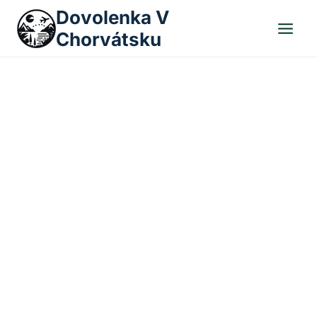
Skip
Dovolenka V
to
Chorvátsku
content