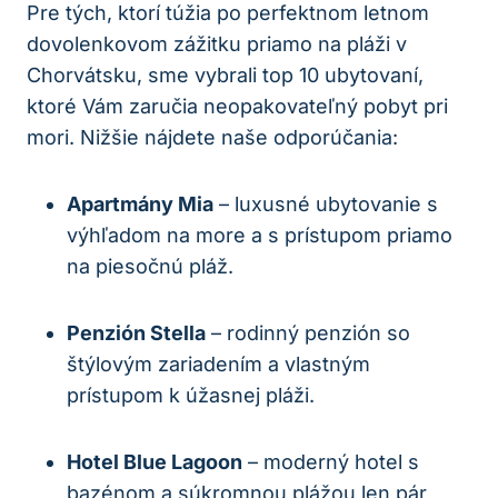
Pre tých, ktorí túžia po perfektnom letnom
dovolenkovom zážitku priamo na pláži v
Chorvátsku, sme vybrali top 10 ubytovaní,
ktoré Vám zaručia neopakovateľný pobyt pri
mori. Nižšie nájdete naše odporúčania:
Apartmány Mia
– luxusné ubytovanie s
výhľadom na more a s prístupom priamo
na piesočnú pláž.
Penzión Stella
– rodinný penzión so
štýlovým zariadením a vlastným
prístupom k úžasnej pláži.
Hotel Blue Lagoon
– moderný hotel s
bazénom a súkromnou plážou len pár