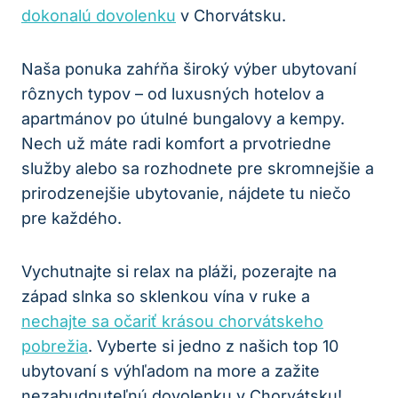
dokonalú dovolenku
v Chorvátsku.
Naša ponuka zahŕňa široký výber ubytovaní
rôznych typov – od luxusných hotelov a
apartmánov po útulné bungalovy a kempy.
Nech už máte radi komfort a prvotriedne
služby alebo sa rozhodnete pre skromnejšie a
prirodzenejšie ubytovanie, nájdete tu niečo
pre každého.
Vychutnajte si relax na pláži, pozerajte na
západ slnka so sklenkou vína v ruke a
nechajte sa očariť krásou chorvátskeho
pobrežia
. Vyberte si jedno z našich top 10
ubytovaní s výhľadom na more a zažite
nezabudnuteľnú dovolenku v Chorvátsku!