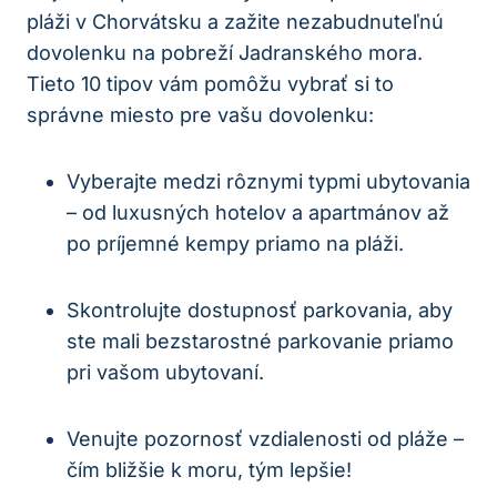
pláži v Chorvátsku a zažite nezabudnuteľnú
dovolenku na pobreží Jadranského mora.
Tieto 10 tipov vám pomôžu vybrať si to
správne miesto pre vašu dovolenku:
Vyberajte medzi rôznymi typmi ubytovania
– od luxusných hotelov a apartmánov až
po príjemné kempy priamo na pláži.
Skontrolujte dostupnosť parkovania, aby
ste mali bezstarostné parkovanie priamo
pri vašom ubytovaní.
Venujte pozornosť vzdialenosti od pláže –
čím bližšie k moru, tým lepšie!