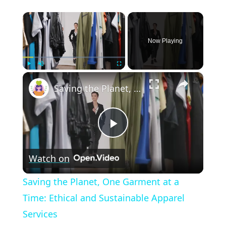
×
Now Playing
×
Play
Unmute
Fullscreen
Saving the Planet, One Garment at a Time: Ethical and Sustainable Apparel Services
Play
Watch on
Video
Saving the Planet, One Garment at a
Time: Ethical and Sustainable Apparel
Services