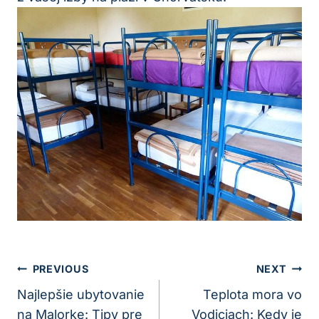
Navigácia
PREVIOUS
NEXT
V
Najlepšie ubytovanie
Teplota mora vo
na Malorke: Tipy pre
Vodiciach: Kedy je