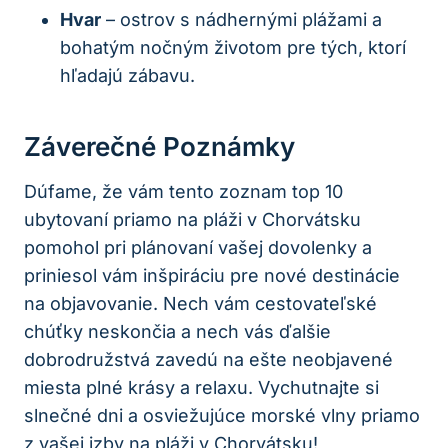
Hvar
– ostrov s nádhernými plážami a
bohatým nočným životom pre tých, ktorí
hľadajú zábavu.
Záverečné Poznámky
Dúfame, že vám tento zoznam top 10
ubytovaní priamo na pláži v Chorvátsku
pomohol pri plánovaní vašej dovolenky a
priniesol vám inšpiráciu pre nové destinácie
na objavovanie. Nech vám cestovateľské
chúťky neskončia a nech vás ďalšie
dobrodružstvá zavedú na ešte neobjavené
miesta plné krásy a relaxu. Vychutnajte si
slnečné dni a osviežujúce morské vlny priamo
z vašej izby na pláži v Chorvátsku!