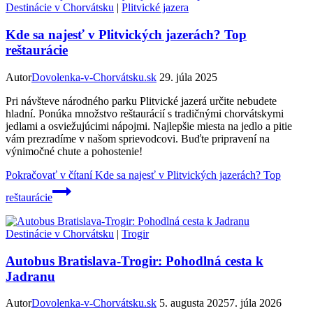
Destinácie v Chorvátsku
|
Plitvické jazera
Kde sa najesť v Plitvických jazerách? Top
reštaurácie
Autor
Dovolenka-v-Chorvátsku.sk
29. júla 2025
Pri návšteve národného parku Plitvické jazerá určite nebudete
hladní. Ponúka množstvo reštaurácií s tradičnými chorvátskymi
jedlami a osviežujúcimi nápojmi. Najlepšie miesta na jedlo a pitie
vám prezradíme v našom sprievodcovi. Buďte pripravení na
výnimočné chute a pohostenie!
Pokračovať v čítaní
Kde sa najesť v Plitvických jazerách? Top
reštaurácie
Destinácie v Chorvátsku
|
Trogir
Autobus Bratislava-Trogir: Pohodlná cesta k
Jadranu
Autor
Dovolenka-v-Chorvátsku.sk
5. augusta 2025
7. júla 2026