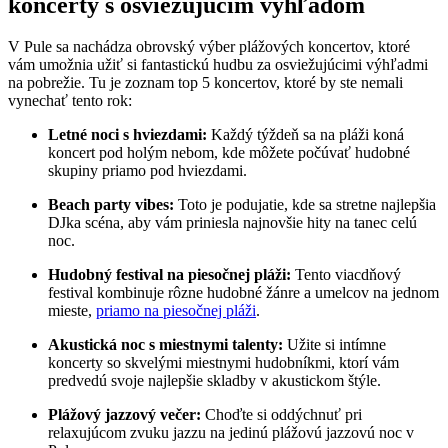
koncerty s osviežujúcim výhľadom
V Pule sa nachádza obrovský výber plážových koncertov, ktoré
vám umožnia užiť si fantastickú hudbu za osviežujúcimi výhľadmi
na pobrežie. Tu je zoznam top 5 koncertov, ktoré by ste nemali
vynechať tento rok:
Letné noci s hviezdami:
Každý týždeň sa na pláži koná
koncert pod holým nebom, kde môžete počúvať hudobné
skupiny priamo pod hviezdami.
Beach party vibes:
Toto je podujatie, kde sa stretne najlepšia
DJka scéna, aby vám priniesla najnovšie hity na tanec celú
noc.
Hudobný festival na piesočnej pláži:
Tento viacdňový
festival kombinuje rôzne hudobné žánre a umelcov na jednom
mieste,
priamo na piesočnej pláži
.
Akustická noc s miestnymi talenty:
Užite si intímne
koncerty so skvelými miestnymi hudobníkmi, ktorí vám
predvedú svoje najlepšie skladby v akustickom štýle.
Plážový jazzový večer:
Choďte si oddýchnuť pri
relaxujúcom zvuku jazzu na jedinú plážovú jazzovú noc v