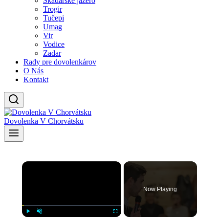
Skadarské jazero
Trogir
Tučepi
Umag
Vir
Vodice
Zadar
Rady pre dovolenkárov
O Nás
Kontakt
Dovolenka V Chorvátsku
×
Now Playing