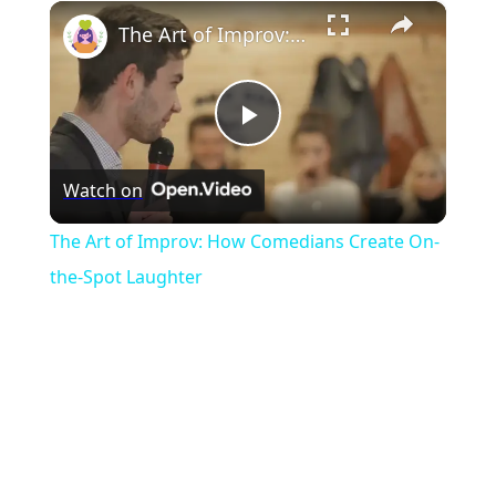
×
Play
Unmute
Fullscreen
The Art of Improv: How Comedians Create On-the-Spot Laughter
Play
Watch on
Video
The Art of Improv: How Comedians Create On-
the-Spot Laughter