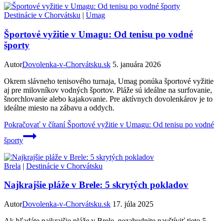
Destinácie v Chorvátsku
|
Umag
Športové vyžitie v Umagu: Od tenisu po vodné
športy
Autor
Dovolenka-v-Chorvátsku.sk
5. januára 2026
Okrem slávneho tenisového turnaja, Umag ponúka športové vyžitie
aj pre milovníkov vodných športov. Pláže sú ideálne na surfovanie,
šnorchlovanie alebo kajakovanie. Pre aktívnych dovolenkárov je to
ideálne miesto na zábavu a oddych.
Pokračovať v čítaní
Športové vyžitie v Umagu: Od tenisu po vodné
športy
Brela
|
Destinácie v Chorvátsku
Najkrajšie pláže v Brele: 5 skrytých pokladov
Autor
Dovolenka-v-Chorvátsku.sk
17. júla 2025
Ak hľadáte najkrajšie pláže v Brele, nezabudnite navštíviť tieto 5