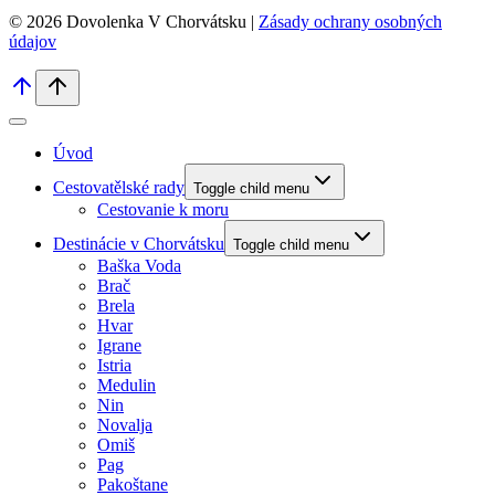
© 2026 Dovolenka V Chorvátsku |
Zásady ochrany osobných
údajov
Úvod
Cestovatělské rady
Toggle child menu
Cestovanie k moru
Destinácie v Chorvátsku
Toggle child menu
Baška Voda
Brač
Brela
Hvar
Igrane
Istria
Medulin
Nin
Novalja
Omiš
Pag
Pakoštane