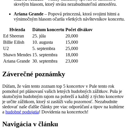
skvelým hlasom, ktorý stvára nezabudnuteľnú atmosféru.
Ariana Grande
– Popová princezná, ktorá svojimi hitmi a
výnimočným hlasom očarila všetkých návštevníkov koncertu.
Hviezda
Dátum koncertu
Počet divákov
Ed Sheeran
25. júla
20,000
Billie Eilish
10. augusta
15,000
U2
5. septembra
25,000
Shawn Mendes
15. septembra
18,000
Ariana Grande
30. septembra
23,000
Záverečné poznámky
Dúfam, že vám tento zoznam top 5 koncertov v Pule tento rok
pomohol pri plánovaní vašich letných hudobných zážitkov. Pula je
skutočným hudobným rajom na pobreží a každý z týchto koncertov
je určite zážitkom, ktorý si zaslúži vašu pozornosť. Nezabudnite
sledovať naše ďalšie články pre viac odporúčaní a tipov na kultúrne
a
hudobné podujatia
! Dovidenia na koncertoch!
Navigácia v článku