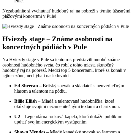
Pule.
Nezabudnite si vychutnať hudobný raj na pobreží s týmito úžasnými
plážovými koncertmi v Pule!
Hviezdy stage – Známe osobnosti na
koncertných pódiách v Pule
Na Hviezdy stage v Pule sa tento rok predstavili mnohé známe
osobnosti hudobného sveta, čo robí z tohto miesta skutočný
hudobný raj na pobreží. Medzi top 5 koncertami, ktoré sa konali v
tejto sezóne, nechýbali nasledovníci:
Ed Sheeran
– Britský spevák a skladateľ s neuveriteľným
hlasom a talentom na pódiu.
Billie Eilish
– Mladá a talentovaná hudobníčka, ktorá
okúzľuje svojimi nezameniteľnými textami a charizmou.
U2
– Legendárna rocková kapela, ktorá dokáže publikum
upútať svojím energickým vystúpením.
Shawn Mendes
– Mladý kanadský spevák so šarmom a