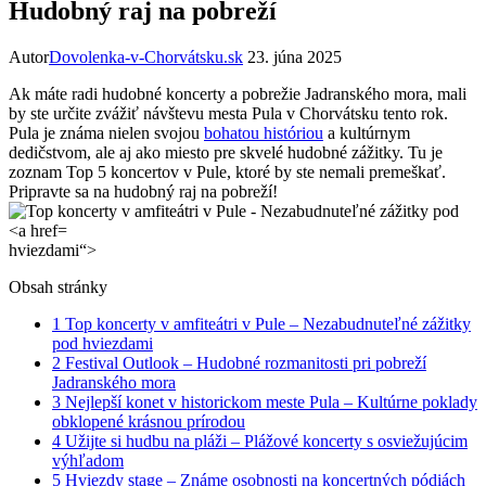
Hudobný raj na pobreží
Autor
Dovolenka-v-Chorvátsku.sk
23. júna 2025
Ak máte radi hudobné koncerty a pobrežie Jadranského mora, mali
by ste určite zvážiť návštevu mesta Pula v Chorvátsku tento rok.
Pula je známa nielen svojou
bohatou históriou
a kultúrnym
dedičstvom, ale aj ako miesto pre skvelé hudobné zážitky. Tu je
zoznam Top 5 koncertov v Pule, ktoré by ste nemali premeškať.
Pripravte sa na hudobný raj na pobreží!
hviezdami“>
Obsah stránky
1
Top koncerty v amfiteátri v Pule – Nezabudnuteľné zážitky
pod hviezdami
2
Festival Outlook – Hudobné rozmanitosti pri pobreží
Jadranského mora
3
Nejlepší konet v historickom meste Pula – Kultúrne poklady
obklopené krásnou prírodou
4
Užijte si hudbu na pláži – Plážové koncerty s osviežujúcim
výhľadom
5
Hviezdy stage – Známe osobnosti na koncertných pódiách