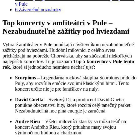
v Pule
6
Záverečné poznámky
Top koncerty v amfiteátri v Pule –
Nezabudnuteľné zážitky pod hviezdami
Vybraté amfiteáter v Pule ponúkajú návštevníkom nezabudnuteľné
zážitky pod hviezdami. Hudobní milovníci z celého sveta
prichádzajú na pobrežie Chorvátska, aby sa zúčastnili niekoľkých
najlepších koncertov. Tu je zoznam
Top 5 koncertov v Pule tento
rok
, ktoré si jednoducho nesmiete nechať ujsť:
Scorpions
– Legendárna rocková skupina Scorpions príde do
Puly, aby rozvírila emócie svojimi klasickými hitmi. Tento
koncert určite nie je pre fanúšikov na nuly.
David Guetta
– Svetový DJ a producent David Guetta
ponúkne obecenstvu hity, ktoré rozcitá celý tanečný parket.
Nezabudnuteľná noc plná energie je zaručená.
Andre Rieu
– Všetci milovníci klasiky sa môžu tešiť na
koncert Andrého Rieu, ktorý pritiahne masy svojou
výnimočnou hudbou a charizmou.