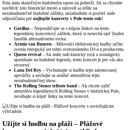
Pula stala skutočným hudobným rajom na pobreží. Ak sa chystáte
navštíviť toto historické mesto a zároveň sa tešíte na
nezabudnuteľné hudobné zážitky, nezabudnite si pozrieť naše
odporúčania pre
najlepšie koncerty v Pule tento rok!
Gorillaz
– Neponáhľajte sa s kúpou lístkov na tento
legendárny koncertový zážitok, ktorý si nenechá ujsť žiaden
fanúšik alternatívneho rocku.
Armin van Buuren
– Milovníci elektronickej hudby určite
ocenia energický set tohto svetoznámeho DJ-a a producenta.
Queen revival
– Ak máte radi klasický rock a nostalgicky
spomínate na hudobné legendy, tento koncert je pre vás ako
stvorený.
Lana Del Rey
– Vychutnajte si hudbu tejto talentovanej
speváčky a nechajte sa unášať atmosférou tejto
nezabudnuteľnej show.
The Rolling Stones tribute band
– Ak chcete zažiť
atmosféru legendárnych Rolling Stones v historickej Pule,
neváhajte si kúpiť lístky na tento koncert.
Užijte si hudbu na pláži – Plážové