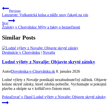
Previous
Lanzarote: Vulkanická krása a pláže snov čakajú na vás
Next
Žraloky v Chorvátsku: Mýty a fakty o bezpečnosti
Similar Posts
Destinácie v Chorvátsku
|
Novalja
Lodné výlety z Novalje: Objavte skryté zátoky
Autor
Dovolenka-v-Chorvátsku.sk
8. januára 2026
Lodné výlety z Novalje ponúkajú nezabudnuteľný zážitok. Objavte
krásne skryté zátoky, ktoré zdobia pobrežie. Vychutnajte si pokojnú
plavbu a okúpte sa v krištáľovo čistom mori.
Pokračovať v čítaní
Lodné výlety z Novalje: Objavte skryté zátoky