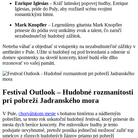
Enrique Iglesias
– Kráľ latinskej popovej hudby, Enrique
Iglesias, príde do Puly, aby rozžiaril scénu svojimi
romantickými hitmi.
Mark Knopfler
– Legendárny gitarista Mark Knopfler
prinesie do pódia svoj unikátny zvuk a talent, čo zaručí
nezabudnuteľný hudobný zážitok.
Netreba váhať a objednať si vstupenky na nezabudnuteľné zážitky v
amfiteátri v Pule. Užite si hudobný raj pod hviezdami a odnesie si
domov spomienky na skvelé koncerty, ktoré budú ešte dlho
rezonovať vo vašej pamäti.
Festival Outlook – Hudobné rozmanitosti
pri pobreží Jadranského mora
V Pule,
chorvátskom meste
s bohatou históriou a nádherným
pobrežím, sa tento rok uskutoční hudobný festival, ktorý prinesie do
mesta dych berúce koncerty. Pre milovníkov hudby je tento
podujatie nevyhnutné, pretože ponúka jedinečnú možnosť zažiť top
umelcov z rôznych hudobných žánrov priamo pri pobreží