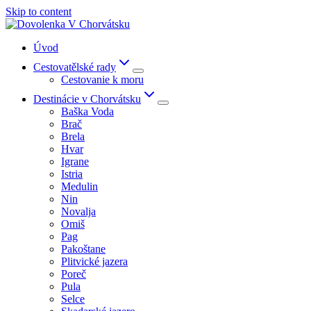
Skip to content
Úvod
Cestovatělské rady
Cestovanie k moru
Destinácie v Chorvátsku
Baška Voda
Brač
Brela
Hvar
Igrane
Istria
Medulin
Nin
Novalja
Omiš
Pag
Pakoštane
Plitvické jazera
Poreč
Pula
Selce