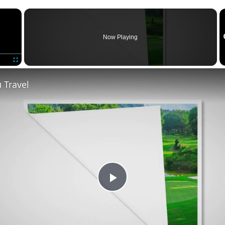
×
Now Playing
Fullscreen
 Travel
Play
Video