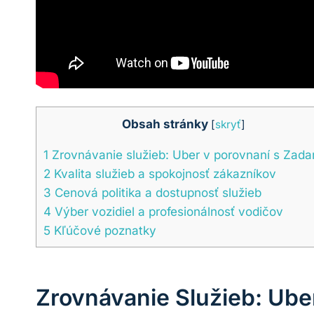
Obsah stránky
[
skryť
]
1
Zrovnávanie služieb: Uber v porovnaní s Zada
2
Kvalita služieb a spokojnosť zákazníkov
3
Cenová politika a dostupnosť služieb
4
Výber vozidiel a profesionálnosť vodičov
5
Kľúčové poznatky
Zrovnávanie Služieb: Ube