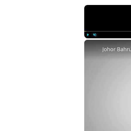
Play
Unmute
Johor Bahru