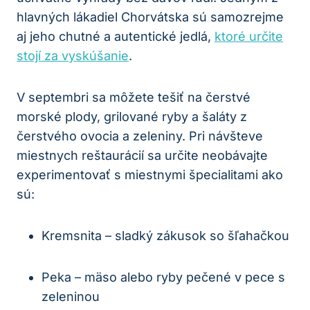
hlavných lákadiel Chorvátska sú samozrejme
aj jeho chutné a autentické jedlá,
ktoré určite
stojí za vyskúšanie
.
V septembri sa môžete tešiť na čerstvé
morské plody, grilované ryby a šaláty z
čerstvého ovocia a zeleniny. Pri návšteve
miestnych reštaurácií sa určite neobávajte
experimentovať s miestnymi špecialitami ako
sú:
Kremsnita – sladký zákusok so šľahačkou
Peka – mäso alebo ryby pečené v pece s
zeleninou