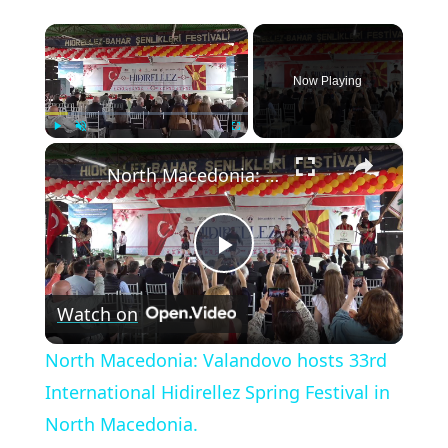
×
Now Playing
×
Play
Unmute
Fullscreen
North Macedonia: Valandovo hosts 33rd International Hidirellez Spring Festival in North Macedonia.
Play
Watch on
Video
North Macedonia: Valandovo hosts 33rd
International Hidirellez Spring Festival in
North Macedonia.