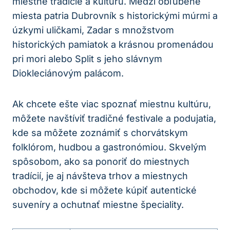
miestne tradície a kultúru. Medzi obľúbené
miesta patria Dubrovník s historickými múrmi a
úzkymi uličkami, Zadar s množstvom
historických pamiatok a krásnou promenádou
pri mori alebo Split s jeho slávnym
Diokleciánovým palácom.
Ak chcete ešte viac spoznať miestnu kultúru,
môžete navštíviť tradičné festivale a podujatia,
kde sa môžete zoznámiť s chorvátskym
folklórom, hudbou a gastronómiou. Skvelým
spôsobom, ako sa ponoriť do miestnych
tradícií, je aj návšteva trhov a miestnych
obchodov, kde si môžete kúpiť autentické
suveníry a ochutnať miestne špeciality.