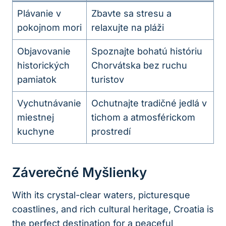
Plávanie v
Zbavte sa stresu a
pokojnom mori
relaxujte na pláži
Objavovanie
Spoznajte bohatú históriu
historických
Chorvátska bez ruchu
pamiatok
turistov
Vychutnávanie
Ochutnajte tradičné jedlá v
miestnej
tichom a atmosférickom
kuchyne
prostredí
Záverečné Myšlienky
With its crystal-clear waters, picturesque
coastlines, and rich cultural heritage, Croatia is
the perfect destination for a peaceful