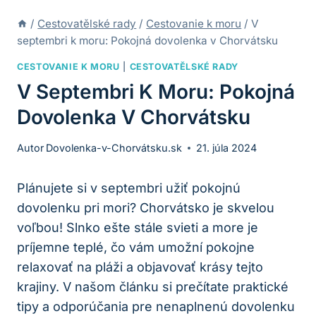
/
Cestovatělské rady
/
Cestovanie k moru
/
V
septembri k moru: Pokojná dovolenka v Chorvátsku
CESTOVANIE K MORU
|
CESTOVATĚLSKÉ RADY
V Septembri K Moru: Pokojná
Dovolenka V Chorvátsku
Autor
Dovolenka-v-Chorvátsku.sk
21. júla 2024
Plánujete si v septembri užiť pokojnú
dovolenku pri mori? Chorvátsko je skvelou
voľbou! Slnko ešte stále svieti a more je
príjemne teplé, čo vám umožní pokojne
relaxovať na pláži a objavovať krásy tejto
krajiny. V našom článku si prečítate praktické
tipy a odporúčania pre nenaplnenú dovolenku