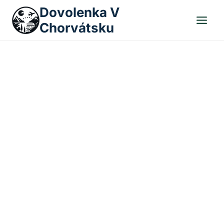
Skip
Dovolenka V
to
Chorvátsku
content