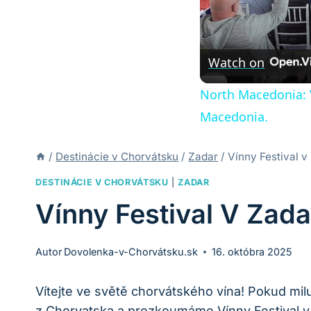
Watch on
North Macedonia: V
Macedonia.
/
Destinácie v Chorvátsku
/
Zadar
/
Vínny Festival v
DESTINÁCIE V CHORVÁTSKU
|
ZADAR
Vínny Festival V Zada
Autor
Dovolenka-v-Chorvátsku.sk
16. októbra 2025
Vítejte ve světě chorvátského vína! Pokud mil
z Chorvatska a prozkoumáme Vínny Festival v Z