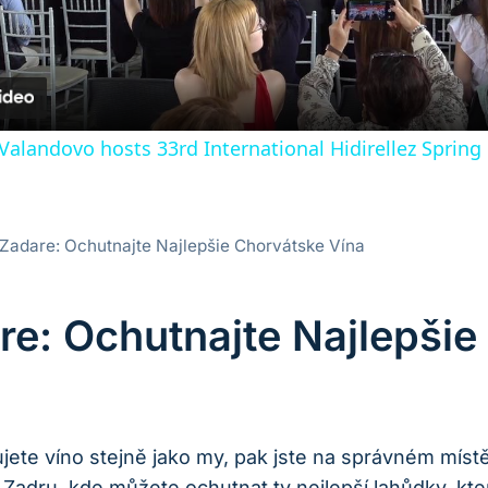
alandovo hosts 33rd International Hidirellez Spring 
 Zadare: Ochutnajte Najlepšie Chorvátske Vína
re: Ochutnajte Najlepši
ujete víno stejně jako my, pak jste na správném míst
adru, kde můžete ochutnat ty nejlepší lahůdky, kte