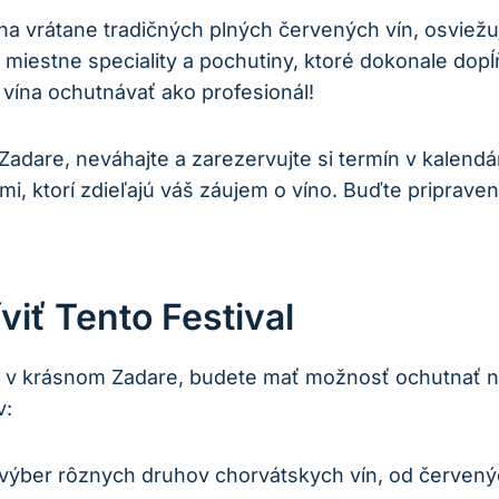
ína vrátane tradičných plných červených vín, osviežu
 miestne speciality a pochutiny, ktoré dokonale dopĺ
vína ochutnávať ako profesionál!
adare, neváhajte a zarezervujte si termín v kalendári
mi, ktorí zdieľajú váš záujem o víno. Buďte pripraven
viť Tento Festival
 v krásnom Zadare, budete mať možnosť ochutnať naj
v:
 výber rôznych druhov chorvátskych vín, od červených