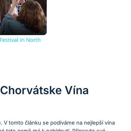
Festival in North
e Chorvátske Vína
ě. V tomto článku se podíváme na nejlepší vína
ré tato země má k nabídnutí. Připravte své