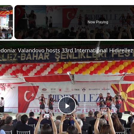
×
Now Playing
Fullscreen
Play
Video