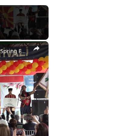
×
North Macedonia: Valandovo hosts 33rd International Hidirellez Spring Festival in North Macedonia.