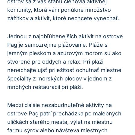
ostrov sa z vás stanú členovia aktívnej
komunity, ktorá vám ponúkne množstvo
zážitkov a aktivít, ktoré nechcete vynechať.
Jednou z najobľúbenejších aktivít na ostrove
Pag je samozrejme plážovanie. Pláže s
jemným pieskom a azúrovým morom sú ako
stvorené pre oddych a relax. Pri pláži
nenechajte ujsť príležitosť ochutnať miestne
špeciality z morských plodov v jednom z
mnohých reštaurácií pri pláži.
Medzi ďalšie nezabudnuteľné aktivity na
ostrove Pag patrí prechádzka po malebných
uličkách starého mesta, výlet na miestnu
farmu sýrov alebo návšteva miestnych