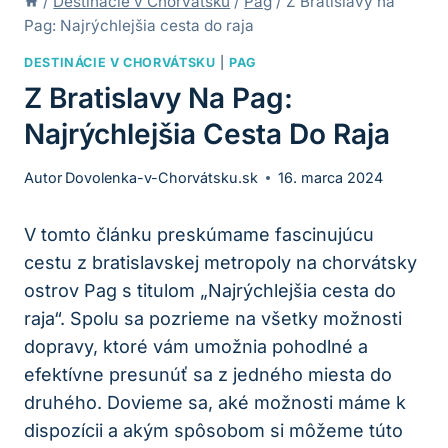
/
Destinácie v Chorvátsku
/
Pag
/
Z Bratislavy na
Pag: Najrýchlejšia cesta do raja
DESTINÁCIE V CHORVÁTSKU
|
PAG
Z Bratislavy Na Pag:
Najrýchlejšia Cesta Do Raja
Autor
Dovolenka-v-Chorvátsku.sk
16. marca 2024
V tomto článku preskúmame fascinujúcu
cestu z bratislavskej metropoly na chorvátsky
ostrov Pag s titulom „Najrýchlejšia cesta do
raja“. Spolu sa pozrieme na všetky možnosti
dopravy, ktoré vám umožnia pohodlné a
efektívne presunúť sa z jedného miesta do
druhého. Dovieme sa, aké možnosti máme k
dispozícii a akým spôsobom si môžeme túto