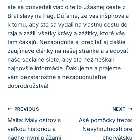
ste sa dozvedeli viac o tejto úžasnej ceste z
Bratislavy na Pag. Dúfame, že vás inšpirovala
k tomu, aby ste sa vydali na vlastnú cestu do
raja a zažili všetky krásy a zážitky, ktoré vás
tam čakajú. Nezabudnite si prečítať aj ďalšie
zaujímavé články na našej stránke a sledovať
naše sociálne siete, aby ste nezmeškali
najnovšie informácie. Ďakujeme a prajeme
vám bezstarostné a nezabudnuteľné
dobrodružstvá!
Navigácia
PREVIOUS
NEXT
V
Malta: Malý ostrov s
Aké pomôcky treba:
veľkou históriou a
Nevyhnutnosti pre
Článku
nádhernými plážami
chorvátsku