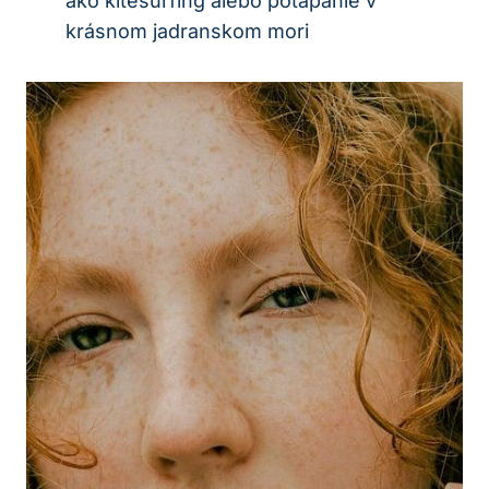
ako kitesurfing alebo potápanie v
krásnom jadranskom mori