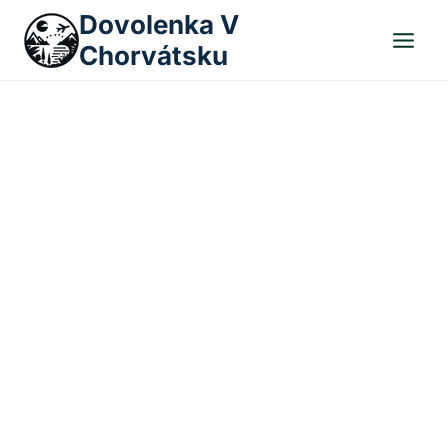
Skip
Dovolenka V
to
Chorvátsku
content