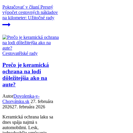
Pokračovať v čítaní
Presný
výpočet cestovných nákladov
na kilometer: Užitočné rady
Cestovatělské rady
Prečo je keramická
ochrana na lodi
dôležitejšia ako na
aute?
Autor
Dovolenka-v-
Chorvátsku.sk
27. februára
2026
27. februára 2026
Keramická ochrana laku sa
dnes spája najmä s
automobilmi. Lesk,
jednoduchšie umývanie,