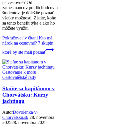
na cestovné? Od
zamestnancov po dôchodcov a
študentov, je dôležité poznať
všetky možnosti. Zistite, koho
sa tento benefit týka a ako ho
môžete využiť.
Pokračovať v čítaní
Kto má
nárok na cestovné? 7 skupín,
ktoré by ste mali poznať
Cestovanie k moru
|
Cestovatělské rady
Staňte sa kapitánom v
Chorvátsku: Kurzy
jachtingu
Autor
Dovolenka-v-
Chorvátsku.sk
28. novembra
2025
28. novembra 2025