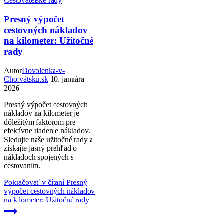
Cestovatělské rady
Presný výpočet
cestovných nákladov
na kilometer: Užitočné
rady
Autor
Dovolenka-v-
Chorvátsku.sk
10. januára
2026
Presný výpočet cestovných
nákladov na kilometer je
dôležitým faktorom pre
efektívne riadenie nákladov.
Sledujte naše užitočné rady a
získajte jasný prehľad o
nákladoch spojených s
cestovaním.
Pokračovať v čítaní
Presný
výpočet cestovných nákladov
na kilometer: Užitočné rady