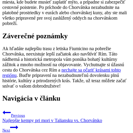
miesta, kde budete musieť zaplatiť mýto, a prípadne si zabezpečiť
cestovné poistenie. Po príchode do Chorvátska nezabudnite na
platobné prostriedky v eurách alebo chorvátskej kuny, aby ste mali
všetko pripravené pre svoj zaslúžený oddych na chorvátskom
pobreží.
Záverečné poznámky
Ak hľadáte najlepšiu trasu z letiska Fiumicino na pobrežie
Chorvátska, neexistuje lepší začiatok ako navštíviť Rím. Táto
nádherná a historická metropola vám ponúka bohatý kultúrny
zážitok a mnoho možností na objavovanie. Vychutnajte si úžasnú
cestu do Chorvátska cez Rím a
nechajte sa očariť krásami tohto
regiónu
. Buďte pripravení na nezabudnuteľnú dovolenku plnú
histórie, kultúry a prirodzených krás. Takže, už teraz môžete začať
snívať o vašom dobrodružstve!
Navigácia v článku
Previous
Najlepšie kempy pri mori v Taliansku vs. Chorvátsko
Next