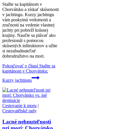
Staňte sa kapitánom v
Chorvátsku a získať skúsenosti
v jachtingu. Kurzy jachtingu
vám poskytnú vedomosti a
zručnosti na vedenie vlastnej
jachty pri pobreží krásnej
krajiny. Naučte sa plávať ako
profesionál s pomocou
skúsených inštruktorov a užite
si nezabudnuteľné
dobrodružstvo na mori.
Pokračovať v čítaní
Staňte sa
kapitánom v Chorvátsku:
Kurzy jachtingu
Cestovanie k moru
|
Cestovatělské rady
Lacné nehnuteľnosti
pri mori: Chorvátsko