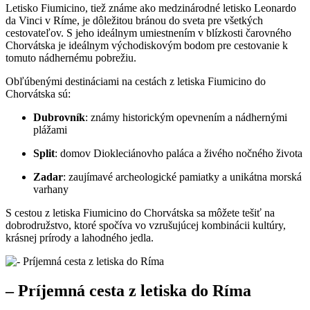
Letisko Fiumicino, tiež známe ako medzinárodné letisko Leonardo
da Vinci v Ríme, je dôležitou bránou do sveta pre všetkých
cestovateľov. S jeho ideálnym umiestnením v blízkosti čarovného
Chorvátska je ideálnym východiskovým bodom pre cestovanie k
tomuto nádhernému pobrežiu.
Obľúbenými destináciami na cestách z letiska Fiumicino do
Chorvátska sú:
Dubrovník
: známy historickým opevnením a nádhernými
plážami
Split
: domov Diokleciánovho paláca a živého nočného života
Zadar
: zaujímavé archeologické pamiatky a unikátna morská
varhany
S cestou z letiska Fiumicino do Chorvátska sa môžete tešiť na
dobrodružstvo, ktoré spočíva vo vzrušujúcej kombinácii kultúry,
krásnej prírody a lahodného jedla.
– Príjemná cesta z letiska do Ríma