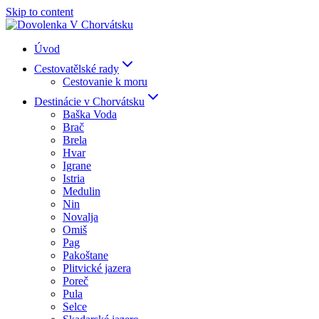
Skip to content
Úvod
Cestovatělské rady
Cestovanie k moru
Destinácie v Chorvátsku
Baška Voda
Brač
Brela
Hvar
Igrane
Istria
Medulin
Nin
Novalja
Omiš
Pag
Pakoštane
Plitvické jazera
Poreč
Pula
Selce