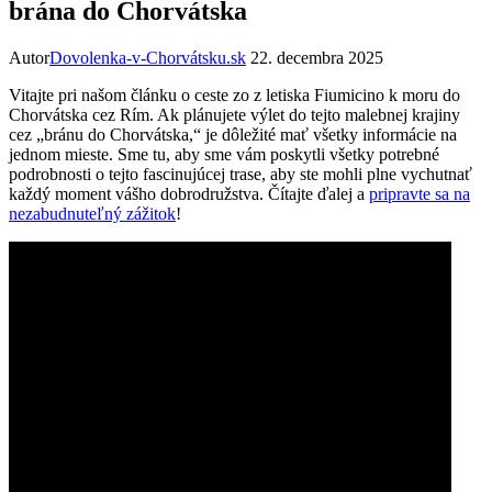
brána do Chorvátska
Autor
Dovolenka-v-Chorvátsku.sk
22. decembra 2025
Vitajte pri našom článku o ceste zo z letiska Fiumicino k moru do
Chorvátska cez Rím. Ak plánujete výlet do tejto malebnej krajiny
cez „bránu do Chorvátska,“ je dôležité mať všetky informácie na
jednom mieste. Sme tu, aby sme vám poskytli všetky potrebné
podrobnosti o tejto fascinujúcej trase, aby ste mohli plne vychutnať
každý moment vášho dobrodružstva. Čítajte ďalej a
pripravte sa na
nezabudnuteľný zážitok
!