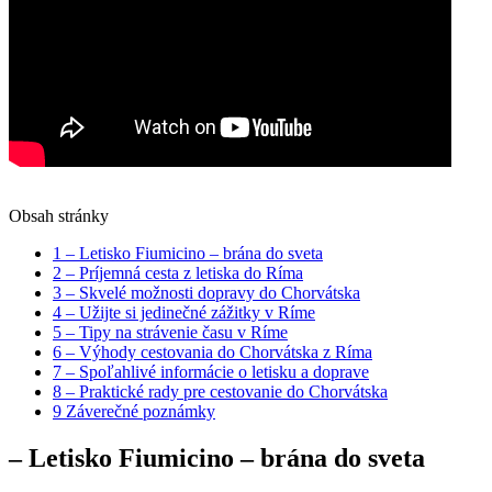
Obsah stránky
1
– Letisko Fiumicino – brána do sveta
2
– Príjemná cesta z letiska do Ríma
3
– Skvelé možnosti dopravy do Chorvátska
4
– Užijte si jedinečné zážitky v Ríme
5
– Tipy na strávenie času v Ríme
6
– Výhody cestovania do Chorvátska z Ríma
7
– Spoľahlivé informácie o letisku a doprave
8
– Praktické rady pre cestovanie do Chorvátska
9
Záverečné poznámky
– Letisko Fiumicino – brána do sveta