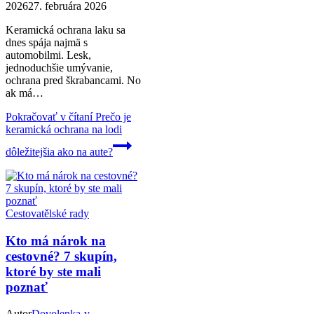
2026
27. februára 2026
Keramická ochrana laku sa
dnes spája najmä s
automobilmi. Lesk,
jednoduchšie umývanie,
ochrana pred škrabancami. No
ak má…
Pokračovať v čítaní
Prečo je
keramická ochrana na lodi
dôležitejšia ako na aute?
Cestovatělské rady
Kto má nárok na
cestovné? 7 skupín,
ktoré by ste mali
poznať
Autor
Dovolenka-v-