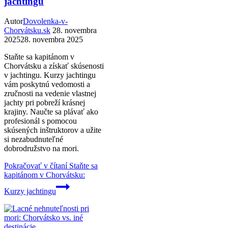
jachtingu
Autor
Dovolenka-v-
Chorvátsku.sk
28. novembra
2025
28. novembra 2025
Staňte sa kapitánom v
Chorvátsku a získať skúsenosti
v jachtingu. Kurzy jachtingu
vám poskytnú vedomosti a
zručnosti na vedenie vlastnej
jachty pri pobreží krásnej
krajiny. Naučte sa plávať ako
profesionál s pomocou
skúsených inštruktorov a užite
si nezabudnuteľné
dobrodružstvo na mori.
Pokračovať v čítaní
Staňte sa
kapitánom v Chorvátsku:
Kurzy jachtingu