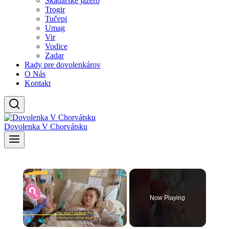
Skadarské jazero
Trogir
Tučepi
Umag
Vir
Vodice
Zadar
Rady pre dovolenkárov
O Nás
Kontakt
Dovolenka V Chorvátsku
×
Now Playing