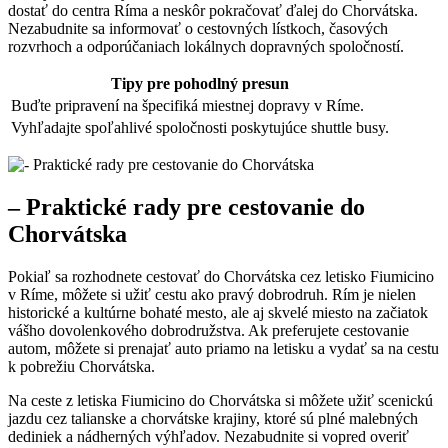
dostať do centra Ríma a neskôr pokračovať ďalej do Chorvátska.
Nezabudnite sa informovať o cestovných lístkoch, časových
rozvrhoch a odporúčaniach lokálnych dopravných spoločností.
Tipy pre pohodlný presun
Buďte pripravení na špecifiká miestnej dopravy v Ríme.
Vyhľadajte spoľahlivé spoločnosti poskytujúce shuttle busy.
– Praktické rady pre cestovanie do
Chorvátska
Pokiaľ sa rozhodnete cestovať do Chorvátska cez letisko Fiumicino
v Ríme, môžete si užiť cestu ako pravý dobrodruh. Rím je nielen
historické a kultúrne bohaté mesto, ale aj skvelé miesto na začiatok
vášho dovolenkového dobrodružstva. Ak preferujete cestovanie
autom, môžete si prenajať auto priamo na letisku a vydať sa na cestu
k pobrežiu Chorvátska.
Na ceste z letiska Fiumicino do Chorvátska si môžete užiť scenickú
jazdu cez talianske a chorvátske krajiny, ktoré sú plné malebných
dediniek a nádherných výhľadov. Nezabudnite si vopred overiť