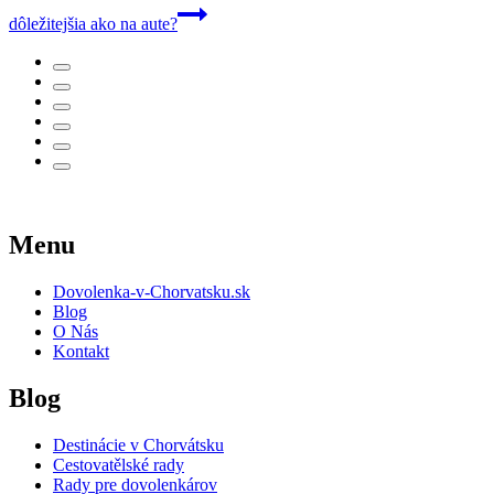
dôležitejšia ako na aute?
Menu
Dovolenka-v-Chorvatsku.sk
Blog
O Nás
Kontakt
Blog
Destinácie v Chorvátsku
Cestovatělské rady
Rady pre dovolenkárov