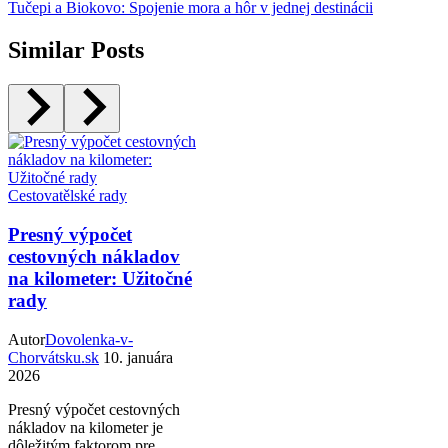
Tučepi a Biokovo: Spojenie mora a hôr v jednej destinácii
Similar Posts
Cestovatělské rady
Presný výpočet
cestovných nákladov
na kilometer: Užitočné
rady
Autor
Dovolenka-v-
Chorvátsku.sk
10. januára
2026
Presný výpočet cestovných
nákladov na kilometer je
dôležitým faktorom pre