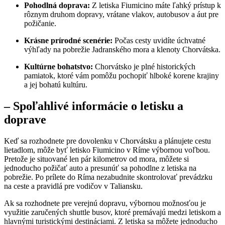
Pohodlná doprava:
Z letiska Fiumicino máte ľahký prístup k
rôznym druhom dopravy, vrátane vlakov, autobusov a áut pre
požičanie.
Krásne prírodné scenérie:
Počas cesty uvidíte úchvatné
výhľady na pobrežie Jadranského mora a klenoty Chorvátska.
Kultúrne bohatstvo:
Chorvátsko je plné historických
pamiatok, ktoré vám pomôžu pochopiť hlboké korene krajiny
a jej bohatú kultúru.
– Spoľahlivé informácie o letisku a
doprave
Keď sa rozhodnete pre dovolenku v Chorvátsku a plánujete cestu
lietadlom, môže byť letisko Fiumicino v Ríme výbornou voľbou.
Pretože je situované len pár kilometrov od mora, môžete si
jednoducho požičať auto a presunúť sa pohodlne z letiska na
pobrežie. Po prílete do Ríma nezabudnite skontrolovať prevádzku
na ceste a pravidlá pre vodičov v Taliansku.
Ak sa rozhodnete pre verejnú dopravu, výbornou možnosťou je
využitie zaručených shuttle busov, ktoré premávajú medzi letiskom a
hlavnými turistickými destináciami. Z letiska sa môžete jednoducho