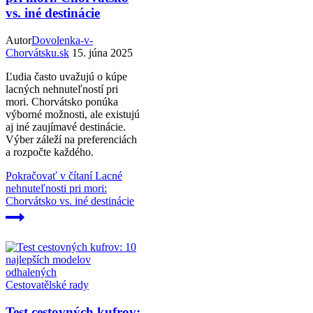
vs. iné destinácie
Autor
Dovolenka-v-
Chorvátsku.sk
15. júna 2025
Ľudia často uvažujú o kúpe
lacných nehnuteľností pri
mori. Chorvátsko ponúka
výborné možnosti, ale existujú
aj iné zaujímavé destinácie.
Výber záleží na preferenciách
a rozpočte každého.
Pokračovať v čítaní
Lacné
nehnuteľnosti pri mori:
Chorvátsko vs. iné destinácie
Cestovatělské rady
Test cestovných kufrov: