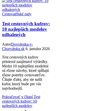
Cestovatělské rady
Test cestovných kufrov:
10 najlepších modelov
odhalených
Autor
Dovolenka-v-
Chorvátsku.sk
6. januára 2026
Test cestovných kufrov
priniesol zaujímavé výsledky.
Medzi 10 najlepšími modelmi
sú rôzne návrhy, ktoré spĺňajú
rôzne potreby cestovateľov.
Čítajte ďalej, aby ste našli
kufor, ktorý bude pre vás
najvhodnejší.
Pokračovať v čítaní
Test
cestovných kufrov: 10
najlepších modelov