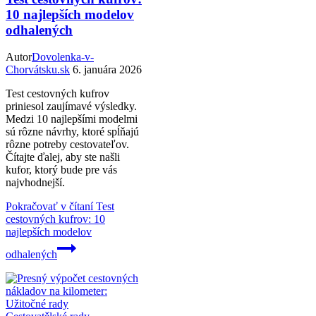
10 najlepších modelov
odhalených
Autor
Dovolenka-v-
Chorvátsku.sk
6. januára 2026
Test cestovných kufrov
priniesol zaujímavé výsledky.
Medzi 10 najlepšími modelmi
sú rôzne návrhy, ktoré spĺňajú
rôzne potreby cestovateľov.
Čítajte ďalej, aby ste našli
kufor, ktorý bude pre vás
najvhodnejší.
Pokračovať v čítaní
Test
cestovných kufrov: 10
najlepších modelov
odhalených