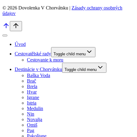
© 2026 Dovolenka V Chorvátsku |
Zásady ochrany osobných
údajov
Úvod
Cestovatělské rady
Toggle child menu
Cestovanie k moru
Destinácie v Chorvátsku
Toggle child menu
Baška Voda
Brač
Brela
Hvar
Igrane
Istria
Medulin
Nin
Novalja
Omiš
Pag
Pakoštane