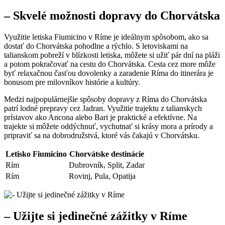
– Skvelé možnosti dopravy do Chorvátska
Využitie letiska Fiumicino v Ríme je ideálnym spôsobom, ako sa
dostať do Chorvátska pohodlne a rýchlo. S letoviskami na
talianskom pobreží v blízkosti letiska, môžete si užiť pár dní na pláži
a potom pokračovať na cestu do Chorvátska. Cesta cez more môže
byť relaxačnou časťou dovolenky a zaradenie Ríma do itinerára je
bonusom pre milovníkov histórie a kultúry.
Medzi najpopulárnejšie spôsoby dopravy z Ríma do Chorvátska
patrí lodné prepravy cez Jadran. Využitie trajektu z talianskych
prístavov ako Ancona alebo Bari je praktické a efektívne. Na
trajekte si môžete oddýchnuť, vychutnať si krásy mora a prírody a
pripraviť sa na dobrodružstvá, ktoré vás čakajú v Chorvátsku.
Letisko Fiumicino
Chorvátske destinácie
Rím
Dubrovník, Split, Zadar
Rím
Rovinj, Pula, Opatija
– Užijte si jedinečné zážitky v Ríme