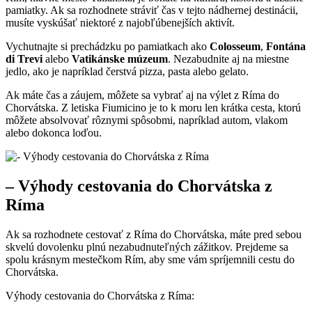
pamiatky. Ak sa rozhodnete stráviť čas v tejto nádhernej destinácii,
musíte vyskúšať niektoré z najobľúbenejších aktivít.
Vychutnajte si prechádzku po pamiatkach ako
Colosseum
,
Fontána
di Trevi
alebo
Vatikánske múzeum
. Nezabudnite aj na miestne
jedlo, ako je napríklad čerstvá pizza, pasta alebo gelato.
Ak máte čas a záujem, môžete sa vybrať aj na výlet z Ríma do
Chorvátska. Z letiska Fiumicino je to k moru len krátka cesta, ktorú
môžete absolvovať rôznymi spôsobmi, napríklad autom, vlakom
alebo dokonca loďou.
– Výhody cestovania do Chorvátska z
Ríma
Ak sa rozhodnete cestovať z Ríma do Chorvátska, máte pred sebou
skvelú dovolenku plnú nezabudnuteľných zážitkov. Prejdeme sa
spolu krásnym mestečkom Rím, aby sme vám spríjemnili cestu do
Chorvátska.
Výhody cestovania do Chorvátska z Ríma: