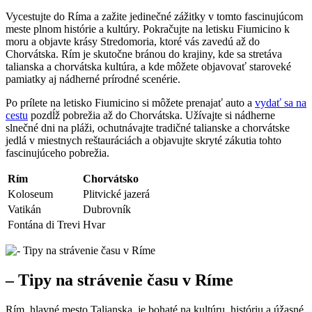
Vycestujte do Ríma a zažite jedinečné zážitky v tomto fascinujúcom
meste plnom histórie a kultúry. Pokračujte na letisku Fiumicino k
moru a objavte krásy Stredomoria, ktoré vás zavedú až do
Chorvátska. Rím je skutočne bránou do krajiny, kde sa stretáva
talianska a chorvátska kultúra, a kde môžete objavovať staroveké
pamiatky aj nádherné prírodné scenérie.
Po prílete na letisko Fiumicino si môžete prenajať auto a
vydať sa na
cestu
pozdĺž pobrežia až do Chorvátska. Užívajte si nádherne
slnečné dni na pláži, ochutnávajte tradičné talianske a chorvátske
jedlá v miestnych reštauráciách a objavujte skryté zákutia tohto
fascinujúceho pobrežia.
Rím
Chorvátsko
Koloseum
Plitvické jazerá
Vatikán
Dubrovník
Fontána di Trevi
Hvar
– Tipy na strávenie času v Ríme
Rím, hlavné mesto Talianska, je bohaté na kultúru, históriu a úžasné