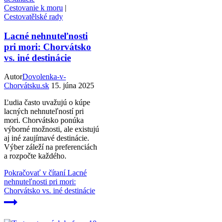
Cestovanie k moru
|
Cestovatělské rady
Lacné nehnuteľnosti
pri mori: Chorvátsko
vs. iné destinácie
Autor
Dovolenka-v-
Chorvátsku.sk
15. júna 2025
Ľudia často uvažujú o kúpe
lacných nehnuteľností pri
mori. Chorvátsko ponúka
výborné možnosti, ale existujú
aj iné zaujímavé destinácie.
Výber záleží na preferenciách
a rozpočte každého.
Pokračovať v čítaní
Lacné
nehnuteľnosti pri mori:
Chorvátsko vs. iné destinácie