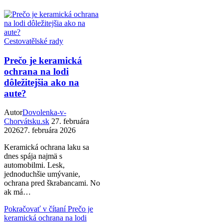
Cestovatělské rady
Prečo je keramická
ochrana na lodi
dôležitejšia ako na
aute?
Autor
Dovolenka-v-
Chorvátsku.sk
27. februára
2026
27. februára 2026
Keramická ochrana laku sa
dnes spája najmä s
automobilmi. Lesk,
jednoduchšie umývanie,
ochrana pred škrabancami. No
ak má…
Pokračovať v čítaní
Prečo je
keramická ochrana na lodi