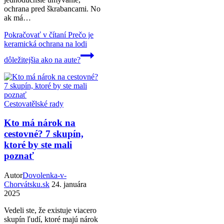
ochrana pred škrabancami. No
ak má…
Pokračovať v čítaní
Prečo je
keramická ochrana na lodi
dôležitejšia ako na aute?
Cestovatělské rady
Kto má nárok na
cestovné? 7 skupín,
ktoré by ste mali
poznať
Autor
Dovolenka-v-
Chorvátsku.sk
24. januára
2025
Vedeli ste, že existuje viacero
skupín ľudí, ktoré majú nárok