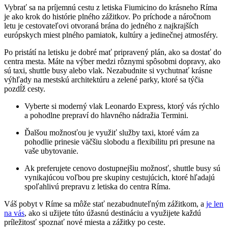
Vybrať sa na príjemnú cestu z letiska Fiumicino do krásneho Ríma
je ako krok do histórie plného zážitkov. Po príchode a náročnom
letu je cestovateľovi otvoraná brána do jedného z najkrajších
európskych miest plného pamiatok, kultúry a jedinečnej atmosféry.
Po pristátí na letisku je dobré mať pripravený plán, ako sa dostať do
centra mesta. Máte na výber medzi rôznymi spôsobmi dopravy, ako
sú taxi, shuttle busy alebo vlak. Nezabudnite si vychutnať krásne
výhľady na mestskú architektúru a zelené parky, ktoré sa týčia
pozdĺž cesty.
Vyberte si moderný vlak Leonardo Express, ktorý vás rýchlo
a pohodlne prepraví do hlavného nádražia Termini.
Ďalšou možnosťou je využiť služby taxi, ktoré vám za
pohodlie prinesie väčšiu slobodu a flexibilitu pri presune na
vaše ubytovanie.
Ak preferujete cenovo dostupnejšiu možnosť, shuttle busy sú
vynikajúcou voľbou pre skupiny cestujúcich, ktoré hľadajú
spoľahlivú prepravu z letiska do centra Ríma.
Váš pobyt v Ríme sa môže stať nezabudnuteľným zážitkom, a
je len
na vás
, ako si užijete túto úžasnú destináciu a využijete každú
príležitosť spoznať nové miesta a zážitky po ceste.