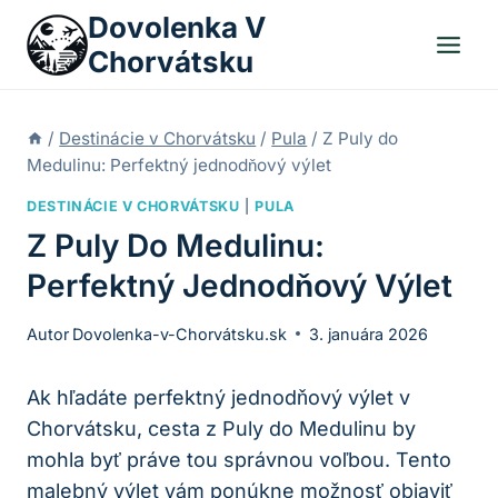
Skip
Dovolenka V
to
Chorvátsku
content
/
Destinácie v Chorvátsku
/
Pula
/
Z Puly do
Medulinu: Perfektný jednodňový výlet
DESTINÁCIE V CHORVÁTSKU
|
PULA
Z Puly Do Medulinu:
Perfektný Jednodňový Výlet
Autor
Dovolenka-v-Chorvátsku.sk
3. januára 2026
Ak hľadáte perfektný jednodňový výlet v
Chorvátsku, cesta z Puly do Medulinu by
mohla byť práve tou správnou voľbou. Tento
malebný výlet vám ponúkne možnosť objaviť