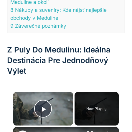
Meduline a okolí
8
Nákupy a suveníry: Kde nájsť najlepšie
obchody v Meduline
9
Záverečné poznámky
Z Puly Do Medulinu: Ideálna
Destinácia Pre Jednodňový
Výlet
×
Now Playing
Play Video
×