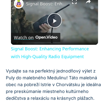
Signal Boost: Enhancing Performance with High-Quality Radio Equipment
Play
Watch on
Video
Signal Boost: Enhancing Performance
with High-Quality Radio Equipment
Vydajte sa na perfektný jednodňový výlet z
Puly do malebného Medulinu! Táto malebná
obec na pobreží Istrie v Chorvátsku je ideálna
pre preskúmanie miestneho kultúrneho
dedičstva a relaxáciu na krásnych plážach.