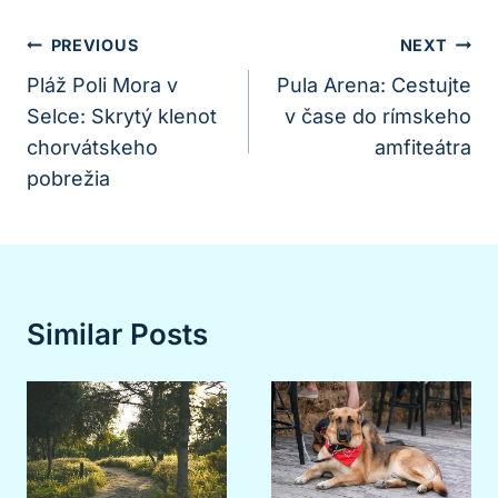
Navigácia
PREVIOUS
NEXT
V
Pláž Poli Mora v
Pula Arena: Cestujte
Selce: Skrytý klenot
v čase do rímskeho
Článku
chorvátskeho
amfiteátra
pobrežia
Similar Posts