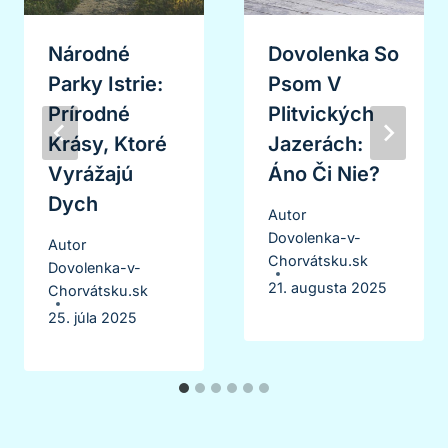
Národné
Dovolenka So
Parky Istrie:
Psom V
Prírodné
Plitvických
Krásy, Ktoré
Jazerách:
Vyrážajú
Áno Či Nie?
Dych
Autor
Dovolenka-v-
Autor
Chorvátsku.sk
Dovolenka-v-
21. augusta 2025
Chorvátsku.sk
25. júla 2025