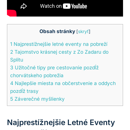
Obsah stránky
[
skryť
]
1
Najprestížnejšie letné eventy na pobreží
2
Tajomstvo krásnej cesty z Zo Zadaru do
Splitu
3
Užitočné tipy pre cestovanie pozdĺž
chorvátskeho pobrežia
4
Najlepšie miesta na občerstvenie a oddych
pozdĺž trasy
5
Záverečné myšlienky
Najprestížnejšie Letné Eventy