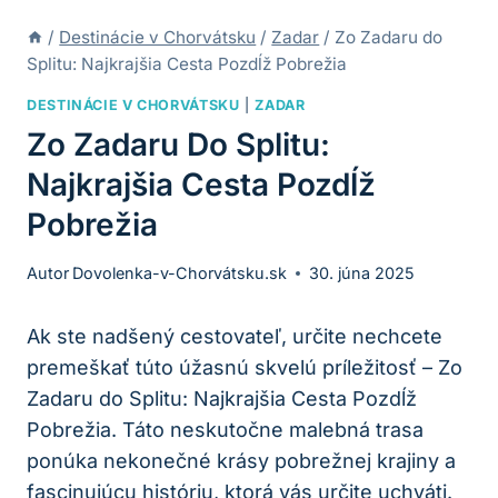
/
Destinácie v Chorvátsku
/
Zadar
/
Zo Zadaru do
Splitu: Najkrajšia Cesta Pozdĺž Pobrežia
DESTINÁCIE V CHORVÁTSKU
|
ZADAR
Zo Zadaru Do Splitu:
Najkrajšia Cesta Pozdĺž
Pobrežia
Autor
Dovolenka-v-Chorvátsku.sk
30. júna 2025
Ak ste nadšený cestovateľ, určite nechcete
premeškať túto úžasnú skvelú príležitosť – Zo
Zadaru do Splitu: Najkrajšia Cesta Pozdĺž
Pobrežia. Táto neskutočne malebná trasa
ponúka nekonečné krásy pobrežnej krajiny a
fascinujúcu históriu, ktorá vás určite uchváti.