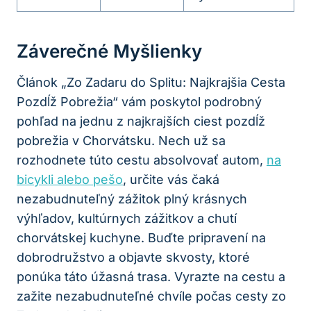
Záverečné Myšlienky
Článok „Zo Zadaru do Splitu: Najkrajšia Cesta
Pozdĺž Pobrežia“ vám poskytol podrobný
pohľad na jednu z najkrajších ciest pozdĺž
pobrežia v Chorvátsku. Nech už sa
rozhodnete túto cestu absolvovať autom,
na
bicykli alebo pešo
, určite vás čaká
nezabudnuteľný zážitok plný krásnych
výhľadov, kultúrnych zážitkov a chutí
chorvátskej kuchyne. Buďte pripravení na
dobrodružstvo a objavte skvosty, ktoré
ponúka táto úžasná trasa. Vyrazte na cestu a
zažite nezabudnuteľné chvíle počas cesty zo