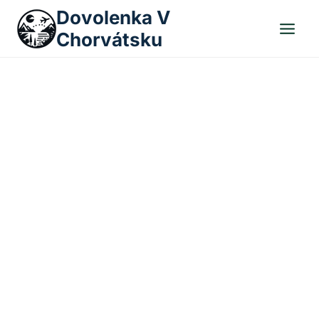
Skip
Dovolenka V
to
Chorvátsku
content