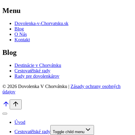
Menu
Dovolenka-v-Chorvatsku.sk
Blog
O Nás
Kontakt
Blog
Destinácie v Chorvátsku
Cestovatělské rady
Rady pre dovolenkárov
© 2026 Dovolenka V Chorvátsku |
Zásady ochrany osobných
údajov
Úvod
Cestovatělské rady
Toggle child menu