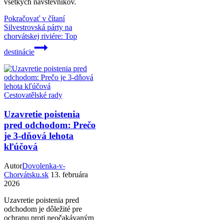
všetkých návštevníkov.
Pokračovať v čítaní
Silvestrovská párty na
chorvátskej riviére: Top
destinácie
Cestovatělské rady
Uzavretie poistenia
pred odchodom: Prečo
je 3-dňová lehota
kľúčová
Autor
Dovolenka-v-
Chorvátsku.sk
13. februára
2026
Uzavretie poistenia pred
odchodom je dôležité pre
ochranu proti neočakávaným