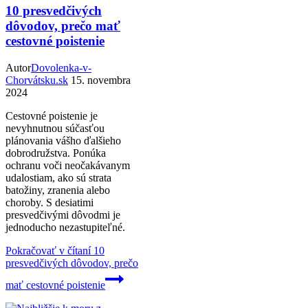
10 presvedčivých
dôvodov, prečo mať
cestovné poistenie
Autor
Dovolenka-v-
Chorvátsku.sk
15. novembra
2024
Cestovné poistenie je
nevyhnutnou súčasťou
plánovania vášho ďalšieho
dobrodružstva. Ponúka
ochranu voči neočakávanym
udalostiam, ako sú strata
batožiny, zranenia alebo
choroby. S desiatimi
presvedčivými dôvodmi je
jednoducho nezastupiteľné.
Pokračovať v čítaní
10
presvedčivých dôvodov, prečo
mať cestovné poistenie