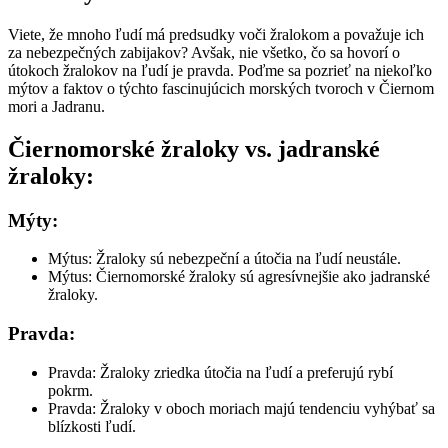
Viete, že mnoho ľudí má predsudky voči žralokom a považuje ich
za nebezpečných zabijakov? Avšak, nie všetko, čo sa hovorí o
útokoch žralokov na ľudí je pravda. Poďme sa pozrieť na niekoľko
mýtov a faktov o týchto fascinujúcich morských tvoroch v Čiernom
mori a Jadranu.
Čiernomorské žraloky vs. jadranské
žraloky:
Mýty:
Mýtus:
Žraloky sú nebezpeční a útočia na ľudí neustále.
Mýtus:
Čiernomorské žraloky sú agresívnejšie ako jadranské
žraloky.
Pravda:
Pravda:
Žraloky zriedka útočia na ľudí a preferujú rybí
pokrm.
Pravda:
Žraloky v oboch moriach majú tendenciu vyhýbať sa
blízkosti ľudí.