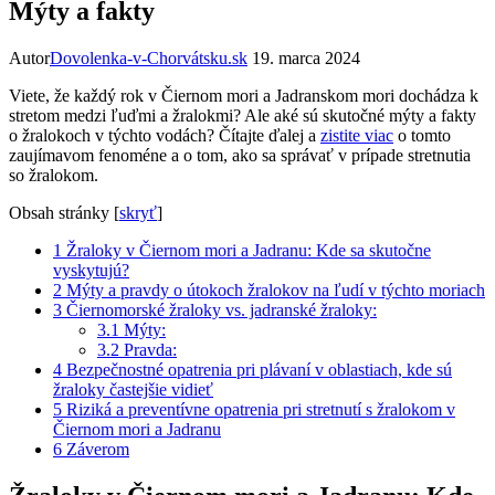
Mýty a fakty
Autor
Dovolenka-v-Chorvátsku.sk
19. marca 2024
Viete, že každý rok v Čiernom mori a Jadranskom mori dochádza k
stretom medzi ľuďmi a žralokmi? Ale aké sú skutočné mýty a fakty
o žralokoch v týchto vodách? Čítajte ďalej a
zistite viac
o tomto
zaujímavom fenoméne a o tom, ako sa správať v prípade stretnutia
so žralokom.
Obsah stránky
[
skryť
]
1
Žraloky v Čiernom mori a Jadranu: Kde sa skutočne
vyskytujú?
2
Mýty a pravdy o útokoch žralokov na ľudí v týchto moriach
3
Čiernomorské žraloky vs. jadranské žraloky:
3.1
Mýty:
3.2
Pravda:
4
Bezpečnostné opatrenia pri plávaní v oblastiach, kde sú
žraloky častejšie vidieť
5
Riziká a preventívne opatrenia pri stretnutí s žralokom v
Čiernom mori a Jadranu
6
Záverom