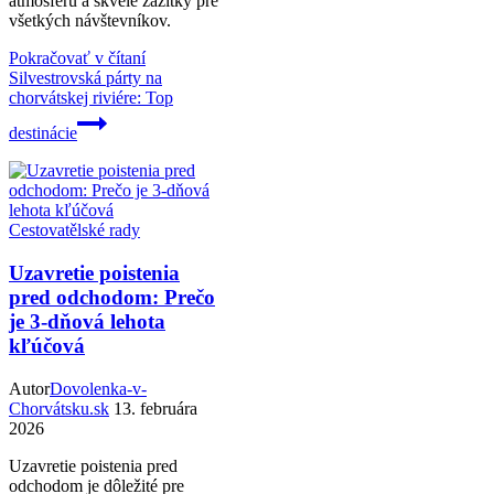
atmosféru a skvelé zážitky pre
všetkých návštevníkov.
Pokračovať v čítaní
Silvestrovská párty na
chorvátskej riviére: Top
destinácie
Cestovatělské rady
Uzavretie poistenia
pred odchodom: Prečo
je 3-dňová lehota
kľúčová
Autor
Dovolenka-v-
Chorvátsku.sk
13. februára
2026
Uzavretie poistenia pred
odchodom je dôležité pre