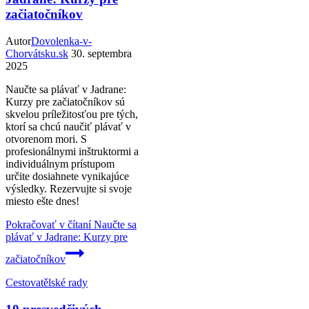
začiatočníkov
Autor
Dovolenka-v-
Chorvátsku.sk
30. septembra
2025
Naučte sa plávať v Jadrane:
Kurzy pre začiatočníkov sú
skvelou príležitosťou pre tých,
ktorí sa chcú naučiť plávať v
otvorenom mori. S
profesionálnymi inštruktormi a
individuálnym prístupom
určite dosiahnete vynikajúce
výsledky. Rezervujte si svoje
miesto ešte dnes!
Pokračovať v čítaní
Naučte sa
plávať v Jadrane: Kurzy pre
začiatočníkov
Cestovatělské rady