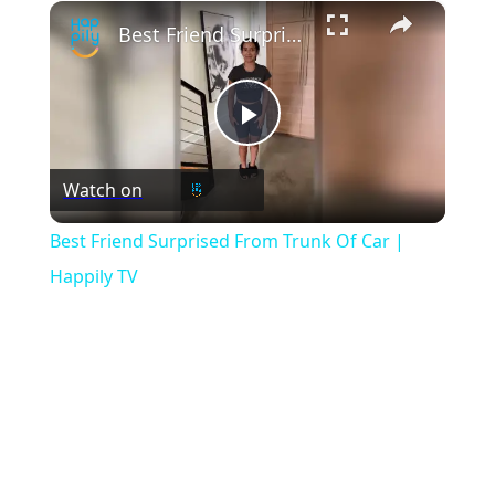
×
Play
Unmute
Fullscreen
Best Friend Surprised From Trunk Of Car | Happily TV
Play
Watch on
Video
Best Friend Surprised From Trunk Of Car |
Happily TV