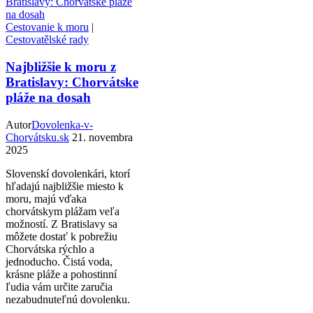
Cestovanie k moru
|
Cestovatělské rady
Najbližšie k moru z
Bratislavy: Chorvátske
pláže na dosah
Autor
Dovolenka-v-
Chorvátsku.sk
21. novembra
2025
Slovenskí dovolenkári, ktorí
hľadajú najbližšie miesto k
moru, majú vďaka
chorvátskym plážam veľa
možností. Z Bratislavy sa
môžete dostať k pobrežiu
Chorvátska rýchlo a
jednoducho. Čistá voda,
krásne pláže a pohostinní
ľudia vám určite zaručia
nezabudnuteľnú dovolenku.