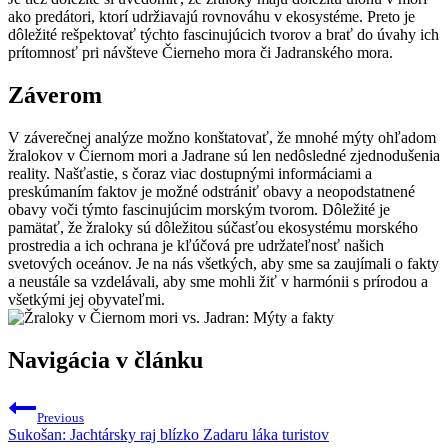
ako predátori, ktorí udržiavajú rovnováhu v ekosystéme. Preto je
dôležité rešpektovať týchto fascinujúcich tvorov a brať do úvahy ich
prítomnosť pri návšteve Čierneho mora či Jadranského mora.
Záverom
V záverečnej analýze možno konštatovať, že mnohé mýty ohľadom
žralokov v Čiernom mori a Jadrane sú len nedôsledné zjednodušenia
reality. Našťastie, s čoraz viac dostupnými informáciami a
preskúmaním faktov je možné odstrániť obavy a neopodstatnené
obavy voči týmto fascinujúcim morským tvorom. Dôležité je
pamätať, že žraloky sú dôležitou súčasťou ekosystému morského
prostredia a ich ochrana je kľúčová pre udržateľnosť našich
svetových oceánov. Je na nás všetkých, aby sme sa zaujímali o fakty
a neustále sa vzdelávali, aby sme mohli žiť v harmónii s prírodou a
všetkými jej obyvateľmi.
Navigácia v článku
Previous
Sukošan: Jachtársky raj blízko Zadaru láka turistov