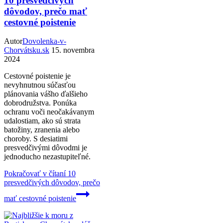
10 presvedčivých
dôvodov, prečo mať
cestovné poistenie
Autor
Dovolenka-v-
Chorvátsku.sk
15. novembra
2024
Cestovné poistenie je
nevyhnutnou súčasťou
plánovania vášho ďalšieho
dobrodružstva. Ponúka
ochranu voči neočakávanym
udalostiam, ako sú strata
batožiny, zranenia alebo
choroby. S desiatimi
presvedčivými dôvodmi je
jednoducho nezastupiteľné.
Pokračovať v čítaní
10
presvedčivých dôvodov, prečo
mať cestovné poistenie