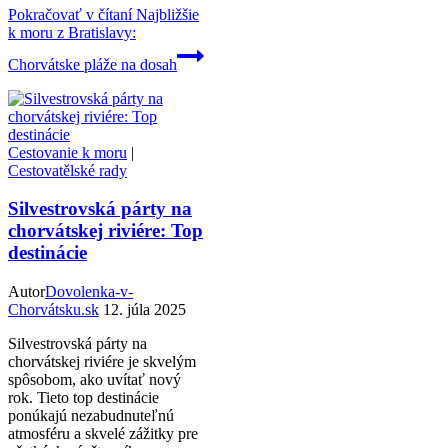
Pokračovať v čítaní
Najbližšie
k moru z Bratislavy:
Chorvátske pláže na dosah
Cestovanie k moru
|
Cestovatělské rady
Silvestrovská párty na
chorvátskej riviére: Top
destinácie
Autor
Dovolenka-v-
Chorvátsku.sk
12. júla 2025
Silvestrovská párty na
chorvátskej riviére je skvelým
spôsobom, ako uvítať nový
rok. Tieto top destinácie
ponúkajú nezabudnuteľnú
atmosféru a skvelé zážitky pre