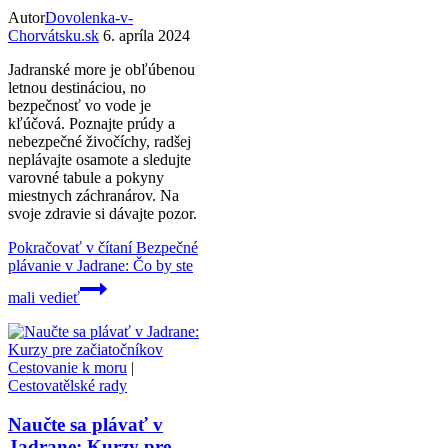
Autor
Dovolenka-v-
Chorvátsku.sk
6. apríla 2024
Jadranské more je obľúbenou
letnou destináciou, no
bezpečnosť vo vode je
kľúčová. Poznajte prúdy a
nebezpečné živočíchy, radšej
neplávajte osamote a sledujte
varovné tabule a pokyny
miestnych záchranárov. Na
svoje zdravie si dávajte pozor.
Pokračovať v čítaní
Bezpečné
plávanie v Jadrane: Čo by ste
mali vedieť
Cestovanie k moru
|
Cestovatělské rady
Naučte sa plávať v
Jadrane: Kurzy pre