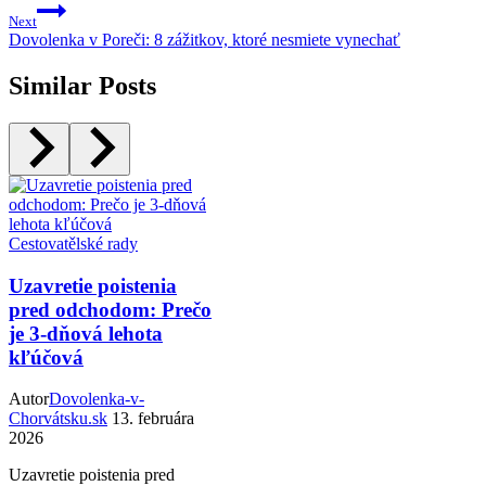
Next
Dovolenka v Poreči: 8 zážitkov, ktoré nesmiete vynechať
Similar Posts
Cestovatělské rady
Uzavretie poistenia
pred odchodom: Prečo
je 3-dňová lehota
kľúčová
Autor
Dovolenka-v-
Chorvátsku.sk
13. februára
2026
Uzavretie poistenia pred