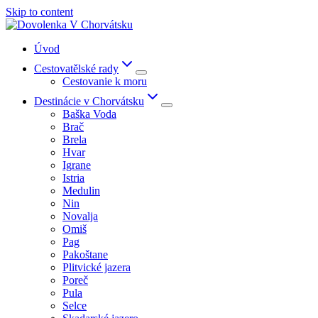
Skip to content
Úvod
Cestovatělské rady
Cestovanie k moru
Destinácie v Chorvátsku
Baška Voda
Brač
Brela
Hvar
Igrane
Istria
Medulin
Nin
Novalja
Omiš
Pag
Pakoštane
Plitvické jazera
Poreč
Pula
Selce