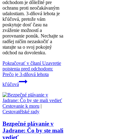
odchodom je dôležité pre
ochranu proti neočakávaným
udalostiam. 3-dňová lehota je
kľúčová, pretože vám
poskytuje dosť času na
zváženie možností a
porovnanie ponúk. Nechajte sa
radšej ničím nezaskočiť a
starajte sa o svoj pokojný
odchod na dovolenku.
Pokračovať v čítaní
Uzavretie
poistenia pred odchodom:
Prečo je 3-dňová lehota
kľúčová
Cestovanie k moru
|
Cestovatělské rady
Bezpečné plávanie v
Jadrane: Čo by ste mali
vedieť