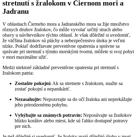
stretnutí s žralokom v Čiernom mori a
Jadranu
V oblastiach Čierneho mora a Jadranského mora sa žije množstvo
rôznych druhov žralokov, čo môže vyvolať určitý strach alebo
obavy u návštevníkov týchto oblastí. Je však dôležité si uvedomiť,
že väčšina žralokov sú pláchy a nebezpečenstvo útoku je veľmi
nízke. Pokiaľ dodržiavate preventívne opatrenia a správne sa
správate pri stretnutí s týmito morskými tvormi, môžete si svoj pobyt
v mori maximálne užiť.
Medzi niektoré základné preventívne opatrenia pri stretnutí s
žralokom patria:
Zostaňte pokojní:
Ak sa stretnete s žralokom, snažte sa
zostať pokojní a nepanikáriť.
Nezasahujte:
Nepozerajte sa do očí žraloka ani neprekážajte
jeho prirodzenému pohybu.
Vyhýbajte sa známych potravín:
Neposúvajte sa žrailokov
blízko korálov alebo miest, kde sú ľahko dostupné potravy
pre nich.
Je tiež dôležité si uvedomiť, že žraloky majú dôležitú úlohu v mori