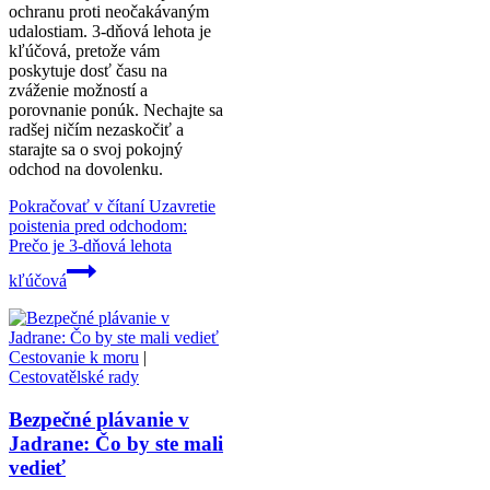
ochranu proti neočakávaným
udalostiam. 3-dňová lehota je
kľúčová, pretože vám
poskytuje dosť času na
zváženie možností a
porovnanie ponúk. Nechajte sa
radšej ničím nezaskočiť a
starajte sa o svoj pokojný
odchod na dovolenku.
Pokračovať v čítaní
Uzavretie
poistenia pred odchodom:
Prečo je 3-dňová lehota
kľúčová
Cestovanie k moru
|
Cestovatělské rady
Bezpečné plávanie v
Jadrane: Čo by ste mali
vedieť