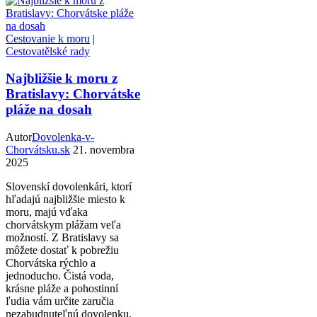
Cestovanie k moru
|
Cestovatělské rady
Najbližšie k moru z
Bratislavy: Chorvátske
pláže na dosah
Autor
Dovolenka-v-
Chorvátsku.sk
21. novembra
2025
Slovenskí dovolenkári, ktorí
hľadajú najbližšie miesto k
moru, majú vďaka
chorvátskym plážam veľa
možností. Z Bratislavy sa
môžete dostať k pobrežiu
Chorvátska rýchlo a
jednoducho. Čistá voda,
krásne pláže a pohostinní
ľudia vám určite zaručia
nezabudnuteľnú dovolenku.