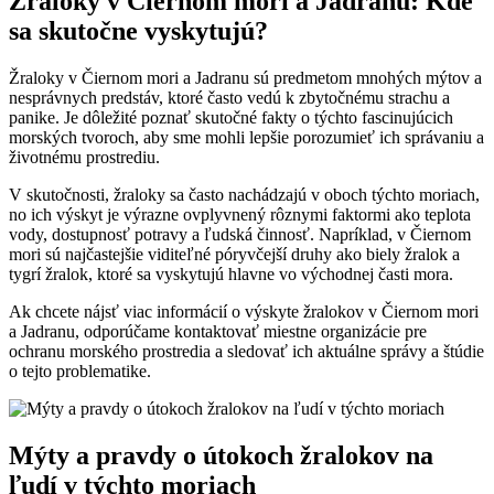
Žraloky v Čiernom mori a Jadranu: Kde
sa skutočne vyskytujú?
Žraloky v Čiernom mori a Jadranu sú predmetom mnohých mýtov a
nesprávnych predstáv, ktoré často vedú k zbytočnému strachu a
panike. Je dôležité poznať skutočné fakty o týchto fascinujúcich
morských tvoroch, aby sme mohli lepšie porozumieť ich správaniu a
životnému prostrediu.
V skutočnosti, žraloky sa často nachádzajú v oboch týchto moriach,
no ich výskyt je výrazne ovplyvnený rôznymi faktormi ako teplota
vody, dostupnosť potravy a ľudská činnosť. Napríklad, v Čiernom
mori sú najčastejšie viditeľné póryvčejší druhy ako biely žralok a
tygrí žralok, ktoré sa vyskytujú hlavne vo východnej časti mora.
Ak chcete nájsť viac informácií o výskyte žralokov v Čiernom mori
a Jadranu, odporúčame kontaktovať miestne organizácie pre
ochranu morského prostredia a sledovať ich aktuálne správy a štúdie
o tejto problematike.
Mýty a pravdy o útokoch žralokov na
ľudí v týchto moriach