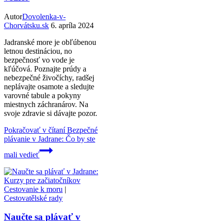
Autor
Dovolenka-v-
Chorvátsku.sk
6. apríla 2024
Jadranské more je obľúbenou
letnou destináciou, no
bezpečnosť vo vode je
kľúčová. Poznajte prúdy a
nebezpečné živočíchy, radšej
neplávajte osamote a sledujte
varovné tabule a pokyny
miestnych záchranárov. Na
svoje zdravie si dávajte pozor.
Pokračovať v čítaní
Bezpečné
plávanie v Jadrane: Čo by ste
mali vedieť
Cestovanie k moru
|
Cestovatělské rady
Naučte sa plávať v