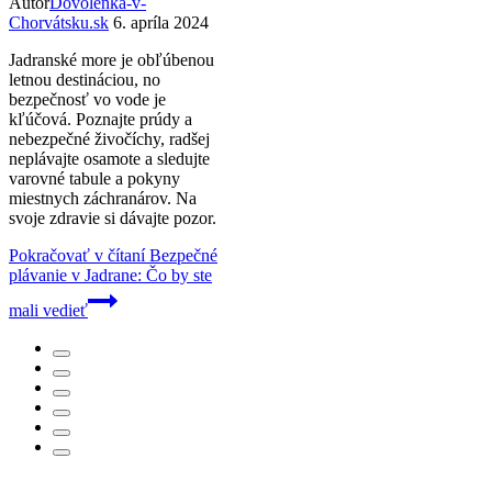
Autor
Dovolenka-v-
Chorvátsku.sk
6. apríla 2024
Jadranské more je obľúbenou
letnou destináciou, no
bezpečnosť vo vode je
kľúčová. Poznajte prúdy a
nebezpečné živočíchy, radšej
neplávajte osamote a sledujte
varovné tabule a pokyny
miestnych záchranárov. Na
svoje zdravie si dávajte pozor.
Pokračovať v čítaní
Bezpečné
plávanie v Jadrane: Čo by ste
mali vedieť