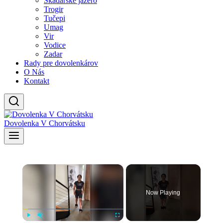
Skadarské jazero
Trogir
Tučepi
Umag
Vir
Vodice
Zadar
Rady pre dovolenkárov
O Nás
Kontakt
Dovolenka V Chorvátsku
×
Now Playing