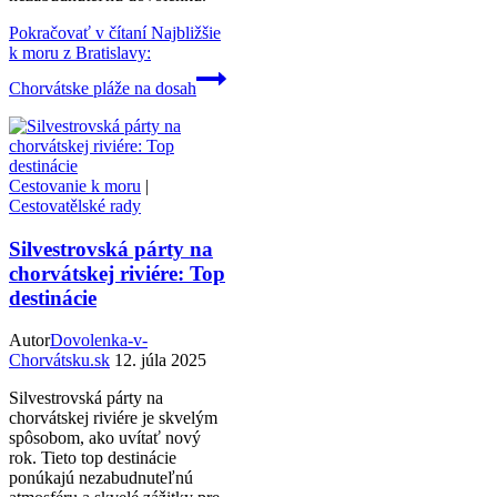
Pokračovať v čítaní
Najbližšie
k moru z Bratislavy:
Chorvátske pláže na dosah
Cestovanie k moru
|
Cestovatělské rady
Silvestrovská párty na
chorvátskej riviére: Top
destinácie
Autor
Dovolenka-v-
Chorvátsku.sk
12. júla 2025
Silvestrovská párty na
chorvátskej riviére je skvelým
spôsobom, ako uvítať nový
rok. Tieto top destinácie
ponúkajú nezabudnuteľnú