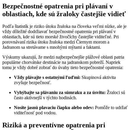
Bezpečnostné opatrenia pri plávaní v
oblastiach, kde sú žraloky častejšie vidieť
Podľa štatistík je riziko útoku žraloka na človeka veľmi nízke, ale je
vždy dôležité dodržiavať bezpečnostné opatrenia pri plávaní v
oblastiach, kde sú tieto morské živočíchy častejšie viditeľné. Pri
porovnávaní rizika útoku žraloka medzi Čiernym morom a
Jadranom sa stretávame s mnohými mýtami a faktami.
Výskumy ukazujú, že medzi najbezpečnejšie plážové oblasti patria
populárne chorvátske destinácie na jadranskom pobreží. Napriek
tomu je vždy dobré zobrať do úvahy tieto bezpečnostné opatrenia:
Vždy plávajte s ostatnými ľuďmi:
Skupinová aktivita
zvyšuje bezpečnosť.
Vyhýbajte sa plávaniu za súmraku a za úsvitu:
Žraloci sú
často aktívnejší v týchto hodinách.
Nosite jasnú plavaciu čiapku alebo odev:
Pomôže to udržať
viditeľnosť pod vodou.
Riziká a preventívne opatrenia pri