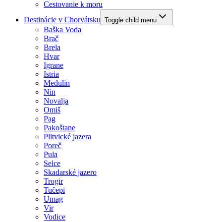
Cestovanie k moru
Destinácie v Chorvátsku
Toggle child menu
Baška Voda
Brač
Brela
Hvar
Igrane
Istria
Medulin
Nin
Novalja
Omiš
Pag
Pakoštane
Plitvické jazera
Poreč
Pula
Selce
Skadarské jazero
Trogir
Tučepi
Umag
Vir
Vodice