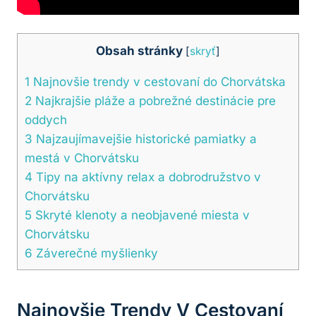
Obsah stránky
[
skryť
]
1
Najnovšie trendy v cestovaní do Chorvátska
2
Najkrajšie pláže a pobrežné destinácie pre
oddych
3
Najzaujímavejšie historické pamiatky a
mestá‌ v Chorvátsku
4
Tipy‍ na aktívny relax a dobrodružstvo ​v
Chorvátsku
5
Skryté klenoty a neobjavené miesta v
‌Chorvátsku
6
Záverečné‍ myšlienky
Najnovšie Trendy V Cestovaní