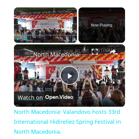
×
Now Playing
×
Play
Unmute
Fullscreen
North Macedonia: Valandovo hosts 33rd International Hidirellez Spring Festival in North Macedonia.
Play
Watch on
Video
North Macedonia: Valandovo hosts 33rd
International Hidirellez Spring Festival in
North Macedonia.