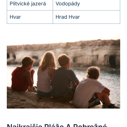
Plitvické jazerá
Vodopády
Hvar
Hrad Hvar
Najkrajšie Pláže A Pobrežné