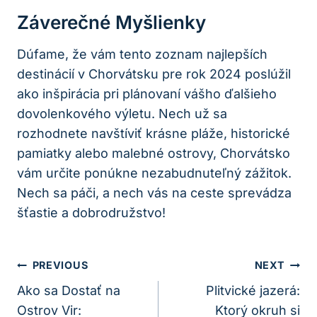
Záverečné‍ Myšlienky
Dúfame, že vám tento zoznam najlepších
‍destinácií v ‍Chorvátsku pre rok 2024 poslúžil
ako inšpirácia ‍pri plánovaní vášho ďalšieho
⁤dovolenkového výletu.⁤ Nech už sa
rozhodnete navštíviť krásne ‌pláže, historické
pamiatky‍ alebo malebné ostrovy, Chorvátsko
vám určite ponúkne nezabudnuteľný zážitok.
Nech sa páči, a nech⁣ vás na ceste sprevádza
šťastie ‌a dobrodružstvo!
Navigácia
PREVIOUS
NEXT
V
Ako sa Dostať na
Plitvické jazerá:
Ostrov Vir:
Ktorý okruh si