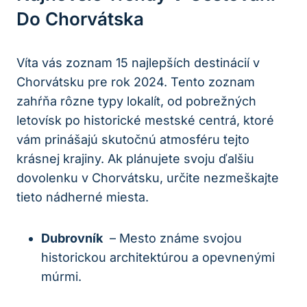
Do Chorvátska
Víta ⁣vás zoznam 15 najlepších destinácií v
Chorvátsku pre rok 2024. Tento zoznam
zahŕňa rôzne typy lokalít, od pobrežných
letovísk‍ po historické mestské centrá, ktoré
vám prinášajú skutočnú atmosféru‌ tejto
krásnej krajiny. Ak ⁤plánujete svoju ďalšiu
dovolenku v Chorvátsku, ⁢určite nezmeškajte
tieto nádherné miesta.
Dubrovník
⁢ – Mesto známe svojou
historickou architektúrou a opevnenými
múrmi.