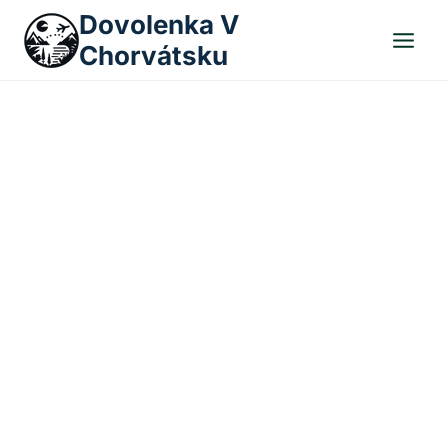
Skip
Dovolenka V
to
Chorvátsku
content