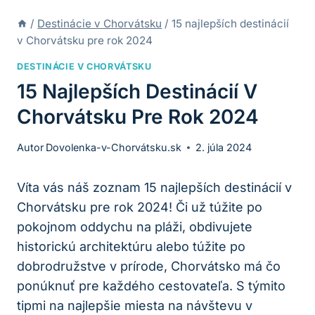
/
Destinácie v Chorvátsku
/
15 najlepších destinácií
v Chorvátsku pre rok 2024
DESTINÁCIE V CHORVÁTSKU
15 Najlepších Destinácií V
Chorvátsku Pre Rok 2024
Autor
Dovolenka-v-Chorvátsku.sk
2. júla 2024
Víta vás ​náš‍ zoznam 15 ⁢najlepších destinácií v
Chorvátsku pre rok 2024! Či⁤ už⁣ túžite po
pokojnom oddychu na pláži, obdivujete
historickú architektúru alebo túžite ‍po
dobrodružstve v prírode, Chorvátsko⁣ má​ čo
ponúknuť​ pre každého ‌cestovateľa. ​S týmito
tipmi na ⁤najlepšie​ miesta na‌ návštevu ​v