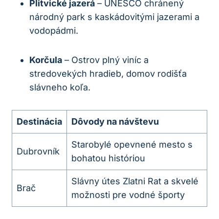
Plitvické jazerá
– UNESCO chránený
národný park s kaskádovitými ⁤jazerami a
vodopádmi.
Korčula
– Ostrov plný viníc‍ a
stredovekých hradieb, domov⁣ rodišťa
slávneho koľa.
Destinácia
Dôvody na návštevu
Starobylé opevnené mesto s
Dubrovník
bohatou históriou
Slávny útes Zlatni ‌Rat a skvelé
Brač
možnosti pre⁢ vodné športy