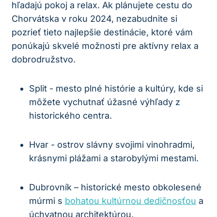
hľadajú ‍pokoj a‍ relax. Ak plánujete cestu do⁣
Chorvátska v‌ roku 2024,⁤ nezabudnite si
pozrieť ⁤tieto najlepšie destinácie, ktoré vám
ponúkajú skvelé možnosti pre aktívny relax a
dobrodružstvo.
Split ​- mesto plné histórie a kultúry,​ kde si
môžete vychutnať úžasné⁤ výhľady z
historického centra.
Hvar ⁣- ostrov slávny⁣ svojimi vinohradmi,
⁤krásnymi​ plážami a starobylými mestami.
Dubrovník – historické mesto obkolesené
múrmi s
bohatou kultúrnou dedičnosťou
a
úchvatnou architektúrou.