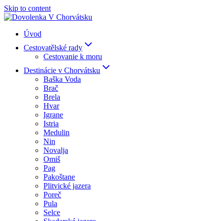
Skip to content
Úvod
Cestovatělské rady
Cestovanie k moru
Destinácie v Chorvátsku
Baška Voda
Brač
Brela
Hvar
Igrane
Istria
Medulin
Nin
Novalja
Omiš
Pag
Pakoštane
Plitvické jazera
Poreč
Pula
Selce