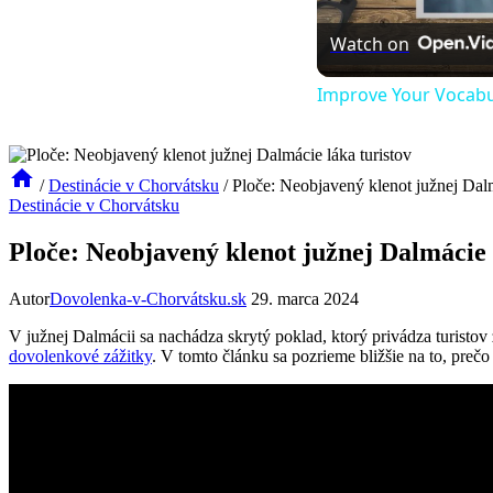
Watch on
Improve Your Vocabul
/
Destinácie v Chorvátsku
/
Ploče: Neobjavený klenot južnej Dalm
Destinácie v Chorvátsku
Ploče: Neobjavený klenot južnej Dalmácie 
Autor
Dovolenka-v-Chorvátsku.sk
29. marca 2024
V južnej Dalmácii ⁤sa nachádza skrytý​ poklad, ktorý privádza turistov 
dovolenkové zážitky
. ⁢V tomto ‍článku sa pozrieme bližšie ‌na to, ⁣prečo