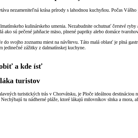
retáva​ nezameniteľná krása prírody s lahodnou kuchyňou. Počas Vášho pob
o dalmatínskeho kulinárskeho umenia. Nezabudnite ‌ochutnať čerstvé ryby ‍a
dlá ako sú pečené jahňacie mäso, ‍plnené papriky alebo domáce ‌tvarohové
 do svojho zoznamu miest⁣ na návštevu.‌ Táto malá‍ oblasť je plná gastron
m⁢ jedinečné zážitky ‍z dalmatínskej⁤ kuchyne.
iť⁤ a kde ⁣ísť
láka turistov
lavných ⁢turistických trás v ‍Chorvátsku, je Ploče ideálnou destináciou
 Nechýbajú tu nádherné pláže, ktoré ⁤lákajú ⁤milovníkov⁣ slnka a mora, 