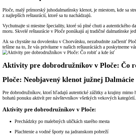
Ploče, malý prímorský⁢ juhodalmatínsky klenot, ⁤je miestom, ‌kde sa‌ st
⁣z najlepších reštaurácií, ktoré‌ sa⁤ tu nachádzajú.
Vychutnajte si ⁢miestne ‌špeciality, ktoré sú ⁢plné chuti a autentickéh
moru. Skvelé reštaurácie‍ v Ploče ponúkajú aj ​tradičné dalmatínske je
Ak‌ sa chystáte na dovolenku ‍v Chorvátsku, ⁢nezabudnite začleniť Ploče
tešíme na to, že vás privítame⁣ v našich reštauráciách ⁢a poskytneme‌ vá
Aktivity pre dobrodružníkov v Ploče: Čo rob
Ploče: Neobjavený klenot južnej Dalmácie ⁣
Pre dobrodružníkov, ktorí hľadajú autentické zážitky a krajiny mimo h
bohatú⁢ ponuku aktivít pre návštevníkov‍ všetkých ⁣vekových kategórií.
Aktivity​ pre dobrodružníkov v Ploče:
Prechádzky ⁣po malebných uličkách starého mesta
Plachtenie a​ vodné športy‌ na ⁣jadranskom⁢ pobreží