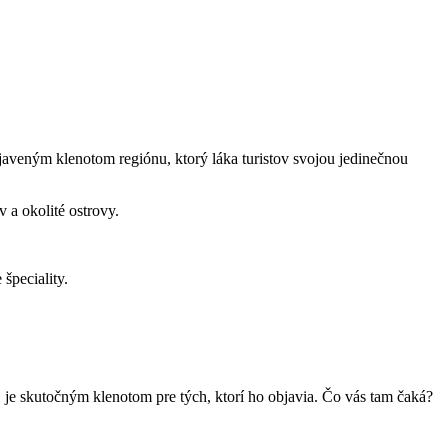
veným ⁤klenotom regiónu, ⁣ktorý ⁣láka ‍turistov⁤ svojou‍ jedinečnou
a okolité​ ostrovy.
‍špeciality.
je⁢ skutočným klenotom pre tých, ktorí ho objavia. Čo vás tam čaká?