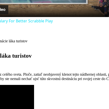
ary For Better Scrabble Play
ácie láka turistov
láka turistov
z celého sveta. Ploče, zatiaľ neobjavený‍ klenot⁣ tejto nádhernej ‍oblas
 by⁣ ste ‍nemali nechať​ ujsť⁢ túto skvostnú destináciu pri ‌svojej ceste do