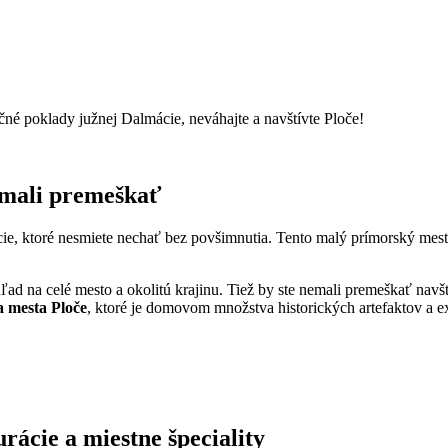
né​ poklady južnej ​Dalmácie, neváhajte a navštívte Ploče!
nemali premeškať
cie, ktoré​ nesmiete nechať⁢ bez‌ povšimnutia. Tento malý prímorský mests
d na ⁤celé mesto​ a okolitú krajinu. Tiež by ⁣ste nemali premeškať navšt
 ⁤mesta Ploče
, ktoré je domovom množstva historických artefaktov⁣ a e
rácie ‍a miestne špeciality