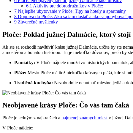
6
Ploče: Neobjavený klenot južnej Dalmácie ⁣láka turistov
6.1
Aktivity​ pre dobrodružníkov v Ploče:
7
Najlepšie ubytovanie v‌ Ploče: Tipy na hotely ‌a apartmány
8
Doprava ⁤do Ploče: Ako sa ⁤tam​ dostať a ako sa pohybovať po 
9
Záverečné myšlienky
Ploče: Poklad južnej Dalmácie, ktorý stojí⁢
Ak‌ ste sa⁢ rozhodli navštíviť⁤ krásu južnej Dalmácie, určite by ste ne
atmosférou ⁢a bohatou históriou. Tu ⁤je niekoľko dôvodov, prečo by ste
Pamiatky:
V Ploče nájdete množstvo​ historických pamiatok, ako
Pláže:
Mesto Ploče ⁤má tiež⁢ niekoľko krásnych pláží, kde ⁣si mô
Tradičná kuchyňa:
‍Nezabudnite ochutnať ⁣miestne jedlá a dobrot
Neobjavené ‍krásy Ploče: ⁤Čo vás tam čaká
Ploče je jedným z ⁤najkrajších a⁣
najmenej známych miest
v južnej Dalm
V Ploče nájdete: