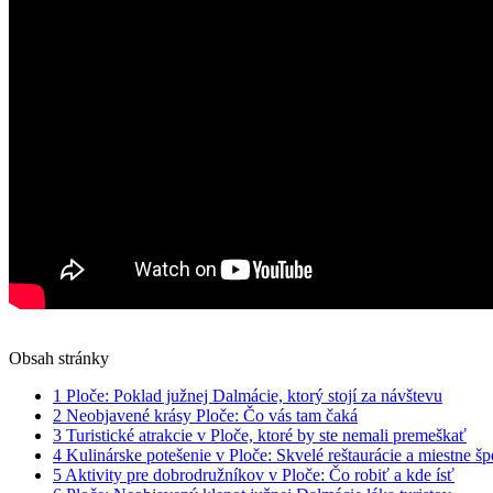
Obsah stránky
1
Ploče: Poklad južnej Dalmácie, ktorý stojí⁢ za návštevu
2
Neobjavené ‍krásy Ploče: ⁤Čo vás tam čaká
3
Turistické atrakcie‌ v Ploče, ktoré by ste nemali premeškať
4
Kulinárske potešenie v Ploče: Skvelé ⁣reštaurácie ‍a miestne šp
5
Aktivity pre dobrodružníkov v Ploče: Čo robiť⁤ a kde ⁣ísť