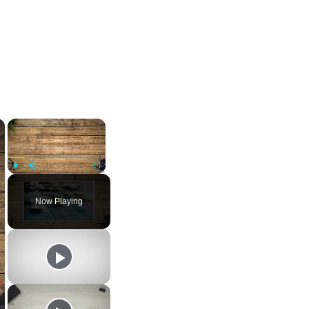
×
×
Play
Unmute
Fullscreen
Now Playing