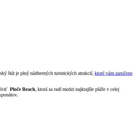
ký štát je plný ‍nádherných turistických⁣ atrakcií,
ktoré vám zaručene
íviť ⁢
Ploče Beach
, ktorá ⁤sa radí ⁤medzi ‍najkrajšie pláže v celej‌
xponátov.