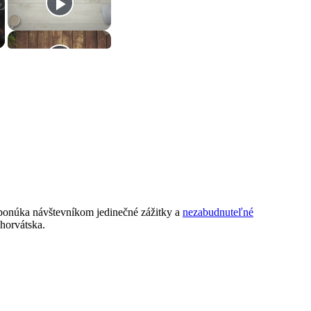
ti, ponúka návštevníkom jedinečné zážitky a
nezabudnuteľné
 Chorvátska.