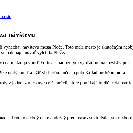
⁤meste
 za návštevu
mali vynechať návštevu mesta⁤ Ploče. Toto malé mesto je ‌skutočným neobja
 si mali naplánovať ​výlet do Ploče:
 napríklad⁤ pevnosť‌ Fortica s nádherným výhľadom⁢ na mestský prístav​ 
žete oddýchnuť a užiť si slnečné ​lúče na pobreží⁢ Jadranského mora.
y ‍v jednej z miestnych reštaurácií,⁢ ktoré ponúkajú ⁢tradičné‍ dalmátske 
ácii. Tento malebný ostrov, ukrytý pred⁣ masovým turistickým ruchom, 