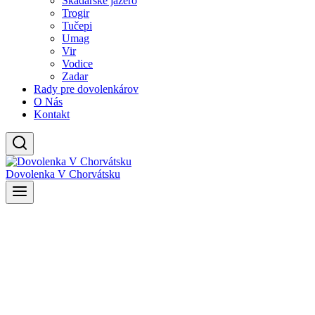
Skadarské jazero
Trogir
Tučepi
Umag
Vir
Vodice
Zadar
Rady pre dovolenkárov
O Nás
Kontakt
Dovolenka V Chorvátsku