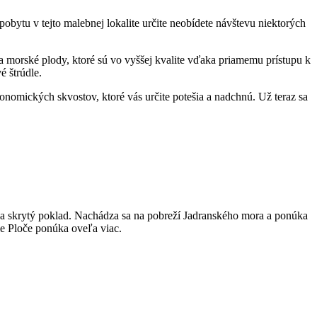
ytu v ⁢tejto malebnej lokalite⁣ určite‌ neobídete ‍návštevu niektorých
 morské ⁢plody, ktoré⁣ sú‍ vo vyššej kvalite vďaka priamemu⁤ prístupu k⁢
‌ štrúdle.
omických skvostov, ‍ktoré ‍vás určite ⁤potešia a⁤ nadchnú. Už ⁢teraz ​sa
 na skrytý poklad. Nachádza ⁢sa na pobreží Jadranského mora a⁤ ponúka
ale Ploče ponúka oveľa viac.