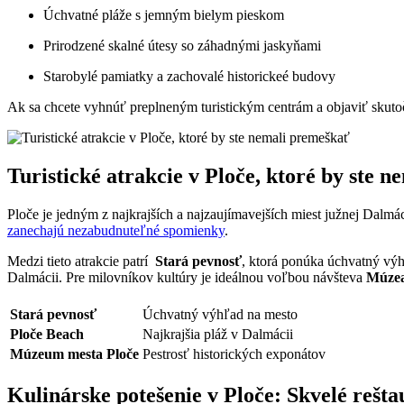
Úchvatné pláže s ⁢jemným bielym ⁤pieskom
Prirodzené ⁤skalné​ útesy so​ záhadnými jaskyňami
Starobylé​ pamiatky a zachovalé historickeé‍ budovy
Ak sa chcete ​vyhnúť preplneným turistickým centrám a ⁢objaviť skutoč
Turistické atrakcie‌ v Ploče, ktoré by ste 
Ploče je jedným‌ z⁣ najkrajších a najzaujímavejších ⁤miest južnej⁣ Dalmá
zanechajú nezabudnuteľné spomienky
.
Medzi ⁢tieto‌ atrakcie patrí ⁤
Stará pevnosť
, ktorá ponúka úchvatný výhľa
Dalmácii. Pre milovníkov kultúry je ideálnou voľbou návšteva
Múzea
Stará⁤ pevnosť
Úchvatný výhľad na mesto
Ploče Beach
Najkrajšia pláž v ⁤Dalmácii
Múzeum mesta⁣ Ploče
Pestrosť ⁢historických exponátov
Kulinárske potešenie v Ploče: Skvelé ⁣reštau