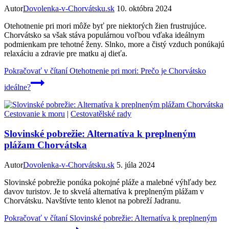
Autor
Dovolenka-v-Chorvátsku.sk
10. októbra 2024
Otehotnenie pri mori môže byť pre niektorých žien frustrujúce.
Chorvátsko sa však stáva populárnou voľbou vďaka ideálnym
podmienkam pre tehotné ženy. Slnko, more a čistý vzduch ponúkajú
relaxáciu a zdravie pre matku aj dieťa.
Pokračovať v čítaní
Otehotnenie pri mori: Prečo je Chorvátsko
ideálne?
Cestovanie k moru
|
Cestovatělské rady
Slovinské pobrežie: Alternatíva k preplneným
plážam Chorvátska
Autor
Dovolenka-v-Chorvátsku.sk
5. júla 2024
Slovinské pobrežie ponúka pokojné pláže a malebné výhľady bez
davov turistov. Je to skvelá alternatíva k preplneným plážam v
Chorvátsku. Navštívte tento klenot na pobreží Jadranu.
Pokračovať v čítaní
Slovinské pobrežie: Alternatíva k preplneným