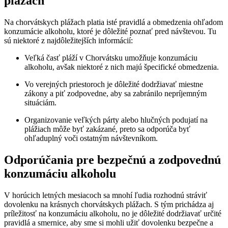
plážach
Na chorvátskych plážach platia isté pravidlá a obmedzenia ohľadom
konzumácie alkoholu, ktoré je dôležité poznať pred návštevou. Tu
sú niektoré z najdôležitejších informácií:
Veľká časť pláží v Chorvátsku umožňuje konzumáciu
alkoholu, avšak niektoré z nich majú špecifické obmedzenia.
Vo verejných priestoroch je dôležité dodržiavať miestne
zákony a piť zodpovedne, aby sa zabránilo nepríjemným
situáciám.
Organizovanie veľkých párty alebo hlučných podujatí na
plážiach môže byť zakázané, preto sa odporúča byť
ohľaduplný voči ostatným návštevníkom.
Odporúčania pre bezpečnú a zodpovednú
konzumáciu alkoholu
V horúcich letných mesiacoch sa mnohí ľudia rozhodnú stráviť
dovolenku na krásnych chorvátskych plážach. S tým prichádza aj
príležitosť na konzumáciu alkoholu, no je dôležité dodržiavať určité
pravidlá a smernice, aby sme si mohli užiť dovolenku bezpečne a