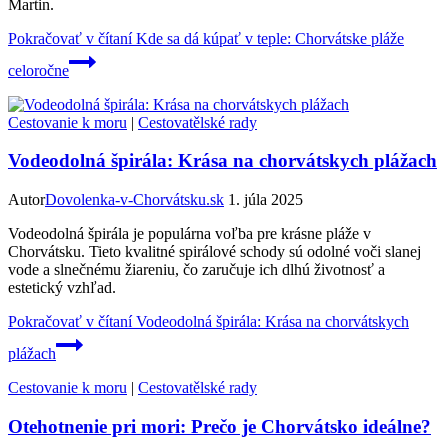
Martin.
Pokračovať v čítaní
Kde sa dá kúpať v teple: Chorvátske pláže
celoročne
Cestovanie k moru
|
Cestovatělské rady
Vodeodolná špirála: Krása na chorvátskych plážach
Autor
Dovolenka-v-Chorvátsku.sk
1. júla 2025
Vodeodolná špirála je populárna voľba pre krásne pláže v
Chorvátsku. Tieto kvalitné spirálové schody sú odolné voči slanej
vode a slnečnému žiareniu, čo zaručuje ich dlhú životnosť a
estetický vzhľad.
Pokračovať v čítaní
Vodeodolná špirála: Krása na chorvátskych
plážach
Cestovanie k moru
|
Cestovatělské rady
Otehotnenie pri mori: Prečo je Chorvátsko ideálne?