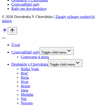
Destinácie v Chorvátsku
Cestovatělské rady
Rady pre dovolenkárov
© 2026 Dovolenka V Chorvátsku |
Zásady ochrany osobných
údajov
Úvod
Cestovatělské rady
Toggle child menu
Cestovanie k moru
Destinácie v Chorvátsku
Toggle child menu
Baška Voda
Brač
Brela
Hvar
Igrane
Istria
Medulin
Nin
Novalja