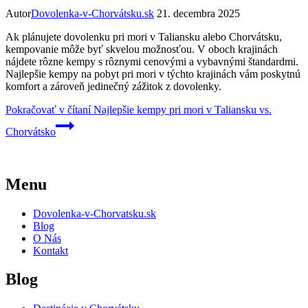
Autor
Dovolenka-v-Chorvátsku.sk
21. decembra 2025
Ak plánujete dovolenku pri mori v Taliansku alebo Chorvátsku,
kempovanie môže byť skvelou možnosťou. V oboch krajinách
nájdete rôzne kempy s rôznymi cenovými a vybavnými štandardmi.
Najlepšie kempy na pobyt pri mori v týchto krajinách vám poskytnú
komfort a zároveň jedinečný zážitok z dovolenky.
Pokračovať v čítaní
Najlepšie kempy pri mori v Taliansku vs.
Chorvátsko
Menu
Dovolenka-v-Chorvatsku.sk
Blog
O Nás
Kontakt
Blog