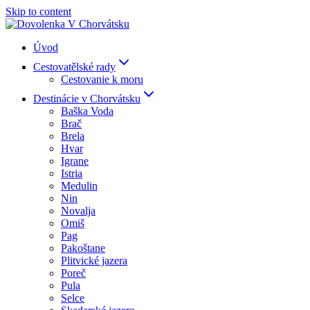
Skip to content
Úvod
Cestovatělské rady
Cestovanie k moru
Destinácie v Chorvátsku
Baška Voda
Brač
Brela
Hvar
Igrane
Istria
Medulin
Nin
Novalja
Omiš
Pag
Pakoštane
Plitvické jazera
Poreč
Pula
Selce