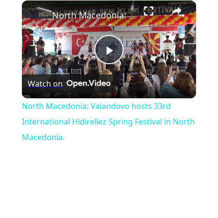
×
Play
Unmute
Fullscreen
North Macedonia: Valandovo hosts 33rd International Hidirellez Spring Festival in North Macedonia.
Play
Watch on
Video
North Macedonia: Valandovo hosts 33rd
International Hidirellez Spring Festival in North
Macedonia.