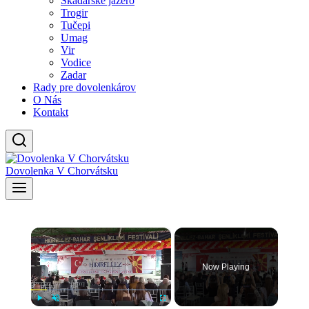
Skadarské jazero
Trogir
Tučepi
Umag
Vir
Vodice
Zadar
Rady pre dovolenkárov
O Nás
Kontakt
Dovolenka V Chorvátsku
×
Now Playing