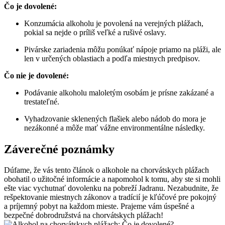
Čo je dovolené:
Konzumácia alkoholu je povolená na verejných plážach,
pokial sa nejde o príliš veľké a rušivé oslavy.
Pivárske zariadenia môžu ponúkať nápoje priamo na pláži, ale
len v určených oblastiach a podľa miestnych predpisov.
Čo nie je dovolené:
Podávanie alkoholu maloletým osobám je prísne zakázané a
trestateľné.
Vyhadzovanie sklenených flašiek alebo nádob do mora je
nezákonné a môže mať vážne environmentálne následky.
Záverečné poznámky
Dúfame, že vás tento článok o alkohole na chorvátskych plážach
obohatil o užitočné informácie a napomohol k tomu, aby ste si mohli
ešte viac vychutnať dovolenku na pobreží Jadranu. Nezabudnite, že
rešpektovanie miestnych zákonov a tradícií je kľúčové pre pokojný
a príjemný pobyt na každom mieste. Prajeme vám úspešné a
bezpečné dobrodružstvá na chorvátskych plážach!