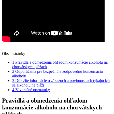
Obsah stránky
1
Pravidlá a obmedzenia ohľadom konzumácie alkoholu na
chorvátskych plážach
2
Odporúčania pre bezpečnú a zodpovednú konzumáciu
alkoholu
3
Dôležité informácie o zákazoch a povinnostiach týkajúcich
sa alkoholu na pláži
4
Záverečné poznámky
Pravidlá a obmedzenia ohľadom
konzumácie alkoholu na chorvátskych