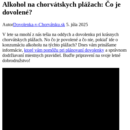
Alkohol na chorvátskych plážach: Čo je
dovolené?
Autor
Dovolenka-v-Chorvátsku.sk
5. júla 2025
V lete sa mnohí z nás tešia na oddych a dovolenku pri krásnych
chorvátskych plážach. No čo je povolené a čo nie, pokiaľ ide o
konzumáciu alkoholu na týchto plážach? Dnes vám prinášame
informácie,
ktoré vám pomôžu pri plánovaní dovolenky
a správnom
dodržiavaní miestnych pravidiel. Buďte pripravení na svoje letné
dobrodružstvo!