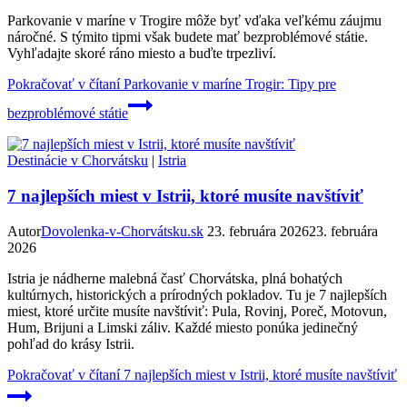
Parkovanie v maríne v Trogire môže byť vďaka veľkému záujmu
náročné. S týmito tipmi však budete mať bezproblémové státie.
Vyhľadajte skoré ráno miesto a buďte trpezliví.
Pokračovať v čítaní
Parkovanie v maríne Trogir: Tipy pre
bezproblémové státie
Destinácie v Chorvátsku
|
Istria
7 najlepších miest v Istrii, ktoré musíte navštíviť
Autor
Dovolenka-v-Chorvátsku.sk
23. februára 2026
23. februára
2026
Istria je nádherne malebná časť Chorvátska, plná bohatých
kultúrnych, historických a prírodných pokladov. Tu je 7 najlepších
miest, ktoré určite musíte navštíviť: Pula, Rovinj, Poreč, Motovun,
Hum, Brijuni a Limski záliv. Každé miesto ponúka jedinečný
pohľad do krásy Istrii.
Pokračovať v čítaní
7 najlepších miest v Istrii, ktoré musíte navštíviť