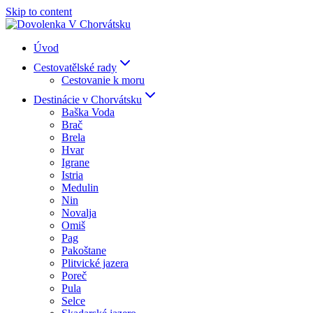
Skip to content
Úvod
Cestovatělské rady
Cestovanie k moru
Destinácie v Chorvátsku
Baška Voda
Brač
Brela
Hvar
Igrane
Istria
Medulin
Nin
Novalja
Omiš
Pag
Pakoštane
Plitvické jazera
Poreč
Pula
Selce