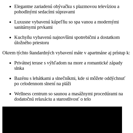
Elegantne zariadenú obývačku s plazmovou televíziou a
pohodlnými sedacími súpravami
Luxusne vybavenú kúpeľňu so spa vanou a modernými
sanitárnymi prvkami
Kuchyňu vybavenú najnovšími spotrebičmi a dostatkom
úložného priestoru
Okrem týchto štandardných vybavení máte v apartmáne aj prístup k:
Privátnej terase s výhľadom na more a romantické západy
slnka
Bazénu s lehátkami a slnečníkmi, kde si môžete oddýchnuť
po celodennom slnení na pláži
Wellness centrum so saunou a masážnymi procedúrami na
dodatočnú relaxáciu a starostlivosť o telo