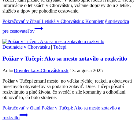
informácie o letiskách v Chorvátsku, vrátane dopravy do a z letísk,
služieb a tipov pre pohodlné cestovanie.
Pokračovať v čítaní
Letiská v Chorvátsku: Kompletný sprievodca
pre cestovateľov
Destinácie v Chorvátsku
|
Tučepi
Požiar v Tučepi: Ako sa mesto zotavilo a rozkvitlo
Autor
Dovolenka-v-Chorvátsku.sk
13. augusta 2025
Požiar v Tučepi zmaril mesto, no vďaka rýchlej reakcii a obetavosti
miestnych obyvateľov sa podarilo zotaviť. Dnes Tučepi pôsobí
rozkvitnuto a plné života, čo svedčí o síle komunity a odhodlaní
obnoviť to, čo bolo stratene.
Pokračovať v čítaní
Požiar v Tučepi: Ako sa mesto zotavilo a
rozkvitlo