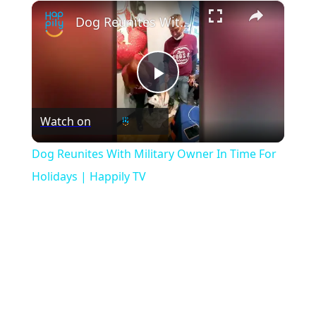
×
Play
Unmute
Fullscreen
Dog Reunites With Military Owner In Time For Holidays | Happily TV
Play
Watch on
Video
Dog Reunites With Military Owner In Time For
Holidays | Happily TV