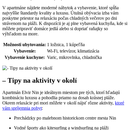
V apartmáne nájdete moderné nábytok a vybavenie, ktoré spĺňa
najvyššie štandardy kvality a luxusu. Útulná obývacia izba vám
poskytne priestor na relaxáciu počas chladných večerov po dni
strávenom na pláži. K dispozícii je aj plne vybavená kuchyňa, kde si
môžete pripraviť domáce jedlá alebo si dopriať raňajky so
výhľadom na more.
Možnosti ubytovania:
1 ložnica, 1 kúpeľňa
Vybavenie:
Wi-Fi, televízor, klimatizácia
Vybavenie kuchyne:
Varic, mikrovlnka, chladnička
– Tipy na aktivity v okolí
Apartmán Elvir Nin je ideálnym miestom pre tých, ktorí hľadajú
kombináciu luxusu a pohodlia priamo na dosah krásnej pláže.
Okrem relaxácie pri mori môžete v okolí nájsť rôzne aktivity,
ktoré
vám spríjemnia pobyt
:
Prechádzky po malebnom historickom centre mesta Nin
Vodné športy ako kitesurfing a windsurfing na pláži