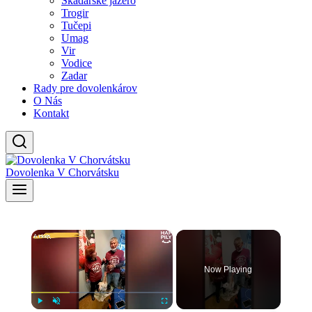
Skadarské jazero
Trogir
Tučepi
Umag
Vir
Vodice
Zadar
Rady pre dovolenkárov
O Nás
Kontakt
Dovolenka V Chorvátsku
×
Now Playing