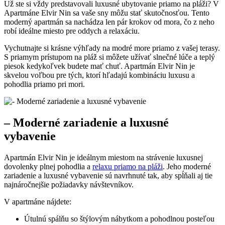
Už ste si vždy predstavovali luxusné ubytovanie priamo na pláži? V
Apartmáne Elvir Nin sa vaše sny môžu stať skutočnosťou. Tento
moderný apartmán sa nachádza len pár krokov od mora, čo z neho
robí ideálne miesto pre oddych a relaxáciu.
Vychutnajte si krásne výhľady na modré more priamo z vašej terasy.
S priamym prístupom na pláž si môžete užívať slnečné lúče a teplý
piesok kedykoľvek budete mať chuť. Apartmán Elvir Nin je
skvelou voľbou pre tých, ktorí hľadajú kombináciu luxusu a
pohodlia priamo pri mori.
– Moderné zariadenie a luxusné
vybavenie
Apartmán Elvir Nin je ideálnym miestom na strávenie luxusnej
dovolenky plnej pohodlia a
relaxu priamo na pláži
. Jeho moderné
zariadenie a luxusné vybavenie sú navrhnuté tak, aby spĺňali aj tie
najnáročnejšie požiadavky návštevníkov.
V apartmáne nájdete:
Útulnú spálňu so štýlovým nábytkom a pohodlnou posteľou