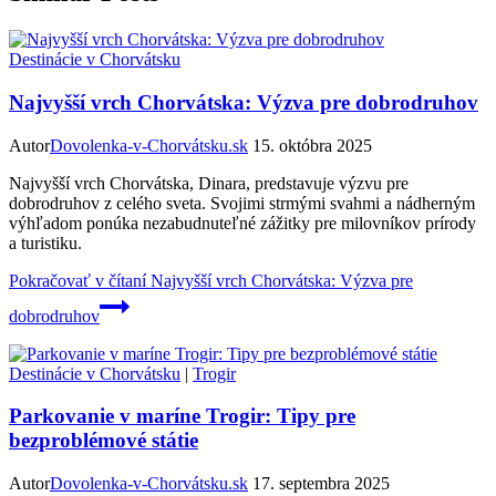
Destinácie v Chorvátsku
Najvyšší vrch Chorvátska: Výzva pre dobrodruhov
Autor
Dovolenka-v-Chorvátsku.sk
15. októbra 2025
Najvyšší vrch Chorvátska, Dinara, predstavuje výzvu pre
dobrodruhov z celého sveta. Svojimi strmými svahmi a nádherným
výhľadom ponúka nezabudnuteľné zážitky pre milovníkov prírody
a turistiku.
Pokračovať v čítaní
Najvyšší vrch Chorvátska: Výzva pre
dobrodruhov
Destinácie v Chorvátsku
|
Trogir
Parkovanie v maríne Trogir: Tipy pre
bezproblémové státie
Autor
Dovolenka-v-Chorvátsku.sk
17. septembra 2025