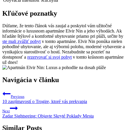
Obývacia miestnosť
Kuchyňa
Kľúčové poznatky
Dúfame, že tento článok vás zaujal a poskytol vám užitočné
informácie o luxusnom apartmáne Elvir Nin a jeho výhodách. Ak
hľadáte štýlové a komfortné ubytovanie priamo pri pláži, určite by
ste mali zvážiť pobyt
v tomto apartmáne. Elvir Nin ponúka nielen
pohodlné ubytovanie, ale aj výbornú polohu, moderné vybavenie a
vynikajúcu starostlivosť o hostí. Nezabudnite sa pozrieť na
dostupnosť a
rezervovať si svoj pobyt
v tomto krásnom apartmáne
už dnes!
Navigácia v článku
Previous
10 zaujímavostí o Trogire, ktoré vás prekvapia
Next
Zadar Sightseeing: Objavte Skryté Poklady Mesta
Similar Posts