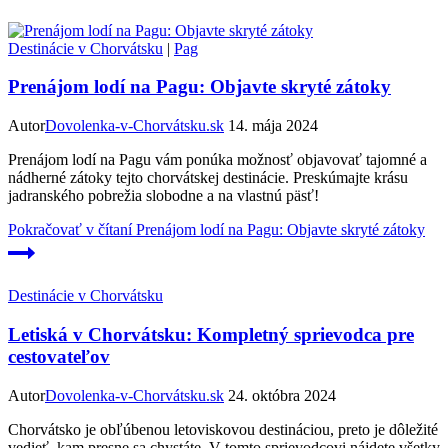
Destinácie v Chorvátsku
|
Pag
Prenájom lodí na Pagu: Objavte skryté zátoky
Autor
Dovolenka-v-Chorvátsku.sk
14. mája 2024
Prenájom lodí na Pagu vám ponúka možnosť objavovať tajomné a
nádherné zátoky tejto chorvátskej destinácie. Preskúmajte krásu
jadranského pobrežia slobodne a na vlastnú päsť!
Pokračovať v čítaní
Prenájom lodí na Pagu: Objavte skryté zátoky
Destinácie v Chorvátsku
Letiská v Chorvátsku: Kompletný sprievodca pre
cestovateľov
Autor
Dovolenka-v-Chorvátsku.sk
24. októbra 2024
Chorvátsko je obľúbenou letoviskovou destináciou, preto je dôležité
vedieť, kam presne sa chystáte. V tomto sprievodcovi nájdete všetky