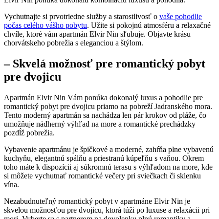
Vychutnajte si prvotriedne služby a starostlivosť o
vaše pohodlie
počas celého vášho pobytu
. Užite si pokojnú atmosféru a relaxačné
chvíle, ktoré vám apartmán Elvir Nin sľubuje. Objavte krásu
chorvátskeho pobrežia s eleganciou a štýlom.
– Skvelá možnosť pre romantický pobyt
pre dvojicu
Apartmán Elvir Nin Vám ponúka dokonalý luxus a pohodlie pre
romantický pobyt pre dvojicu priamo na pobreží Jadranského mora.
Tento moderný apartmán sa nachádza len pár krokov od pláže, čo
umožňuje nádherný výhľad na more a romantické prechádzky
pozdĺž pobrežia.
Vybavenie apartmánu je špičkové a moderné, zahŕňa plne vybavenú
kuchyňu, elegantnú spálňu a priestranú kúpeľňu s vaňou. Okrem
toho máte k dispozícii aj súkromnú terasu s výhľadom na more, kde
si môžete vychutnať romantické večery pri sviečkach či sklenku
vína.
Nezabudnuteľný romantický pobyt v apartmáne Elvir Nin je
skvelou možnosťou pre dvojicu, ktorá túži po luxuse a relaxácii pri
mori. Vyberte sa s partnerom na dovolenku plnú romantiky a