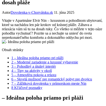
dosah pláže
Autor
Dovolenka-v-Chorvátsku.sk
11. júna 2025
Vitajte v Apartmáne Elvir Nin – luxusnom a pohodlnom ubytovaní,
ktoré sa nachádza len pár krokov od krásnej pláže. Zábava a
relaxácia vám sú tu na dosah ruky. Čo všetko si môžete v tejto oáze
pohodlia vychutnať? Pozrite sa a nechajte sa uniesť do sveta
neprekonateľného komfortu a dokonalého oddychu pri mori.
Obsah stránky
1
– Ideálna poloha priamo pri pláži
2
– Moderné zariadenie a luxusné vybavenie
3
– Pohodlný a útulný interiér
4
– Tipy na aktivity v okolí
5
– Atmosféra pokoja a relaxu
6
– Skvelá možnosť pre romantický pobyt pre dvojicu
7
– Zážitková dovolenka v prímorskom meste Nin
8
Kľúčové poznatky
– Ideálna poloha priamo pri pláži