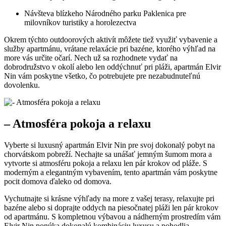
Návšteva blízkeho Národného parku Paklenica pre
milovníkov turistiky a horolezectva
Okrem týchto outdoorových aktivít môžete tiež využiť vybavenie a
služby apartmánu, vrátane relaxácie pri bazéne, ktorého výhľad na
more vás určite očarí. Nech už sa rozhodnete vydať na
dobrodružstvo v okolí alebo len oddýchnuť pri pláži, apartmán Elvir
Nin vám poskytne všetko, čo potrebujete pre nezabudnuteľnú
dovolenku.
– Atmosféra pokoja a relaxu
Vyberte si luxusný apartmán Elvir Nin pre svoj dokonalý pobyt na
chorvátskom pobreží. Nechajte sa unášať jemným šumom mora a
vytvorte si atmosféru pokoja a relaxu len pár krokov od pláže. S
moderným a elegantným vybavením, tento apartmán vám poskytne
pocit domova ďaleko od domova.
Vychutnajte si krásne výhľady na more z vašej terasy, relaxujte pri
bazéne alebo si doprajte oddych na piesočnatej pláži len pár krokov
od apartmánu. S kompletnou výbavou a nádherným prostredím vám
Elvir Nin ponúka dokonalú kombináciu luxusu a pohodlia.