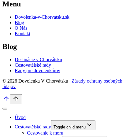
Menu
Dovolenka-v-Chorvatsku.sk
Blog
O Nás
Kontakt
Blog
Destinácie v Chorvátsku
Cestovatělské rady
Rady pre dovolenkárov
© 2026 Dovolenka V Chorvátsku |
Zásady ochrany osobných
údajov
Úvod
Cestovatělské rady
Toggle child menu
Cestovanie k moru