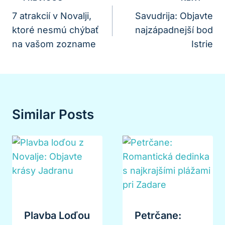
V
7 atrakcií v Novalji,
Savudrija: Objavte
ktoré nesmú chýbať
najzápadnejší bod
Článku
na vašom zozname
Istrie
Similar Posts
Plavba Loďou
Petrčane: