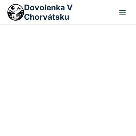
Skip
Dovolenka V
to
Chorvátsku
content