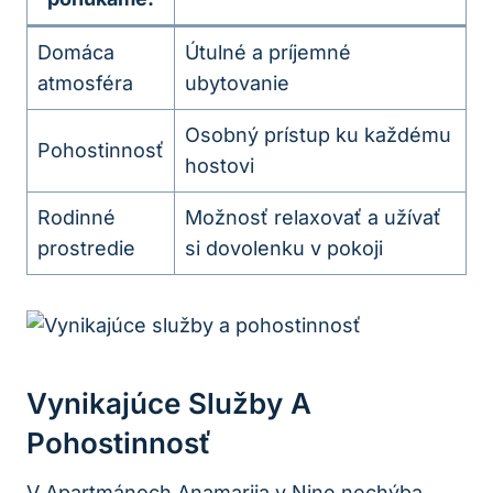
Domáca
Útulné a príjemné
atmosféra
ubytovanie
Osobný prístup ku každému
Pohostinnosť
hostovi
Rodinné
Možnosť relaxovať a užívať
prostredie
si dovolenku v pokoji
Vynikajúce Služby A
Pohostinnosť
V Apartmánoch Anamarija v Nine nechýba