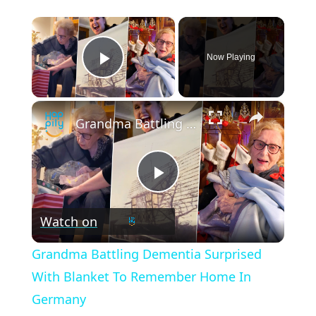
×
Now Playing
Play Video
×
Grandma Battling Dementia Surprised With Blanket To Remember Home In Germany
Play
Watch on
Video
Grandma Battling Dementia Surprised
With Blanket To Remember Home In
Germany