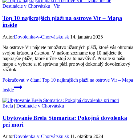
Destinácie v Chorvátsku
|
Vir
Top 10 najkrajších pláží na ostrove Vir – Mapa
inside
Autor
Dovolenka-v-Chorvátsku.sk
14. januára 2025
Na ostrove Vir nájdete množstvo úžasných pláží, ktoré vás ohromia
svojou krásou a čistotou. V našom zozname top 10 nájdete tie
najkrajšie pláže, ktoré určite stojí za to navštíviť. Pozrite si našu
mapu a vyberte si tú správnu pláž pre svoj dokonalý dovolenkový
zážitok.
Pokračovať v čítaní
Top 10 najkrajších pláží na ostrove Vir – Mapa
inside
Brela
|
Destinácie v Chorvátsku
Ubytovanie Brela Stomarica: Pokojná dovolenka
pri mori
Autor
Dovolenka-v-Chorvátsku.sk
11. októbra 2024