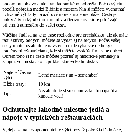
bodom pre objavovanie krás Jadranského pobrežia. Počas výletu
pozdĺž pobrežia medzi Bibinje a mestom Nin si môžete vychutnať
úchvatné výhľady na azúrové more a malebné pláže. Cesta je
pokrytá typickými stromami olív a figovníkov, ktoré pridávajú
príjemnú atmosféru do vašej cesty.
Väčšina ľudí sa na tejto trase rozhodne pre prechádzku, ale ak máte
radi aktívny oddych, môžete sa vydať aj na bicykli. Počas vašej
cesty určite nezabudnite navštíviť i malé rybárske dedinky s
tradičnými reštauráciami, kde si môžete vyskúšať miestne dobrotu.
Okrem toho si na ceste môžete pozrieť aj historické pamiatky a
zaujímavé miesta ako napríklad staroveké hradisko.
Najlepší čas na
Letné mesiace (jún – september)
výlet:
Dĺžka trasy:
10 km
Nezabudnite si so sebou vziať fotoaparát a
Tip:
kúpacie veci!
Ochutnajte lahodné miestne jedlá a
nápoje v typických reštauráciách
Vydejte sa na nezapomenutelný výlet pozdĺž pobrežia Dalmácie,