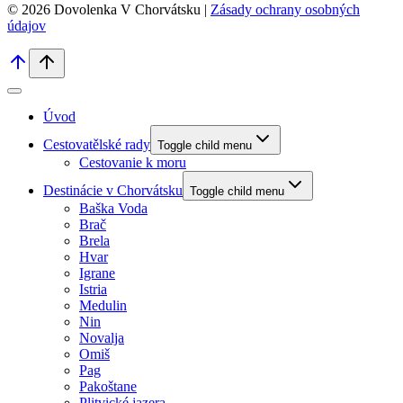
© 2026 Dovolenka V Chorvátsku |
Zásady ochrany osobných
údajov
Úvod
Cestovatělské rady
Toggle child menu
Cestovanie k moru
Destinácie v Chorvátsku
Toggle child menu
Baška Voda
Brač
Brela
Hvar
Igrane
Istria
Medulin
Nin
Novalja
Omiš
Pag
Pakoštane
Plitvické jazera