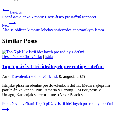
Previous
Lacná dovolenka k moru: Chorvátsko pre každý rozpočet
Next
Ako sa obliecť k moru: Módny sprievodca chorvátskym letom
Similar Posts
Destinácie v Chorvátsku
|
Istria
Top 5 pláží v Istrii ideálnych pre rodiny s deťmi
Autor
Dovolenka-v-Chorvátsku.sk
9. augusta 2025
Istrijské pláže sú ideálne pre dovolenku s deťmi. Medzi najlepšími
patrí pláž Valkane v Pule, Amarin v Rovinji, Sol Polynesia v
Umagu, Kamenjak v Premanture a Vrsar Beach v…
Pokračovať v čítaní
Top 5 pláží v Istrii ideálnych pre rodiny s deťmi