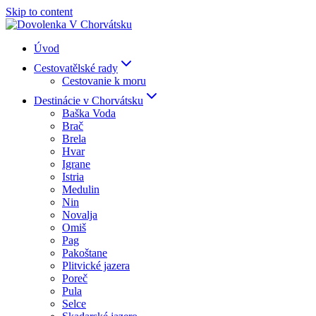
Skip to content
Úvod
Cestovatělské rady
Cestovanie k moru
Destinácie v Chorvátsku
Baška Voda
Brač
Brela
Hvar
Igrane
Istria
Medulin
Nin
Novalja
Omiš
Pag
Pakoštane
Plitvické jazera
Poreč
Pula
Selce