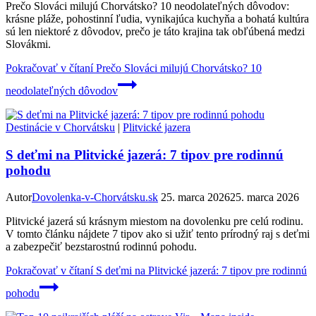
Prečo Slováci milujú Chorvátsko? 10 neodolateľných dôvodov:
krásne pláže, pohostinní ľudia, vynikajúca kuchyňa a bohatá kultúra
sú len niektoré z dôvodov, prečo je táto krajina tak obľúbená medzi
Slovákmi.
Pokračovať v čítaní
Prečo Slováci milujú Chorvátsko? 10
neodolateľných dôvodov
Destinácie v Chorvátsku
|
Plitvické jazera
S deťmi na Plitvické jazerá: 7 tipov pre rodinnú
pohodu
Autor
Dovolenka-v-Chorvátsku.sk
25. marca 2026
25. marca 2026
Plitvické jazerá sú krásnym miestom na dovolenku pre celú rodinu.
V tomto článku nájdete 7 tipov ako si užiť tento prírodný raj s deťmi
a zabezpečiť bezstarostnú rodinnú pohodu.
Pokračovať v čítaní
S deťmi na Plitvické jazerá: 7 tipov pre rodinnú
pohodu