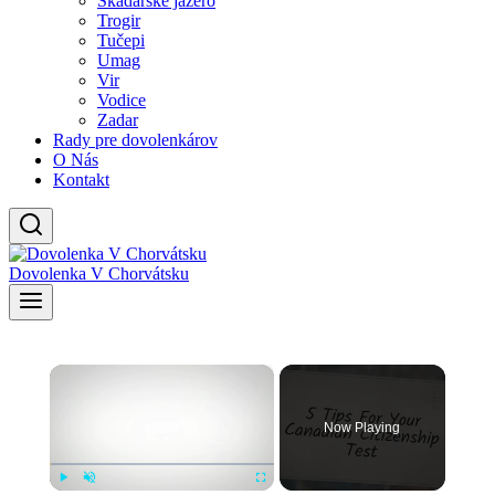
Skadarské jazero
Trogir
Tučepi
Umag
Vir
Vodice
Zadar
Rady pre dovolenkárov
O Nás
Kontakt
Dovolenka V Chorvátsku
×
Now Playing