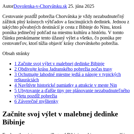
Autor
Dovolenka-v-Chorvátsku.sk
25. júna 2025
Cestovanie pozdĺž pobrežia Chorvátska je vždy nezabudnuteľný
zážitok plný krásnych výhľadov a fascinujúcich dediniek. Jednou z
takýchto pôvabných destinácií je cesta z Bibinje do Ninu, ktorá
ponúka jedinečný pohľad na miestnu kultúru a históriu. V tomto
článku preskúmame tento úžasný výlet a všetko, čo ponúka pre
cestovateľov, ktorí túžia objaviť krásy chorvátskeho pobrežia.
Obsah stránky
1
Začnite svoj výlet v malebnej dedinke Bibinje
2
Obdivujte krásu Jadranského pobrežia počas trasy
3
Ochutnajte lahodné miestne jedlá a nápoje v typických
reštauráciách
4
Navštívte historické pamiatky a atrakcie v meste Nin
5
Ubytovanie a ďalšie tipy pre plánovanie nezabudnuteľného
výletu pozdĺž pobrežia
6
Záverečné myšlienky
Začnite svoj výlet v malebnej dedinke
Bibinje