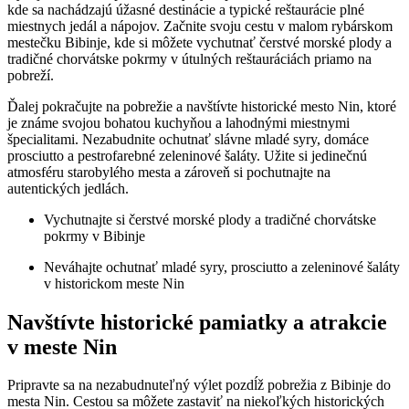
kde sa nachádzajú úžasné destinácie a typické reštaurácie plné
miestnych jedál a nápojov. Začnite svoju cestu v malom rybárskom
mestečku Bibinje, kde si môžete vychutnať čerstvé morské plody a
tradičné chorvátske pokrmy v útulných reštauráciách priamo na
pobreží.
Ďalej pokračujte na pobrežie a navštívte historické mesto Nin, ktoré
je známe svojou bohatou kuchyňou a lahodnými miestnymi
špecialitami. Nezabudnite ochutnať slávne mladé syry, domáce
prosciutto a pestrofarebné zeleninové šaláty. Užite si jedinečnú
atmosféru starobylého mesta a zároveň si pochutnajte na
autentických jedlách.
Vychutnajte si čerstvé morské plody a tradičné chorvátske
pokrmy v Bibinje
Neváhajte ochutnať mladé syry, prosciutto a zeleninové šaláty
v historickom meste Nin
Navštívte historické pamiatky a atrakcie
v meste Nin
Pripravte sa na nezabudnuteľný výlet pozdĺž pobrežia z Bibinje do
mesta Nin. Cestou sa môžete zastaviť na niekoľkých historických