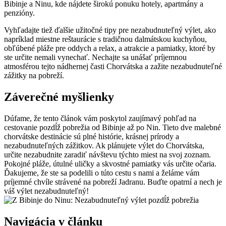
Bibinje a Ninu, kde nájdete širokú ponuku hotely, apartmány a
penzióny.
Vyhľadajte tiež ďalšie užitočné tipy pre nezabudnuteľný výlet, ako
napríklad miestne reštaurácie s tradičnou dalmátskou kuchyňou,
obľúbené pláže pre oddych a relax, a atrakcie a pamiatky, ktoré by
ste určite nemali vynechať. Nechajte sa unášať príjemnou
atmosférou tejto nádhernej časti Chorvátska a zažite nezabudnuteľné
zážitky na pobreží.
Záverečné myšlienky
Dúfame, že tento článok vám poskytol zaujímavý pohľad na
cestovanie pozdĺž pobrežia od Bibinje až po Nin. Tieto dve malebné
chorvátske destinácie sú plné histórie, krásnej prírody a
nezabudnuteľných zážitkov. Ak plánujete výlet do Chorvátska,
určite nezabudnite zaradiť návštevu týchto miest na svoj zoznam.
Pokojné pláže, útulné uličky a skvostné pamiatky vás určite očaria.
Ďakujeme, že ste sa podelili o túto cestu s nami a želáme vám
príjemné chvíle strávené na pobreží Jadranu. Buďte opatrní a nech je
váš výlet nezabudnuteľný!
Navigácia v článku