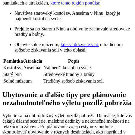
pamiatkach a atrakciách,
ktoré tento región ponúka
:
Navštívte staroveký kostol sv. Anselma v Ninu, ktorý je
najmenší kostol na svete.
Prejdite sa po Starom Ninu a obdivujte zachovalé stredoveké
hradby a brány.
Objavte solné múzeum,
kde sa dozviete viac
o tradičnom
spôsobe získavania soli v tejto oblasti.
Pamiatka/Atrakcia
Popis
Kostol sv. Anselma
Najmenší kostol na svete
Starý Nin
Stredoveké hradby a brány
Solné múzeum
Tradičný spôsob získavania soli
Ubytovanie a ďalšie tipy pre plánovanie
nezabudnuteľného výletu pozdĺž pobrežia
Vyberte sa na dobrodružný výlet pozdĺž pobrežia Dalmácie, kde vás
čakajú úžasné scenérie, malebné dedinky a nekonečné možnosti na
relaxáciu a zábavu. Pri plánovaní svojej cesty nezabudnite
skontrolovať ubytovanie v rôznych destináciách, ako napríklad v