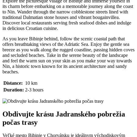
Explore the picturesque village of Bibinje and immerse yourself in
its charm before embarking on a memorable journey along the coast
to Nin. Wander through the narrow cobblestone streets lined with
traditional Dalmatian stone houses and vibrant bougainvillea.
Discover local restaurants serving fresh seafood dishes and indulge
in delicious Croatian cuisine.
As you leave Bibinje behind, follow the scenic coastal path that
offers breathtaking views of the Adriatic Sea. Enjoy the gentle sea
breeze as you walk along the rugged coastline, passing hidden coves
and secluded beaches. Take in the serene beauty of the landscape
and feel the warm sun on your skin as you make your way towards
Nin, a historic town known for its ancient architecture and sandy
beaches.
Distance:
10 km
Duration:
2-3 hours
Obdivujte krásu Jadranského pobrežia
počas trasy
Veľké mesto Bibinje v Chorvátsku je ideálnym východiskovým