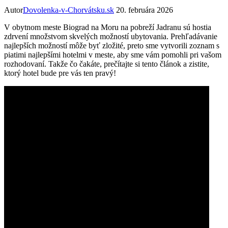
Autor
Dovolenka-v-Chorvátsku.sk
20. februára 2026
V obytnom meste Biograd na Moru na pobreží Jadranu sú⁣ hostia
zdrvení množstvom skvelých možností ubytovania. Prehľadávanie
najlepších možností môže byť zložité,⁣ preto sme ⁢vytvorili zoznam s
piatimi najlepšími ⁢hotelmi v meste, aby sme vám pomohli pri vašom⁤
rozhodovaní.⁤ Takže čo čakáte, ‍prečítajte si tento článok a zistite,
⁢ktorý hotel ‍bude pre vás ten pravý!