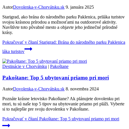
Autor
Dovolenka-v-Chorvátsku.sk
9. januára 2025
Starigrad, ako brána do národného parku Paklenica, priláka turistov
svojou krásnou prírodou a možnosťami na outdoorové aktivity.
Navštívte toto pôvabné mesto a objavte jeho jedinečné prírodné
krásy.
Pokračovať v čítaní
Starigrad: Brána do národného parku Paklenica
láka turistov
Destinácie v Chorvátsku
|
Pakoštane
Pakoštane: Top 5 ubytovaní priamo pri mori
Autor
Dovolenka-v-Chorvátsku.sk
8. novembra 2024
Poznáte krásne letovisko Pakoštane? Ak plánujete dovolenku pri
mori, tu sú naše top 5 tipov na ubytovanie priamo pri pláži. Vyberte
si to najlepšie pre svoju dovolenku v Pakoštane.
Pokračovať v čítaní
Pakoštane: Top 5 ubytovaní priamo pri mori