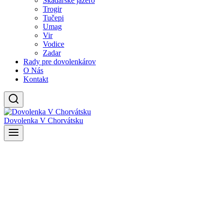
Skadarské jazero
Trogir
Tučepi
Umag
Vir
Vodice
Zadar
Rady pre dovolenkárov
O Nás
Kontakt
Dovolenka V Chorvátsku