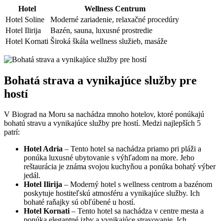
Hotel
Wellness Centrum
Hotel Soline
Moderné zariadenie, relaxačné procedúry
Hotel Ilirija
Bazén, sauna, luxusné prostredie
Hotel Kornati
Široká škála wellness služieb, masáže
Bohatá strava a‍ vynikajúce ​služby pre
hostí
V ‍Biograd na Moru sa nachádza‍ mnoho hotelov, ktoré ⁢ponúkajú
bohatú stravu a vynikajúce služby pre hostí. Medzi najlepších 5
patrí:
Hotel Adria
– Tento hotel sa nachádza priamo pri pláži a
ponúka luxusné ubytovanie s výhľadom na more. Jeho
reštaurácia je známa svojou kuchyňou a ponúka bohatý výber
jedál.
Hotel Ilirija
– Moderný hotel s wellness centrom a bazénom
poskytuje hostiteľskú atmosféru a vynikajúce služby. Ich
bohaté raňajky sú obľúbené u hostí.
Hotel Kornati
– Tento hotel sa nachádza v centre mesta a
ponúka elegantné izby a vynikajúce stravovanie. Ich