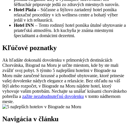
šéfkuchár pripravuje jedlá zo zdravých miestnych surovín.
Hotel Plaža
– Súčasne a štýlovo zariadený hotel ponúka
relaxačné procedúry v ich wellness centre a bohatý výber
jedál v ich reštaurácii.
Hotel INN
– Tento rodinný hotel ponúka útulné ubytovanie a
priateľskú atmosféru. Ich kuchyňa je známa miestnymi
špecialitami a domácimi dezertmi.
Kľúčové poznatky
Ak ⁢hľadáte dokonalú dovolenku v prímorských destináciách
Chorvátska, ⁣Biograd na Moru je ‍určite miestom, kde by⁢ ste ⁣mali
zvážiť svoj pobyt. S týmito 5 najlepšími hotelmi v Biograde na
Moru máte zaručené luxusné a pohodlné ubytovanie, ktoré prinesie
⁢vašej dovolenke ⁣nádych elegance a relaxácie. Bez ⁣ohľadu na váš
štýl alebo rozpočet, v Biograde⁢ na‌ Moru⁢ nájdete hotel, ktorý
vyhovuje vašim potrebám.⁣ Nechajte sa⁣ unášať⁢ krásami chorvátskeho
pobrežia a
zažite nezabudnuteľnú dovolenku
v tomto nádhernom⁢
meste.
Navigácia v článku