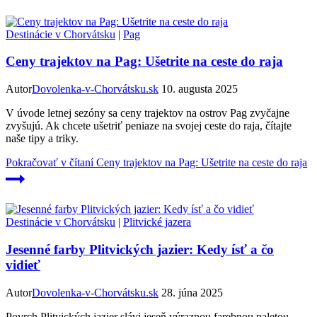
Destinácie v Chorvátsku
|
Pag
Ceny trajektov na Pag: Ušetrite na ceste do raja
Autor
Dovolenka-v-Chorvátsku.sk
10. augusta 2025
V úvode letnej sezóny sa ceny trajektov na ostrov Pag zvyčajne
zvyšujú. Ak chcete ušetriť peniaze na svojej ceste do raja, čítajte
naše tipy a triky.
Pokračovať v čítaní
Ceny trajektov na Pag: Ušetrite na ceste do raja
Destinácie v Chorvátsku
|
Plitvické jazera
Jesenné farby Plitvických jazier: Kedy ísť a čo
vidieť
Autor
Dovolenka-v-Chorvátsku.sk
28. júna 2025
Povrch Plitvických jazier slávi jeseň výraznou farebnou paletou.