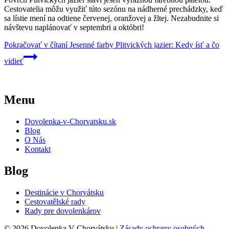
Cestovatelia môžu využiť túto sezónu na nádherné prechádzky, keď
sa lístie mení na odtiene červenej, oranžovej a žltej. Nezabudnite si
návštevu naplánovať v septembri a októbri!
Pokračovať v čítaní
Jesenné farby Plitvických jazier: Kedy ísť a čo
vidieť
Menu
Dovolenka-v-Chorvatsku.sk
Blog
O Nás
Kontakt
Blog
Destinácie v Chorvátsku
Cestovatělské rady
Rady pre dovolenkárov
© 2026 Dovolenka V Chorvátsku |
Zásady ochrany osobných