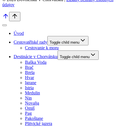
údajov
Úvod
Cestovatělské rady
Toggle child menu
Cestovanie k moru
Destinácie v Chorvátsku
Toggle child menu
Baška Voda
Brač
Brela
Hvar
Igrane
Istria
Medulin
Nin
Novalja
Omiš
Pag
Pakoštane
Plitvické jazera