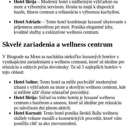
Hotel​ Ilirija
– ‍Moderný hotel s⁤ nádherným výhľadom na
⁤more⁤ a výborným servisom.⁢ Hostia tu majú k​ dispozícii
bazén, fitness centrum a reštauráciu⁢ s výbornou ⁣kuchyňou.
Hotel Adriatic
– Tento hotel​ kombinuje luxusné ⁤ubytovanie s⁢
príjemnou atmosférou pri mori. Ponúka ⁢elegantné izby,⁢
kvalitné ⁣služby a exkluzívne wellness centrum.
Skvelé‍ zariadenia a wellness centrum
V Biograde na Moru ​sa nachádza niekoľko luxusných hotelov s
vynikajúcimi zariadeniami a wellness centrami, ktoré sú ideálne ⁣pre
‍relaxáciu a oddych počas ‍dovolenky.‍ Tu sú 5 najlepších hotelov ⁣v
tejto oblasti:
Hotel Soline:
Tento hotel sa môže pochváliť modernými
izbami s výhľadom na more a skvelým wellness centrom, kde
si môžete užiť rôzne relaxačné procedúry.
Hotel Ilirija:
Súčasťou tohto hotela je luxusné wellness
centrum s bazénom a saunou, ktoré sú ideálne pre relaxáciu
po náročnom dni plnom aktivít.
Hotel Kornati:
Tento hotel ponúka širokú škálu wellness
služieb vrátane masáži a kozmetických procedúr, ktoré vám
pomôžu cítiť sa ako znovuzrodení.