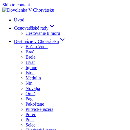
Skip to content
Úvod
Cestovatělské rady
Cestovanie k moru
Destinácie v Chorvátsku
Baška Voda
Brač
Brela
Hvar
Igrane
Istria
Medulin
Nin
Novalja
Omiš
Pag
Pakoštane
Plitvické jazera
Poreč
Pula
Selce