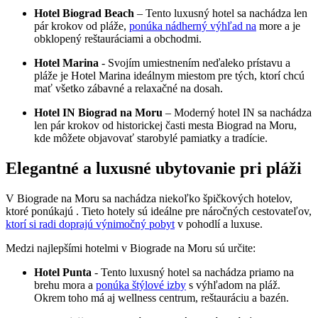
Hotel Biograd Beach
– Tento luxusný hotel sa nachádza len
pár krokov od pláže, ​
ponúka nádherný výhľad na
more⁢ a je
obklopený reštauráciami a obchodmi.
Hotel ‌Marina
​- Svojím ‍umiestnením neďaleko⁤ prístavu⁣ a
pláže je Hotel Marina‌ ideálnym miestom pre tých, ⁢ktorí chcú
mať všetko zábavné ​a relaxačné na ‌dosah.
Hotel⁤ IN Biograd ⁤na Moru
– Moderný ‌hotel IN sa nachádza
len‍ pár krokov od historickej časti ⁤mesta Biograd ‌na Moru,
kde môžete objavovať starobylé⁤ pamiatky a tradície.
Elegantné a ⁢luxusné ubytovanie ‍pri pláži
V Biograde na Moru sa nachádza niekoľko špičkových hotelov,⁣
ktoré ponúkajú . Tieto hotely⁤ sú ideálne pre náročných cestovateľov,
ktorí si radi doprajú výnimočný pobyt
​ v pohodlí a luxuse.
Medzi najlepšími hotelmi v Biograde na Moru ⁢sú​ určite:
Hotel Punta
-⁤ Tento​ luxusný⁤ hotel sa nachádza priamo na
⁢brehu mora a
ponúka štýlové izby
s výhľadom ⁤na​ pláž.⁤
Okrem toho má aj ⁤wellness centrum,⁤ reštauráciu ⁢a bazén.