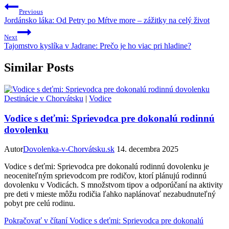
Previous
Jordánsko láka: Od Petry po Mŕtve more – zážitky na celý život
Next
Tajomstvo kyslíka v Jadrane: Prečo je ho viac pri hladine?
Similar Posts
Destinácie v Chorvátsku
|
Vodice
Vodice s deťmi: Sprievodca pre dokonalú rodinnú
dovolenku
Autor
Dovolenka-v-Chorvátsku.sk
14. decembra 2025
Vodice s deťmi: Sprievodca pre dokonalú rodinnú dovolenku je
neoceniteľným sprievodcom pre rodičov, ktorí plánujú rodinnú
dovolenku v Vodicách. S množstvom tipov a odporúčaní na aktivity
pre deti v mieste môžu rodičia ľahko naplánovať nezabudnuteľný
pobyt pre celú rodinu.
Pokračovať v čítaní
Vodice s deťmi: Sprievodca pre dokonalú