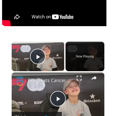
×
Now Playing
Play Video
×
Boy Beats Cancer And Returns To Karting Podium With Prosthetic Leg | Happily TV
Play