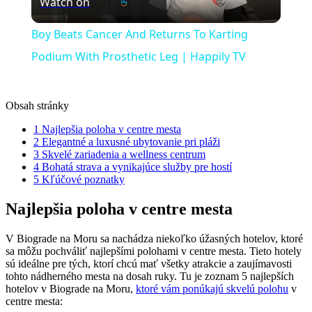
Watch on
Video
Boy Beats Cancer And Returns To Karting
Podium With Prosthetic Leg | Happily TV
Obsah stránky
1
Najlepšia poloha​ v centre mesta
2
Elegantné a ⁢luxusné ubytovanie ‍pri pláži
3
Skvelé‍ zariadenia a wellness centrum
4
Bohatá strava a‍ vynikajúce ​služby pre hostí
5
Kľúčové poznatky
Najlepšia poloha​ v centre mesta
V Biograde na Moru sa nachádza‌ niekoľko úžasných hotelov, ktoré
⁣sa ‌môžu pochváliť ⁤najlepšími polohami ⁢v ​centre mesta. Tieto ⁤hotely
sú ideálne pre tých, ktorí chcú ⁣mať ⁤všetky atrakcie ⁢a​ zaujímavosti
tohto nádherného mesta na dosah ruky. Tu‌ je zoznam 5 najlepších
‌hotelov v Biograde na Moru,
ktoré vám ponúkajú skvelú polohu
v
centre mesta: