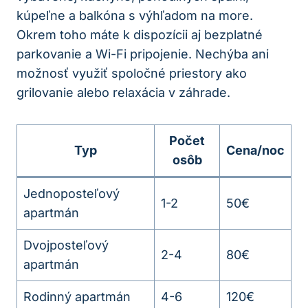
kúpeľne a balkóna s výhľadom na more.
Okrem toho máte k dispozícii aj bezplatné
parkovanie a Wi-Fi pripojenie. Nechýba ani
možnosť využiť spoločné priestory ako
grilovanie alebo relaxácia v záhrade.
Počet
Typ
Cena/noc
osôb
Jednoposteľový
1-2
50€
apartmán
Dvojposteľový
2-4
80€
apartmán
Rodinný apartmán
4-6
120€