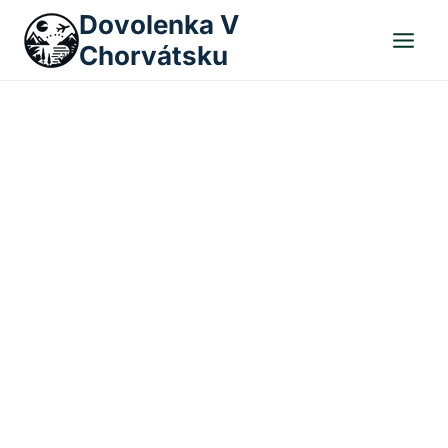
Skip
Dovolenka V
to
Chorvátsku
content