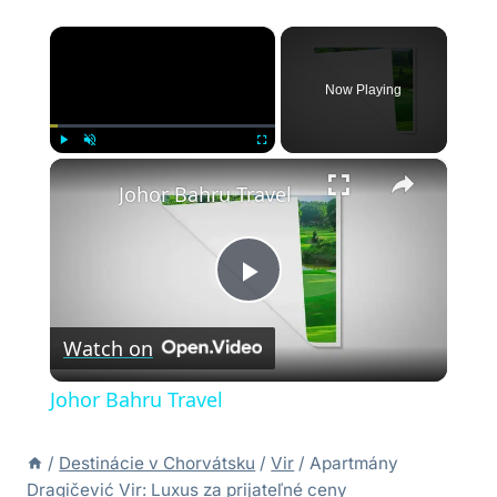
×
Now Playing
×
Play
Unmute
Fullscreen
Johor Bahru Travel
Play
Watch on
Video
Johor Bahru Travel
/
Destinácie v Chorvátsku
/
Vir
/
Apartmány
Dragičević Vir: Luxus za prijateľné ceny