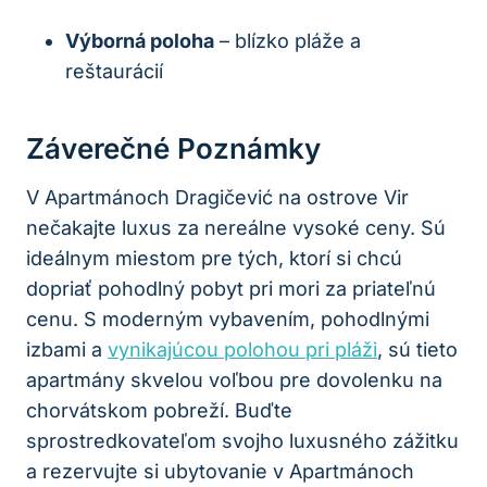
Výborná poloha
– blízko pláže a
reštaurácií
Záverečné Poznámky
V Apartmánoch Dragičević na ostrove Vir
nečakajte luxus za nereálne vysoké ceny. Sú
ideálnym miestom pre tých, ktorí si chcú
dopriať pohodlný pobyt pri mori za priateľnú
cenu. S moderným vybavením, pohodlnými
izbami a
vynikajúcou polohou pri pláži
, sú tieto
apartmány skvelou voľbou pre dovolenku na
chorvátskom pobreží. Buďte
sprostredkovateľom svojho luxusného zážitku
a rezervujte si ubytovanie v Apartmánoch