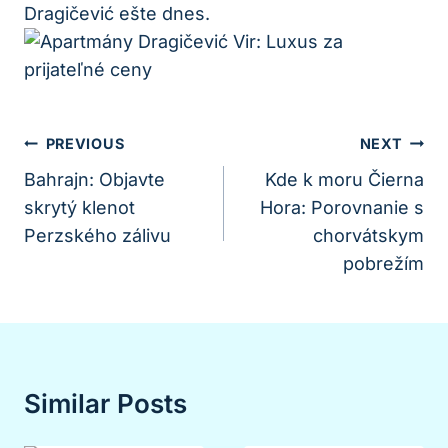
Dragičević ešte dnes.
Navigácia
PREVIOUS
NEXT
V
Bahrajn: Objavte
Kde k moru Čierna
skrytý klenot
Hora: Porovnanie s
Článku
Perzského zálivu
chorvátskym
pobrežím
Similar Posts