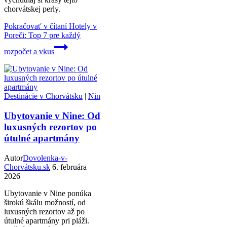
chorvátskej perly.
Pokračovať v čítaní
Hotely v
Poreči: Top 7 pre každý
rozpočet a vkus
Destinácie v Chorvátsku
|
Nin
Ubytovanie v Nine: Od
luxusných rezortov po
útulné apartmány
Autor
Dovolenka-v-
Chorvátsku.sk
6. februára
2026
Ubytovanie v Nine ponúka
širokú škálu možností, od
luxusných rezortov až po
útulné apartmány pri pláži.