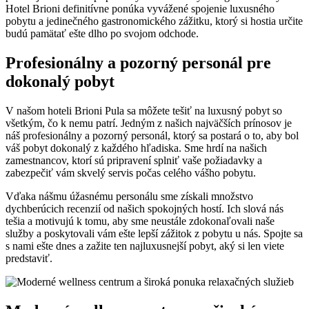
Hotel Brioni definitívne ponúka vyvážené spojenie luxusného
pobytu a jedinečného gastronomického zážitku, ktorý si hostia určite
budú pamätať ešte dlho po svojom odchode.
Profesionálny a pozorný personál pre
dokonalý pobyt
V našom hoteli Brioni Pula sa môžete tešiť na luxusný pobyt so
všetkým, čo k nemu patrí. Jedným z našich najväčších prínosov je
náš profesionálny a pozorný personál, ktorý sa postará o to, aby bol
váš pobyt dokonalý z každého hľadiska. Sme hrdí na našich
zamestnancov, ktorí sú pripravení splniť vaše požiadavky a
zabezpečiť vám skvelý servis počas celého vášho pobytu.
Vďaka nášmu úžasnému personálu sme získali množstvo
dychberúcich recenzií od našich spokojných hostí. Ich slová nás
tešia a motivujú k tomu, aby sme neustále zdokonaľovali naše
služby a poskytovali vám ešte lepší zážitok z pobytu u nás. Spojte sa
s nami ešte dnes a zažite ten najluxusnejší pobyt, aký si len viete
predstaviť.