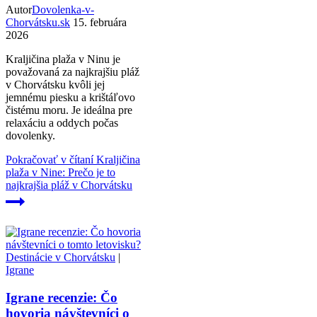
Autor
Dovolenka-v-
Chorvátsku.sk
15. februára
2026
Kraljičina plaža v Ninu je
považovaná za najkrajšiu pláž
v Chorvátsku kvôli jej
jemnému piesku a krištáľovo
čistému moru. Je ideálna pre
relaxáciu a oddych počas
dovolenky.
Pokračovať v čítaní
Kraljičina
plaža v Nine: Prečo je to
najkrajšia pláž v Chorvátsku
Destinácie v Chorvátsku
|
Igrane
Igrane recenzie: Čo
hovoria návštevníci o