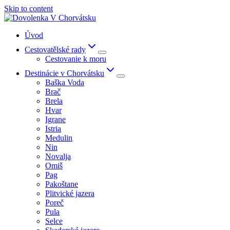
Skip to content
Úvod
Cestovatělské rady
Cestovanie k moru
Destinácie v Chorvátsku
Baška Voda
Brač
Brela
Hvar
Igrane
Istria
Medulin
Nin
Novalja
Omiš
Pag
Pakoštane
Plitvické jazera
Poreč
Pula
Selce