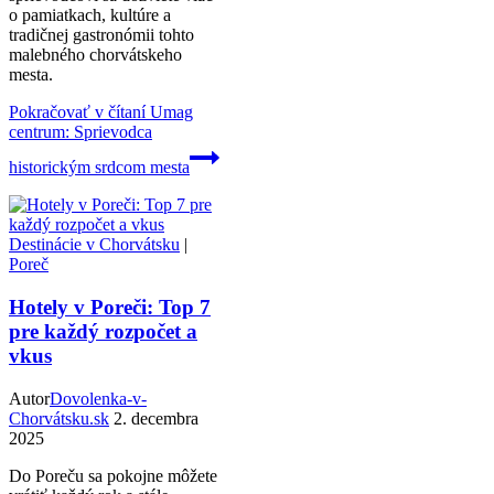
o pamiatkach, kultúre a
tradičnej gastronómii tohto
malebného chorvátskeho
mesta.
Pokračovať v čítaní
Umag
centrum: Sprievodca
historickým srdcom mesta
Destinácie v Chorvátsku
|
Poreč
Hotely v Poreči: Top 7
pre každý rozpočet a
vkus
Autor
Dovolenka-v-
Chorvátsku.sk
2. decembra
2025
Do Poreču sa pokojne môžete