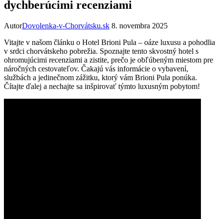
dychberúcimi recenziami
Autor
Dovolenka-v-Chorvátsku.sk
8. novembra 2025
Vitajte v našom článku o Hotel Brioni Pula – oáze luxusu a pohodlia
v srdci chorvátskeho pobrežia. Spoznajte tento skvostný hotel s
ohromujúcimi recenziami a zistite, prečo je obľúbeným miestom pre
náročných cestovateľov. Čakajú vás informácie o vybavení,
službách a jedinečnom zážitku, ktorý vám Brioni Pula ponúka.
Čítajte ďalej a nechajte sa inšpirovať týmto luxusným pobytom!