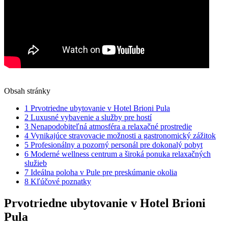
Obsah stránky
1
Prvotriedne ubytovanie v Hotel Brioni Pula
2
Luxusné vybavenie a služby pre hostí
3
Nenapodobiteľná atmosféra a relaxačné prostredie
4
Vynikajúce stravovacie možnosti a gastronomický zážitok
5
Profesionálny a pozorný personál pre dokonalý pobyt
6
Moderné wellness centrum a široká ponuka relaxačných
služieb
7
Ideálna poloha v Pule pre preskúmanie okolia
8
Kľúčové poznatky
Prvotriedne ubytovanie v Hotel Brioni
Pula