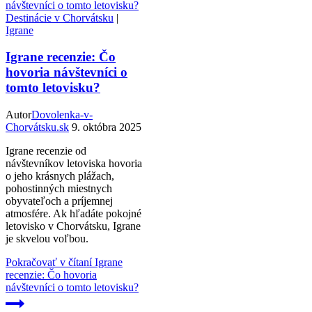
Destinácie v Chorvátsku
|
Igrane
Igrane recenzie: Čo
hovoria návštevníci o
tomto letovisku?
Autor
Dovolenka-v-
Chorvátsku.sk
9. októbra 2025
Igrane recenzie od
návštevníkov letoviska hovoria
o jeho krásnych plážach,
pohostinných miestnych
obyvateľoch a príjemnej
atmosfére. Ak hľadáte pokojné
letovisko v Chorvátsku, Igrane
je skvelou voľbou.
Pokračovať v čítaní
Igrane
recenzie: Čo hovoria
návštevníci o tomto letovisku?