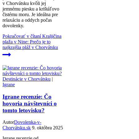
v Chorvátsku kvôli jej
jemnému piesku a krištáľovo
čistému moru. Je ideálna pre
relaxáciu a oddych počas
dovolenky.
Pokračovať v čítaní
Kraljičina
plaža v Nine: Prečo je to
najkrajšia pláž v Chorvátsku
Destinácie v Chorvátsku
|
Igrane
Igrane recenzie: Čo
hovoria návštevníci o
tomto letovisku?
Autor
Dovolenka-v-
Chorvátsku.sk
9. októbra 2025
Igrane recenzie od