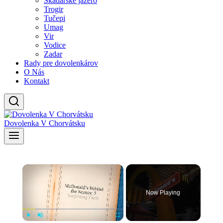
Skadarské jazero
Trogir
Tučepi
Umag
Vir
Vodice
Zadar
Rady pre dovolenkárov
O Nás
Kontakt
Dovolenka V Chorvátsku
×
Now Playing