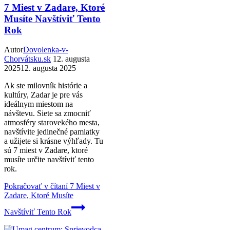
7 Miest v Zadare, Ktoré
Musíte Navštíviť Tento
Rok
Autor
Dovolenka-v-
Chorvátsku.sk
12. augusta
2025
12. augusta 2025
Ak ste milovník histórie a
kultúry, Zadar je pre vás
ideálnym miestom na
návštevu. Siete sa zmocniť
atmosféry starovekého mesta,
navštívite jedinečné pamiatky
a užijete si krásne výhľady. Tu
sú 7 miest v Zadare, ktoré
musíte určite navštíviť tento
rok.
Pokračovať v čítaní
7 Miest v
Zadare, Ktoré Musíte
Navštíviť Tento Rok