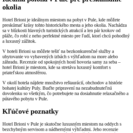
okolia
Hotel Brioni je ideálnym miestom na pobyt v Pule, kde môžete
preskúmať krásy tohto historického mesta a jeho okolia. Nachádza
sa v blízkosti hlavných turistických atrakcií a len pár krokov od
pláže, čo robí z neho perfektné miesto pre ľudí, ktorí chcú pohodlný
a luxusný zážitok.
V hoteli Brioni sa môžete tešiť na bezkonkurenčné služby a
ubytovanie vo vybavených izbách s výhľadom na more alebo
záhradu. Recenzie od spokojných hostí hovoria samy za seba –
hotel Brioni je miestom, kde sa stretáva luxusný komfort s
priateľskou atmosférou.
V okolí hotela nájdete množstvo reštaurácií, obchodov a histórie
bohatej kultúry Puly. Buďte pripravení na nezabudnuteľnú
dovolenku so všetkým, čo potrebujete na dosiahnutie relaxačného a
pútavého pobytu v Pule.
Kľúčové poznatky
Hotel Brioni v Pule je skutočne luxusným miestom na oddych s
bezchybným servisom a nádhernými výhľadmi. Jeho recenzie