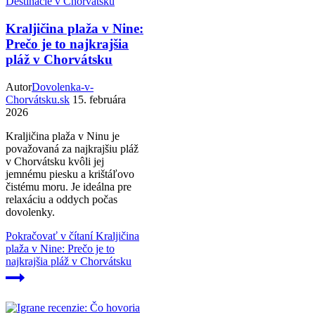
Destinácie v Chorvátsku
Kraljičina plaža v Nine:
Prečo je to najkrajšia
pláž v Chorvátsku
Autor
Dovolenka-v-
Chorvátsku.sk
15. februára
2026
Kraljičina plaža v Ninu je
považovaná za najkrajšiu pláž
v Chorvátsku kvôli jej
jemnému piesku a krištáľovo
čistému moru. Je ideálna pre
relaxáciu a oddych počas
dovolenky.
Pokračovať v čítaní
Kraljičina
plaža v Nine: Prečo je to
najkrajšia pláž v Chorvátsku