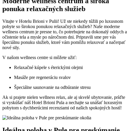
Moderné wellness centrum a široká
ponuka relaxačných služieb
Vitajte v Hotelu Brioni v Pulii! Už ste niekedy túžili po luxusnom
pobyte so širokou ponukou relaxačných služieb? Naše moderne
wellness centrum je presne to, čo potrebujete na dokonalý oddych a
očistenie tela a mysle po náročnom dni. Pripravili sme pre vás
špeciálnu ponuku služieb, ktoré vám pomôžu relaxovať a načerpať
nové sily.
V našom wellness centre si môžete užiť:
Relaxačné kúpele s éterickými olejmi
Masáže pre regeneráciu svalov
Špeciálne saunovanie na odbúranie stresu
Ak si prajete nielen wellness relax, ale aj skvelé ubytovanie, príďte
si vyskúšať náš Hotel Brioni Pula a nechajte sa unášať luxusným
pobytom s dychberúcimi recenziami od našich spokojných hostí!
Ideálna poloha v Pule pre preskúmanie