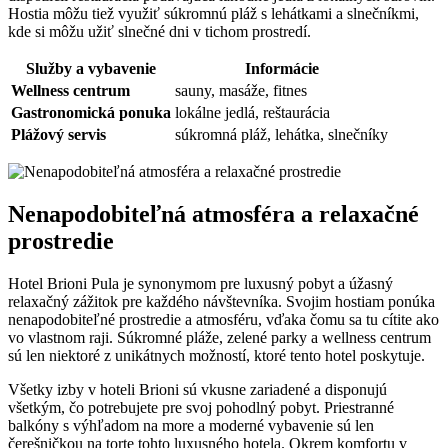
Hostia môžu tiež využiť súkromnú pláž s lehátkami a slnečníkmi,
kde si môžu užiť slnečné dni v tichom prostredí.
Služby a vybavenie
Informácie
Wellness centrum
sauny, masáže, fitnes
Gastronomická ponuka
lokálne jedlá, reštaurácia
Plážový servis
súkromná pláž, lehátka, slnečníky
Nenapodobiteľná atmosféra a relaxačné
prostredie
Hotel Brioni Pula je synonymom pre luxusný pobyt a úžasný
relaxačný zážitok pre každého návštevníka. Svojim hostiam ponúka
nenapodobiteľné prostredie a atmosféru, vďaka čomu sa tu cítite ako
vo vlastnom raji. Súkromné pláže, zelené parky a wellness centrum
sú len niektoré z unikátnych možností, ktoré tento hotel poskytuje.
Všetky izby v hoteli Brioni sú vkusne zariadené a disponujú
všetkým, čo potrebujete pre svoj pohodlný pobyt. Priestranné
balkóny s výhľadom na more a moderné vybavenie sú len
čerešničkou na torte tohto luxusného hotela. Okrem komfortu v