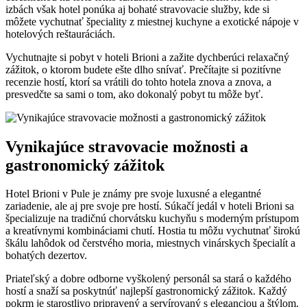
izbách však hotel ponúka aj bohaté stravovacie služby, kde si
môžete vychutnať špeciality z miestnej kuchyne a exotické nápoje v
hotelových reštauráciách.
Vychutnajte si pobyt v hoteli Brioni a zažite dychberúci relaxačný
zážitok, o ktorom budete ešte dlho snívať. Prečítajte si pozitívne
recenzie hostí, ktorí sa vrátili do tohto hotela znova a znova, a
presvedčte sa sami o tom, ako dokonalý pobyt tu môže byť.
Vynikajúce stravovacie možnosti a
gastronomický zážitok
Hotel Brioni v Pule je známy pre svoje luxusné a elegantné
zariadenie, ale aj pre svoje pre hostí. Súkačí jedál v hoteli Brioni sa
špecializuje na tradičnú chorvátsku kuchyňu s moderným prístupom
a kreatívnymi kombináciami chutí. Hostia tu môžu vychutnať širokú
škálu lahôdok od čerstvého moria, miestnych vinárskych špecialít a
bohatých dezertov.
Priateľský a dobre odborne vyškolený personál sa stará o každého
hostí a snaží sa poskytnúť najlepší gastronomický zážitok. Každý
pokrm je starostlivo pripravený a servírovaný s eleganciou a štýlom.