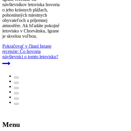
návštevníkov letoviska hovoria
o jeho krásnych plážach,
pohostinných miestnych
obyvateľoch a príjemnej
atmosfére. Ak hľadáte pokojné
letovisko v Chorvátsku, Igrane
je skvelou voľbou.
Pokračovať v čítaní
Igrane
recenzie: Čo hovoria
návštevníci o tomto letovisku?
Menu