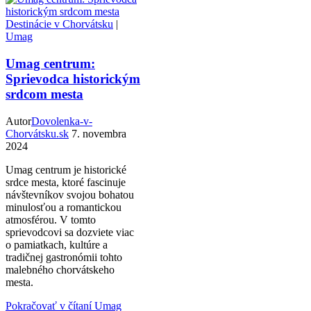
Destinácie v Chorvátsku
|
Umag
Umag centrum:
Sprievodca historickým
srdcom mesta
Autor
Dovolenka-v-
Chorvátsku.sk
7. novembra
2024
Umag centrum je historické
srdce mesta, ktoré fascinuje
návštevníkov svojou bohatou
minulosťou a romantickou
atmosférou. V tomto
sprievodcovi sa dozviete viac
o pamiatkach, kultúre a
tradičnej gastronómii tohto
malebného chorvátskeho
mesta.
Pokračovať v čítaní
Umag