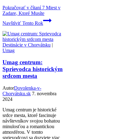
Pokračovať v čítaní
7 Miest v
Zadare, Ktoré Musíte
Navštíviť Tento Rok
Destinácie v Chorvátsku
|
Umag
Umag centrum:
Sprievodca historickým
srdcom mesta
Autor
Dovolenka-v-
Chorvátsku.sk
7. novembra
2024
Umag centrum je historické
srdce mesta, ktoré fascinuje
návštevníkov svojou bohatou
minulosťou a romantickou
atmosférou. V tomto
sprievodcovi sa dozviete viac