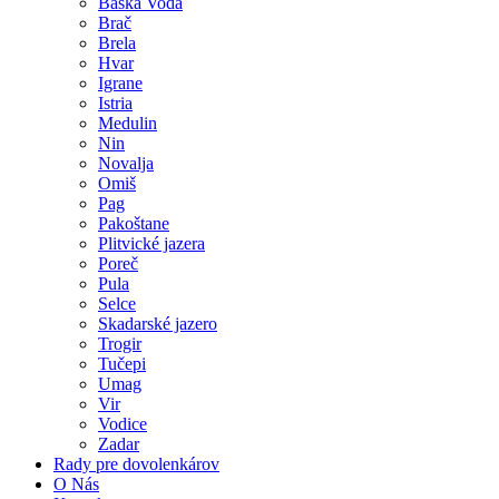
Baška Voda
Brač
Brela
Hvar
Igrane
Istria
Medulin
Nin
Novalja
Omiš
Pag
Pakoštane
Plitvické jazera
Poreč
Pula
Selce
Skadarské jazero
Trogir
Tučepi
Umag
Vir
Vodice
Zadar
Rady pre dovolenkárov
O Nás