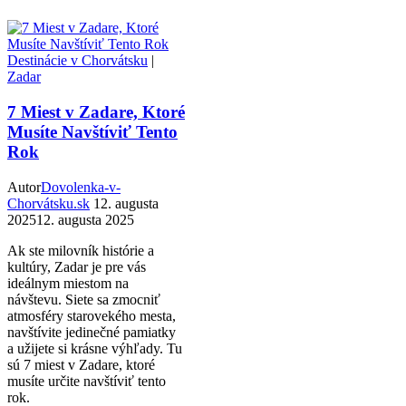
Destinácie v Chorvátsku
|
Zadar
7 Miest v Zadare, Ktoré
Musíte Navštíviť Tento
Rok
Autor
Dovolenka-v-
Chorvátsku.sk
12. augusta
2025
12. augusta 2025
Ak ste milovník histórie a
kultúry, Zadar je pre vás
ideálnym miestom na
návštevu. Siete sa zmocniť
atmosféry starovekého mesta,
navštívite jedinečné pamiatky
a užijete si krásne výhľady. Tu
sú 7 miest v Zadare, ktoré
musíte určite navštíviť tento
rok.