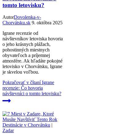
tomto letovisku?
Autor
Dovolenka-v-
Chorvátsku.sk
9. októbra 2025
Igrane recenzie od
návštevníkov letoviska hovoria
o jeho krásnych plážach,
pohostinných miestnych
obyvateľoch a príjemnej
atmosfére. Ak hľadáte pokojné
letovisko v Chorvátsku, Igrane
je skvelou voľbou.
Pokračovať v čítaní
Igrane
recenzie: Čo hovoria
návštevníci o tomto letovisku?
Destinácie v Chorvátsku
|
Zadar