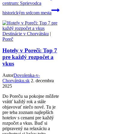
centrum: Sprievodca
historickým srdcom mesta
Destinácie v Chorvátsku
|
Poreč
Hotely v Poreči: Top 7
pre každý rozpočet a
vkus
Autor
Dovolenka-v-
Chorvátsku.sk
2. decembra
2025
Do Poreču sa pokojne môžete
vrátiť každý rok a stále
objavovať niečo nové. Tu je
pre teba zoznam najlepších
hotelov s cenami pre každý
rozpočet a vkus. Buď si
pripravený na relaxáciu a
vychutnaj si krásy tejto