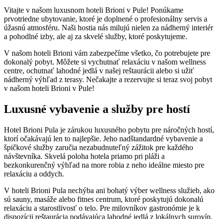
Vitajte v našom luxusnom hoteli Brioni v Pule! Ponúkame
prvotriedne ubytovanie, ktoré je doplnené o profesionálny servis a
úžasnú atmosféru. Naši hostia nás milujú nielen za nádherný interiér
a pohodlné izby, ale aj za skvelé služby, ktoré poskytujeme.
V našom hoteli Brioni vám zabezpečíme všetko, čo potrebujete pre
dokonalý pobyt. Môžete si vychutnať relaxáciu v našom wellness
centre, ochutnať lahodné jedlá v našej reštaurácii alebo si užiť
nádherný výhľad z terasy. Nečakajte a rezervujte si teraz svoj pobyt
v našom hoteli Brioni v Pule!
Luxusné vybavenie a služby pre hostí
Hotel Brioni Pula je zárukou luxusného pobytu pre náročných hostí,
ktorí očakávajú len to najlepšie. Jeho nadštandardné vybavenie a
špičkové služby zaručia nezabudnuteľný zážitok pre každého
návštevníka. Skvelá poloha hotela priamo pri pláži a
bezkonkurenčný výhľad na more robia z neho ideálne miesto pre
relaxáciu a oddych.
V hoteli Brioni Pula nechýba ani bohatý výber wellness služieb, ako
sú sauny, masáže alebo fitnes centrum, ktoré poskytujú dokonalú
relaxáciu a starostlivosť o telo. Pre milovníkov gastronómie je k
dispozícii reštaurácia podávajúca lahodné jedlá z lokálnych surovín.