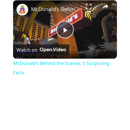
×
Play
Unmute
Fullscreen
McDonald’s Behind the Scenes: 5 Surprising Facts
Play
Watch on
Video
McDonald’s Behind the Scenes: 5 Surprising
Facts