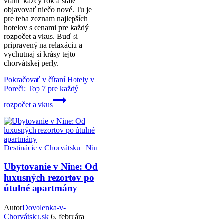
vrátiť každý rok a stále
objavovať niečo nové. Tu je
pre teba zoznam najlepších
hotelov s cenami pre každý
rozpočet a vkus. Buď si
pripravený na relaxáciu a
vychutnaj si krásy tejto
chorvátskej perly.
Pokračovať v čítaní
Hotely v
Poreči: Top 7 pre každý
rozpočet a vkus
Destinácie v Chorvátsku
|
Nin
Ubytovanie v Nine: Od
luxusných rezortov po
útulné apartmány
Autor
Dovolenka-v-
Chorvátsku.sk
6. februára