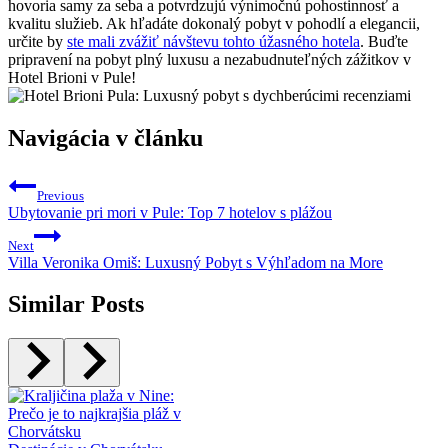
hovoria samy za seba a potvrdzujú výnimočnú pohostinnosť a
kvalitu služieb. Ak hľadáte dokonalý pobyt v pohodlí a elegancii,
určite by
ste mali zvážiť návštevu tohto úžasného hotela
. Buďte
pripravení na pobyt plný luxusu a nezabudnuteľných zážitkov v
Hotel Brioni v Pule!
Navigácia v článku
Previous
Ubytovanie pri mori v Pule: Top 7 hotelov s plážou
Next
Villa Veronika Omiš: Luxusný Pobyt s Výhľadom na More
Similar Posts