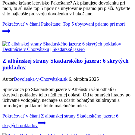
Poznáte krásne letovisko Pakoštane? Ak plánujete dovolenku pri
mori, tu sú naše top 5 tipov na ubytovanie priamo pri pláži. Vyberte
si to najlepšie pre svoju dovolenku v Pakoštane.
Pokračovať v čítaní
Pakoštane: Top 5 ubytovaní priamo pri mori
Destinácie v Chorvátsku
|
Skadarské jazero
Z albánskej strany Skadarského jazera: 6 skrytých
pokladov
Autor
Dovolenka-v-Chorvátsku.sk
6. októbra 2025
Sprievodca po Skadarskom jazere v Albánsku vám odhalí 6
skrytých pokladov tejto nádhernej oblasti. Od tajomných hradov po
úchvatné vodopády, nechajte sa očariť bohatými kultúrnymi a
prírodnými pokladmi tohto malebného miesta.
Pokračovať v čítaní
Z albánskej strany Skadarského jazera: 6
skrytých pokladov