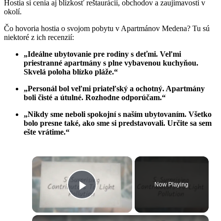
Hostia si cenia aj blízkosť reštaurácií, obchodov a zaujímavostí v
okolí.
Čo hovoria hostia o svojom pobytu v Apartmánov Medena? Tu sú
niektoré z ich recenzií:
„Ideálne ubytovanie pre rodiny s deťmi. Veľmi
priestranné apartmány s plne vybavenou kuchyňou.
Skvelá poloha blízko pláže.“
„Personál bol veľmi priateľský a ochotný. Apartmány
boli čisté a útulné. Rozhodne odporúčam.“
„Nikdy sme neboli spokojní s naším ubytovaním. Všetko
bolo presne také, ako sme si predstavovali. Určite sa sem
ešte vrátime.“
×
Now Playing
Play Video
×