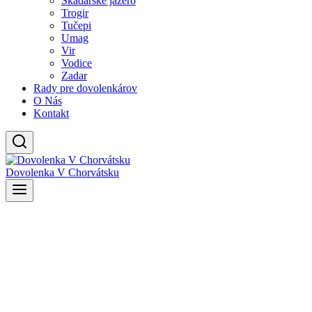
Skadarské jazero
Trogir
Tučepi
Umag
Vir
Vodice
Zadar
Rady pre dovolenkárov
O Nás
Kontakt
Dovolenka V Chorvátsku