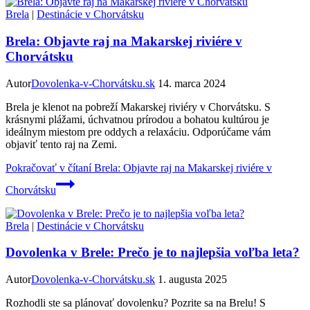
Brela
|
Destinácie v Chorvátsku
Brela: Objavte raj na Makarskej riviére v
Chorvátsku
Autor
Dovolenka-v-Chorvátsku.sk
14. marca 2024
Brela je klenot na pobreží Makarskej riviéry v Chorvátsku. S
krásnymi plážami, úchvatnou prírodou a bohatou kultúrou je
ideálnym miestom pre oddych a relaxáciu. Odporúčame vám
objaviť tento raj na Zemi.
Pokračovať v čítaní
Brela: Objavte raj na Makarskej riviére v
Chorvátsku
Brela
|
Destinácie v Chorvátsku
Dovolenka v Brele: Prečo je to najlepšia voľba leta?
Autor
Dovolenka-v-Chorvátsku.sk
1. augusta 2025
Rozhodli ste sa plánovať dovolenku? Pozrite sa na Brelu! S