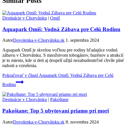
Similar Posts
Destinácie v Chorvátsku
|
Omiš
Aquapark Omiš: Vodná Zábava pre Celú Rodinu
Autor
Dovolenka-v-Chorvátsku.sk
1. septembra 2024
Aquapark Omiš je skvelou voľbou pre rodiny hľadajúce vodnú
zábavu v Chorvátsku. S množstvom tobogánov, bazénov a atrakcií
je to miesto, kde si deti aj dospelí užijú nezabudnuteľné chvíle plné
radosti a vzrušenia.
Pokračovať v čítaní
Aquapark Omiš: Vodná Zábava pre Celú
Rodinu
Destinácie v Chorvátsku
|
Pakoštane
Pakoštane: Top 5 ubytovaní priamo pri mori
Autor
Dovolenka-v-Chorvátsku.sk
8. novembra 2024