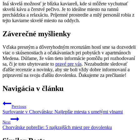
Iná skvelá možnosť je blízka kaviareň, kde si môžete vychutnať
skvelú kávu a čerstvé pečivo. Je to ideálne miesto na rannú
prechádzku a relaxáciu. Príjemné prostredie a milý personál robia z
tejto kaviarne skvelé miesto na oddych.
Záverečné myšlienky
Vďaka presným a dôveryhodným recenziám hostí sme sa dozvedeli
viac o skúsenostiach a očakávaniach pri pobytách v apartmánoch
Medena. Dúfame, že vám tieto informácie pomôžu pri rozhodovaní
sa, či je toto ubytovanie to
pravé pre vás
. Nezabudnite sledovať
ďalšie recenzie a novinky, aby ste boli vždy dobre informovaní a
pripravení na svoju ďalšiu dovolenku. Ďakujeme za prečítanie!
Navigácia v článku
Previous
Surfovanie v Chorvátsku: Najlepšie miesta s umelými vlnami
Next
Chorvátske pobrežie: 5 najkrajších miest pre dovolenku