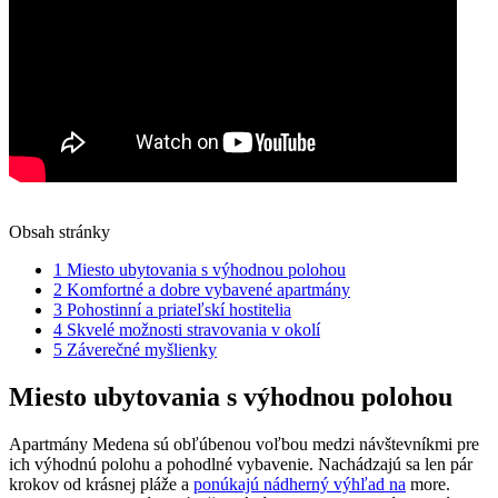
Obsah stránky
1
Miesto ubytovania s výhodnou polohou
2
Komfortné a dobre vybavené apartmány
3
Pohostinní a priateľskí hostitelia
4
Skvelé možnosti stravovania v okolí
5
Záverečné myšlienky
Miesto ubytovania s výhodnou polohou
Apartmány Medena sú obľúbenou voľbou medzi návštevníkmi pre
ich výhodnú polohu a pohodlné vybavenie. Nachádzajú sa len pár
krokov od krásnej pláže a
ponúkajú nádherný výhľad na
more.