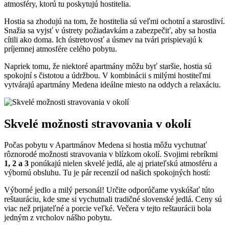
atmosféry, ktorú tu poskytujú hostitelia.
Hostia sa zhodujú na tom, že hostitelia sú veľmi ochotní a starostliví.
Snažia sa vyjsť v ústrety požiadavkám a zabezpečiť, aby sa hostia
cítili ako doma. Ich ústretovosť a úsmev na tvári prispievajú k
príjemnej atmosfére celého pobytu.
Napriek tomu, že niektoré apartmány môžu byť staršie, hostia sú
spokojní s čistotou a údržbou. V kombinácii s milými hostiteľmi
vytvárajú apartmány Medena ideálne miesto na oddych a relaxáciu.
Skvelé možnosti stravovania v okolí
Počas pobytu v Apartmánov Medena si hostia môžu vychutnať
rôznorodé možnosti stravovania v blízkom okolí. Svojimi rebríkmi
1, 2 a 3
ponúkajú nielen skvelé jedlá, ale aj priateľskú atmosféru a
výbornú obsluhu. Tu je pár recenzií od našich spokojných hostí:
Výborné jedlo a milý personál! Určite odporúčame vyskúšať túto
reštauráciu, kde sme si vychutnali tradičné slovenské jedlá. Ceny sú
viac než prijateľné a porcie veľké. Večera v tejto reštaurácii bola
jedným z vrcholov nášho pobytu.