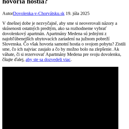
hovoria hostia?
Autor
Dovolenka-v-Chorvátsku.sk
19. júla 2025
V dnešnej dobe je nezvyčajné, aby sme si neoverovali názory a
skúsenosti ostatných predtým, ako sa rozhodneme vybrať
dovolenkový apartmán. Apartmány Medena sú jednými z
najobľúbenejších ubytovacích zariadení na južnom pobreží
Slovenska. Čo však hovoria samotní hostia o svojom pobytu? Zistili
sme, čo ich najviac zaujalo a čo by možno bolo na zlepšenie. Ak
váhate, či si rezervovať Apartmány Medena pre svoju dovolenku,
čítajte ďalej,
aby ste sa dozvedeli viac
.