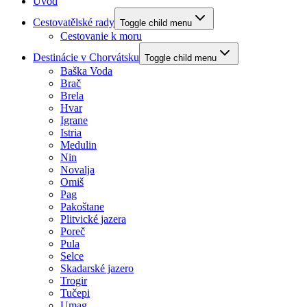
Úvod
Cestovatělské rady
Toggle child menu
Cestovanie k moru
Destinácie v Chorvátsku
Toggle child menu
Baška Voda
Brač
Brela
Hvar
Igrane
Istria
Medulin
Nin
Novalja
Omiš
Pag
Pakoštane
Plitvické jazera
Poreč
Pula
Selce
Skadarské jazero
Trogir
Tučepi
Umag