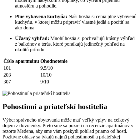
moderným nábytkom a doplnky, čo vytvára príjemnú
atmosféru a pohodlie.
Plne vybavená kuchyňa:
Naši hostia si cenia plne vybavenú
kuchyňu, v ktorej môžu pripraviť vlastné jedlá a pocítiť sa
ako doma.
Úžasný výhľad:
Mnohí hostia si pochvaľujú krásny výhľad
z balkónov a terás, ktoré ponúkajú jedinečný pohľad na
okolitú prírodu.
Číslo apartmánu
Ohodnotenie
101
9,5/10
203
10/10
307
9/10
Pohostinní a priateľskí hostitelia
Výber správneho ubytovania môže mať veľký vplyv na celkový
dojem z dovolenky. Preto sme sa pozreli na recenzie apartmánov v
rezorte Medena, aby sme vám poskytli pohľad priamo od hostí.
Pozitívne ohlasy sa týkajú najmä pohostinnosti a priateľskej