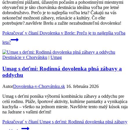
úchvatnými plážami, úžasným počasím a pohostinnými miestnymi
obyvateľmi je táto chorvátska destinácia ideálna voľba pre letné
dobrodružstvo. Prečo je to najlepšia voľba leta? Čakajú na vás
nekonečné možnosti zábavy, relaxácie a kultúry. Čo ešte
potrebujete?.navštívte Brelu a zažite nezabudnuteľnú dovolenku!
Pokračovať v čítaní
Dovolenka v Brele: Prečo je to najlepšia voľba
leta?
Destinácie v Chorvátsku
|
Umag
Umag s deťmi: Rodinná dovolenka plná zábavy a
oddychu
Autor
Dovolenka-v-Chorvátsku.sk
16. februára 2026
Umag s deťmi ponúka výbornú kombináciu zábavy a oddychu pre
celú rodinu. Pláže, športové aktivity, kultúrne pamiatky a vynikajúca
kuchyňa – všetko na jednom mieste. Navštívte tento malý kúsok raja
na Jadrane s vašimi deťmi!
Pokračovať v čítaní
Umag s deťmi: Rodinná dovolenka plná zábavy