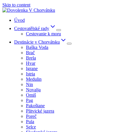
Skip to content
Úvod
Cestovatělské rady
Cestovanie k moru
Destinácie v Chorvátsku
Baška Voda
Brač
Brela
Hvar
Igrane
Istria
Medulin
Nin
Novalja
Omiš
Pag
Pakoštane
Plitvické jazera
Poreč
Pula
Selce