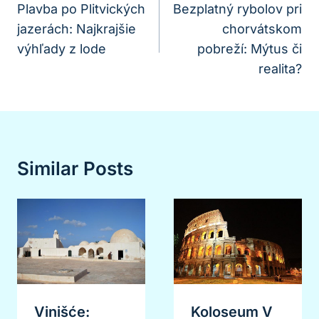
V
Plavba po Plitvických
Bezplatný rybolov pri
jazerách: Najkrajšie
chorvátskom
Článku
výhľady z lode
pobreží: Mýtus či
realita?
Similar Posts
Vinišće:
Koloseum V