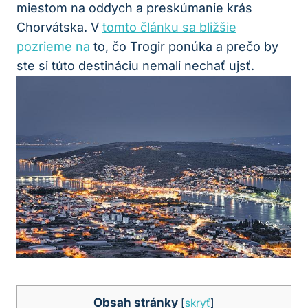
miestom na oddych a preskúmanie krás
Chorvátska. V
tomto článku sa bližšie
pozrieme na
to, čo Trogir ponúka a prečo by
ste si túto destináciu nemali nechať ujsť.
Obsah stránky
[
skryť
]