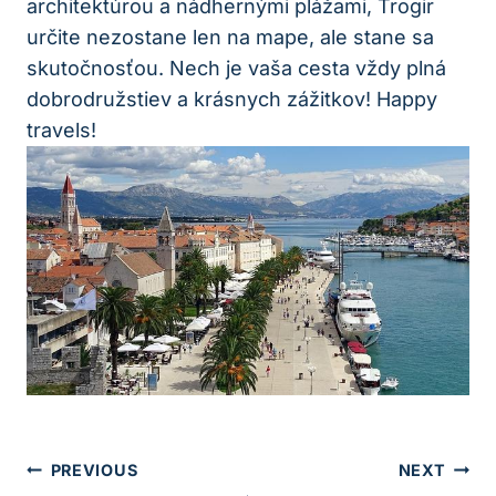
architektúrou a nádhernými plážami, Trogir
určite nezostane len na mape, ale stane sa
skutočnosťou. Nech je vaša cesta vždy plná
dobrodružstiev a krásnych zážitkov! Happy
travels!
Navigácia
PREVIOUS
NEXT