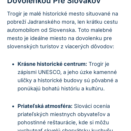
Dovolenkou Pre Slovákov
Trogir je malé historické mesto situované na
pobreží Jadranského mora, len krátku cestu
automobilom od Slovenska. Toto malebné
mesto je ideálne miesto na dovolenku pre
slovenských turistov z viacerých dôvodov:
Krásne historické centrum:
Trogir je
zápismi UNESCO, a jeho úzke kamenné
uličky a historické budovy sú pôvabné a
ponúkajú bohatú históriu a kultúru.
Priateľská atmosféra:
Slováci ocenia
priateľských miestnych obyvateľov a
pohostinné reštaurácie, kde si môžu
vychutnať skvelú chorvátsku kuchyňu.