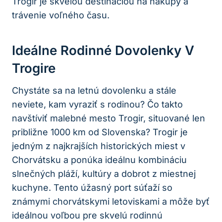
Trogir je skvelou destináciou na nákupy a
trávenie voľného času.
Ideálne Rodinné Dovolenky V
Trogire
Chystáte sa na letnú dovolenku a stále
neviete, kam vyraziť s rodinou? Čo takto
navštíviť malebné mesto Trogir, situované len
približne 1000 km od Slovenska? Trogir je
jedným z najkrajších historických miest v
Chorvátsku a ponúka ideálnu kombináciu
slnečných pláží, kultúry a dobrot z miestnej
kuchyne. Tento úžasný port súťaží so
známymi chorvátskymi letoviskami a môže byť
ideálnou voľbou pre skvelú rodinnú