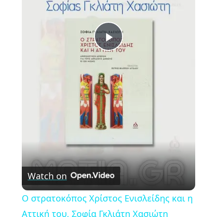
Play
Video
Watch on
Ο στρατοκόπος Χρίστος Ενισλείδης και η
Αττική του, Σοφία Γκλιάτη Χασιώτη