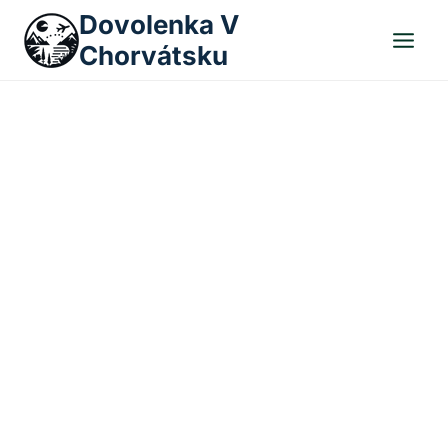
Skip
Dovolenka V
to
Chorvátsku
content