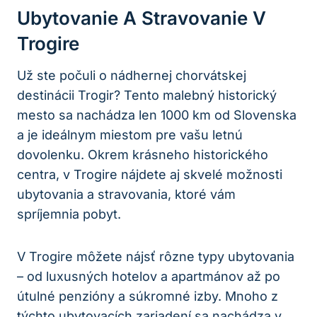
Ubytovanie A Stravovanie V
Trogire
Už ste počuli o nádhernej chorvátskej
destinácii Trogir? Tento malebný historický
mesto sa nachádza len 1000 km od Slovenska
a je ideálnym miestom pre vašu letnú
dovolenku. Okrem krásneho historického
centra, v Trogire nájdete aj skvelé možnosti
ubytovania a stravovania, ktoré vám
spríjemnia pobyt.
V Trogire môžete nájsť rôzne typy ubytovania
– od luxusných hotelov a apartmánov až po
útulné penzióny a súkromné izby. Mnoho z
týchto ubytovacích zariadení sa nachádza v