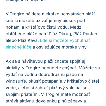
V Trogire nájdete niekoľko úchvatných pláží,
kde si môžete užívať jemný piesok pod
nohami a krištáľovo čistú vodu. Medzi
obľúbené pláže patrí Pláž Okrug, Pláž Pantan
alebo Pláž Kava,
kde si môžete vychutnať
slnečné lúče
a osviežujúce morské vlny.
Ak sa s návštevou pláží chcete spojiť aj
aktivity, v Trogire nebudete chýbať. Môžete sa
vydať na vodnú dobrodružnú jazdu na
windsurfe, okúsiť potápanie v krištáľovo čistej
vode, alebo si zahrať plážový volejbal so
svojimi priateľmi. V Trogire máte možnosť
stráviť aktívnu dovolenku plnú zábavy a