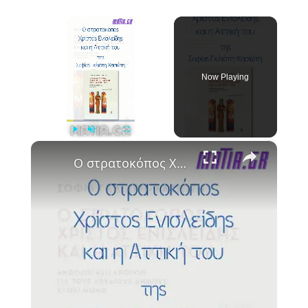
×
Now Playing
×
Play
Unmute
Fullscreen
Ο στρατοκόπος Χρίστος Ενισλείδης και η Αττική του, Σοφία Γκλιάτη Χασιώτη