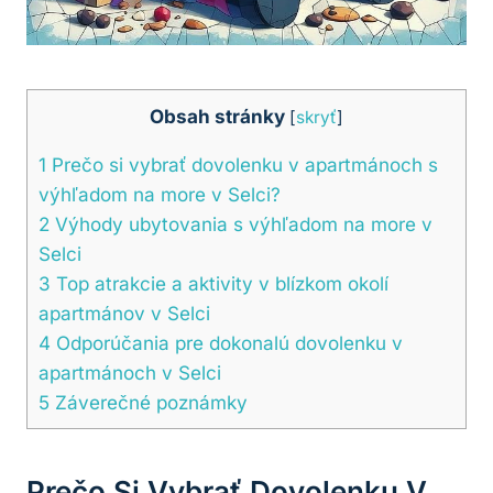
Obsah stránky
[
skryť
]
1
Prečo si vybrať dovolenku v apartmánoch s
výhľadom na more v Selci?
2
Výhody ubytovania s výhľadom na more v
Selci
3
Top atrakcie a aktivity v blízkom okolí
apartmánov v Selci
4
Odporúčania pre dokonalú dovolenku v
apartmánoch v Selci
5
Záverečné poznámky
Prečo Si Vybrať Dovolenku V