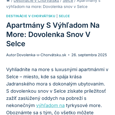
/
Destinácie v Chorvátsku
/
Selce
/
Apartmány s
výhľadom na more: Dovolenka snov v Selce
DESTINÁCIE V CHORVÁTSKU
|
SELCE
Apartmány S Výhľadom Na
More: Dovolenka Snov V
Selce
Autor
Dovolenka-v-Chorvátsku.sk
26. septembra 2025
Vyhliadnite na more s luxusnými apartmánmi v
Selce – miesto, kde sa spája krása
Jadranského mora s dokonalým ubytovaním.
S dovolenkou snov v Selce získate príležitosť
zažiť zaslúžený oddych na pobreží s
nekonečným
výhľadom na
tyrkysové more.
Oboznámte sa s tým, čo všetko môžete