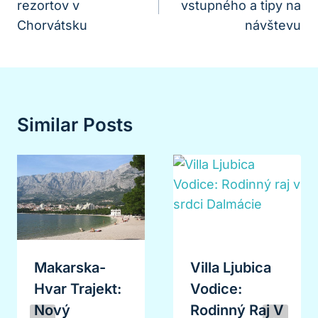
rezortov v
vstupného a tipy na
Článku
Chorvátsku
návštevu
Similar Posts
Makarska-
Villa Ljubica
Hvar Trajekt:
Vodice:
Nový
Rodinný Raj V