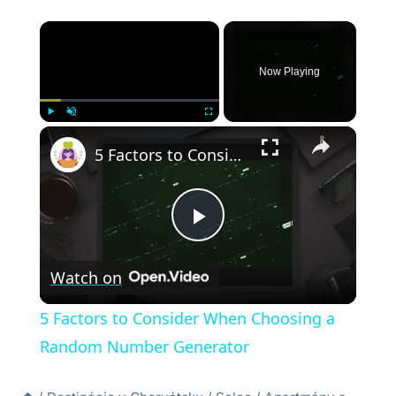
×
Now Playing
×
Play
Unmute
Fullscreen
5 Factors to Consider When Choosing a Random Number Generator
Play
Watch on
Video
5 Factors to Consider When Choosing a
Random Number Generator