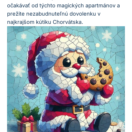
očakávať od týchto magických apartmánov a
prežite nezabudnuteľnú dovolenku v
najkrajšom kútiku Chorvátska.