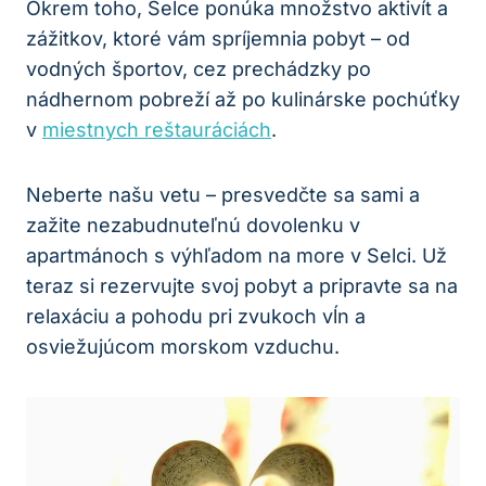
Okrem toho, Selce ponúka množstvo aktivít a
zážitkov, ktoré vám spríjemnia pobyt – od
vodných športov, cez prechádzky po
nádhernom pobreží až po kulinárske pochúťky
v
miestnych reštauráciách
.
Neberte našu vetu – presvedčte sa sami a
zažite nezabudnuteľnú dovolenku v
apartmánoch s výhľadom na more v Selci. Už
teraz si rezervujte svoj pobyt a pripravte sa na
relaxáciu a pohodu pri zvukoch vĺn a
osviežujúcom morskom vzduchu.