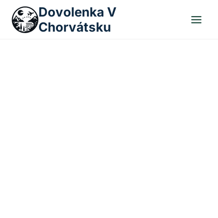
Skip
Dovolenka V
to
Chorvátsku
content