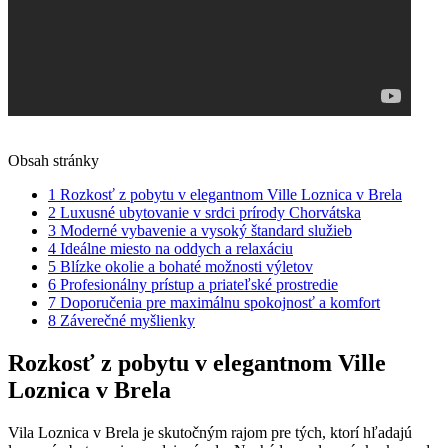
Obsah stránky
1
Rozkosť z pobytu v elegantnom Ville Loznica v Brela
2
Luxusné ubytovanie v srdci prírody Chorvátska
3
Moderné vybavenie a vysoký štandard služieb
4
Ideálne miesto na oddych a relaxáciu
5
Blízke okolie a bohaté možnosti výletov
6
Profesionálny prístup a priateľské prostredie
7
Doporučenia pre maximálnu spokojnosť a komfort
8
Záverečné myšlienky
Rozkosť z pobytu v elegantnom Ville
Loznica v Brela
Vila Loznica v Brela je skutočným rajom pre tých, ktorí hľadajú