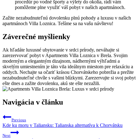
procedúr po vodné športy a výlety do okolia, rádi vám
pomôžeme plne využiť váš pobyt v našich apartmánoch.
Zažite nezabudnuteľnú dovolenku plnú pohody a luxusu v našich
apartmánoch Villa Loznica. Tešíme sa na vašu návštevu!
Záverečné myšlienky
Ak hľadáte luxusné ubytovanie v srdci prírody, neváhajte si
zarezervovať pobyt v Apartments Villa Loznica v Brela. Svojim
moderným a elegantným dizajnom, nádhernými výhľadmi a
skvelým umiestnením je táto vila ideálnym miestom pre relaxáciu a
oddych. Nechajte sa očariť krásou Chorvátskeho pobrežia a prežite
nezabudnuteľné chvíle s vašimi blízkymi. Zarezervujte si svoj pobyt
ešte dnes a zažite dovolenku, akú ste ešte nezažili.
Navigácia v článku
Previous
Kde ku moru v Taliansku: Talianska alternatíva k Chorvátsku
Next