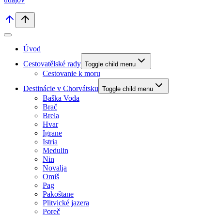
Úvod
Cestovatělské rady
Toggle child menu
Cestovanie k moru
Destinácie v Chorvátsku
Toggle child menu
Baška Voda
Brač
Brela
Hvar
Igrane
Istria
Medulin
Nin
Novalja
Omiš
Pag
Pakoštane
Plitvické jazera
Poreč