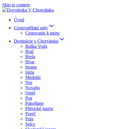
Skip to content
Úvod
Cestovatělské rady
Cestovanie k moru
Destinácie v Chorvátsku
Baška Voda
Brač
Brela
Hvar
Igrane
Istria
Medulin
Nin
Novalja
Omiš
Pag
Pakoštane
Plitvické jazera
Poreč
Pula
Selce