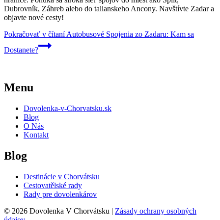
Dubrovník, Záhreb alebo do talianskeho Ancony. Navštívte Zadar a
objavte nové cesty!
Pokračovať v čítaní
Autobusové Spojenia zo Zadaru: Kam sa
Dostanete?
Menu
Dovolenka-v-Chorvatsku.sk
Blog
O Nás
Kontakt
Blog
Destinácie v Chorvátsku
Cestovatělské rady
Rady pre dovolenkárov
© 2026 Dovolenka V Chorvátsku |
Zásady ochrany osobných
údajov