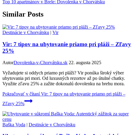
Top 10 apartmánov v Brele: Dovolenka v Chorvátsku
Similar Posts
Destinácie v Chorvátsku
|
Vir
Vir: 7 tipov na ubytovanie priamo pri pláži – Zľavy
25%
Autor
Dovolenka-v-Chorvátsku.sk
22. augusta 2025
Vyžadujete si oddych priamo pri pláži? Vir ponúka široký výber
ubytovania pri mori. Od luxusných rezortov až po útulné chatky.
Využite zľavu 25% a zažite dokonalú dovolenku na brehu mora.
Pokračovať v čítaní
Vir: 7 tipov na ubytovanie priamo pri pláži –
Zľavy 25%
Baška Voda
|
Destinácie v Chorvátsku