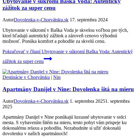
Ubytovanie v súkromí Baška Voda: Autentický
zážitok za super cenu
Autor
Dovolenka-v-Chorvátsku.sk
17. septembra 2024
Ubytovanie v súkromí v Baška Voda je skvelou voľbou pre tých,
ktorí hľadajú autentický zážitok a zároveň cenovo výhodnú
možnosť. Ponúka komfort a pohodlie za skvelú cenu.
Pokračovať v čítaní
Ubytovanie v súkromí Baška Voda: Autentický
zážitok za super cenu
Destinácie v Chorvátsku
|
Nin
Apartmány Danijel v Nine: Dovolenka šitá na mieru
Autor
Dovolenka-v-Chorvátsku.sk
1. septembra 2025
1. septembra
2025
Apartmány Danijel v Nine ponúkajú luxusné ubytovanie v srdci
mesta. S vybavením šitém na mieru, tento pobyt vám prispeje ku
dokonalému relaxu a pohodliu. Nezabudnite si užiť dokonalú
dovolenku v našich apartmánoch!