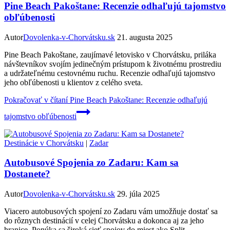
Pine Beach Pakoštane: Recenzie odhaľujú tajomstvo
obľúbenosti
Autor
Dovolenka-v-Chorvátsku.sk
21. augusta 2025
Pine Beach Pakoštane, zaujímavé letovisko v Chorvátsku, priláka
návštevníkov svojím jedinečným prístupom k životnému prostrediu
a udržateľnému cestovnému ruchu. Recenzie odhaľujú tajomstvo
jeho obľúbenosti u klientov z celého sveta.
Pokračovať v čítaní
Pine Beach Pakoštane: Recenzie odhaľujú
tajomstvo obľúbenosti
Destinácie v Chorvátsku
|
Zadar
Autobusové Spojenia zo Zadaru: Kam sa
Dostanete?
Autor
Dovolenka-v-Chorvátsku.sk
29. júla 2025
Viacero autobusových spojení zo Zadaru vám umožňuje dostať sa
do rôznych destinácií v celej Chorvátsku a dokonca aj za jeho
hranice. Ponúka sa široká sieť spojov do miest ako Split,