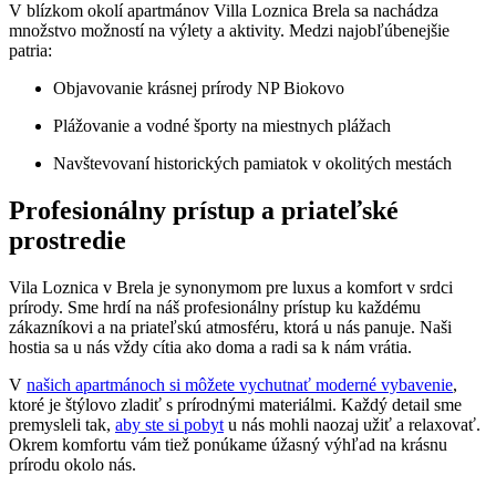
V blízkom okolí apartmánov Villa Loznica Brela sa nachádza
množstvo možností na výlety a aktivity. Medzi najobľúbenejšie
patria:
Objavovanie krásnej prírody NP Biokovo
Plážovanie a vodné športy na miestnych plážach
Navštevovaní historických pamiatok v okolitých mestách
Profesionálny prístup a priateľské
prostredie
Vila Loznica v Brela je synonymom pre luxus a komfort v srdci
prírody. Sme hrdí na náš profesionálny prístup ku každému
zákazníkovi a na priateľskú atmosféru, ktorá u nás panuje. Naši
hostia sa u nás vždy cítia ako doma a radi sa k nám vrátia.
V
našich apartmánoch si môžete vychutnať moderné vybavenie
,
ktoré je štýlovo zladiť s prírodnými materiálmi. Každý detail sme
premysleli tak,
aby ste si pobyt
u nás mohli naozaj užiť a relaxovať.
Okrem komfortu vám tiež ponúkame úžasný výhľad na krásnu
prírodu okolo nás.