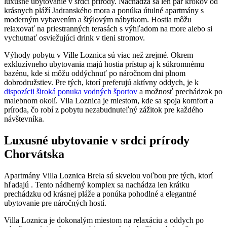
luxusné ubytovanie v srdci prírody. Nachádza sa len pár krokov od
krásnych pláží Jadranského mora a ponúka útulné apartmány s
moderným vybavením a štýlovým nábytkom. Hostia môžu
relaxovať na priestranných terasách s výhľadom na more alebo si
vychutnať osviežujúci drink v tieni stromov.
Výhody pobytu v Ville Loznica sú viac než zrejmé. Okrem
exkluzívneho ubytovania majú hostia prístup aj k súkromnému
bazénu, kde si môžu oddýchnuť po náročnom dni plnom
dobrodružstiev. Pre tých, ktorí preferujú aktívny oddych, je k
dispozícii široká ponuka vodných športov
a možnosť prechádzok po
malebnom okolí. Vila Loznica je miestom, kde sa spoja komfort a
príroda, čo robí z pobytu nezabudnuteľný zážitok pre každého
návštevníka.
Luxusné ubytovanie v srdci prírody
Chorvátska
Apartmány Villa Loznica Brela sú skvelou voľbou pre tých, ktorí
hľadajú . Tento nádherný komplex sa nachádza len krátku
prechádzku od krásnej pláže a ponúka pohodlné a elegantné
ubytovanie pre náročných hostí.
Villa Loznica je dokonalým miestom na relaxáciu a oddych po