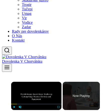
Skadarské jazero
Trogir
Tučepi
Umag
Vir
Vodice
Zadar
Rady pre dovolenkárov
O Nás
Kontakt
Dovolenka V Chorvátsku
×
Now Playing