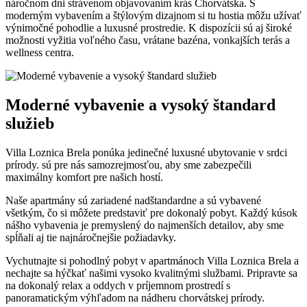
náročnom dni strávenom objavovaním krás Chorvátska. S
moderným vybavením a štýlovým dizajnom si tu hostia môžu užívať
výnimočné pohodlie a luxusné prostredie. K dispozícii sú aj široké
možnosti vyžitia voľného času, vrátane bazéna, vonkajších terás a
wellness centra.
Moderné vybavenie a vysoký štandard
služieb
Villa Loznica Brela ponúka jedinečné luxusné ubytovanie v srdci
prírody. sú pre nás samozrejmosťou, aby sme zabezpečili
maximálny komfort pre našich hostí.
Naše apartmány sú zariadené nadštandardne a sú vybavené
všetkým, čo si môžete predstaviť pre dokonalý pobyt. Každý kúsok
nášho vybavenia je premyslený do najmenších detailov, aby sme
spĺňali aj tie najnáročnejšie požiadavky.
Vychutnajte si pohodlný pobyt v apartmánoch Villa Loznica Brela a
nechajte sa hýčkať našimi vysoko kvalitnými službami. Pripravte sa
na dokonalý relax a oddych v príjemnom prostredí s
panoramatickým výhľadom na nádheru chorvátskej prírody.