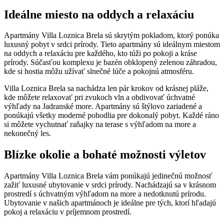
Ideálne miesto na oddych a relaxáciu
Apartmány Villa Loznica Brela sú skrytým pokladom, ktorý ponúka
luxusný pobyt v srdci prírody. Tieto apartmány sú ideálnym miestom
na oddych a relaxáciu pre každého, kto túži po pokoji a kráse
prírody. Súčasťou komplexu je bazén obklopený zelenou záhradou,
kde si hostia môžu užívať slnečné lúče a pokojnú atmosféru.
Villa Loznica Brela sa nachádza len pár krokov od krásnej pláže,
kde môžete relaxovať pri zvukoch vln a obdivovať úchvatné
výhľady na Jadranské more. Apartmány sú štýlovo zariadené a
ponúkajú všetky moderné pohodlia pre dokonalý pobyt. Každé ráno
si môžete vychutnať raňajky na terase s výhľadom na more a
nekonečný les.
Blízke okolie a bohaté možnosti výletov
Apartmány Villa Loznica Brela vám ponúkajú jedinečnú možnosť
zažiť luxusné ubytovanie v srdci prírody. Nachádzajú sa v krásnom
prostredí s úchvatným výhľadom na more a nedotknutú prírodu.
Ubytovanie v našich apartmánoch je ideálne pre tých, ktorí hľadajú
pokoj a relaxáciu v príjemnom prostredí.