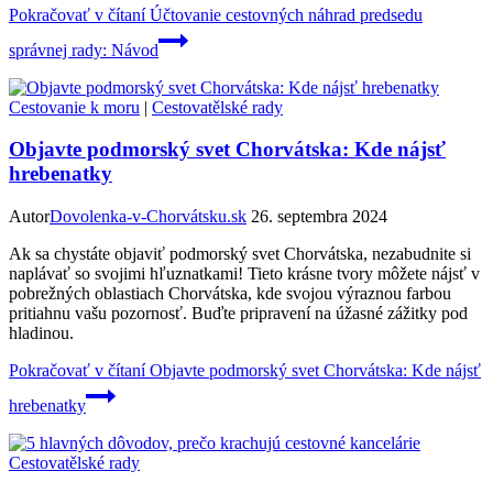
Pokračovať v čítaní
Účtovanie cestovných náhrad predsedu
správnej rady: Návod
Cestovanie k moru
|
Cestovatělské rady
Objavte podmorský svet Chorvátska: Kde nájsť
hrebenatky
Autor
Dovolenka-v-Chorvátsku.sk
26. septembra 2024
Ak sa chystáte objaviť podmorský svet Chorvátska, nezabudnite si
naplávať so svojimi hľuznatkami! Tieto krásne tvory môžete nájsť v
pobrežných oblastiach Chorvátska, kde svojou výraznou farbou
pritiahnu vašu pozornosť. Buďte pripravení na úžasné zážitky pod
hladinou.
Pokračovať v čítaní
Objavte podmorský svet Chorvátska: Kde nájsť
hrebenatky
Cestovatělské rady