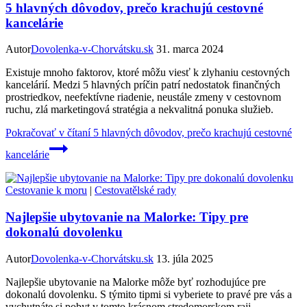
5 hlavných dôvodov, prečo krachujú cestovné
kancelárie
Autor
Dovolenka-v-Chorvátsku.sk
31. marca 2024
Existuje mnoho faktorov, ktoré môžu viesť k zlyhaniu cestovných
kancelárií. Medzi 5 hlavných príčin patrí nedostatok finančných
prostriedkov, neefektívne riadenie, neustále zmeny v cestovnom
ruchu, zlá marketingová stratégia a nekvalitná ponuka služieb.
Pokračovať v čítaní
5 hlavných dôvodov, prečo krachujú cestovné
kancelárie
Cestovanie k moru
|
Cestovatělské rady
Najlepšie ubytovanie na Malorke: Tipy pre
dokonalú dovolenku
Autor
Dovolenka-v-Chorvátsku.sk
13. júla 2025
Najlepšie ubytovanie na Malorke môže byť rozhodujúce pre
dokonalú dovolenku. S týmito tipmi si vyberiete to pravé pre vás a
vychutnáte si pobyt v tomto krásnom stredomorskom raji.