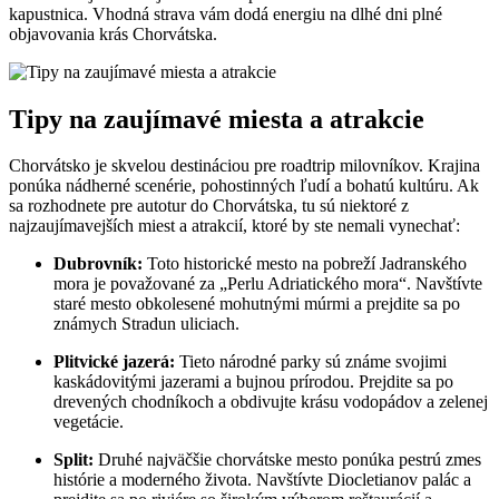
kapustnica. Vhodná strava vám dodá energiu na dlhé dni plné
objavovania krás Chorvátska.
Tipy na zaujímavé miesta a atrakcie
Chorvátsko je skvelou destináciou pre roadtrip milovníkov. Krajina
ponúka nádherné scenérie, pohostinných ľudí a bohatú kultúru. Ak
sa rozhodnete pre autotur do Chorvátska, tu sú niektoré z
najzaujímavejších miest a atrakcií, ktoré by ste nemali vynechať:
Dubrovník:
Toto historické mesto na pobreží Jadranského
mora je považované za „Perlu Adriatického mora“. Navštívte
staré mesto obkolesené mohutnými múrmi a prejdite sa po
známych Stradun uliciach.
Plitvické jazerá:
Tieto národné parky sú známe svojimi
kaskádovitými jazerami a bujnou prírodou. Prejdite sa po
drevených chodníkoch a obdivujte krásu vodopádov a zelenej
vegetácie.
Split:
Druhé najväčšie chorvátske mesto ponúka pestrú zmes
histórie a moderného života. Navštívte Diocletianov palác a