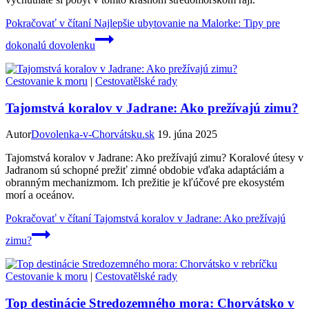
Pokračovať v čítaní
Najlepšie ubytovanie na Malorke: Tipy pre
dokonalú dovolenku
Cestovanie k moru
|
Cestovatělské rady
Tajomstvá koralov v Jadrane: Ako prežívajú zimu?
Autor
Dovolenka-v-Chorvátsku.sk
19. júna 2025
Tajomstvá koralov v Jadrane: Ako prežívajú zimu? Koralové útesy v
Jadranom sú schopné prežiť zimné obdobie vďaka adaptáciám a
obranným mechanizmom. Ich prežitie je kľúčové pre ekosystém
morí a oceánov.
Pokračovať v čítaní
Tajomstvá koralov v Jadrane: Ako prežívajú
zimu?
Cestovanie k moru
|
Cestovatělské rady
Top destinácie Stredozemného mora: Chorvátsko v