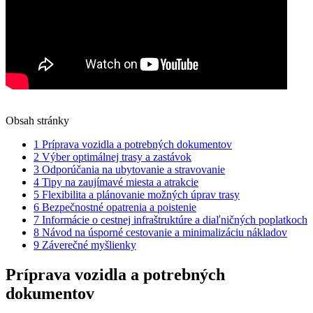
Obsah stránky
1
Príprava vozidla a potrebných dokumentov
2
Výber optimálnej trasy a zastávok
3
Odporúčania na ubytovanie a stravovanie
4
Tipy na zaujímavé miesta a atrakcie
5
Flexibilita a plánovanie možných úprav trasy
6
Bezpečnostné opatrenia a poistenie
7
Informácie o cestnej infraštruktúre a diaľničných poplatkoch
8
Návod na úsporné cestovanie a minimalizáciu nákladov
9
Záverečné myšlienky
Príprava vozidla a potrebných
dokumentov