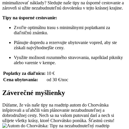
minimalizovať náklady? Sledujte naše tipy na úsporné cestovanie a
zároveň si užite nezabudnuteľnú dovolenku v tejto krásnej krajine.
Tipy na úsporné cestovanie:
Zvoľte optimálnu trasu s minimálnymi poplatkami za
diaľničnú známku.
Plánujte dopredu a rezervujte ubytovanie vopred, aby ste
získali najvýhodnejšie ceny.
Využite možnosti rozumného stravovania, napríklad pikniky
alebo varenie v kempe.
Poplatky za diaľnicu:
10 €
Cena ubytovania:
od 30 €/noc
Záverečné myšlienky
Dúfame, že vás naše tipy na roadtrip autom do Chorvátska
inšpirovali a uľahčili vám plánovanie nezabudnuteľnej a
dobrodružnej cesty. Nech sa na vašom putovaní darí a nech si
užijete všetky krásy, ktoré Chorvátsko ponúka. Šťastnú cestu!