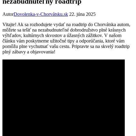
nezabudnuteľný roadtrip
Autor
Dovolenka-v-Chorvátsku.sk
22. júna 2025
Vitajte! Ak sa rozhodujete vydať na roadtrip do Chorvátska autom,
môžete sa tešiť na nezabudnuteľné dobrodružstvo plné krásnych
výhľadov, kultúrnych skvostov a úžasných zážitkov. V našom
článku vám poskytneme užitočné tipy a odporúčania, ktoré vám
pomôžu plne vychutnať vašu cestu. Pripravte sa na skvelý roadtrip
plný zábavy a objavovania!