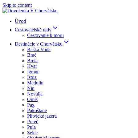
Skip to content
Úvod
Cestovatělské rady
Cestovanie k moru
Destinácie v Chorvátsku
Baška Voda
Brač
Brela
Hvar
Igrane
Istria
Medulin
Nin
Novalja
Omiš
Pag
Pakoštane
Plitvické jazera
Poreč
Pula
Selce