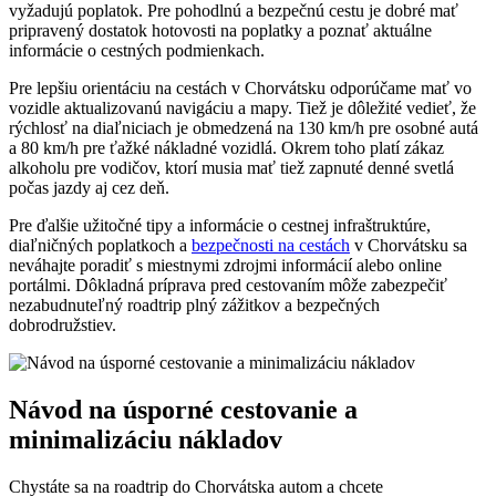
vyžadujú poplatok. Pre pohodlnú a bezpečnú cestu je dobré mať
pripravený dostatok hotovosti na poplatky a poznať aktuálne
informácie o cestných podmienkach.
Pre lepšiu orientáciu na cestách v Chorvátsku odporúčame mať vo
vozidle aktualizovanú navigáciu a mapy. Tiež je dôležité vedieť, že
rýchlosť na diaľniciach je obmedzená na 130 km/h pre osobné autá
a 80 km/h pre ťažké nákladné vozidlá. Okrem toho platí zákaz
alkoholu pre vodičov, ktorí musia mať tiež zapnuté denné svetlá
počas jazdy aj cez deň.
Pre ďalšie užitočné tipy a informácie o cestnej infraštruktúre,
diaľničných poplatkoch a
bezpečnosti na cestách
v Chorvátsku sa
neváhajte poradiť s miestnymi zdrojmi informácií alebo online
portálmi. Dôkladná príprava pred cestovaním môže zabezpečiť
nezabudnuteľný roadtrip plný zážitkov a bezpečných
dobrodružstiev.
Návod na úsporné cestovanie a
minimalizáciu nákladov
Chystáte sa na roadtrip do Chorvátska autom a chcete