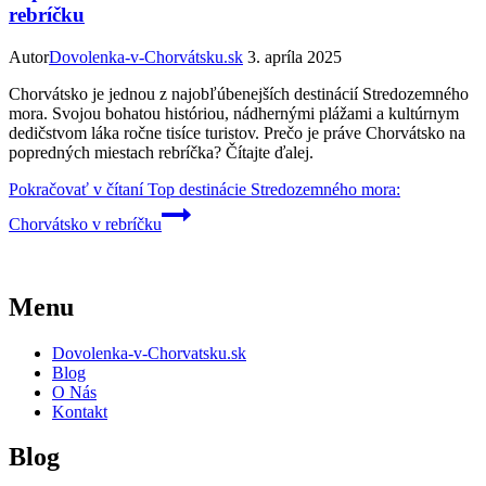
rebríčku
Autor
Dovolenka-v-Chorvátsku.sk
3. apríla 2025
Chorvátsko je jednou z najobľúbenejších destinácií Stredozemného
mora. Svojou bohatou históriou, nádhernými plážami a kultúrnym
dedičstvom láka ročne tisíce turistov. Prečo je práve Chorvátsko na
popredných miestach rebríčka? Čítajte ďalej.
Pokračovať v čítaní
Top destinácie Stredozemného mora:
Chorvátsko v rebríčku
Menu
Dovolenka-v-Chorvatsku.sk
Blog
O Nás
Kontakt
Blog