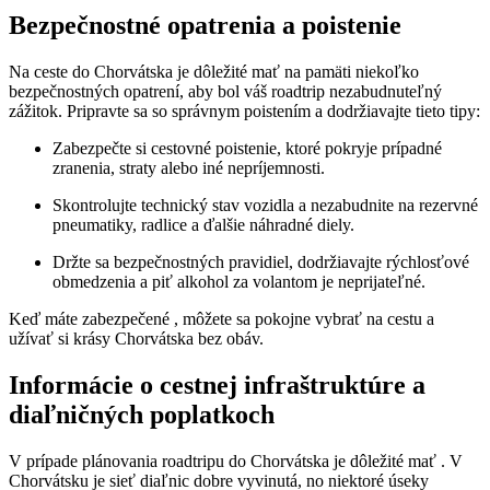
Bezpečnostné opatrenia a poistenie
Na ceste do Chorvátska je dôležité mať na pamäti niekoľko
bezpečnostných opatrení, aby bol váš roadtrip nezabudnuteľný
zážitok. Pripravte sa so správnym poistením a dodržiavajte tieto tipy:
Zabezpečte si cestovné poistenie, ktoré pokryje prípadné
zranenia, straty alebo iné nepríjemnosti.
Skontrolujte technický stav vozidla a nezabudnite na rezervné
pneumatiky, radlice a ďalšie náhradné diely.
Držte sa bezpečnostných pravidiel, dodržiavajte rýchlosťové
obmedzenia a piť alkohol za volantom je neprijateľné.
Keď máte zabezpečené , môžete sa pokojne vybrať na cestu a
užívať si krásy Chorvátska bez obáv.
Informácie o cestnej infraštruktúre a
diaľničných poplatkoch
V prípade plánovania roadtripu do Chorvátska je dôležité mať . V
Chorvátsku je sieť diaľnic dobre vyvinutá, no niektoré úseky