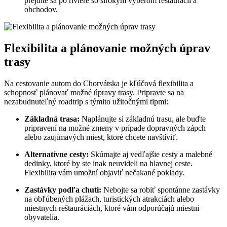
prejdite sa po riviére so širokým výberom reštaurácií a
obchodov.
Flexibilita a plánovanie možných úprav
trasy
Na cestovanie autom do Chorvátska je kľúčová flexibilita a
schopnosť plánovať možné úpravy trasy. Pripravte sa na
nezabudnuteľný roadtrip s týmito užitočnými tipmi:
Základná trasa:
Naplánujte si základnú trasu, ale buďte
pripravení na možné zmeny v prípade dopravných zápch
alebo zaujímavých miest, ktoré chcete navštíviť.
Alternatívne cesty:
Skúmajte aj vedľajšie cesty a malebné
dedinky, ktoré by ste inak neuvideli na hlavnej ceste.
Flexibilita vám umožní objaviť nečakané poklady.
Zastávky podľa chuti:
Nebojte sa robiť spontánne zastávky
na obľúbených plážach, turistických atrakciách alebo
miestnych reštauráciách, ktoré vám odporúčajú miestni
obyvatelia.