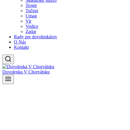
Skadarské jazero
Trogir
Tučepi
Umag
Vir
Vodice
Zadar
Rady pre dovolenkárov
O Nás
Kontakt
Dovolenka V Chorvátsku