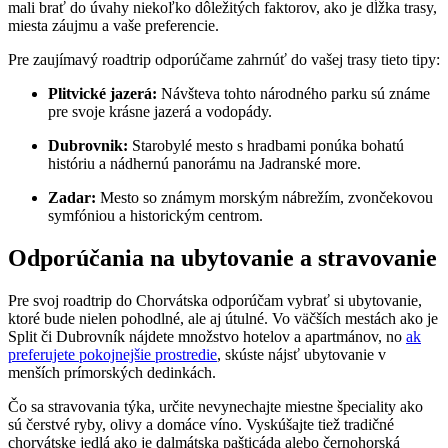
mali brať do úvahy niekoľko dôležitých faktorov, ako je dĺžka trasy,
miesta záujmu a vaše preferencie.
Pre zaujímavý roadtrip odporúčame zahrnúť do vašej trasy tieto tipy:
Plitvické jazerá:
Návšteva tohto národného parku sú známe
pre svoje krásne jazerá a vodopády.
Dubrovnik:
Starobylé mesto s hradbami ponúka bohatú
históriu a nádhernú panorámu na Jadranské more.
Zadar:
Mesto so známym morským nábrežím, zvončekovou
symfóniou a historickým centrom.
Odporúčania na ubytovanie a stravovanie
Pre svoj roadtrip do Chorvátska odporúčam vybrať si ubytovanie,
ktoré bude nielen pohodlné, ale aj útulné. Vo väčších mestách ako je
Split či Dubrovník nájdete množstvo hotelov a apartmánov, no
ak
preferujete pokojnejšie prostredie
, skúste nájsť ubytovanie v
menších prímorských dedinkách.
Čo sa stravovania týka, určite nevynechajte miestne špeciality ako
sú čerstvé ryby, olivy a domáce víno. Vyskúšajte tiež tradičné
chorvátske jedlá ako je dalmátska pašticáda alebo černohorská