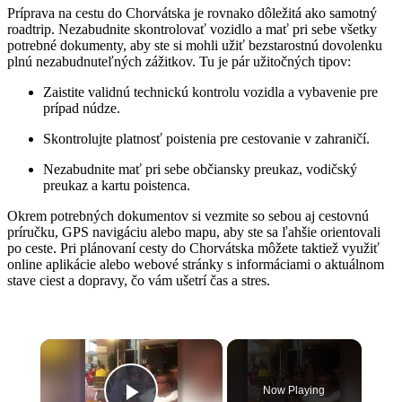
Príprava na cestu do Chorvátska je rovnako dôležitá ako samotný
roadtrip. Nezabudnite skontrolovať vozidlo a mať pri sebe všetky
potrebné dokumenty, aby ste si mohli užiť bezstarostnú dovolenku
plnú nezabudnuteľných zážitkov. Tu je pár užitočných tipov:
Zaistite validnú technickú kontrolu vozidla a vybavenie pre
prípad núdze.
Skontrolujte platnosť poistenia pre cestovanie v zahraničí.
Nezabudnite mať pri sebe občiansky preukaz, vodičský
preukaz a kartu poistenca.
Okrem potrebných dokumentov si vezmite so sebou aj cestovnú
príručku, GPS navigáciu alebo mapu, aby ste sa ľahšie orientovali
po ceste. Pri plánovaní cesty do Chorvátska môžete taktiež využiť
online aplikácie alebo webové stránky s informáciami o aktuálnom
stave ciest a dopravy, čo vám ušetrí čas a stres.
×
Now Playing