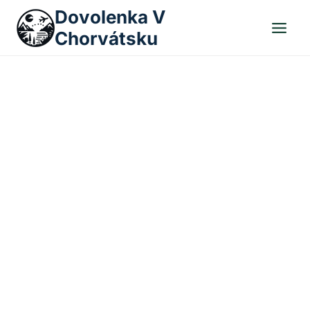
Skip
Dovolenka V
to
Chorvátsku
content