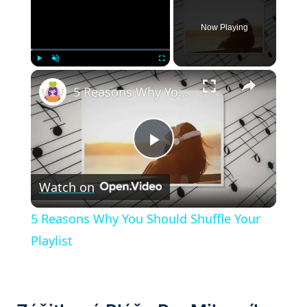
Now Playing
×
Play
Unmute
Fullscreen
5 Reasons Why You Should Shuffle Your Playlist
Play
Watch on
Video
5 Reasons Why You Should Shuffle Your
Playlist