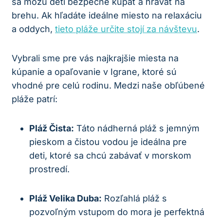
sa môžu deti bezpečne kúpať a hrávať na
brehu. Ak hľadáte ideálne miesto na relaxáciu
a oddych,
tieto pláže určite stojí za návštevu
.
Vybrali sme pre vás najkrajšie miesta na
kúpanie a opaľovanie v Igrane, ktoré sú
vhodné pre celú rodinu. Medzi naše obľúbené
pláže patrí:
Pláž Čista:
Táto nádherná pláž s jemným
pieskom a čistou vodou je ideálna pre
deti, ktoré sa chcú zabávať v morskom
prostredí.
Pláž Velika Duba:
Rozľahlá pláž s
pozvoľným vstupom do mora je perfektná