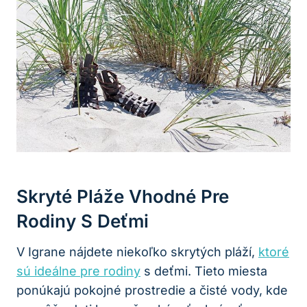
Skryté Pláže Vhodné Pre
Rodiny S Deťmi
V Igrane nájdete niekoľko skrytých pláží,
ktoré
sú ideálne pre rodiny
s deťmi. Tieto miesta
ponúkajú pokojné prostredie a čisté vody, kde