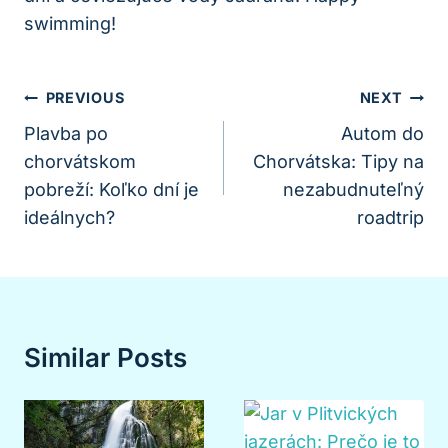
swimming!
Navigácia
PREVIOUS
NEXT
V
Plavba po
Autom do
chorvátskom
Chorvátska: Tipy na
Článku
pobreží: Koľko dní je
nezabudnuteľný
ideálnych?
roadtrip
Similar Posts