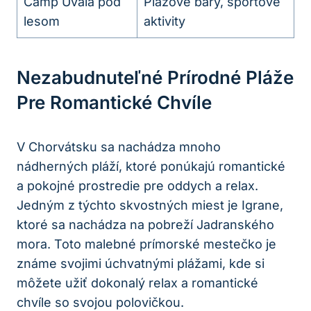
Camp Uvala pod
Plážové bary, športové
lesom
aktivity
Nezabudnuteľné Prírodné Pláže
Pre Romantické Chvíle
V Chorvátsku sa nachádza mnoho
nádherných pláží, ktoré ponúkajú romantické
a pokojné prostredie pre oddych a relax.
Jedným z týchto skvostných miest je Igrane,
ktoré sa nachádza na pobreží Jadranského
mora. Toto malebné prímorské mestečko je
známe svojimi úchvatnými plážami, kde si
môžete užiť dokonalý relax a romantické
chvíle so svojou polovičkou.