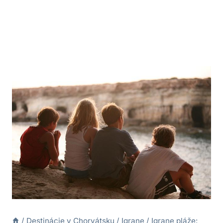
/
Destinácie v Chorvátsku
/
Igrane
/
Igrane pláže: