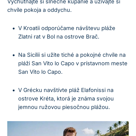
Vychutnajte si slnečné kúpanie a užívajte si
chvíle pokoja a oddychu.
V Kroatii odporúčame návštevu pláže
Zlatni rat v Bol na ostrove Brač.
Na Sicílii si užite tiché a pokojné chvíle na
pláži San Vito lo Capo v prístavnom meste
San Vito lo Capo.
V Grécku navštívte pláž Elafonissi na
ostrove Kréta, ktorá je známa svojou
jemnou ružovou piesočnou plážou.