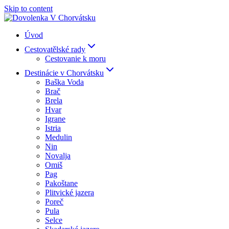
Skip to content
Úvod
Cestovatělské rady
Cestovanie k moru
Destinácie v Chorvátsku
Baška Voda
Brač
Brela
Hvar
Igrane
Istria
Medulin
Nin
Novalja
Omiš
Pag
Pakoštane
Plitvické jazera
Poreč
Pula
Selce