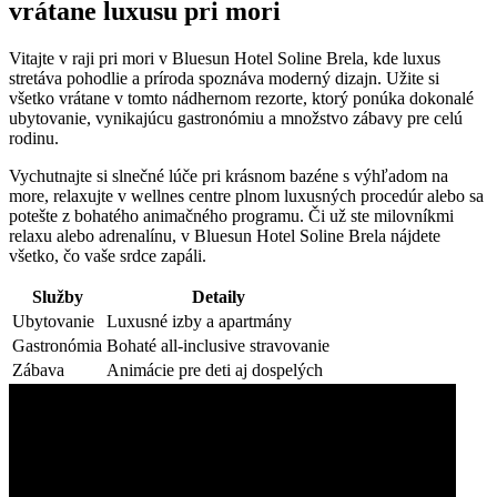
vrátane luxusu pri mori
Vitajte v raji pri mori v Bluesun Hotel Soline Brela, kde luxus
stretáva pohodlie a príroda spoznáva moderný dizajn. Užite si
všetko vrátane v tomto nádhernom rezorte, ktorý ponúka dokonalé
ubytovanie, vynikajúcu gastronómiu a množstvo zábavy pre celú
rodinu.
Vychutnajte si slnečné lúče pri krásnom bazéne s výhľadom na
more, relaxujte v wellnes centre plnom luxusných procedúr alebo sa
potešte z bohatého animačného programu. Či už ste milovníkmi
relaxu alebo adrenalínu, v Bluesun Hotel Soline Brela nájdete
všetko, čo vaše srdce zapáli.
Služby
Detaily
Ubytovanie
Luxusné izby a apartmány
Gastronómia
Bohaté all-inclusive stravovanie
Zábava
Animácie pre deti aj dospelých