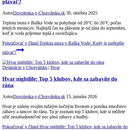
plávať?
Autor
Dovolenka-v-Chorvátsku.sk
30. októbra 2025
Teplota mora v Baška Vode sa pohybuje od 20°C do 26°C počas
letných mesiacov. Najlepší čas na plávanie je od júna do septembra,
keď je voda príjemne teplá a osviežujúca.
Pokračovať v čítaní
Teplota mora v Baška Vode: Kedy je najlepšie
plávať?
Destinácie v Chorvátsku
|
Hvar
Hvar nightlife: Top 5 klubov, kde sa zabavíte do
rána
Autor
Dovolenka-v-Chorvátsku.sk
15. januára 2026
Hvar je známy svojím rušným nočným životom a ponúka množstvo
zábavy a tancov do rána. Tu je zoznam top 5 klubov, kde si môžete
užiť nezabudnuteľné noc plnú zábavy a hudby.
Pokračovať v čítaní
Hvar nightlife: Top 5 klubov, kde sa zabavíte do