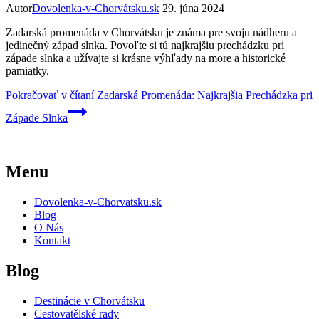
Autor
Dovolenka-v-Chorvátsku.sk
29. júna 2024
Zadarská promenáda v Chorvátsku je známa pre svoju nádheru a
jedinečný západ slnka. Povoľte si tú najkrajšiu prechádzku pri
západe slnka a užívajte si krásne výhľady na more a historické
pamiatky.
Pokračovať v čítaní
Zadarská Promenáda: Najkrajšia Prechádzka pri
Západe Slnka
Menu
Dovolenka-v-Chorvatsku.sk
Blog
O Nás
Kontakt
Blog
Destinácie v Chorvátsku
Cestovatělské rady