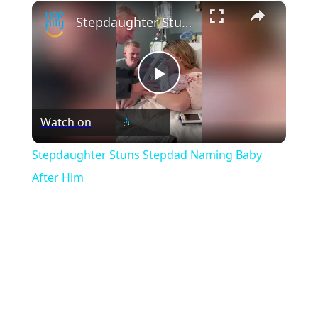
×
Play
Unmute
Fullscreen
Stepdaughter Stuns Stepdad Naming Baby After Him
Play
Watch on
Video
Stepdaughter Stuns Stepdad Naming Baby
After Him