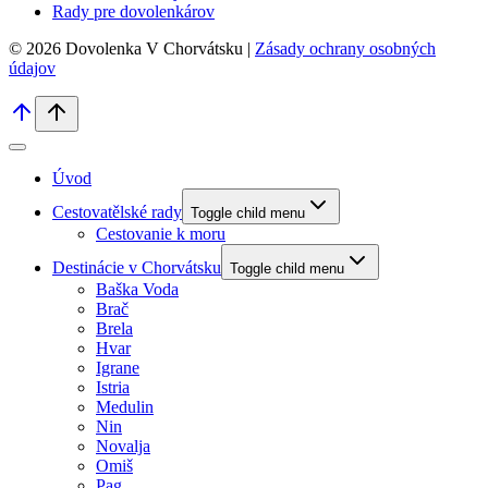
Rady pre dovolenkárov
© 2026 Dovolenka V Chorvátsku |
Zásady ochrany osobných
údajov
Úvod
Cestovatělské rady
Toggle child menu
Cestovanie k moru
Destinácie v Chorvátsku
Toggle child menu
Baška Voda
Brač
Brela
Hvar
Igrane
Istria
Medulin
Nin
Novalja
Omiš
Pag