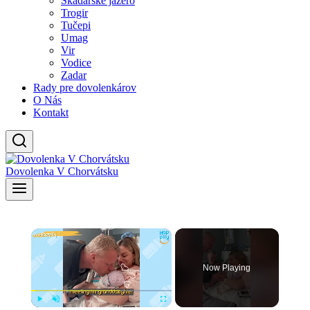
Skadarské jazero
Trogir
Tučepi
Umag
Vir
Vodice
Zadar
Rady pre dovolenkárov
O Nás
Kontakt
Dovolenka V Chorvátsku
×
Now Playing