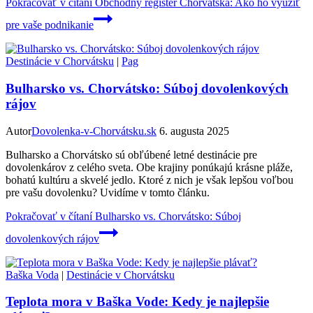
Pokračovať v čítaní
Obchodný register Chorvátska: Ako ho využiť
pre vaše podnikanie
Destinácie v Chorvátsku
|
Pag
Bulharsko vs. Chorvátsko: Súboj dovolenkových
rájov
Autor
Dovolenka-v-Chorvátsku.sk
6. augusta 2025
Bulharsko a Chorvátsko sú obľúbené letné destinácie pre
dovolenkárov z celého sveta. Obe krajiny ponúkajú krásne pláže,
bohatú kultúru a skvelé jedlo. Ktoré z nich je však lepšou voľbou
pre vašu dovolenku? Uvidíme v tomto článku.
Pokračovať v čítaní
Bulharsko vs. Chorvátsko: Súboj
dovolenkových rájov
Baška Voda
|
Destinácie v Chorvátsku
Teplota mora v Baška Vode: Kedy je najlepšie