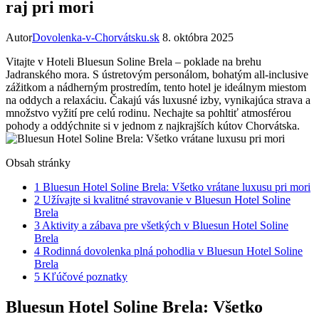
raj pri mori
Autor
Dovolenka-v-Chorvátsku.sk
8. októbra 2025
Vitajte v Hoteli Bluesun Soline Brela – poklade na brehu
Jadranského mora. S ústretovým personálom, bohatým all-inclusive
zážitkom a nádherným prostredím, tento hotel je ideálnym miestom
na oddych a relaxáciu. Čakajú vás luxusné izby, vynikajúca strava a
množstvo vyžití pre celú rodinu. Nechajte sa pohltiť atmosférou
pohody a oddýchnite si v jednom z najkrajších kútov Chorvátska.
Obsah stránky
1
Bluesun Hotel Soline Brela: Všetko vrátane luxusu pri mori
2
Užívajte si kvalitné stravovanie v Bluesun Hotel Soline
Brela
3
Aktivity a zábava pre všetkých v Bluesun Hotel Soline
Brela
4
Rodinná dovolenka plná pohodlia v Bluesun Hotel Soline
Brela
5
Kľúčové poznatky
Bluesun Hotel Soline Brela: Všetko