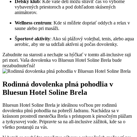
Detský klub
: Kde vaše deti môžu stráviť čas vo výborne
vybavených priestoroch a pod dohľadom skúsených
animátorov.
Wellness centrum
: Kde si môžete dopriať oddych a relax v
saune alebo pri masáži.
Športové aktivity
: Ako sú plážový volejbal, tenis, alebo aqua
aerobic, aby ste sa udržali aktívni aj počas dovolenky.
Zabudnite na starosti a nechajte sa hýčkať v tomto all-inclusive raji
pri mori. Vaša dovolenka vo Bluesun Hotel Soline Brela bude
nezabudnuteľná!
Rodinná dovolenka plná pohodlia v
Bluesun Hotel Soline Brela
Bluesun Hotel Soline Brela je ideálnou voľbou pre rodinnú
dovolenku plnú pohodlia na pobreží Jadranu. Nachádza sa v
krásnom prostredí mestečka Brela s prístupom k piesočným plážam
a tyrkysovej vode. Pripravte sa na all-inclusive zážitok, kde sa o
všetko postarajú za vás.