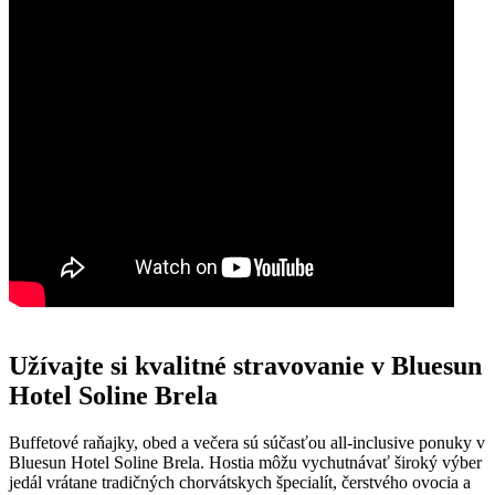
Užívajte si kvalitné stravovanie v Bluesun
Hotel Soline Brela
Buffetové raňajky, obed a večera sú súčasťou all-inclusive ponuky v
Bluesun Hotel Soline Brela. Hostia môžu vychutnávať široký výber
jedál vrátane tradičných chorvátskych špecialít, čerstvého ovocia a