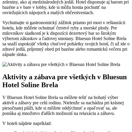
zeleniny, ako aj medzinárodných jedál. Hotel disponuje aj barom pri
bazéne a v bare v lobby, kde si môžu hostia pochutiť na
osviežujúcich nápojoch a malých občerstveniach.
Vychutnajte si gastronomický zážitok priamo pri mori v reštaurácii
hotela, kde môžete ochutnať čerstvé ryby a morské plody. Pre
milovníkov sladkostí je k dispozícii dezertový bar so širokým
výberom zákuskov a ľadovej smotany. Bluesun Hotel Soline Brela
sa snaží uspokojiť všetky chuťové poháriky svojich hostí, či už ide o
zdravé jedlá, príjemný obed pri bazéne alebo romantickú večeru pri
západe slnka.
Aktivity a zábava pre všetkých v Bluesun
Hotel Soline Brela
V Bluesun Hotel Soline Brela sa môžete tešiť na bohatý výber
aktivít a zábavy pre celú rodinu. Nielenže sa nachádza pri krásnej
piesočnatej pláži, kde si môžete oddýchnuť a opaľovať sa, ale
ponúka aj množstvo ďalších možností na relaxáciu a zábavu.
V hoteli nájdete napríklad: