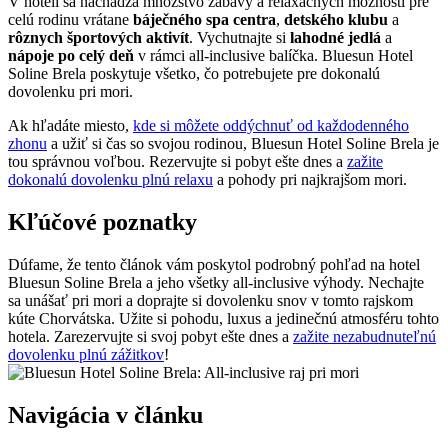
V hoteli sa nachádza množstvo zábavy a relaxačných možností pre
celú rodinu vrátane
báječného spa centra
,
detského klubu
a
rôznych športových aktivít
. Vychutnajte si
lahodné jedlá
a
nápoje po celý deň
v rámci all-inclusive balíčka. Bluesun Hotel
Soline Brela poskytuje všetko, čo potrebujete pre dokonalú
dovolenku pri mori.
Ak hľadáte miesto,
kde si môžete oddýchnuť od každodenného
zhonu
a užiť si čas so svojou rodinou, Bluesun Hotel Soline Brela je
tou správnou voľbou. Rezervujte si pobyt ešte dnes a
zažite
dokonalú dovolenku plnú relaxu
a pohody pri najkrajšom mori.
Kľúčové poznatky
Dúfame, že tento článok vám poskytol podrobný pohľad na hotel
Bluesun Soline Brela a jeho všetky all-inclusive výhody. Nechajte
sa unášať pri mori a doprajte si dovolenku snov v tomto rajskom
kúte Chorvátska. Užite si pohodu, luxus a jedinečnú atmosféru tohto
hotela. Zarezervujte si svoj pobyt ešte dnes a
zažite nezabudnuteľnú
dovolenku plnú zážitkov
!
Navigácia v článku