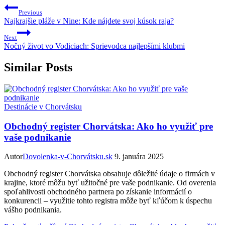
Previous
Najkrajšie pláže v Nine: Kde nájdete svoj kúsok raja?
Next
Nočný život vo Vodiciach: Sprievodca najlepšími klubmi
Similar Posts
Destinácie v Chorvátsku
Obchodný register Chorvátska: Ako ho využiť pre
vaše podnikanie
Autor
Dovolenka-v-Chorvátsku.sk
9. januára 2025
Obchodný register Chorvátska obsahuje dôležité údaje o firmách v
krajine, ktoré môžu byť užitočné pre vaše podnikanie. Od overenia
spoľahlivosti obchodného partnera po získanie informácií o
konkurencii – využitie tohto registra môže byť kľúčom k úspechu
vášho podnikania.