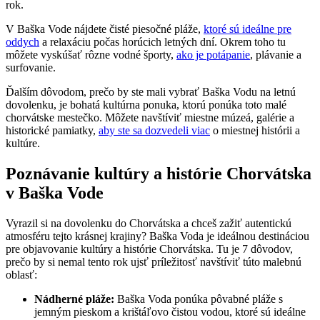
rok.
V Baška Vode nájdete čisté piesočné pláže,
ktoré sú ideálne pre
oddych
a relaxáciu počas horúcich letných dní. Okrem toho tu
môžete vyskúšať rôzne vodné športy,
ako je potápanie
, plávanie a
surfovanie.
Ďalším dôvodom, prečo by ste mali vybrať Baška Vodu na letnú
dovolenku, je bohatá kultúrna ponuka, ktorú ponúka toto malé
chorvátske mestečko. Môžete navštíviť miestne múzeá, galérie a
historické pamiatky,
aby ste sa dozvedeli viac
o miestnej histórii a
kultúre.
Poznávanie kultúry a histórie Chorvátska
v Baška Vode
Vyrazil si na dovolenku do Chorvátska a chceš zažiť autentickú
atmosféru tejto krásnej krajiny? Baška Voda je ideálnou destináciou
pre objavovanie kultúry a histórie Chorvátska. Tu je 7 dôvodov,
prečo by si nemal tento rok ujsť príležitosť navštíviť túto malebnú
oblasť:
Nádherné pláže:
Baška Voda ponúka pôvabné pláže s
jemným pieskom a krištáľovo čistou vodou, ktoré sú ideálne