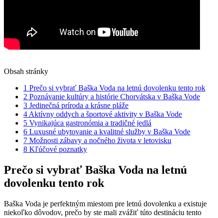
Obsah stránky
1
Prečo si vybrať Baška Voda na letnú dovolenku tento rok
2
Poznávanie kultúry a histórie Chorvátska v Baška Vode
3
Jedinečná príroda a krásne pláže
4
Aktívny oddych a športové aktivity v Baška Vode
5
Vynikajúca gastronómia a tradičné jedlá
6
Luxusné ubytovanie a kvalitné služby v Baška Vode
7
Možnosti zábavy a nočného života v letovisku
8
Kľúčové poznatky
Prečo si vybrať Baška Voda na letnú
dovolenku tento rok
Baška Voda je perfektným miestom pre letnú dovolenku a existuje
niekoľko dôvodov, prečo by ste mali zvážiť túto destináciu tento