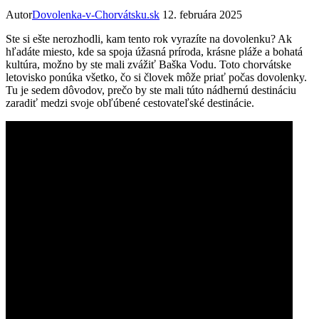
Autor
Dovolenka-v-Chorvátsku.sk
12. februára 2025
Ste si ešte nerozhodli, kam tento rok vyrazíte na dovolenku? Ak
hľadáte miesto, kde sa spoja úžasná príroda, krásne pláže a bohatá
kultúra, možno by ste mali zvážiť Baška Vodu. Toto chorvátske
letovisko ponúka všetko, čo si človek môže priať počas dovolenky.
Tu je sedem dôvodov, prečo by ste mali túto nádhernú destináciu
zaradiť medzi svoje obľúbené cestovateľské destinácie.