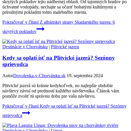
skrytých pokladov tejto nádhernej oblasti. Od tajomných hradov po
úchvatné vodopády, nechajte sa očariť bohatými kultúrnymi a
prírodnými pokladmi tohto malebného miesta.
Pokračovať v čítaní
Z albánskej strany Skadarského jazera: 6
skrytých pokladov
Destinácie v Chorvátsku
|
Plitvické jazera
Kedy sa oplatí ísť na Plitvické jazerá? Sezónny
sprievodca
Autor
Dovolenka-v-Chorvátsku.sk
19. septembra 2024
Plitvické jazerá sú krásne kedykoľvek, no najlepšie obdobie
návštevy závisí od predností každého návštevníka. Článok vám
pomôže zvoliť tú správnu dobu pre vašu návštevu.
Pokračovať v čítaní
Kedy sa oplatí ísť na Plitvické jazerá? Sezónny
sprievodca
Destinácie v Chorvátsku
|
Umag