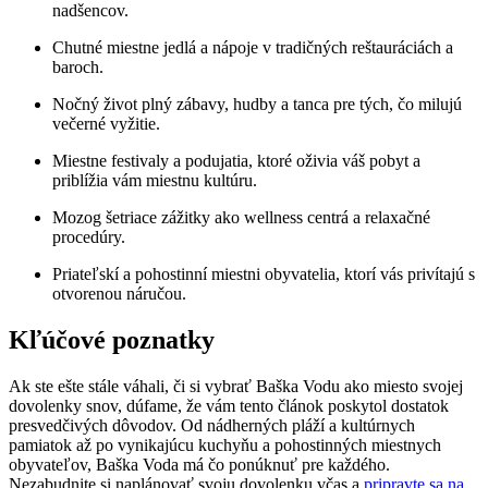
nadšencov.
Chutné miestne jedlá a nápoje v tradičných reštauráciách a
baroch.
Nočný život plný zábavy, hudby a tanca pre tých, čo milujú
večerné vyžitie.
Miestne festivaly a podujatia, ktoré oživia váš pobyt a
priblížia vám miestnu kultúru.
Mozog šetriace zážitky ako wellness centrá a relaxačné
procedúry.
Priateľskí a pohostinní miestni obyvatelia, ktorí vás privítajú s
otvorenou náručou.
Kľúčové poznatky
Ak ste ešte stále váhali, či si vybrať Baška Vodu ako miesto svojej
dovolenky snov, dúfame, že vám tento článok poskytol dostatok
presvedčivých dôvodov. Od nádherných pláží a kultúrnych
pamiatok až po vynikajúcu kuchyňu a pohostinných miestnych
obyvateľov, Baška Voda má čo ponúknuť pre každého.
Nezabudnite si naplánovať svoju dovolenku včas a
pripravte sa na