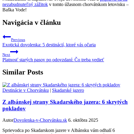
nezabudnuteľný zážitok
v tomto úžasnom chorvátskom letovisku –
Baška Vode!
Navigácia v článku
Previous
Exotická dovolenka: 5 destinácií, ktoré vás očaria
Next
Platnosť starých pasov po odovzdaní: Čo treba vedieť
Similar Posts
Destinácie v Chorvátsku
|
Skadarské jazero
Z albánskej strany Skadarského jazera: 6 skrytých
pokladov
Autor
Dovolenka-v-Chorvátsku.sk
6. októbra 2025
Sprievodca po Skadarskom jazere v Albánsku vám odhalí 6