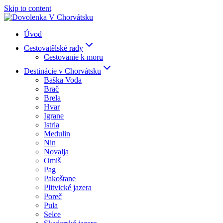
Skip to content
Úvod
Cestovatělské rady
Cestovanie k moru
Destinácie v Chorvátsku
Baška Voda
Brač
Brela
Hvar
Igrane
Istria
Medulin
Nin
Novalja
Omiš
Pag
Pakoštane
Plitvické jazera
Poreč
Pula
Selce