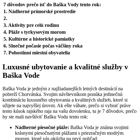
7 dôvodov prečo ísť do Baška Vody tento rok:
1. Nádherné prímorské prostredie
2.
3. Aktivity pre celú rodinu
4. Pláže s tyrkysovým morom
5. Kultúrne a historické pamiatky
6. Slnečné počasie počas väčšiny roka
7. Pohostinní miestni obyvatelia
Luxusné ubytovanie a kvalitné služby v
Baška Vode
Baška Voda je jedným z najžiadanejších letných destinácií na
pobreží Chorvátska. Svojim návštevníkom ponúka jedinečnú
kombináciu luxusného ubytovania a kvalitných služieb, ktoré si
užijete na najvyššej úrovni. Ak ešte váhate, prečo si vybrať práve
tento kúsok rajského raja na vašu dovolenku, tu je 7 dôvodov, prečo
by ste mali navštíviť Bašku Vodu tento rok:
Nádherné piesočné pláže:
Baška Voda je známa svojimi
krásnymi piesočnatými plážami s priezračným modrým
morom, ktoré vás okúzlia na prvý pohľad.