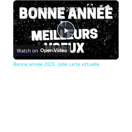
×
Play
Unmute
Fullscreen
Bonne année 2023 - Jolie carte virtuelle
Play
Watch on
Video
Bonne année 2023 - Jolie carte virtuelle