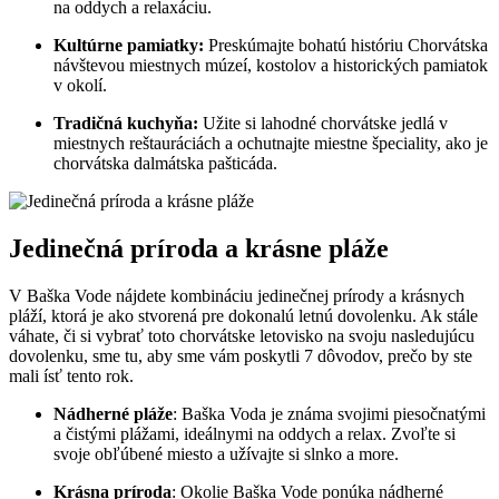
na oddych a relaxáciu.
Kultúrne pamiatky:
Preskúmajte bohatú históriu Chorvátska
návštevou miestnych múzeí, kostolov a historických pamiatok
v okolí.
Tradičná kuchyňa:
Užite si lahodné chorvátske jedlá v
miestnych reštauráciách a ochutnajte miestne špeciality, ako je
chorvátska dalmátska pašticáda.
Jedinečná príroda a krásne pláže
V Baška Vode nájdete kombináciu jedinečnej prírody a krásnych
pláží, ktorá je ako stvorená pre dokonalú letnú dovolenku. Ak stále
váhate, či si vybrať toto chorvátske letovisko na svoju nasledujúcu
dovolenku, sme tu, aby sme vám poskytli 7 dôvodov, prečo by ste
mali ísť tento rok.
Nádherné pláže
: Baška Voda je známa svojimi piesočnatými
a čistými plážami, ideálnymi na oddych a relax. Zvoľte si
svoje obľúbené miesto a užívajte si slnko a more.
Krásna príroda
: Okolie Baška Vode ponúka nádherné