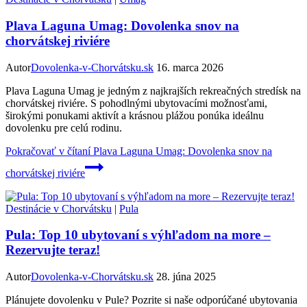
Plava Laguna Umag: Dovolenka snov na
chorvátskej riviére
Autor
Dovolenka-v-Chorvátsku.sk
16. marca 2026
Plava Laguna Umag je jedným z najkrajších rekreačných stredísk na
chorvátskej riviére. S pohodlnými ubytovacími možnosťami,
širokými ponukami aktivít a krásnou plážou ponúka ideálnu
dovolenku pre celú rodinu.
Pokračovať v čítaní
Plava Laguna Umag: Dovolenka snov na
chorvátskej riviére
Destinácie v Chorvátsku
|
Pula
Pula: Top 10 ubytovaní s výhľadom na more –
Rezervujte teraz!
Autor
Dovolenka-v-Chorvátsku.sk
28. júna 2025
Plánujete dovolenku v Pule? Pozrite si naše odporúčané ubytovania