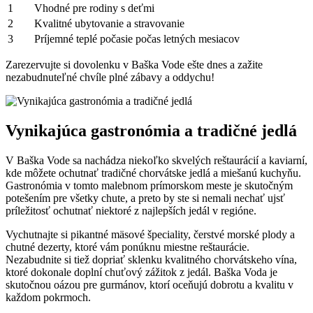
1
Vhodné pre rodiny s deťmi
2
Kvalitné ubytovanie a stravovanie
3
Príjemné teplé počasie počas letných mesiacov
Zarezervujte si dovolenku v Baška Vode ešte dnes a zažite
nezabudnuteľné chvíle plné zábavy a oddychu!
Vynikajúca gastronómia a tradičné jedlá
V Baška Vode sa nachádza niekoľko skvelých reštaurácií a kaviarní,
kde môžete ochutnať tradičné chorvátske jedlá a miešanú kuchyňu.
Gastronómia v tomto malebnom prímorskom meste je skutočným
potešením pre všetky chute, a preto by ste si nemali nechať ujsť
príležitosť ochutnať niektoré z najlepších jedál v regióne.
Vychutnajte si pikantné mäsové špeciality, čerstvé morské plody a
chutné dezerty, ktoré vám ponúknu miestne reštaurácie.
Nezabudnite si tiež dopriať sklenku kvalitného chorvátskeho vína,
ktoré dokonale doplní chuťový zážitok z jedál. Baška Voda je
skutočnou oázou pre gurmánov, ktorí oceňujú dobrotu a kvalitu v
každom pokrmoch.