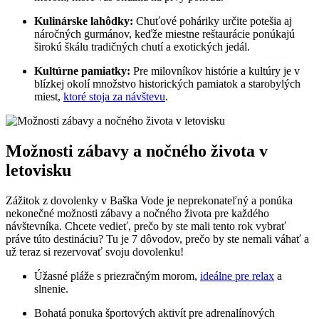
Kulinárske lahôdky:
Chuťové poháriky určite potešia aj
náročných gurmánov, keďže miestne reštaurácie ponúkajú
širokú škálu tradičných chutí a exotických jedál.
Kultúrne pamiatky:
Pre milovníkov histórie a kultúry je v
blízkej okolí množstvo historických pamiatok a starobylých
miest,
ktoré stoja za návštevu
.
Možnosti zábavy a nočného života v
letovisku
Zážitok z dovolenky v Baška Vode je neprekonateľný a ponúka
nekonečné možnosti zábavy a nočného života pre každého
návštevníka. Chcete vedieť, prečo by ste mali tento rok vybrať
práve túto destináciu? Tu je 7 dôvodov, prečo by ste nemali váhať a
už teraz si rezervovať svoju dovolenku!
Úžasné pláže s priezračným morom,
ideálne pre relax
a
slnenie.
Bohatá ponuka športových aktivít pre adrenalínových