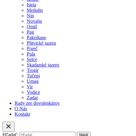
Istria
Medulin
Nin
Novalja
Omiš
Pag
Pakoštane
Plitvické jazera
Poreč
Pula
Selce
Skadarské jazero
Trogir
Tučepi
Umag
Vir
Vodice
Zadar
Rady pre dovolenkárov
O Nás
Kontakt
Hľadať: