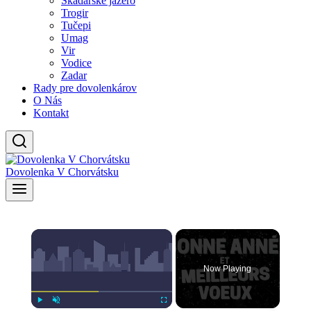
Skadarské jazero
Trogir
Tučepi
Umag
Vir
Vodice
Zadar
Rady pre dovolenkárov
O Nás
Kontakt
Dovolenka V Chorvátsku
×
Now Playing