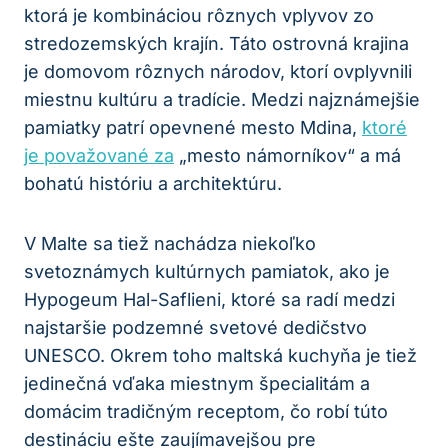
ktorá je kombináciou rôznych vplyvov zo
stredozemských krajín. Táto ostrovná krajina
je domovom rôznych národov, ktorí ovplyvnili
miestnu kultúru a tradície. Medzi najznámejšie
pamiatky patrí opevnené mesto Mdina,
ktoré
je považované za
„mesto námorníkov“ a má
bohatú históriu a architektúru.
V Malte sa tiež nachádza niekoľko
svetoznámych kultúrnych pamiatok, ako je
Hypogeum Hal-Saflieni, ktoré sa radí medzi
najstaršie podzemné svetové dedičstvo
UNESCO. Okrem toho maltská kuchyňa je tiež
jedinečná vďaka miestnym špecialitám a
domácim tradičným receptom, čo robí túto
destináciu ešte zaujímavejšou pre