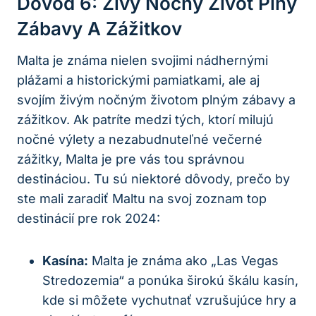
Dôvod 6: Živý Nočný Život Plný
Zábavy A Zážitkov
Malta je známa nielen svojimi nádhernými
plážami a historickými pamiatkami, ale aj
svojím živým nočným životom plným zábavy a
zážitkov. Ak patríte medzi tých, ktorí milujú
nočné výlety a nezabudnuteľné večerné
zážitky, Malta je pre vás tou správnou
destináciou. Tu sú niektoré dôvody, prečo by
ste mali zaradiť Maltu na svoj zoznam top
destinácií pre rok 2024:
Kasína:
Malta je známa ako „Las Vegas
Stredozemia“ a ponúka širokú škálu kasín,
kde si môžete vychutnať vzrušujúce hry a