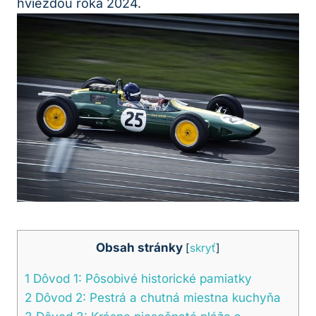
hviezdou roka 2024.
Obsah stránky
[
skryť
]
1
Dôvod 1: Pôsobivé historické pamiatky
2
Dôvod 2: Pestrá a chutná miestna kuchyňa