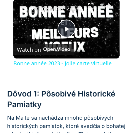
×
Play
Unmute
Fullscreen
Bonne année 2023 - Jolie carte virtuelle
Play
Watch on
Video
Bonne année 2023 - Jolie carte virtuelle
Dôvod 1: Pôsobivé Historické
Pamiatky
Na Malte sa nachádza mnoho pôsobivých
historických pamiatok, ktoré svedčia o bohatej