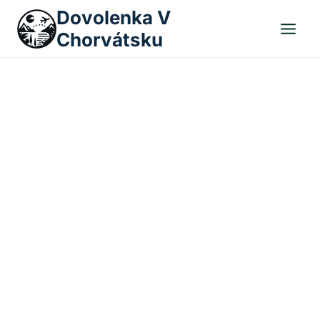
Skip
Dovolenka V
to
Chorvátsku
content