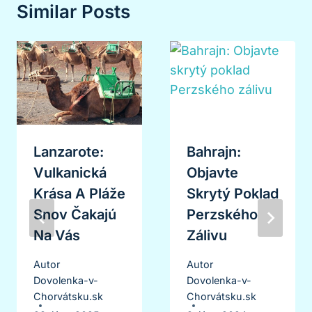
Similar Posts
Lanzarote:
Bahrajn:
Vulkanická
Objavte
Krása A Pláže
Skrytý Poklad
Snov Čakajú
Perzského
Na Vás
Zálivu
Autor
Autor
Dovolenka-v-
Dovolenka-v-
Chorvátsku.sk
Chorvátsku.sk