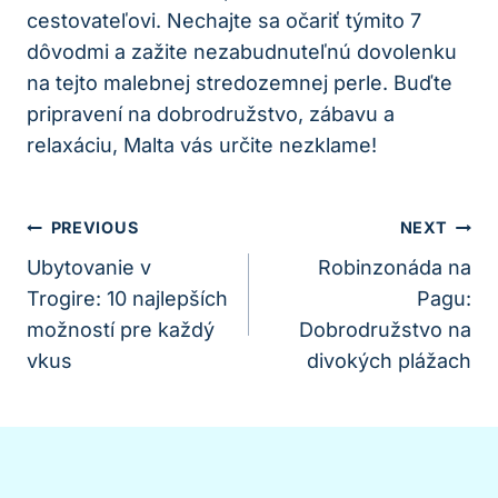
cestovateľovi. Nechajte sa očariť týmito 7
dôvodmi a zažite nezabudnuteľnú dovolenku
na tejto malebnej stredozemnej perle. Buďte
pripravení na dobrodružstvo, zábavu a
relaxáciu, Malta vás určite nezklame!
Navigácia
PREVIOUS
NEXT
V
Ubytovanie v
Robinzonáda na
Trogire: 10 najlepších
Pagu:
Článku
možností pre každý
Dobrodružstvo na
vkus
divokých plážach