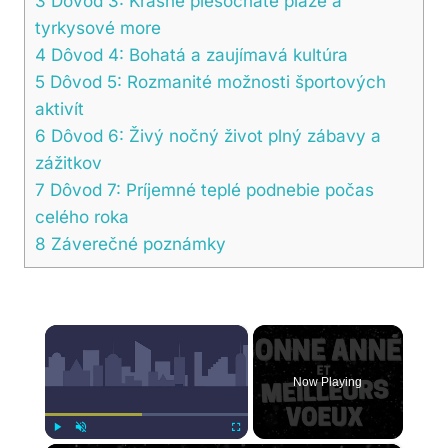
3
Dôvod 3: Krásne piesočnaté pláže a
tyrkysové more
4
Dôvod 4: Bohatá a zaujímavá kultúra
5
Dôvod 5: Rozmanité možnosti športových
aktivít
6
Dôvod 6: Živý nočný život plný zábavy a
zážitkov
7
Dôvod 7: Príjemné teplé podnebie počas
celého roka
8
Záverečné poznámky
×
Now Playing