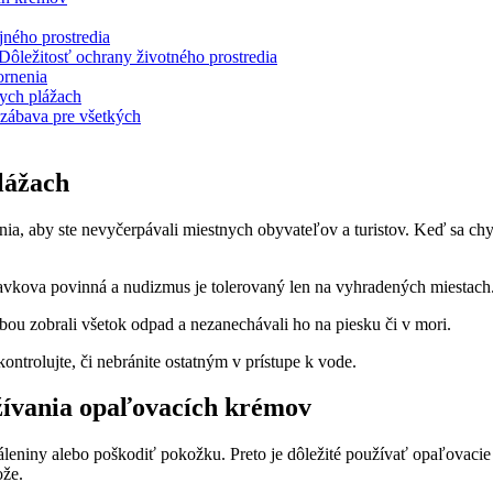
jného prostredia
ôležitosť ochrany životného prostredia
ornenia
kych plážach
 zábava pre všetkých
lážach
ania, aby ste nevyčerpávali miestnych obyvateľov a turistov. Keď sa ch
lavkova povinná a nudizmus je tolerovaný len na vyhradených miestach
ebou zobrali všetok odpad a nezanechávali ho na piesku či v mori.
kontrolujte, či nebránite ostatným v prístupe k vode.
užívania opaľovacích krémov
leniny alebo poškodiť pokožku. Preto je dôležité používať opaľovac
ože.