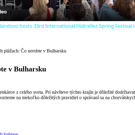
andovo hosts 33rd International Hidirellez Spring Festival
ch plážach: Čo nerobte v Bulharsku
bte v Bulharsku
rov z celého sveta. Pri návšteve týchto krajín je dôležité dodržiavať 
ozrieme na niekoľko dôležitých pravidiel o správaní sa na chorvátskyc
ích krémov