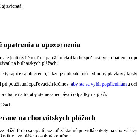
aj zvieratá.
 opatrenia a upozornenia
le je dôležité mať na pamäti niekoľko bezpečnostných opatrení a upoz
právať na bulharských plážach:
e týkajúce sa oblečenia, takže je dôležité nosiť vhodný plavkový kost
 pri používaní opaľovacích krémov,
aby ste sa vyhli popáleninám
a och
 dbajte na to, aby ste nezanechávali odpadky na pláži.
merane na chorvátskych plážach
e pláží. Preto sa oplatí poznať základné pravidlá etikety na chorvátsk
 krajiny, typ pláže a osobný komfort.