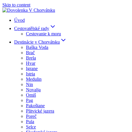
Skip to content
Úvod
Cestovatělské rady
Cestovanie k moru
Destinácie v Chorvátsku
Baška Voda
Brač
Brela
Hvar
Igrane
Istria
Medulin
Nin
Novalja
Omiš
Pag
Pakoštane
Plitvické jazera
Poreč
Pula
Selce