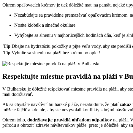
Okrem opaľovacích krémov je tiež dôležité mať na pamäti nejaké tipy
Nezabúdajte sa pravidelne premazávať opaľovacím krémom, naj
Nosite klobúk a slnečné okuliare.
Vyhýbajte sa slneniu v najhorúcejších hodinách dňa, keď je slnk
Tip
Dbajte na hydratáciu pokožky a pijte veľa vody, aby ste predišli
Tip
Vyhnite sa slneniu na pláži bez krému po opici!
Respektujte miestne pravidlá na pláži v B
V Bulharsku je dôležité rešpektovať miestne pravidlá na pláži, aby ste
mali dodržiavať.
Ak sa chystáte navštíviť bulharské pláže, nezabudnite, že platí
zákaz 
môžete fajčiť a kde nie, aby ste nevyvolali konflikty s inými návštevn
Okrem toho,
dodržiavajte pravidlá ohľadom odpadkov
na pláži. 
prírodu a ohroziť zdravie návštevníkov pláže, preto je dôležité, aby 