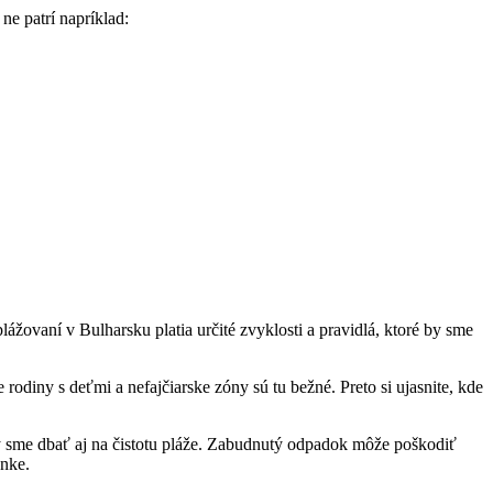
e patrí napríklad:
plážovaní v Bulharsku platia určité zvyklosti a pravidlá, ktoré by sme
odiny s deťmi a nefajčiarske zóny sú tu bežné. Preto si ujasnite, kde
sme dbať aj na čistotu pláže. Zabudnutý odpadok môže poškodiť
enke.