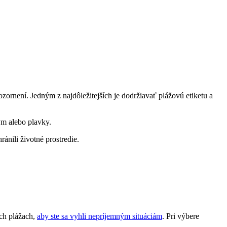
ornení. Jedným z najdôležitejších je dodržiavať plážovú etiketu a
ým alebo plavky.
ránili životné prostredie.
ych plážach,
aby ste sa vyhli nepríjemným situáciám
. Pri výbere