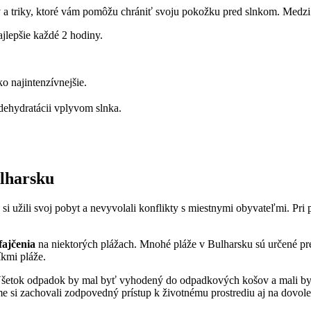
 a triky, ktoré vám pomôžu chrániť svoju pokožku pred slnkom. Medzi n
lepšie každé 2 hodiny.
o najintenzívnejšie.
 dehydratácii vplyvom slnka.
ulharsku
 si užili svoj pobyt a nevyvolali konflikty s miestnymi obyvateľmi. Pri 
fajčenia
na niektorých plážach. Mnohé pláže v Bulharsku sú určené pre r
íkmi pláže.
Všetok odpadok by mal byť vyhodený do odpadkových košov a mali by 
sme si zachovali zodpovedný prístup k životnému prostrediu aj na dovol