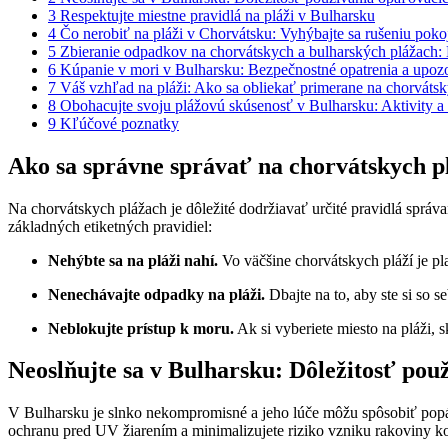
3
Respektujte miestne pravidlá na pláži v Bulharsku
4
Čo nerobiť na pláži v Chorvátsku: Vyhýbajte sa rušeniu poko
5
Zbieranie odpadkov na chorvátskych a bulharských plážach: D
6
Kúpanie v mori v Bulharsku: Bezpečnostné opatrenia a upoz
7
Váš vzhľad na pláži: Ako sa obliekať primerane na chorváts
8
Obohacujte svoju plážovú skúsenosť v Bulharsku: Aktivity a
9
Kľúčové poznatky
Ako sa správne správať na chorvátskych p
Na chorvátskych plážach je dôležité dodržiavať určité pravidlá správ
základných etiketných pravidiel:
Nehýbte sa na pláži nahí.
Vo väčšine chorvátskych pláží je p
Nenechávajte odpadky na pláži.
Dbajte na to, aby ste si so s
Neblokujte prístup k moru.
Ak si vyberiete miesto na pláži, s
Neoslňujte sa v Bulharsku: Dôležitosť po
V Bulharsku je slnko nekompromisné a jeho lúče môžu spôsobiť popá
ochranu pred UV žiarením a minimalizujete riziko vzniku rakoviny k