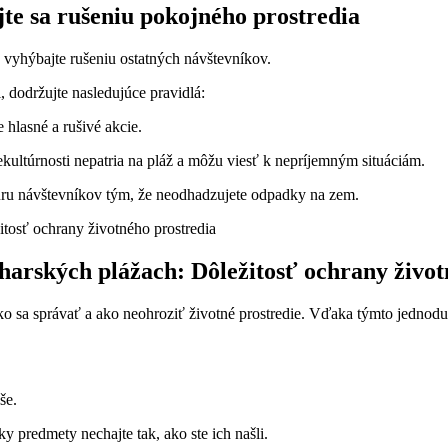
te sa rušeniu pokojného prostredia
a vyhýbajte rušeniu ostatných návštevníkov.
 dodržujte nasledujúce pravidlá:
e hlasné a rušivé akcie.
ekultúrnosti nepatria na pláž a môžu viesť k nepríjemným situáciám.
túru návštevníkov tým, že neodhadzujete odpadky na zem.
harských plážach: Dôležitosť ochrany život
ako sa správať a ako neohroziť životné prostredie. Vďaka týmto jedno
še.
y predmety nechajte tak, ako ste ich našli.