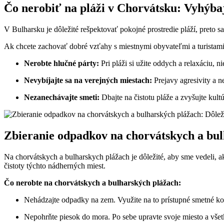
Čo nerobiť na pláži v Chorvátsku: Vyhýbaj
V Bulharsku je dôležité rešpektovať pokojné prostredie pláží, preto s
Ak chcete zachovať dobré vzťahy s miestnymi obyvateľmi a turistami,
Nerobte hlučné párty:
Pri pláži si užite oddych a relaxáciu, ni
Nevybíjajte sa na verejných miestach:
Prejavy agresivity a n
Nezanechávajte smeti:
Dbajte na čistotu pláže a zvyšujte kul
Zbieranie odpadkov na chorvátskych a bul
Na chorvátskych a bulharskych plážach je dôležité, aby sme vedeli, 
čistoty týchto nádherných miest.
Čo nerobte na chorvátskych a bulharských plážach:
Nehádzajte odpadky na zem. Využite na to prístupné smetné ko
Nepohrňte piesok do mora. Po sebe upravte svoje miesto a všetk