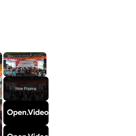
×
×
Play
Unmute
Fullscreen
Now Playing