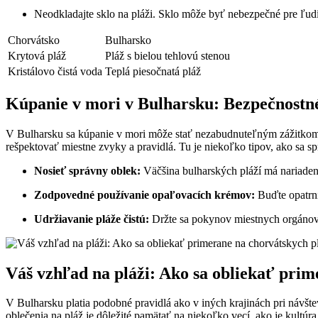
Neodkladajte sklo na pláži. Sklo môže byť nebezpečné pre ľudí 
Chorvátsko
Bulharsko
Krytová pláž
Pláž s bielou tehlovú stenou
Kristálovo čistá voda
Teplá piesočnatá pláž
Kúpanie v mori v Bulharsku: Bezpečnostné
V Bulharsku sa kúpanie v mori môže stať nezabudnuteľným zážitkom, a
rešpektovať miestne zvyky a pravidlá. Tu je niekoľko tipov, ako sa s
Nosieť správny oblek:
Väčšina bulharských pláží má nariadeni
Zodpovedné používanie opaľovacích krémov:
Buďte opatrní
Udržiavanie pláže čistú:
Držte sa pokynov miestnych orgánov a
Váš vzhľad na pláži: Ako sa obliekať pri
V Bulharsku platia podobné pravidlá ako v iných krajinách pri návštev
oblečenia na pláž je dôležité pamätať na niekoľko vecí, ako je kultúra