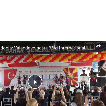
North Macedonia: Valandovo hosts 33rd International Hidirellez Spring Festival in North Macedonia.
Play
Video