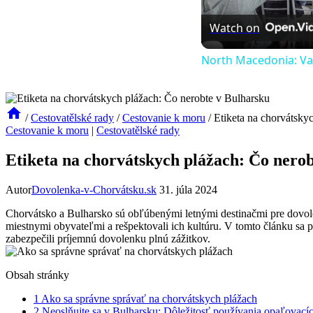
Watch on
North Macedonia: Val
/
Cestovatělské rady
/
Cestovanie k moru
/
Etiketa na chorvátsky
Cestovanie k moru
|
Cestovatělské rady
Etiketa na chorvátskych plážach: Čo nero
Autor
Dovolenka-v-Chorvátsku.sk
31. júla 2024
Chorvátsko a Bulharsko sú obľúbenými letnými destinačmi pre dovolenká
miestnymi obyvateľmi a rešpektovali ich kultúru. V tomto článku sa p
zabezpečili príjemnú dovolenku plnú zážitkov.
Obsah stránky
1
Ako sa správne správať na chorvátskych plážach
2
Neoslňujte sa v Bulharsku: Dôležitosť používania opaľovac