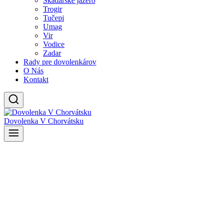
Skadarské jazero
Trogir
Tučepi
Umag
Vir
Vodice
Zadar
Rady pre dovolenkárov
O Nás
Kontakt
Dovolenka V Chorvátsku