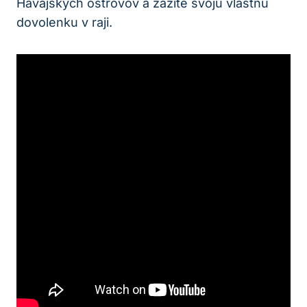
Havajských ostrovov a zažite svoju vlastnú
dovolenku v raji.