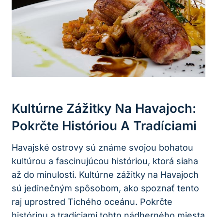
Kultúrne Zážitky Na Havajoch:
Pokrčte Históriou A Tradíciami
Havajské ostrovy sú známe svojou bohatou
kultúrou a fascinujúcou históriou, ktorá siaha
až do minulosti. Kultúrne zážitky na Havajoch
sú jedinečným spôsobom, ako spoznať tento
raj uprostred Tichého oceánu. Pokrčte
históriou a tradíciami tohto nádherného miesta