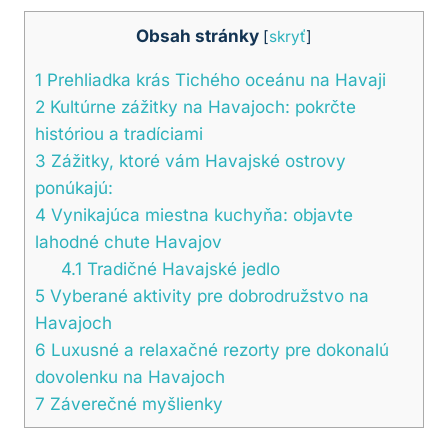
Obsah stránky
[
skryť
]
1
Prehliadka krás Tichého oceánu na Havaji
2
Kultúrne zážitky na Havajoch: pokrčte
históriou a tradíciami
3
Zážitky, ktoré vám Havajské ostrovy
ponúkajú:
4
Vynikajúca miestna kuchyňa: objavte
lahodné chute Havajov
4.1
Tradičné Havajské jedlo
5
Vyberané aktivity pre dobrodružstvo na
Havajoch
6
Luxusné a relaxačné rezorty pre dokonalú
dovolenku na Havajoch
7
Záverečné myšlienky