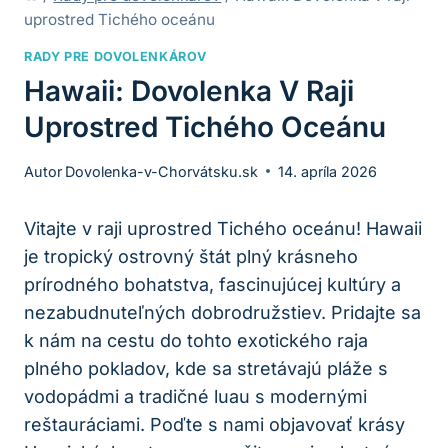
uprostred Tichého oceánu
RADY PRE DOVOLENKÁROV
Hawaii: Dovolenka V Raji
Uprostred Tichého Oceánu
Autor
Dovolenka-v-Chorvátsku.sk
14. apríla 2026
Vitajte v raji uprostred Tichého oceánu! Hawaii
je tropický ostrovný štát plný krásneho
prírodného bohatstva, fascinujúcej kultúry a
nezabudnuteľných dobrodružstiev. Pridajte sa
k nám na cestu do tohto exotického raja
plného pokladov, kde sa stretávajú pláže s
vodopádmi a tradičné luau s modernými
reštauráciami. Poďte s nami objavovať krásy