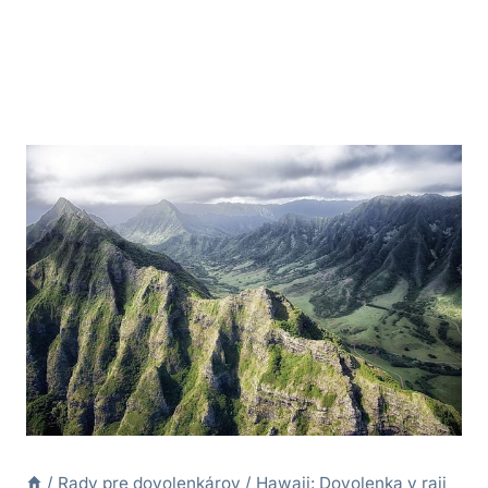
/
Rady pre dovolenkárov
/
Hawaii: Dovolenka v raji