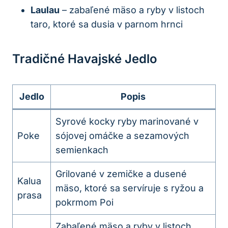
Laulau
– zabaľené mäso a ryby v listoch
taro, ktoré sa dusia v parnom hrnci
Tradičné Havajské Jedlo
Jedlo
Popis
Syrové kocky ryby marinované v
Poke
sójovej omáčke a sezamových
semienkach
Grilované v zemičke a dusené
Kalua
mäso, ktoré sa servíruje s ryžou a
prasa
pokrmom Poi
Zabaľené mäso a ryby v listoch