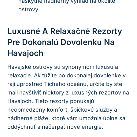
naskytne nádherný výhľad na okolité
ostrovy.
Luxusné A Relaxačné Rezorty
Pre Dokonalú Dovolenku Na
Havajoch
Havajské ostrovy sú synonymom luxusu a
relaxácie. Ak túžite po dokonalej dovolenke v
raji uprostred Tichého oceánu, určite by ste
mali navštíviť niektorý z luxusných rezortov na
Havajoch. Tieto rezorty ponúkajú
neobmedzený komfort, špičkové služby a
nádherné pláže, ktoré vám umožnia úplne sa
oddýchnuť a načerpať nové energie.