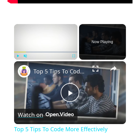
×
Now Playing
×
Play
Unmute
Fullscreen
Top 5 Tips To Code More Effectively
Play
Watch on
Video
Top 5 Tips To Code More Effectively