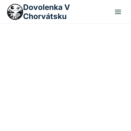
Skip
Dovolenka V
to
Chorvátsku
content