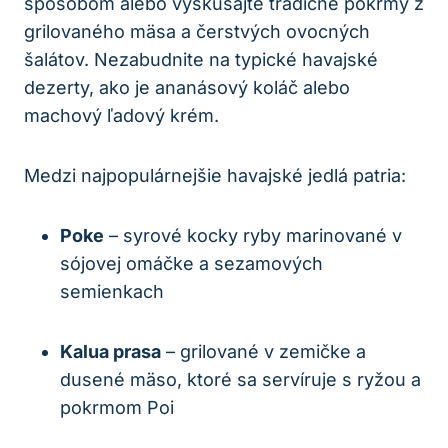
spôsobom alebo vyskúšajte tradičné pokrmy z
grilovaného mäsa a čerstvých ovocných
šalátov. Nezabudnite na typické havajské
dezerty, ako je ananásový koláč alebo
machový ľadový krém.
Medzi najpopulárnejšie havajské jedlá patria:
Poke
– syrové kocky ryby marinované v
sójovej omáčke a sezamových
semienkach
Kalua prasa
– grilované v zemičke a
dusené mäso, ktoré sa servíruje s ryžou a
pokrmom Poi