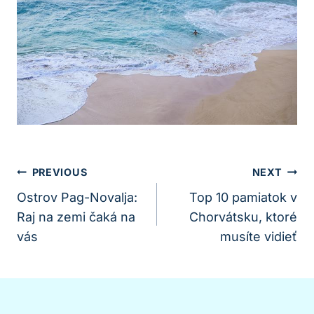
Navigácia
PREVIOUS
NEXT
V
Ostrov Pag-Novalja:
Top 10 pamiatok v
Raj na zemi čaká na
Chorvátsku, ktoré
Článku
vás
musíte vidieť