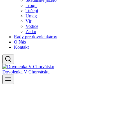
Skadarské jazero
Trogir
Tučepi
Umag
Vir
Vodice
Zadar
Rady pre dovolenkárov
O Nás
Kontakt
Dovolenka V Chorvátsku