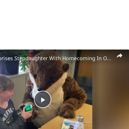
Soldier Surprises Stepdaughter With Homecoming In Otter Mascot Costume | Happily TV
Play
Video