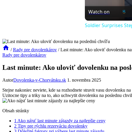
Watch on
Soldier Surprises S
/
Rady pre dovolenkárov
/
Last minute: Ako uloviť dovolenku na
Rady pre dovolenkárov
Last minute: Ako uloviť dovolenku na pos
Autor
Dovolenka-v-Chorvátsku.sk
1. novembra 2025
Stejne nakoniec neviete, kde sa rozhodnete stravit vasu dovolenku n
Uzitocne tipy a triky na to, ako uchwytit dovolenku na poslednu chvi
Obsah stránky
1
Ako nájsť last minute zájazdy za najlepšie ceny
2
Tipy pre rýchlu rezerváciu dovolenky
3
Dôležité faktory pri výbere last minute zájazdu