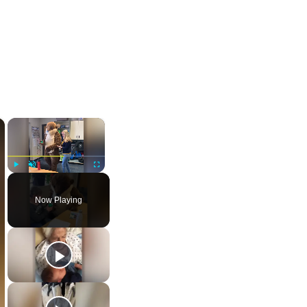
×
×
Play
Unmute
Fullscreen
Now Playing