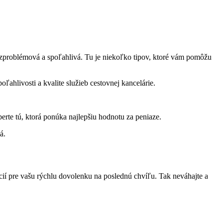
bezproblémová a spoľahlivá. Tu je niekoľko tipov, ktoré vám pomôžu
ahlivosti a kvalite služieb cestovnej kancelárie.
rte tú, ktorá ponúka najlepšiu hodnotu za peniaze.
á.
ácií pre vašu rýchlu dovolenku na poslednú chvíľu. Tak neváhajte a