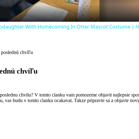
tepdaughter With Homecoming In Otter Mascot Costume | H
 poslednú chvíľu
lednú chvíľu
a poslednu chvilu? V tomto clanku vam pomozeme objavit najlepsie sposo
lu, vas budu v tomto clanku ocakavat. Takze pripravte sa a objavte novy