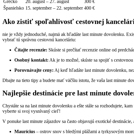
Grécko
20. august – 27. august
300 €
Španielsko
15. september – 22. september
400 €
Ako zistiť spoľahlivosť cestovnej kancelár
nie je vždy jednoduché, najmä ak hľadáte last minute dovolenku. Exi
vybrať tú správnu cestovnú kanceláriu:
Čítajte recenzie:
Skúste si prečítať recenzie online od predchá
Osobný kontakt:
Ak je to možné, skúste sa spojiť s cestovnou
Porovnávajte ceny:
Aj keď hľadáte last minute dovolenku, ne
Dbajte na tieto tipy a budete mať väčšiu istotu, že vaša last minute 
Najlepšie destinácie pre last minute dovol
Chystáte sa na last minute dovolenku a ešte stále sa rozhodujete, ka
vyberte si svoj vysnívaný cieľ!
V ponuke last minute zájazdov sa často objavujú exotické destinácie, 
Maurícius
– ostrov snov s bledými plážami a tyrkysovým mo