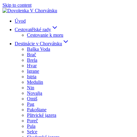
Skip to content
Úvod
Cestovatělské rady
Cestovanie k moru
Destinácie v Chorvátsku
Baška Voda
Brač
Brela
Hvar
Igrane
Istria
Medulin
Nin
Novalja
Omiš
Pag
Pakoštane
Plitvické jazera
Poreč
Pula
Selce