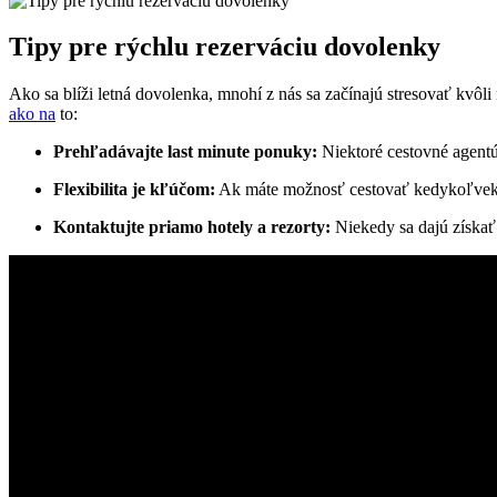
Tipy pre rýchlu rezerváciu dovolenky
Ako sa blíži letná dovolenka, mnohí z nás sa začínajú stresovať kvôli
ako na
to:
Prehľadávajte last minute ponuky:
Niektoré cestovné agentúr
Flexibilita je kľúčom:
Ak máte možnosť cestovať kedykoľvek,
Kontaktujte priamo hotely a rezorty:
Niekedy sa dajú získať 