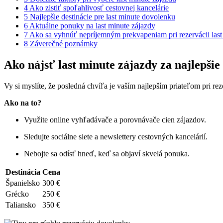
4
Ako zistiť spoľahlivosť cestovnej kancelárie
5
Najlepšie destinácie pre last minute dovolenku
6
Aktuálne ponuky na last minute zájazdy
7
Ako sa vyhnúť nepríjemným prekvapeniam pri rezervácii las
8
Záverečné poznámky
Ako nájsť last minute zájazdy za najlepšie
Vy si myslíte, že posledná chvíľa je vaším najlepším priateľom pri re
Ako na to?
Využite online vyhľadávače a porovnávače cien zájazdov.
Sledujte sociálne siete a newslettery cestovných kancelárií.
Nebojte sa odísť hneď, keď sa objaví skvelá ponuka.
Destinácia
Cena
Španielsko
300 €
Grécko
250 €
Taliansko
350 €