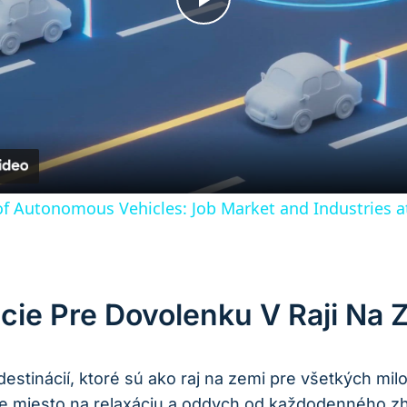
Play
Video
f Autonomous Vehicles: Job Market and Industries a
cie Pre Dovolenku V Raji Na 
stinácií, ktoré sú ako raj na zemi pre všetkých mi
lne miesto na relaxáciu a oddych od každodenného z