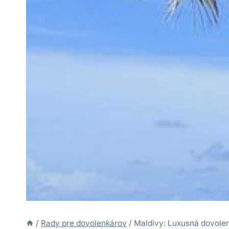
/
Rady pre dovolenkárov
/
Maldivy: Luxusná dovolen