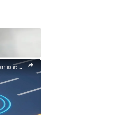
×
Economic Impact of Autonomous Vehicles: Job Market and Industries at Stake