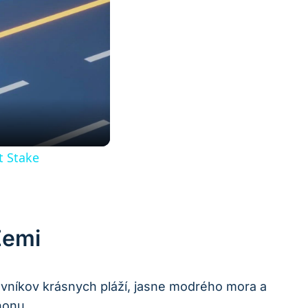
t Stake
Zemi
lovníkov krásnych pláží, jasne modrého mora a
honu.