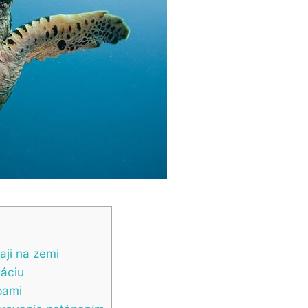
aji na zemi
xáciu
bami