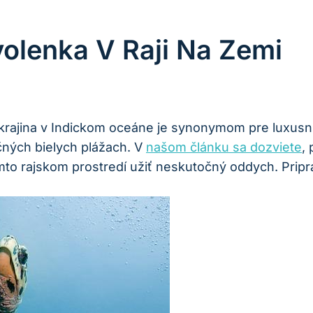
olenka V Raji Na Zemi
bná krajina v Indickom oceáne je synonymom pre luxu
čných bielych plážach. V
našom článku sa dozviete
,
o rajskom prostredí užiť neskutočný oddych. Pripra