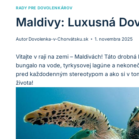
RADY PRE DOVOLENKÁROV
Maldivy: Luxusná Dov
Autor
Dovolenka-v-Chorvátsku.sk
1. novembra 2025
Vitajte v raji na zemi – Maldivách! Táto dro
bungalo na vode, tyrkysovej lagúne a nekone
pred každodenným stereotypom a ako si v tomt
života!