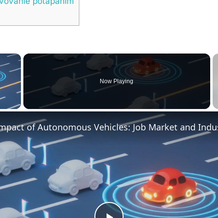
avovanie potápaním
×
Now Playing
y Video