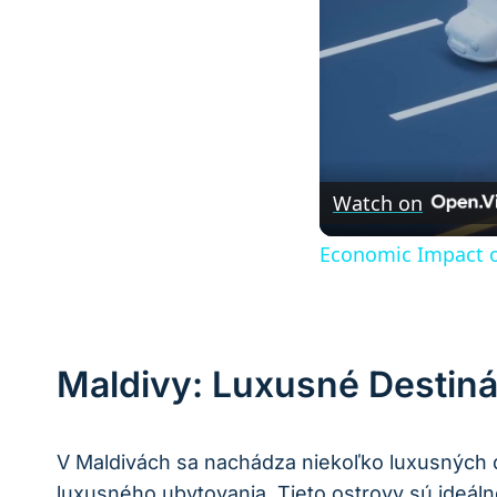
Watch on
Economic Impact o
Maldivy: Luxusné Destiná
V Maldivách sa nachádza niekoľko luxusných de
luxusného ubytovania. Tieto ostrovy sú ideá