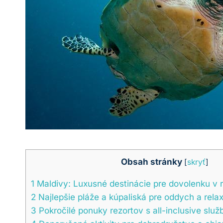
Obsah stránky
[
skryť
]
1
Maldivy: Luxusné destinácie pre dovolenku v r
2
Najlepšie pláže a kúpaliská pre oddych a rela
3
Pokročilé ponuky rezortov s all-inclusive služ