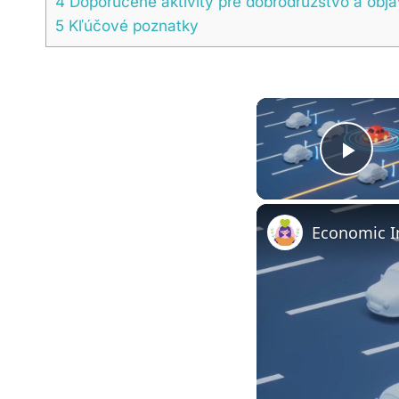
4
Doporučené aktivity pre dobrodružstvo a obj
5
Kľúčové poznatky
Pla