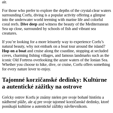
air.
For those who prefer to explore the depths of the crystal-clear waters
surrounding Corfu, diving is a popular activity offering a glimpse
into the underwater world teeming with marine life and colorful
coral reefs.
Dive deep
and witness the beauty of the Mediterranean
Sea up close, surrounded by schools of fish and vibrant sea
creatures.
If you’re looking for a more leisurely way to experience Corfu’s
natural beauty, why not embark on a boat tour around the island?
Hop on a boat
and cruise along the coastline, stopping at secluded
coves, charming fishing villages, and famous landmarks such as the
iconic Old Fortress overlooking the azure waters of the Ionian Sea.
Whether you choose to hike, dive, or cruise, Corfu offers something
for every nature lover to enjoy.
Tajomné korzičanské dedinky: Kultúrne
a autentické zážitky na ostrove
Grécky ostrov Korfu je známy nielen pre svoje bohaté históriu a
nádherné pláže, ale aj pre svoje tajomné korzičanské dedinky, ktoré
ponúkajú kultúrne a autentické zážitky návštevníkom.