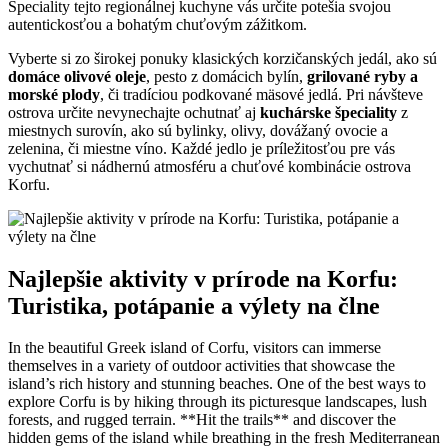
Špeciality tejto regionálnej kuchyne vás určite potešia svojou
autentickosťou a bohatým chuťovým zážitkom.
Vyberte si zo širokej ponuky klasických korzičanských jedál, ako sú
domáce olivové oleje
, pesto z domácich bylín,
grilované ryby a
morské plody
, či tradíciou podkované mäsové jedlá. Pri návšteve
ostrova určite nevynechajte ochutnať aj
kuchárske špeciality
z
miestnych surovín, ako sú bylinky, olivy, dovážaný ovocie a
zelenina, či miestne víno. Každé jedlo je príležitosťou pre vás
vychutnať si nádhernú atmosféru a chuťové kombinácie ostrova
Korfu.
Najlepšie aktivity v prírode na Korfu:
Turistika, potápanie a výlety na člne
In the beautiful Greek island of Corfu, visitors can immerse
themselves in a variety of outdoor activities that showcase the
island’s rich history and stunning beaches. One of the best ways to
explore Corfu is by hiking through its picturesque landscapes, lush
forests, and rugged terrain. **Hit the trails** and discover the
hidden gems of the island while breathing in the fresh Mediterranean