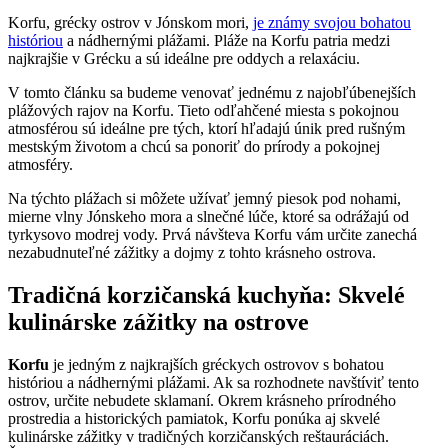
Korfu, grécky ostrov v Jónskom mori,
je známy svojou bohatou
históriou
a nádhernými plážami. Pláže na Korfu patria medzi
najkrajšie v Grécku a sú ideálne pre oddych a relaxáciu.
V tomto článku sa budeme venovať jednému z najobľúbenejších
plážových rajov na Korfu. Tieto odľahčené miesta s pokojnou
atmosférou sú ideálne pre tých, ktorí hľadajú únik pred rušným
mestským životom a chcú sa ponoriť do prírody a pokojnej
atmosféry.
Na týchto plážach si môžete užívať jemný piesok pod nohami,
mierne vlny Jónskeho mora a slnečné lúče, ktoré sa odrážajú od
tyrkysovo modrej vody. Prvá návšteva Korfu vám určite zanechá
nezabudnuteľné zážitky a dojmy z tohto krásneho ostrova.
Tradičná korzičanská kuchyňa: Skvelé
kulinárske zážitky na ostrove
Korfu
je jedným z najkrajších gréckych ostrovov s bohatou
históriou a nádhernými plážami. Ak sa rozhodnete navštíviť tento
ostrov, určite nebudete sklamaní. Okrem krásneho prírodného
prostredia a historických pamiatok, Korfu ponúka aj skvelé
kulinárske zážitky v tradičných korzičanských reštauráciách.