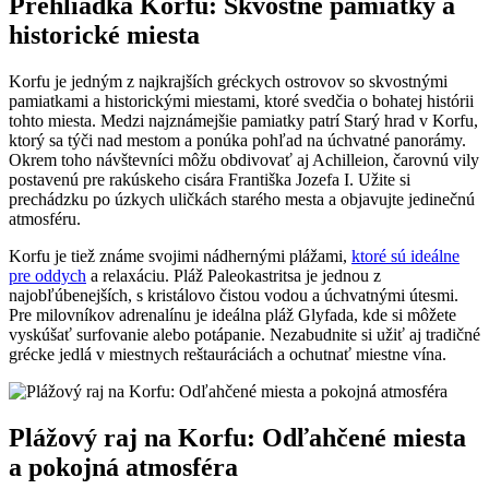
Prehliadka Korfu: Skvostné pamiatky a
historické miesta
Korfu je jedným z najkrajších gréckych ostrovov so skvostnými
pamiatkami a historickými miestami, ktoré svedčia o bohatej histórii
tohto miesta. Medzi najznámejšie pamiatky patrí Starý hrad v Korfu,
ktorý sa týči nad mestom a ponúka pohľad na úchvatné panorámy.
Okrem toho návštevníci môžu obdivovať aj Achilleion, čarovnú vily
postavenú pre rakúskeho cisára Františka Jozefa I. Užite si
prechádzku po úzkych uličkách starého mesta a objavujte jedinečnú
atmosféru.
Korfu je tiež známe svojimi nádhernými plážami,
ktoré sú ideálne
pre oddych
a relaxáciu. Pláž Paleokastritsa je jednou z
najobľúbenejších, s kristálovo čistou vodou a úchvatnými útesmi.
Pre milovníkov adrenalínu je ideálna pláž Glyfada, kde si môžete
vyskúšať surfovanie alebo potápanie. Nezabudnite si užiť aj tradičné
grécke jedlá v miestnych reštauráciách a ochutnať miestne vína.
Plážový raj na Korfu: Odľahčené miesta
a pokojná atmosféra