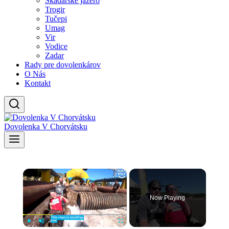
Skadarské jazero
Trogir
Tučepi
Umag
Vir
Vodice
Zadar
Rady pre dovolenkárov
O Nás
Kontakt
Dovolenka V Chorvátsku
×
Now Playing