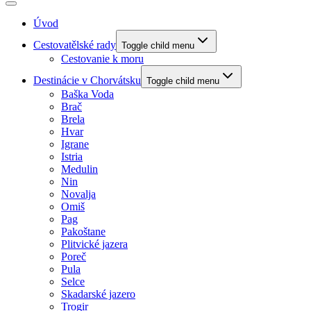
Úvod
Cestovatělské rady
Toggle child menu
Cestovanie k moru
Destinácie v Chorvátsku
Toggle child menu
Baška Voda
Brač
Brela
Hvar
Igrane
Istria
Medulin
Nin
Novalja
Omiš
Pag
Pakoštane
Plitvické jazera
Poreč
Pula
Selce
Skadarské jazero
Trogir