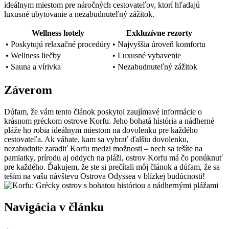
ideálnym miestom pre náročných cestovateľov, ktorí hľadajú
luxusné ubytovanie a nezabudnuteľný zážitok.
Wellness hotely
Exkluzívne rezorty
• Poskytujú relaxačné procedúry
• Najvyššia úroveň komfortu
• Wellness liečby
• Luxusné vybavenie
• Sauna a vírivka
• Nezabudnuteľný zážitok
Záverom
Dúfam, že vám tento článok poskytol zaujímavé informácie o
krásnom gréckom ostrove Korfu. Jeho bohatá história a nádherné
pláže ho robia ideálnym miestom na dovolenku pre každého
cestovateľa. Ak váhate, kam sa vybrať ďalšiu dovolenku,
nezabudnite zaradiť Korfu medzi možnosti – nech sa tešíte na
pamiatky, prírodu aj oddych na pláži, ostrov Korfu má čo ponúknuť
pre každého. Ďakujem, že ste si prečítali môj článok a dúfam, že sa
teším na vašu návštevu Ostrova Odyssea v blízkej budúcnosti!
Navigácia v článku