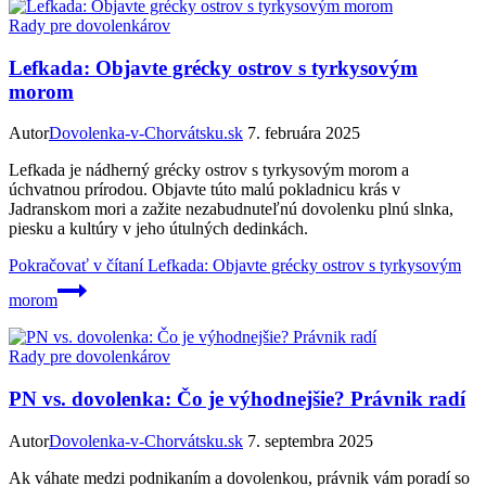
Rady pre dovolenkárov
Lefkada: Objavte grécky ostrov s tyrkysovým
morom
Autor
Dovolenka-v-Chorvátsku.sk
7. februára 2025
Lefkada je nádherný grécky ostrov s tyrkysovým morom a
úchvatnou prírodou. Objavte túto malú pokladnicu krás v
Jadranskom mori a zažite nezabudnuteľnú dovolenku plnú slnka,
piesku a kultúry v jeho útulných dedinkách.
Pokračovať v čítaní
Lefkada: Objavte grécky ostrov s tyrkysovým
morom
Rady pre dovolenkárov
PN vs. dovolenka: Čo je výhodnejšie? Právnik radí
Autor
Dovolenka-v-Chorvátsku.sk
7. septembra 2025
Ak váhate medzi podnikaním a dovolenkou, právnik vám poradí so