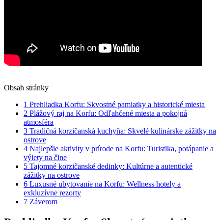
Obsah stránky
1
Prehliadka Korfu: Skvostné pamiatky a historické miesta
2
Plážový raj na Korfu: Odľahčené miesta a pokojná
atmosféra
3
Tradičná korzičanská kuchyňa: Skvelé kulinárske zážitky na
ostrove
4
Najlepšie aktivity v prírode na Korfu: Turistika, potápanie a
výlety na člne
5
Tajomné korzičanské dedinky: Kultúrne a autentické
zážitky na ostrove
6
Luxusné ubytovanie na Korfu: Wellness hotely a
exkluzívne rezorty
7
Záverom