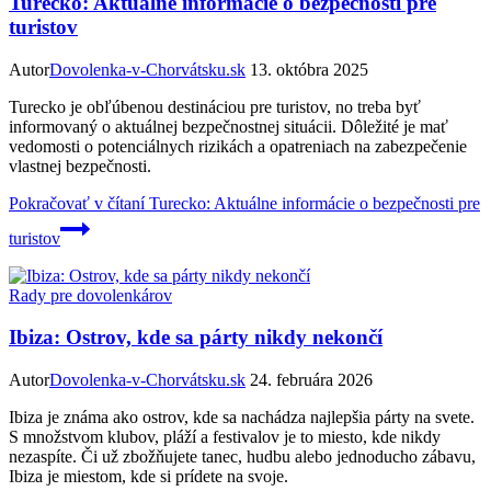
Turecko: Aktuálne informácie o bezpečnosti pre
turistov
Autor
Dovolenka-v-Chorvátsku.sk
13. októbra 2025
Turecko je obľúbenou destináciou pre turistov, no treba byť
informovaný o aktuálnej bezpečnostnej situácii. Dôležité je mať
vedomosti o potenciálnych rizikách a opatreniach na zabezpečenie
vlastnej bezpečnosti.
Pokračovať v čítaní
Turecko: Aktuálne informácie o bezpečnosti pre
turistov
Rady pre dovolenkárov
Ibiza: Ostrov, kde sa párty nikdy nekončí
Autor
Dovolenka-v-Chorvátsku.sk
24. februára 2026
Ibiza je známa ako ostrov, kde sa nachádza najlepšia párty na svete.
S množstvom klubov, pláží a festivalov je to miesto, kde nikdy
nezaspíte. Či už zbožňujete tanec, hudbu alebo jednoducho zábavu,
Ibiza je miestom, kde si prídete na svoje.