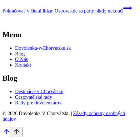
Pokračovať v čítaní
Ibiza: Ostrov, kde sa párty nikdy nekončí
Menu
Dovolenka-v-Chorvatsku.sk
Blog
O Nás
Kontakt
Blog
Destinácie v Chorvátsku
Cestovatělské rady
Rady pre dovolenkárov
© 2026 Dovolenka V Chorvátsku |
Zásady ochrany osobných
údajov