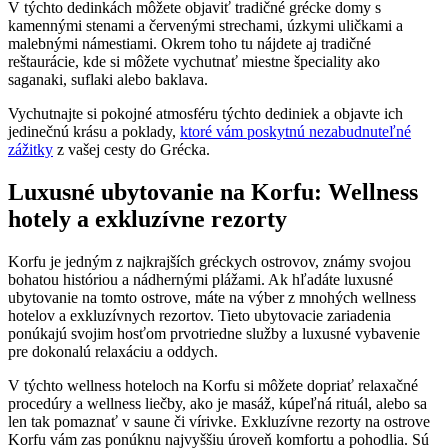
V týchto dedinkách môžete objaviť tradičné grécke domy s
kamennými stenami a červenými strechami, úzkymi uličkami a
malebnými námestiami. Okrem toho tu nájdete aj tradičné
reštaurácie, kde si môžete vychutnať miestne špeciality ako
saganaki, suflaki alebo baklava.
Vychutnajte si pokojné atmosféru týchto dediniek a objavte ich
jedinečnú krásu a poklady,
ktoré vám poskytnú nezabudnuteľné
zážitky
z vašej cesty do Grécka.
Luxusné ubytovanie na Korfu: Wellness
hotely a exkluzívne rezorty
Korfu je jedným z najkrajších gréckych ostrovov, známy svojou
bohatou históriou a nádhernými plážami. Ak hľadáte luxusné
ubytovanie na tomto ostrove, máte na výber z mnohých wellness
hotelov a exkluzívnych rezortov. Tieto ubytovacie zariadenia
ponúkajú svojim hosťom prvotriedne služby a luxusné vybavenie
pre dokonalú relaxáciu a oddych.
V týchto wellness hoteloch na Korfu si môžete dopriať relaxačné
procedúry a wellness liečby, ako je masáž, kúpeľná rituál, alebo sa
len tak pomaznať v saune či vírivke. Exkluzívne rezorty na ostrove
Korfu vám zas ponúknu najvyššiu úroveň komfortu a pohodlia. Sú