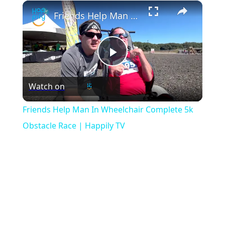
×
Play
Unmute
Fullscreen
Friends Help Man In Wheelchair Complete 5k Obstacle Race | Happily TV
Play
Watch on
Video
Friends Help Man In Wheelchair Complete 5k
Obstacle Race | Happily TV