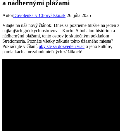
a nádhernými plážami
Autor
Dovolenka-v-Chorvátsku.sk
26. júla 2025
Vitajte na náš nový článok! Dnes sa pozrieme bližšie na jeden z
najkrajších gréckych ostrovov – Korfu. S bohatou históriou a
nádhernými plážami, tento ostrov je skutočným pokladom
Stredomoria. Poznáte všetky zákutia tohto úžasného miesta?
Pokračujte v čítaní,
aby ste sa dozvedeli viac
o jeho kultúre,
pamiatkach a nezabudnuteľných zážitkoch!