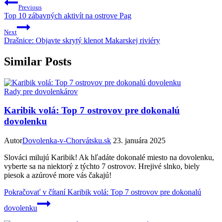
Previous
Top 10 zábavných aktivít na ostrove Pag
Next
Drašnice: Objavte skrytý klenot Makarskej riviéry
Similar Posts
Rady pre dovolenkárov
Karibik volá: Top 7 ostrovov pre dokonalú
dovolenku
Autor
Dovolenka-v-Chorvátsku.sk
23. januára 2025
Slováci milujú Karibik! Ak hľadáte dokonalé miesto na dovolenku,
vyberte sa na niektorý z týchto 7 ostrovov. Hrejivé slnko, biely
piesok a azúrové more vás čakajú!
Pokračovať v čítaní
Karibik volá: Top 7 ostrovov pre dokonalú
dovolenku