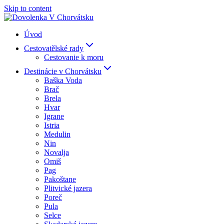
Skip to content
Úvod
Cestovatělské rady
Cestovanie k moru
Destinácie v Chorvátsku
Baška Voda
Brač
Brela
Hvar
Igrane
Istria
Medulin
Nin
Novalja
Omiš
Pag
Pakoštane
Plitvické jazera
Poreč
Pula
Selce