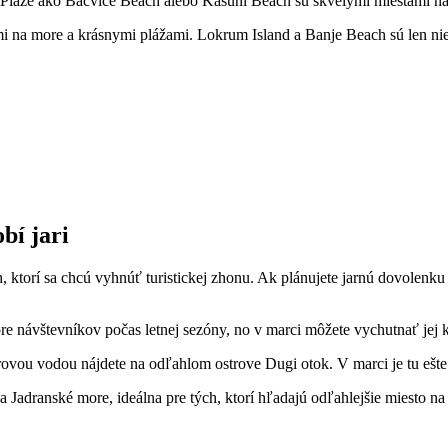
 Pláže ako Bacvice Beach alebo Kasuni Beach sú skvelými miestami na
na more a krásnymi plážami. Lokrum Island a Banje Beach sú len nie
bí jari
 ktorí sa chcú vyhnúť turistickej zhonu. Ak plánujete jarnú dovolenku 
e návštevníkov počas letnej sezóny, no v marci môžete vychutnať jej k
ovou vodou nájdete na odľahlom ostrove Dugi otok. V marci je tu ešte 
adranské more, ideálna pre tých, ktorí hľadajú odľahlejšie miesto na