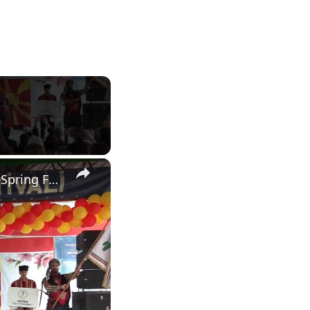
×
North Macedonia: Valandovo hosts 33rd International Hidirellez Spring Festival in North Macedonia.