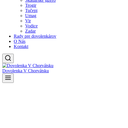
Skadarské jazero
Trogir
Tučepi
Umag
Vir
Vodice
Zadar
Rady pre dovolenkárov
O Nás
Kontakt
Dovolenka V Chorvátsku