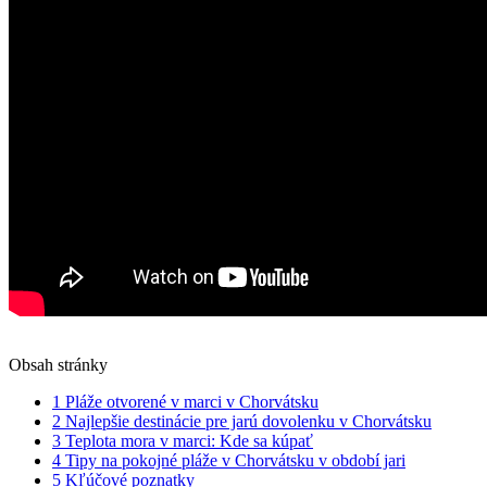
Obsah stránky
1
Pláže otvorené v marci v Chorvátsku
2
Najlepšie destinácie pre jarú dovolenku v Chorvátsku
3
Teplota mora v marci: Kde sa kúpať
4
Tipy na pokojné pláže v Chorvátsku v období jari
5
Kľúčové poznatky