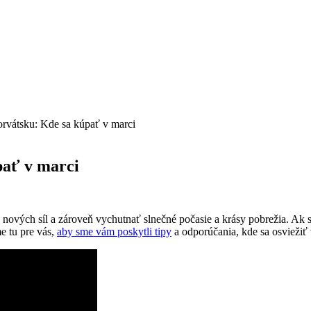
rvátsku: Kde sa kúpať v marci
pať v marci
 nových síl a zároveň vychutnať slnečné počasie a krásy pobrežia. Ak 
me tu pre vás,
aby sme vám poskytli tipy
a odporúčania, kde sa osviežiť