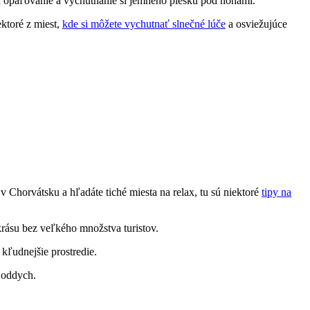
 opaľovanie a vychutnanie si jemného piesku pod nohami.
ktoré z miest,
kde si môžete vychutnať slnečné lúče
a osviežujúce
v Chorvátsku a hľadáte tiché miesta na relax, tu sú niektoré
tipy na
rásu bez veľkého množstva turistov.
kľudnejšie prostredie.
 oddych.