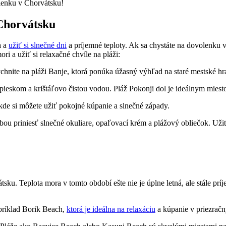
olenku v Chorvátsku!
 Chorvátsku
a a
užiť si slnečné dni
a príjemné teploty. Ak sa chystáte na dovolenku v
ri a užiť si relaxačné chvíle na pláži:
dýchnite na pláži Banje, ktorá ponúka úžasný výhľad na staré mestské hr
pieskom a krištáľovo čistou vodou. Pláž Pokonji dol je ideálnym miest
kde si môžete užiť pokojné kúpanie a slnečné západy.
ou priniesť slnečné okuliare, opaľovací krém a plážový obliečok. Užite 
u. Teplota mora v tomto období ešte nie je úplne letná, ale stále príj
apríklad Borik Beach,
ktorá je ideálna na relaxáciu
a kúpanie v priezrač