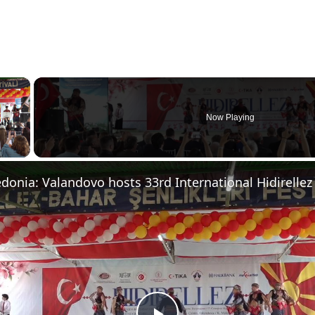
×
Now Playing
 Video