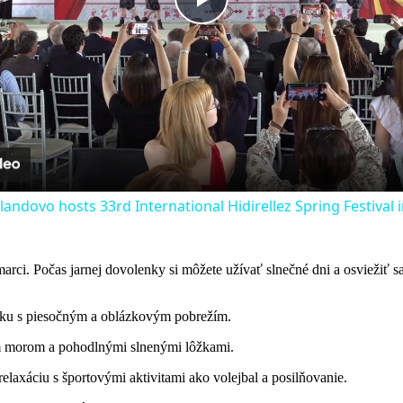
Play
Video
andovo hosts 33rd International Hidirellez Spring Festival
i. Počas jarnej dovolenky si môžete užívať slnečné dni a osviežiť sa
átsku s piesočným a oblázkovým pobrežím.
ým morom a pohodlnými slnenými lôžkami.
relaxáciu s športovými aktivitami ako volejbal a posilňovanie.