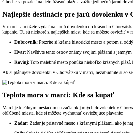
Choďte sa pozrieť na tieto úžasné pláže a zažite jedinečnú jarnú dov
Najlepšie destinácie pre jarú dovolenku v
V marci sa môžete vydať na jarnú dovolenku do krásneho Chorvátsk
kúpanie. Tu sú niektoré z najlepších miest, kde sa môžete osviežiť v mo
Dubrovník
: Prezrite si krásne historické mesto a potom si od
Hvar
: Navštívte tento ostrov známy svojimi plážami s jemným 
Rovinj
: Toto malebné mesto ponúka niekoľko krásnych pláží, 
Ak si plánujete dovolenku v Chorvátsku v marci, nezabudnite si so seb
Teplota mora v marci: Kde sa kúpať
Marci je ideálnym mesiacom na začiatok jarných dovoleniek v Chorvátsk
obľúbené miesta, kde si môžete vychutnať osviežujúce plávanie:
Zadar:
Zadar je prístavné mesto s krásnymi plážami, ako je n