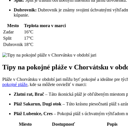
Split:
Split je ďalším obľúbeným miestom na jarnú dovolenku.
Dubrovnik:
Dubrovnik je známy svojimi úchvatnými výhľadmi 
kúpanie.
Mesto
Teplota mora v marci
Zadar
16°C
Split
17°C
Dubrovnik
18°C
Tipy na pokojné pláže v Chorvátsku v obdo
Pláže v Chorvátsku v období jari môžu byť pokojné a ideálne pre tých,
pokojné pláže
, kde sa môžete osviežiť v marci:
Zlatni rat, Brač
– Táto ikonická pláž je obľúbeným miestom pr
Pláž Sakarun, Dugi otok
– Túto krásnu piesočnatú pláž s azúr
Pláž Lubenice, Cres
– Pokojná pláž s úchvatným výhľadom na J
Miesto
Dostupnosť
Popis