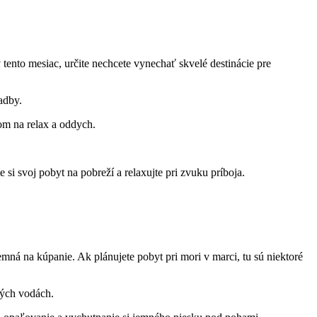
 tento mesiac, určite nechcete vynechať skvelé destinácie pre
adby.
om na relax a oddych.
si svoj pobyt na pobreží a relaxujte pri zvuku príboja.
emná na kúpanie. Ak plánujete pobyt pri mori v marci, tu sú niektoré
ných vodách.