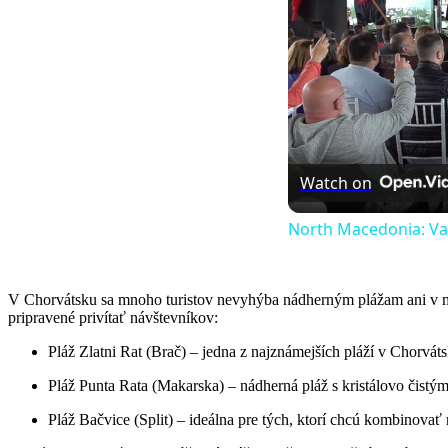
Watch on
North Macedonia: Val
V Chorvátsku sa mnoho turistov nevyhýba nádherným plážam ani v marc
pripravené privítať návštevníkov:
Pláž Zlatni Rat (Brač) – jedna z najznámejších pláží v Chorv
Pláž Punta Rata (Makarska) – nádherná pláž s kristálovo čist
Pláž Bačvice (Split) – ideálna pre tých, ktorí chcú kombinovať 