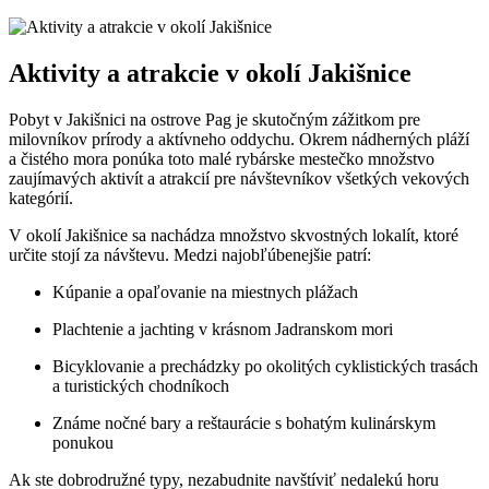
Aktivity a atrakcie v okolí Jakišnice
Pobyt v Jakišnici na ostrove Pag je skutočným zážitkom pre
milovníkov prírody a aktívneho oddychu. Okrem nádherných pláží
a čistého mora ponúka toto malé rybárske mestečko množstvo
zaujímavých aktivít a atrakcií pre návštevníkov všetkých vekových
kategórií.
V okolí Jakišnice sa nachádza množstvo skvostných lokalít, ktoré
určite stojí za návštevu. Medzi najobľúbenejšie patrí:
Kúpanie a opaľovanie na miestnych plážach
Plachtenie a jachting v krásnom Jadranskom mori
Bicyklovanie a prechádzky po okolitých cyklistických trasách
a turistických chodníkoch
Známe nočné bary a reštaurácie s bohatým kulinárskym
ponukou
Ak ste dobrodružné typy, nezabudnite navštíviť nedalekú horu