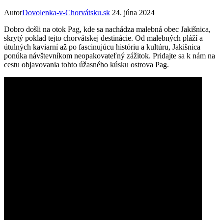
Autor
Dovolenka-v-Chorvátsku.sk
24. júna 2024
Dobro došli na otok Pag, kde sa nachádza malebná obec Jakišnica,
skrytý poklad tejto chorvátskej destinácie. Od malebných pláží a
útulných kaviarní až po fascinujúcu históriu a kultúru, Jakišnica
ponúka návštevníkom neopakovateľný zážitok. Pridajte sa k nám na
cestu objavovania tohto úžasného kúsku ostrova Pag.