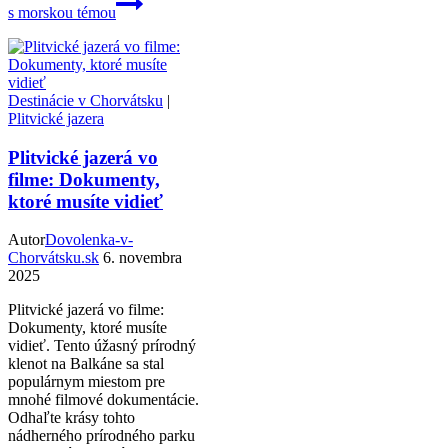
s morskou témou
Destinácie v Chorvátsku
|
Plitvické jazera
Plitvické jazerá vo
filme: Dokumenty,
ktoré musíte vidieť
Autor
Dovolenka-v-
Chorvátsku.sk
6. novembra
2025
Plitvické jazerá vo filme:
Dokumenty, ktoré musíte
vidieť. Tento úžasný prírodný
klenot na Balkáne sa stal
populárnym miestom pre
mnohé filmové dokumentácie.
Odhaľte krásy tohto
nádherného prírodného parku