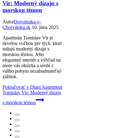
Vir: Moderný dizajn s
morskou témou
Autor
Dovolenka-v-
Chorvátsku.sk
10. júna 2025
Apartmán Tomislav Vir je
skvelou voľbou pre tých, ktorí
milujú moderný dizajn s
morskou témou. Jeho
elegantný interiér a výhľad na
more vás okúzlia a urobí z
vášho pobytu nezabudnuteľný
zážitok.
Pokračovať v čítaní
Apartment
Tomislav Vir: Moderný dizajn
s morskou témou