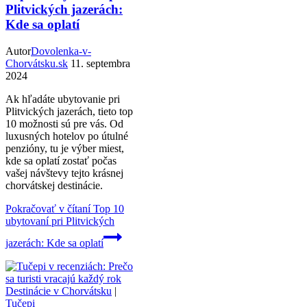
Plitvických jazerách:
Kde sa oplatí
Autor
Dovolenka-v-
Chorvátsku.sk
11. septembra
2024
Ak hľadáte ubytovanie pri
Plitvických jazerách, tieto top
10 možnosti sú pre vás. Od
luxusných hotelov po útulné
penzióny, tu je výber miest,
kde sa oplatí zostať počas
vašej návštevy tejto krásnej
chorvátskej destinácie.
Pokračovať v čítaní
Top 10
ubytovaní pri Plitvických
jazerách: Kde sa oplatí
Destinácie v Chorvátsku
|
Tučepi