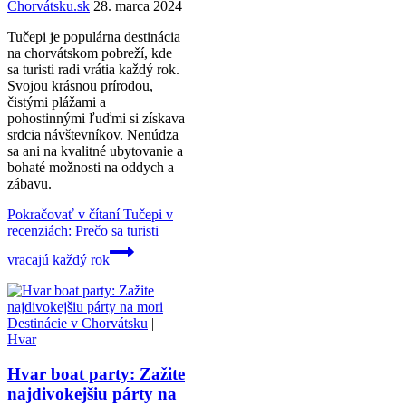
Chorvátsku.sk
28. marca 2024
Tučepi je populárna destinácia
na chorvátskom pobreží, kde
sa turisti radi vrátia každý rok.
Svojou krásnou prírodou,
čistými plážami a
pohostinnými ľuďmi si získava
srdcia návštevníkov. Nenúdza
sa ani na kvalitné ubytovanie a
bohaté možnosti na oddych a
zábavu.
Pokračovať v čítaní
Tučepi v
recenziách: Prečo sa turisti
vracajú každý rok
Destinácie v Chorvátsku
|
Hvar
Hvar boat party: Zažite
najdivokejšiu párty na