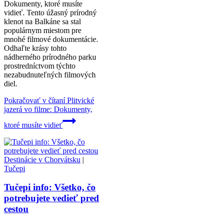
Dokumenty, ktoré musíte
vidieť. Tento úžasný prírodný
klenot na Balkáne sa stal
populárnym miestom pre
mnohé filmové dokumentácie.
Odhaľte krásy tohto
nádherného prírodného parku
prostredníctvom týchto
nezabudnuteľných filmových
diel.
Pokračovať v čítaní
Plitvické
jazerá vo filme: Dokumenty,
ktoré musíte vidieť
Destinácie v Chorvátsku
|
Tučepi
Tučepi info: Všetko, čo
potrebujete vedieť pred
cestou