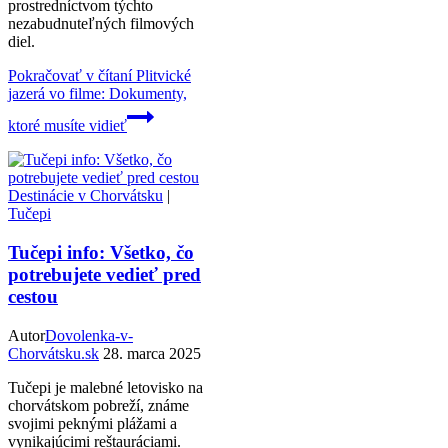
prostredníctvom týchto
nezabudnuteľných filmových
diel.
Pokračovať v čítaní
Plitvické
jazerá vo filme: Dokumenty,
ktoré musíte vidieť
Destinácie v Chorvátsku
|
Tučepi
Tučepi info: Všetko, čo
potrebujete vedieť pred
cestou
Autor
Dovolenka-v-
Chorvátsku.sk
28. marca 2025
Tučepi je malebné letovisko na
chorvátskom pobreží, známe
svojimi peknými plážami a
vynikajúcimi reštauráciami.