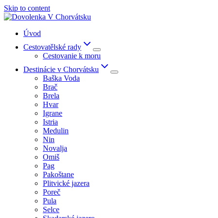
Skip to content
Úvod
Cestovatělské rady
Cestovanie k moru
Destinácie v Chorvátsku
Baška Voda
Brač
Brela
Hvar
Igrane
Istria
Medulin
Nin
Novalja
Omiš
Pag
Pakoštane
Plitvické jazera
Poreč
Pula
Selce