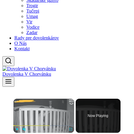
Skadarské jazero
Trogir
Tučepi
Umag
Vir
Vodice
Zadar
Rady pre dovolenkárov
O Nás
Kontakt
Dovolenka V Chorvátsku
×
Now Playing