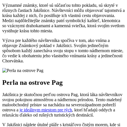
Významné známky, ktoré sú súčasťou tohto pokladu, sú skryté v
rôznych častiach Jakišnice. Návštevníci môžu objavovať tajomstvá a
krásu každej z nich, čo posilňuje ich vlastnú cestu objavovania.
Medzi najdôležitejšie známky patrí symbolický kaštieľ, klenotnica
so vzácnymi drahokamami a kamenná sviečka, ktorá svojím svetlom
vystihuje krásu tohto miesta.
Výzva pre každého návštevníka spočíva v tom, ako vníma a
objavuje Známkový poklad v Jakišnici. Svojím jedinečným
spôsobom každý zanecháva svoju stopu v tomto nádhernom mieste,
čo vedie k obohateniu jeho vlastného vnímania krásy a jedinečnosti
Chorvátska.
Perla na ostrove Pag
Jakišnica je skutočnou perľou ostrova Pag, ktorá láka návštevníkov
svojou pokojnou atmosférou a nádhernou prírodou. Tento malebný
maloobchodný prístav sa nachádza na severozápadnom pobreží
ostrova a
je ideálnym miestom pre tých
, ktorí hľadajú oddych a
relaxáciu ďaleko od rušných turistických destinácií.
V Jakišnici nájdete útulné pláže s kristáľovo čistým morem, kde si