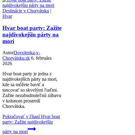
Destinácie v Chorvátsku
|
Hvar
Hvar boat party: Zažite
najdivokejšiu párty na
mori
Autor
Dovolenka-v-
Chorvátsku.sk
6. februára
2026
Hvar boat party je jedna z
najdivokejších párty na mori,
kde sa môžete baviť a
tancovať so skvelými ľuďmi.
Zažite nezabudnuteľnú zábavu
v krásnom prostredí
Chorvátska.
Pokračovať v čítaní
Hvar boat
party: Zažite najdivokejšiu
párty na mori