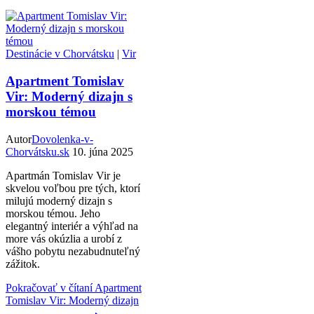
Destinácie v Chorvátsku
|
Vir
Apartment Tomislav
Vir: Moderný dizajn s
morskou témou
Autor
Dovolenka-v-
Chorvátsku.sk
10. júna 2025
Apartmán Tomislav Vir je
skvelou voľbou pre tých, ktorí
milujú moderný dizajn s
morskou témou. Jeho
elegantný interiér a výhľad na
more vás okúzlia a urobí z
vášho pobytu nezabudnuteľný
zážitok.
Pokračovať v čítaní
Apartment
Tomislav Vir: Moderný dizajn