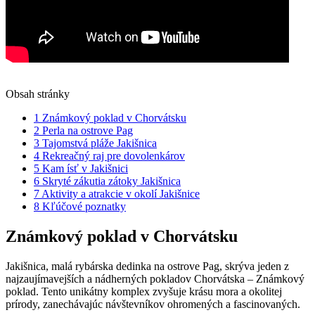
Obsah stránky
1
Známkový poklad v Chorvátsku
2
Perla na ostrove Pag
3
Tajomstvá pláže Jakišnica
4
Rekreačný raj pre dovolenkárov
5
Kam ísť v Jakišnici
6
Skryté zákutia zátoky Jakišnica
7
Aktivity a atrakcie v okolí Jakišnice
8
Kľúčové poznatky
Známkový poklad v Chorvátsku
Jakišnica, malá rybárska dedinka na ostrove Pag, skrýva jeden z
najzaujímavejších a nádherných pokladov Chorvátska – Známkový
poklad. Tento unikátny komplex zvyšuje krásu mora a okolitej
prírody, zanechávajúc návštevníkov ohromených a fascinovaných.