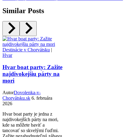
Similar Posts
Destinácie v Chorvátsku
|
Hvar
Hvar boat party: Zažite
najdivokejšiu párty na
mori
Autor
Dovolenka-v-
Chorvátsku.sk
6. februára
2026
Hvar boat party je jedna z
najdivokejších párty na mori,
kde sa môžete baviť a
tancovať so skvelými ľuďmi.
Zažite nezabudnuteľnú zábavu