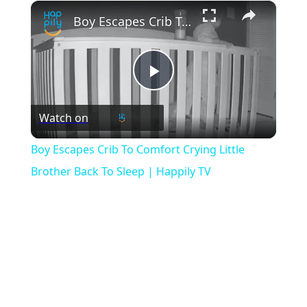
×
Play
Unmute
Fullscreen
Boy Escapes Crib To Comfort Crying Little Brother Back To Sleep | Happily TV
Play
Watch on
Video
Boy Escapes Crib To Comfort Crying Little
Brother Back To Sleep | Happily TV