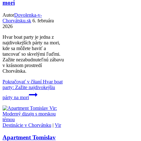
mori
Autor
Dovolenka-v-
Chorvátsku.sk
6. februára
2026
Hvar boat party je jedna z
najdivokejších párty na mori,
kde sa môžete baviť a
tancovať so skvelými ľuďmi.
Zažite nezabudnuteľnú zábavu
v krásnom prostredí
Chorvátska.
Pokračovať v čítaní
Hvar boat
party: Zažite najdivokejšiu
párty na mori
Destinácie v Chorvátsku
|
Vir
Apartment Tomislav