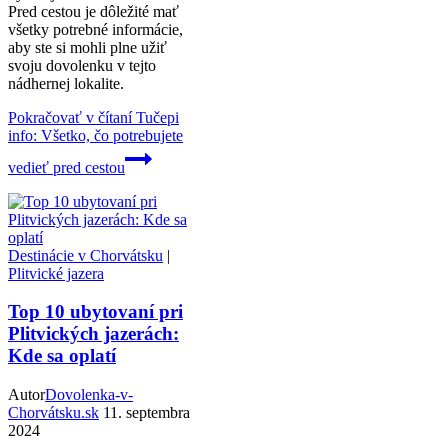
Pred cestou je dôležité mať
všetky potrebné informácie,
aby ste si mohli plne užiť
svoju dovolenku v tejto
nádhernej lokalite.
Pokračovať v čítaní
Tučepi
info: Všetko, čo potrebujete
vedieť pred cestou
Destinácie v Chorvátsku
|
Plitvické jazera
Top 10 ubytovaní pri
Plitvických jazerách:
Kde sa oplatí
Autor
Dovolenka-v-
Chorvátsku.sk
11. septembra
2024