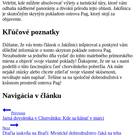
Velebit, kde môžete absolvovať výlety a turistické túry, ktoré vám
odhalia nádherné panorámy a divokú prírodu tejto oblasti. Jakišnica
je skutočným skrytým pokladom ostrova Pag, ktorý stojí za
objavenie.
Kľúčové poznatky
Dúfame, že vás tento článok o Jakišnici inšpiroval a poskytol vám
dôležité informácie o tomto skrytom poklade ostrova Pag.
Nezabudnite sa jedného dňa vydať do tohto malebného prímorského
miesta a objaviť svoje vlastné poklady! Ďakujeme, že ste sa s nami
podelili o túto fascinujúcu časť chorvátskeho pobrežia. Ak máte
nejaké otázky alebo chcete zdieľať svoje vlastné skúsenosti,
neváhajte nám napísať. Tešíme sa na spoločné dobrodružstvá v
krásnom prostredí ostrova Pag!
Navigácia v článku
Previous
Jarná dovolenka v Chorvátsku: Kde sa kúpať v marci
Next
Dračia jaskyňa na Brači: Mystické dobrodružstvo čaká na teba