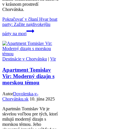
v krásnom prostredí
Chorvátska.
Pokračovať v čítaní
Hvar boat
party: Zažite najdivokejšiu
párty na mori
Destinácie v Chorvátsku
|
Vir
Apartment Tomislav
Vir: Moderný dizajn s
morskou témou
Autor
Dovolenka-v-
Chorvátsku.sk
10. júna 2025
Apartmán Tomislav Vir je
skvelou voľbou pre tých, ktorí
milujú moderný dizajn s
morskou témou. Jeho