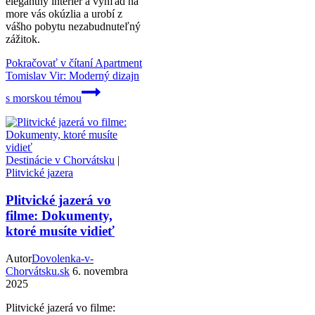
elegantný interiér a výhľad na
more vás okúzlia a urobí z
vášho pobytu nezabudnuteľný
zážitok.
Pokračovať v čítaní
Apartment
Tomislav Vir: Moderný dizajn
s morskou témou
Destinácie v Chorvátsku
|
Plitvické jazera
Plitvické jazerá vo
filme: Dokumenty,
ktoré musíte vidieť
Autor
Dovolenka-v-
Chorvátsku.sk
6. novembra
2025
Plitvické jazerá vo filme: