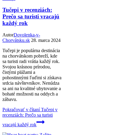
Tučepi v recenziách:
Prečo sa turisti vracajú
každý rok
Autor
Dovolenka-v-
Chorvátsku.sk
28. marca 2024
Tučepi je populárna destinácia
na chorvátskom pobreží, kde
sa turisti radi vrátia každý rok.
Svojou krásnou prírodou,
čistými plážami a
pohostinnými ľuďmi si získava
srdcia návštevníkov. Nenúdza
sa ani na kvalitné ubytovanie a
bohaté možnosti na oddych a
zábavu.
Pokračovať v čítaní
Tučepi v
recenziách: Prečo sa turisti
vracajú každý rok