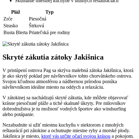
Skúmanie miestnej kuchyne v útulných reštauráciách
Pláž
Typ
Zrće
Piesočná
Strasko
Štrková
Busta Blerta
Priateľská pre rodiny
Skryté zákutia zátoky Jakišnica
V pristúpení ostrova Pag sa skrýva malebná zátoka Jakišnica, ktorá
je ako skrytý poklad pre návštevníkov tohto chorvátskeho ostrova.
Svojou kľudnou atmosférou a nádhernou prírodou ponúka
návštevníkom ideálne miesto na oddych a relaxáciu.
V zátokinej sa nachádzajú skryté zákutia, kde môžete objavovať
krásne piesočnaté pláže a tiché skalnaté úkryty. Pre milovníkov
dobrodružstva je tu možnosť vodných športov ako windsurfing
alebo potápanie.
Nezabudnite si užiť miestnu kuchyňu v niektorom z mnohých
reštaurácií pri zátokine a ochutnajte miestne ryby a morské plody.
Jakišnica je miesto,
ktoré vás určite očarí svojou krásou
a pokojom.