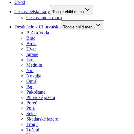
Úvod
Cestovatělské rady
Toggle child menu
Cestovanie k moru
Destinácie v Chorvátsku
Toggle child menu
Baška Voda
Brač
Brela
Hvar
Igrane
Istria
Medulin
Nin
Novalja
Omiš
Pag
Pakoštane
Plitvické jazera
Poreč
Pula
Selce
Skadarské jazero
Trogir
Tučepi