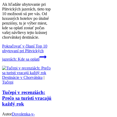
Ak hľadáte ubytovanie pri
Plitvických jazerách, tieto top
10 možnosti sú pre vás. Od
luxusných hotelov po útulné
penzióny, tu je výber miest,
kde sa oplatí zostať počas
vašej návštevy tejto krásnej
chorvátskej destinácie.
Pokračovať v čítaní
Top 10
ubytovaní pri Plitvických
jazerách: Kde sa oplatí
Destinácie v Chorvátsku
|
Tučepi
Tučepi v recenziách:
Prečo sa turisti vracajú
každý rok
Autor
Dovolenka-v-