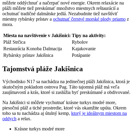
môžete oddýchnuť a načerpať nové energie. Okrem relaxácie na
pláži môžete tiež preskúmať množstvo miestnych reštaurácií a
ochutnať tradičné dalmátske jedlá. Nezabudnite tiež navštíviť
miestny rybársky prístav a
ochutnať čerstvé morské plody priamo
z
mora.
Miesta na navštívenie v Jakišnici:
Tipy na aktivity:
Pláž Strčica
Rybolov
Restaurácia Konoba Dalmacija
Kajakovanie
Rybársky prístav Jakišnica
Potápanie
Tajomstvá pláže Jakišnica
Východisko N17 sa nachádza na jedinečnej pláži Jakišnica, ktorá je
skutočným pokladom ostrova Pag. Táto tajomná pláž má veľa
zaujímavostí a krás, ktoré si zaslúžia byť preskúmané a obdivované.
Na Jakišnici si môžete vychutnať krásne turkys modré more,
piesočnú pláž a tiché prostredie, ktoré vás okamžite upúta. Okrem
toho sa tu nachádza aj útulný kemp,
ktorý je ideálnym miestom na
oddych
a relax.
Krásne turkys modré more