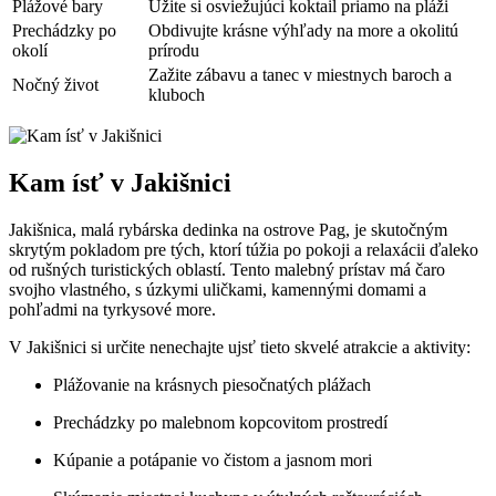
Plážové bary
Užite si osviežujúci koktail priamo na pláži
Prechádzky po
Obdivujte krásne výhľady na more a okolitú
okolí
prírodu
Zažite zábavu a tanec v miestnych baroch a
Nočný život
kluboch
Kam ísť v Jakišnici
Jakišnica, malá rybárska dedinka na ostrove Pag, je skutočným
skrytým pokladom pre tých, ktorí túžia po pokoji a relaxácii ďaleko
od rušných turistických oblastí. Tento malebný prístav má čaro
svojho vlastného, s úzkymi uličkami, kamennými domami a
pohľadmi na tyrkysové more.
V Jakišnici si určite nenechajte ujsť tieto skvelé atrakcie a aktivity:
Plážovanie na krásnych piesočnatých plážach
Prechádzky po malebnom kopcovitom prostredí
Kúpanie a potápanie vo čistom a jasnom mori