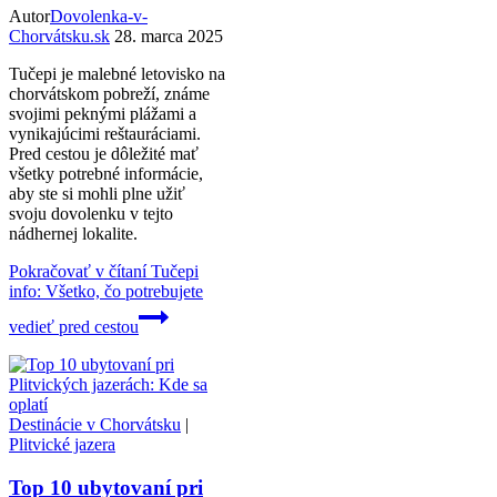
Autor
Dovolenka-v-
Chorvátsku.sk
28. marca 2025
Tučepi je malebné letovisko na
chorvátskom pobreží, známe
svojimi peknými plážami a
vynikajúcimi reštauráciami.
Pred cestou je dôležité mať
všetky potrebné informácie,
aby ste si mohli plne užiť
svoju dovolenku v tejto
nádhernej lokalite.
Pokračovať v čítaní
Tučepi
info: Všetko, čo potrebujete
vedieť pred cestou
Destinácie v Chorvátsku
|
Plitvické jazera
Top 10 ubytovaní pri