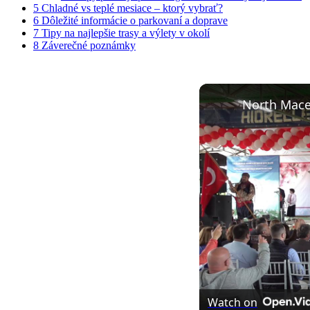
5
Chladné vs ⁢teplé mesiace – ktorý vybrať?
6
Dôležité informácie o ⁤parkovaní a doprave
7
Tipy na najlepšie ‌trasy a výlety v okolí
8
Záverečné⁤ poznámky
Watch on