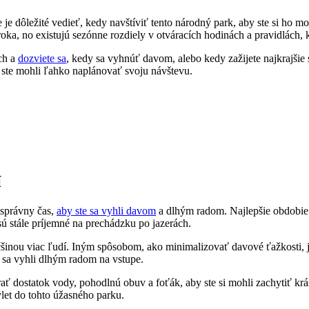
je ⁣dôležité vedieť, kedy navštíviť tento národný⁢ park, aby ste si ho m
oka, no existujú sezónne rozdiely v otváracích⁤ hodinách a⁣ pravidlách, kt
ch a‍
dozviete sa
, kedy sa vyhnúť davom, alebo kedy zažijete⁢ najkrajšie
 ste‍ mohli ľahko​ naplánovať svoju návštevu.
í
ť správny čas,
aby ste sa vyhli davom
a dlhým‍ radom. Najlepšie obdobie na
⁢sú ⁢stále príjemné na prechádzku po jazerách.
inou⁤ viac ľudí. Iným‍ spôsobom, ako minimalizovať davové⁢ ťažkosti,​ je
e​ sa vyhli dlhým⁤ radom na vstupe.
obrať dostatok vody, pohodlnú obuv a foťák, aby ​ste⁣ si mohli zachytiť 
ýlet do tohto úžasného parku.