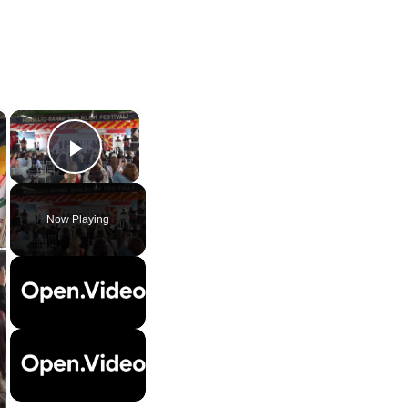
×
×
Play Video
Now Playing