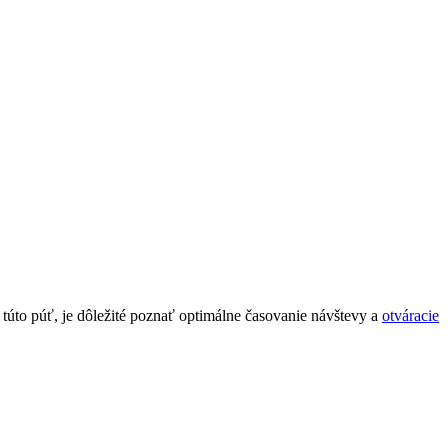
úto púť,⁢ je ​dôležité ‌poznať optimálne⁤ časovanie návštevy a
otváracie