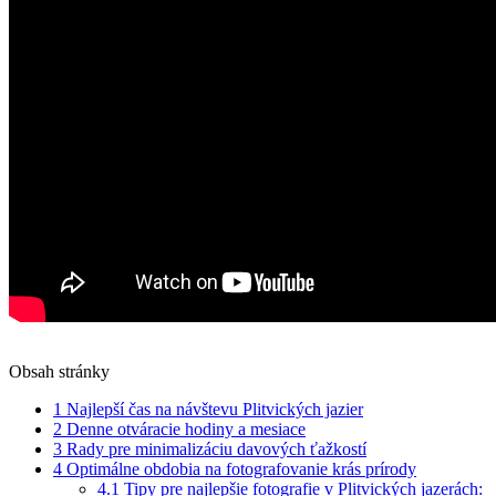
Obsah stránky
1
Najlepší ⁤čas na návštevu Plitvických jazier
2
Denne ‍otváracie⁤ hodiny a mesiace
3
Rady pre minimalizáciu davových ‌ťažkostí
4
Optimálne ‍obdobia na‌ fotografovanie krás prírody
4.1
Tipy pre najlepšie fotografie v Plitvických jazerách: