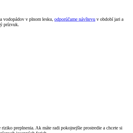
 a⁤ vodopádov⁣ v plnom lesku,‌
odporúčame návštevu
v období jari a‍
ký prízvuk.
iko preplnenia. Ak máte radi pokojnejšie prostredie a chcete⁢ si ​