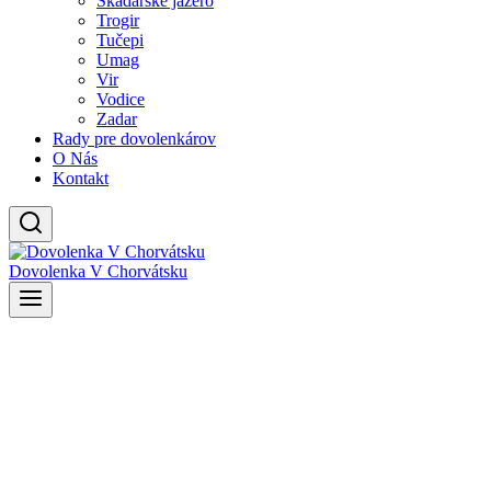
Skadarské jazero
Trogir
Tučepi
Umag
Vir
Vodice
Zadar
Rady pre dovolenkárov
O Nás
Kontakt
Dovolenka V Chorvátsku