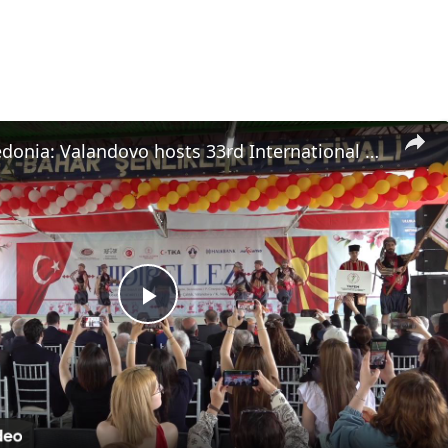
North Macedonia: Valandovo hosts 33rd International Hidirellez Spring Festival in North Macedonia.
Play
Video