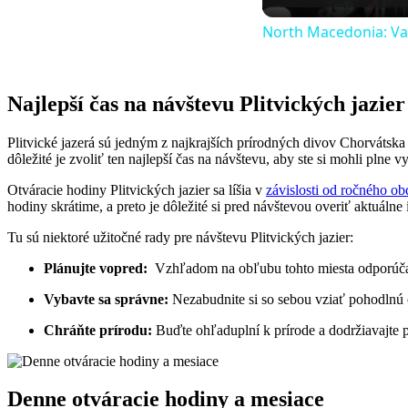
North Macedonia: Val
Najlepší ⁤čas na návštevu Plitvických jazier
Plitvické jazerá sú⁣ jedným z najkrajších prírodných divov Chorvátska a
dôležité⁣ je⁢ zvoliť ten najlepší čas na‍ návštevu, aby ste si mohli ⁣pln
Otváracie hodiny Plitvických jazier‍ sa líšia v
závislosti od ročného ob
‌hodiny skrátime,⁢ a preto je dôležité si ⁤pred návštevou⁤ overiť aktuáln
Tu sú niektoré ⁣užitočné rady pre ⁣návštevu Plitvických ‍jazier:
Plánujte vopred:
⁢ Vzhľadom na ⁤obľubu ​tohto miesta​ odporúč
Vybavte sa‍ správne:
Nezabudnite‌ si⁤ so sebou vziať pohodlnú 
Chráňte prírodu:
Buďte ohľaduplní ​k prírode a dodržiavajte pra
Denne ‍otváracie⁤ hodiny a mesiace