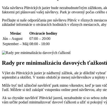
Vaša návšteva‌ Plitvických ‍jazier bude nezabudnuteľným zážitkom, ale 
faktormi pri ⁣plánovaní vašej návštevy. Park je otvorený počas celého r
Prečítajte si⁤ naše odporúčania⁤ pre návštevu Plitvíc v rôznych mesiaco
základné informácie o otváracích hodinách v rôznych⁢ mesiacoch, ⁤aby​
Mesiac
Otváracie⁢ hodiny
Jún – August
07:00 – 20:00
September – Máj
08:00 ‌- 18:00
Rady pre minimalizáciu davových ‌ťažkost
Výlet do‌ Plitvických ‌jazier je nádherný zážitok, ale je dôležité vybra
septembri a októbri. V tomto⁢ období ⁢je menej‍ návštevníkov a teploty 
Môže byť ⁣tiež užitočné navštíviť park mimo víkendov, keď je tam väčš
ľudí.‌ Môžete si tiež zakúpiť vstupenku online‌ pred návštevou, aby⁣ st
Ak sa chystáte navštíviť Plitvické ‌jazerá, nezabudnite si ‌so sebou ⁢z
vám⁣ určite podarí minimalizovať davové ťažkosti⁤ a užiť si pokojný v