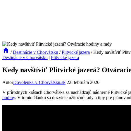
/
Destinácie v Chorvátsku
/
Plitvické jazera
/
Kedy navštíviť Plitv
Destinácie v Chorvátsku
|
Plitvické jazera
Kedy navštíviť Plitvické jazerá? Otváraci
Autor
Dovolenka-v-Chorvátsku.sk
22. februára 2026
V prírodných⁤ krásach Chorvátska⁤ sa nachádzajú⁣ nádherné Plitvické ‌ja
hodiny
. V tomto článku sa dozviete užitočné rady ⁢a tipy pre plánovan