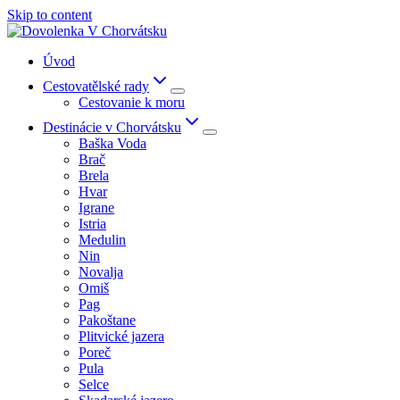
Skip to content
Úvod
Cestovatělské rady
Cestovanie k moru
Destinácie v Chorvátsku
Baška Voda
Brač
Brela
Hvar
Igrane
Istria
Medulin
Nin
Novalja
Omiš
Pag
Pakoštane
Plitvické jazera
Poreč
Pula
Selce