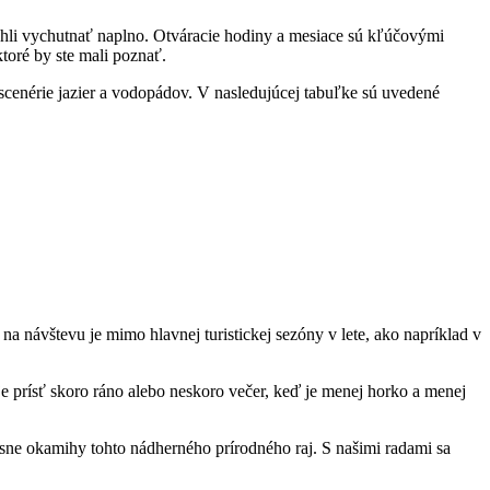
ohli vychutnať ‌naplno. Otváracie ​hodiny a mesiace sú ⁤kľúčovými
oré by ste ‌mali ⁢poznať.
 scenérie ‌jazier a vodopádov. V nasledujúcej tabuľke sú uvedené
 návštevu je‌ mimo⁤ hlavnej turistickej ⁣sezóny⁤ v​ lete, ako napríklad v⁣
 ‌prísť skoro ráno alebo neskoro večer, keď je ⁣menej horko a menej⁤
krásne okamihy tohto nádherného⁢ prírodného raj. S našimi radami sa