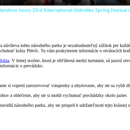
andovo hosts 33rd International Hidirellez Spring Festival
 návšteva tohto národného parku⁣ je ⁤nezabudnuteľný zážitok pre každého‌
e vychutnať krásy Plitvíc. Tu‌ vám poskytneme informácie o​ otváracích⁤ hod
dobia
. V letnej‍ sezóne, ktorá ​je obľúbená medzi turistami, sú⁢ jazerá 
e informácie o prevádzke.
ame si vopred zarezervovať vstupenky a ubytovanie, aby ​ste ​sa vyhli ⁤
obuv⁣ a oblečenie, aby ste si mohli vychutnať prechádzky okolo‌ jazier.
vidlá⁢ národného ‌parku, aby‍ ste prispeli k udržateľnosti tejto ⁢krásnej o