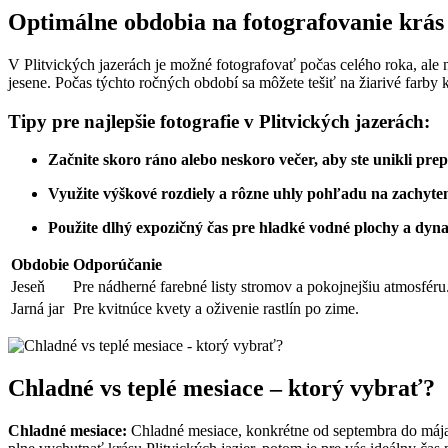
Optimálne ‍obdobia na‌ fotografovanie krás
V Plitvických‌ jazerách je možné⁤ fotografovať počas ⁢celého roka, ale 
jesene.⁣ Počas týchto ročných ⁤období sa môžete tešiť na žiarivé farby 
Tipy pre najlepšie fotografie v Plitvických jazerách:
Začnite skoro ráno ⁣alebo⁣ neskoro večer, aby ste⁢ unikli pr
Využite výškové rozdiely a​ rôzne uhly pohľadu na⁣ zachyte
Použite‍ dlhý expozičný čas pre hladké vodné plochy a dyna
Obdobie
Odporúčanie
Jeseň
Pre nádherné ​farebné‍ listy stromov⁢ a pokojnejšiu⁢ atmosféru
Jarná jar
Pre kvitnúce kvety a oživenie rastlín po zime.
Chladné vs ⁢teplé mesiace – ktorý vybrať?
Chladné mesiace:
Chladné mesiace, konkrétne od septembra do mája,‌ 