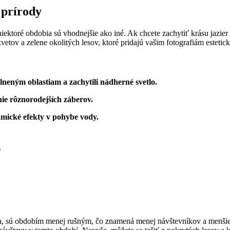
 prírody
niektoré obdobia ‌sú ⁤vhodnejšie ako iné. Ak chcete zachytiť krásu jazier
kvetov a zelene okolitých lesov, ktoré pridajú vašim ⁤fotografiám estetic
eplneným oblastiam a zachytili nádherné svetlo.
nie rôznorodejších záberov.
mické efekty v pohybe‌ vody.
.
sú ⁤obdobím menej rušným, ‌čo znamená menej⁢ návštevníkov a menšie ⁣riz