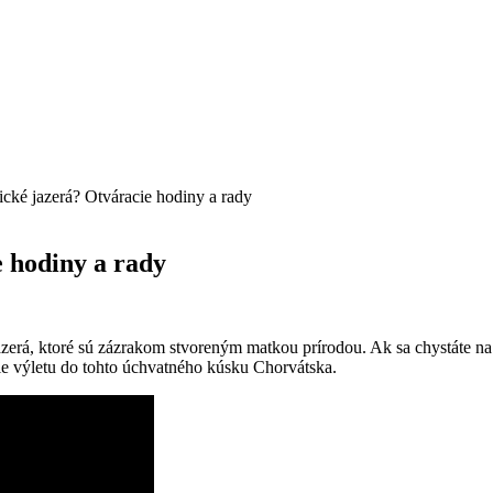
ické jazerá? Otváracie hodiny a rady
e hodiny a rady
zerá, ktoré sú zázrakom stvoreným matkou ⁤prírodou. Ak⁣ sa chystáte na t
ie výletu do tohto ‍úchvatného‌ kúsku Chorvátska.