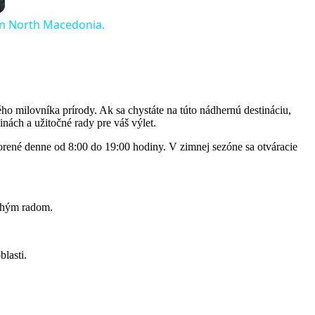
 in North Macedonia.
 milovníka ⁤prírody.​ Ak sa chystáte na túto⁢ nádhernú destináciu, ​
inách a ‌užitočné rady pre váš‍ výlet.
otvorené denne od 8:00 do 19:00 hodiny. V zimnej ‍sezóne sa otváracie
dlhým radom.
blasti.