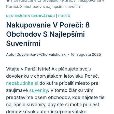
/
Destinácie v Chorvátsku
/
Poreč
/
Nakupovanie v
Poreči: 8 obchodov s najlepšími suvenírmi
DESTINÁCIE V CHORVÁTSKU
|
POREČ
Nakupovanie V Poreči: 8
Obchodov S Najlepšími
Suvenírmi
Autor
Dovolenka-v-Chorvátsku.sk
16. augusta 2025
Vitajte v Paríži Istrie! Ak plánujete svoju
dovolenku v chorvátskom letovisku Poreč,
nezabudnite si
do kufra pribaliť miesto pre
zaujímavé
suveníry
. V tomto článku vám
predstavíme osem obchodov, kde nájdete tie
najlepšie suveníry, aby ste si mohli priniesť
domov kúsok autentickej chorvátskej