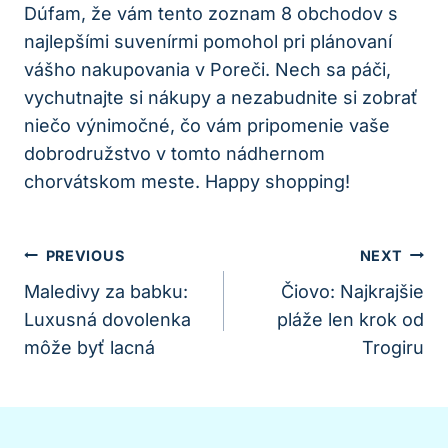
Dúfam, že vám tento zoznam 8 obchodov s
najlepšími suvenírmi pomohol pri plánovaní
vášho nakupovania v Poreči. Nech sa páči,
vychutnajte si nákupy a nezabudnite si zobrať
niečo výnimočné, čo vám pripomenie vaše
dobrodružstvo v tomto nádhernom
chorvátskom meste. Happy shopping!
Navigácia
PREVIOUS
NEXT
V
Maledivy za babku:
Čiovo: Najkrajšie
Luxusná dovolenka
pláže len krok od
Článku
môže byť lacná
Trogiru