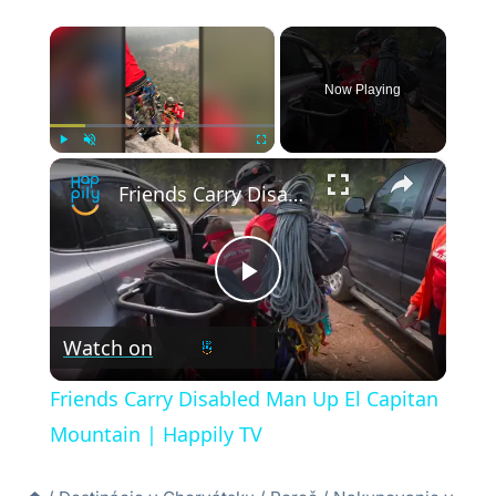
×
Now Playing
×
Play
Unmute
Fullscreen
Friends Carry Disabled Man Up El Capitan Mountain | Happily TV
Play
Watch on
Video
Friends Carry Disabled Man Up El Capitan
Mountain | Happily TV