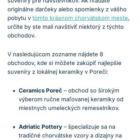
suveníry pre návštevníkov. Ak hľadáte
originálne darčeky alebo spomienky z vášho
pobytu v
tomto krásnom chorvátskom meste
,
určite by ste mali navštíviť niektorý z týchto
obchodov.
V nasledujúcom zozname nájdete 8
obchodov, kde si môžete zakúpiť najlepšie
suveníry z lokálnej keramiky v Poreči:
Ceramics Poreč
– obchod so širokým
výberom ručne maľovanej keramiky od
miestnych umeleckých remeselníkov.
Adriatic Pottery
– špecializuje sa na
tradičné chorvátske vzory a dizajny na