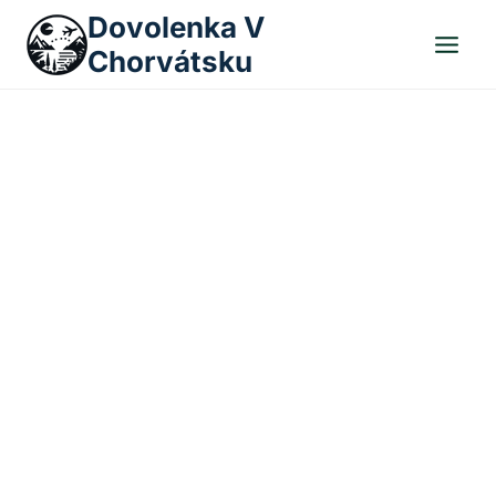
Skip
Dovolenka V
to
Chorvátsku
content