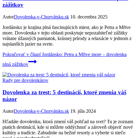
zážitkov
Autor
Dovolenka-v-Chorvátsku.sk
10. decembra 2025
Jordánsko je krajina plná fascinujúcich miest, ako je Petra a Mŕtve
more. Dovolenka v tejto oblasti poskytuje nepozabiteľné zážitky
vrátane úžasných pamiatok, krásnej prírody a relaxácie v jednom z
najslanších jazier na svete.
Pokračovať v čítaní
Jordánsko: Petra a Mŕtve more – dovolenka
plná zážitkov
Rady pre dovolenkárov
Dovolenka za trest: 5 destinácií, ktoré zmenia váš
názor
Autor
Dovolenka-v-Chorvátsku.sk
19. júla 2024
Hľadáte dovolenku, ktorá zmení váš pohľad na svet? Tu je zoznam
piatich destinácií, kde si môžete oddýchnuť a zároveň objaviť nové
kultúry a tradície. Zabudnite na bežné resorty a vyberte si niečo