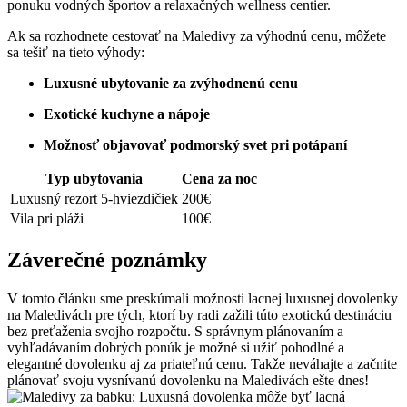
ponuku vodných športov a relaxačných wellness centier.
Ak sa rozhodnete cestovať na Maledivy za výhodnú cenu, môžete
sa tešiť na tieto výhody:
Luxusné ubytovanie za zvýhodnenú cenu
Exotické kuchyne a nápoje
Možnosť objavovať podmorský svet pri potápaní
Typ ubytovania
Cena za noc
Luxusný rezort 5-hviezdičiek
200€
Vila pri pláži
100€
Záverečné poznámky
V tomto článku sme preskúmali možnosti lacnej luxusnej dovolenky
na Maledivách pre tých, ktorí by radi zažili túto exotickú destináciu
bez preťaženia svojho rozpočtu. S správnym plánovaním a
vyhľadávaním dobrých ponúk je možné si užiť pohodlné a
elegantné dovolenku aj za priateľnú cenu. Takže neváhajte a začnite
plánovať svoju vysnívanú dovolenku na Maledivách ešte dnes!