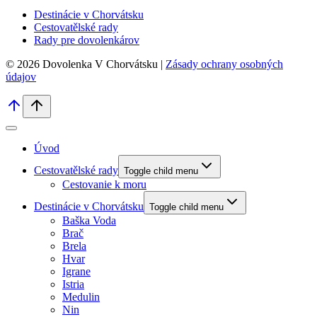
Destinácie v Chorvátsku
Cestovatělské rady
Rady pre dovolenkárov
© 2026 Dovolenka V Chorvátsku |
Zásady ochrany osobných
údajov
Úvod
Cestovatělské rady
Toggle child menu
Cestovanie k moru
Destinácie v Chorvátsku
Toggle child menu
Baška Voda
Brač
Brela
Hvar
Igrane
Istria
Medulin
Nin