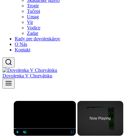
Skadarské jazero
Trogir
Tučepi
Umag
Vir
Vodice
Zadar
Rady pre dovolenkárov
O Nás
Kontakt
Dovolenka V Chorvátsku
×
Now Playing