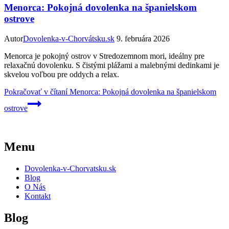
Menorca: Pokojná dovolenka na španielskom
ostrove
Autor
Dovolenka-v-Chorvátsku.sk
9. februára 2026
Menorca je pokojný ostrov v Stredozemnom mori, ideálny pre
relaxačnú dovolenku. S čistými plážami a malebnými dedinkami je
skvelou voľbou pre oddych a relax.
Pokračovať v čítaní
Menorca: Pokojná dovolenka na španielskom
ostrove
Menu
Dovolenka-v-Chorvatsku.sk
Blog
O Nás
Kontakt
Blog