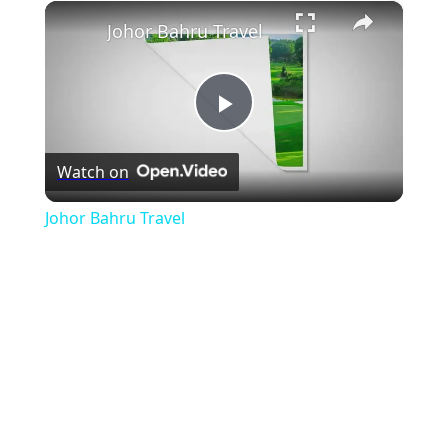
×
Play
Unmute
Fullscreen
Johor Bahru Travel
Play
Watch on
Video
Johor Bahru Travel