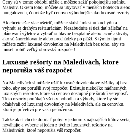
Ceny sú v tomto období nižšie a môžete zažiť pokojnejšiu stránku
Malediv. Okrem toho, môžete sa ubytovať v menších hoteloch alebo
bungalovoch, čo môže byť cenovo výhodnejšie ako luxusné rezorty.
Ak chcete ešte viac ušetriť, môžete skúsiť miestnu kuchyňu a
vyhnúť sa drahým reštauráciám. Nezabudnite si tiež dať záležať na
plánovaní výletov a vybrať si hlavne bezplatné alebo lacné aktivity,
ako sú šnorchlovanie alebo prechádzky po pláži. S týmito tipmi
môžete zažiť luxusné dovolenku na Maledivách bez toho, aby ste
museli robiť veľký obrovský rozpočet!
Luxusné rešorty na Maledivách, ktoré
neporušia váš rozpočet
Na Maledivách si môžete užiť luxusné dovolenkové zážitky aj bez
toho, aby ste porušili svoj rozpočet. Existuje niekoľko nádherných
luxusných rešortov, ktoré sú cenovo dostupné pre širokú verejnosť.
Tieto rezorty ponúkajú všetky pohodlia a výhody, ktoré by ste
očakávali od luxusnej dovolenky na Maledivách, ale za cenovku,
ktorá je prívetivá pre vašu peňaženku.
Takže ak si chcete dopriať pobyt v jednom z najkrajších kútov sveta,
neváhajte a vyberte si jeden z týchto luxusných rešortov na
Maledivách, ktoré neporušia váš rozpočet: