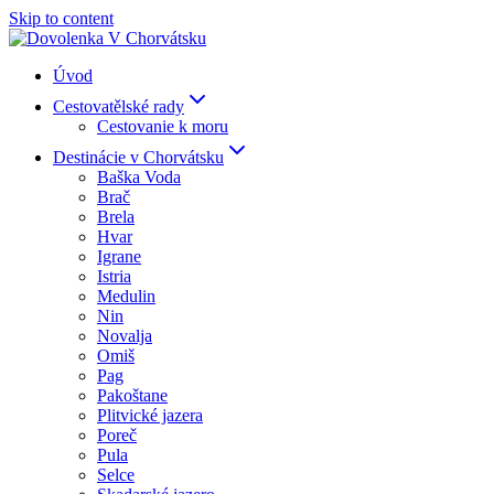
Skip to content
Úvod
Cestovatělské rady
Cestovanie k moru
Destinácie v Chorvátsku
Baška Voda
Brač
Brela
Hvar
Igrane
Istria
Medulin
Nin
Novalja
Omiš
Pag
Pakoštane
Plitvické jazera
Poreč
Pula
Selce