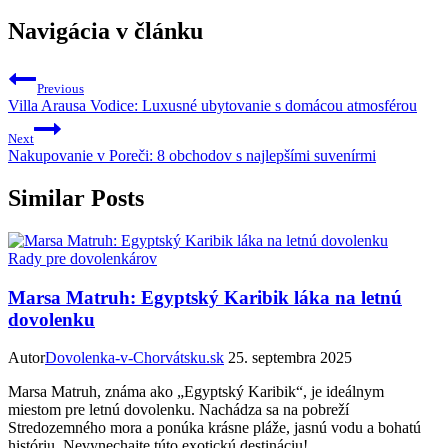
Navigácia v článku
Previous
Villa Arausa Vodice: Luxusné ubytovanie s domácou atmosférou
Next
Nakupovanie v Poreči: 8 obchodov s najlepšími suvenírmi
Similar Posts
Rady pre dovolenkárov
Marsa Matruh: Egyptský Karibik láka na letnú
dovolenku
Autor
Dovolenka-v-Chorvátsku.sk
25. septembra 2025
Marsa Matruh, známa ako „Egyptský Karibik“, je ideálnym
miestom pre letnú dovolenku. Nachádza sa na pobreží
Stredozemného mora a ponúka krásne pláže, jasnú vodu a bohatú
históriu. Nevynechajte túto exotickú destináciu!