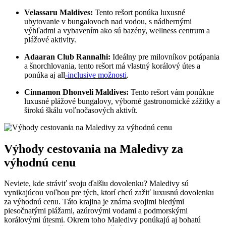
Velassaru Maldives:
Tento rešort ponúka luxusné
ubytovanie v bungalovoch nad vodou, s nádhernými
výhľadmi a vybavením ako sú bazény, wellness centrum a
plážové aktivity.
Adaaran Club Rannalhi:
Ideálny pre milovníkov potápania
a šnorchlovania, tento rešort má vlastný korálový útes a
ponúka aj all
-inclusive možnosti
.
Cinnamon Dhonveli Maldives:
Tento rešort vám ponúkne
luxusné plážové bungalovy, výborné gastronomické zážitky a
širokú škálu voľnočasových aktivít.
Výhody cestovania na Maledivy za
výhodnú cenu
Neviete, kde stráviť svoju ďalšiu dovolenku? Maledivy sú
vynikajúcou voľbou pre tých, ktorí chcú zažiť luxusnú dovolenku
za výhodnú cenu. Táto krajina je známa svojimi bledými
piesočnatými plážami, azúrovými vodami a podmorskými
korálovými útesmi. Okrem toho Maledivy ponúkajú aj bohatú