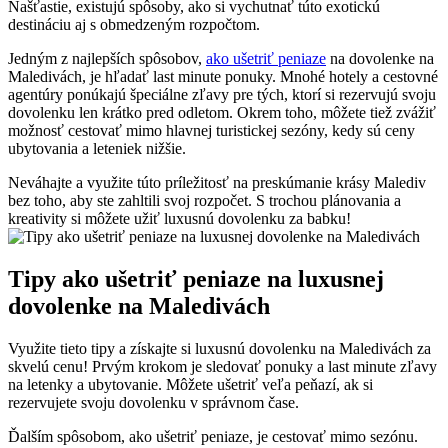
Našťastie, existujú spôsoby, ako si vychutnať túto exotickú
destináciu aj s obmedzeným rozpočtom.
Jedným z najlepších spôsobov,
ako ušetriť peniaze
na dovolenke na
Maledivách, je hľadať last minute ponuky. Mnohé hotely a cestovné
agentúry ponúkajú špeciálne zľavy pre tých, ktorí si rezervujú svoju
dovolenku len krátko pred odletom. Okrem toho, môžete tiež zvážiť
možnosť cestovať mimo hlavnej turistickej sezóny, kedy sú ceny
ubytovania a leteniek nižšie.
Neváhajte a využite túto príležitosť na preskúmanie krásy Malediv
bez toho, aby ste zahltili svoj rozpočet. S trochou plánovania a
kreativity si môžete užiť luxusnú dovolenku za babku!
Tipy ako ušetriť peniaze na luxusnej
dovolenke na Maledivách
Využite tieto tipy a získajte si luxusnú dovolenku na Maledivách za
skvelú cenu! Prvým krokom je sledovať ponuky a last minute zľavy
na letenky a ubytovanie. Môžete ušetriť veľa peňazí, ak si
rezervujete svoju dovolenku v správnom čase.
Ďalším spôsobom, ako ušetriť peniaze, je cestovať mimo sezónu.