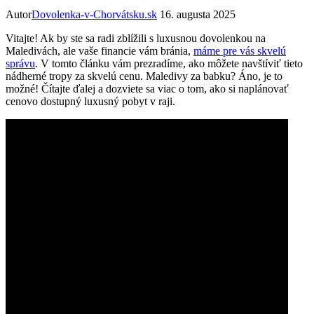
Autor
Dovolenka-v-Chorvátsku.sk
16. augusta 2025
Vitajte! Ak by ste sa radi zblížili s luxusnou dovolenkou na
Maledivách, ale vaše financie vám bránia,
máme pre vás skvelú
správu
. V tomto článku vám prezradíme, ako môžete navštíviť tieto
nádherné tropy za skvelú cenu. Maledivy za babku? Áno, je to
možné! Čítajte ďalej a dozviete sa viac o tom, ako si naplánovať
cenovo dostupný luxusný pobyt v raji.