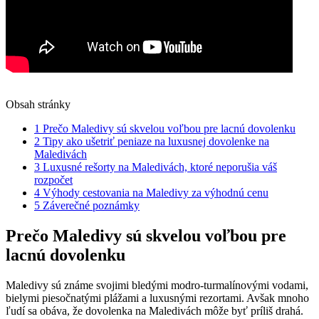
Obsah stránky
1
Prečo Maledivy sú skvelou voľbou pre lacnú dovolenku
2
Tipy ako ušetriť peniaze na luxusnej dovolenke na
Maledivách
3
Luxusné rešorty na Maledivách, ktoré neporušia váš
rozpočet
4
Výhody cestovania na Maledivy za výhodnú cenu
5
Záverečné poznámky
Prečo Maledivy sú skvelou voľbou pre
lacnú dovolenku
Maledivy sú známe svojimi bledými modro-turmalínovými vodami,
bielymi piesočnatými plážami a luxusnými rezortami. Avšak mnoho
ľudí sa obáva, že dovolenka na Maledivách môže byť príliš drahá.