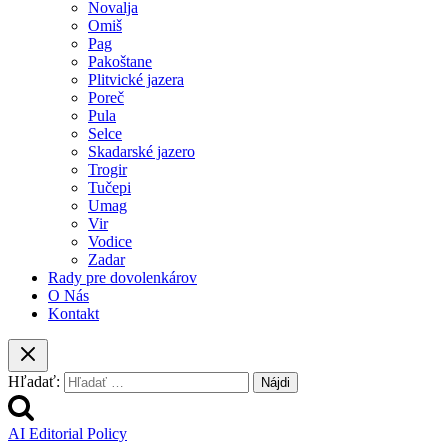
Novalja
Omiš
Pag
Pakoštane
Plitvické jazera
Poreč
Pula
Selce
Skadarské jazero
Trogir
Tučepi
Umag
Vir
Vodice
Zadar
Rady pre dovolenkárov
O Nás
Kontakt
Hľadať:
AI Editorial Policy