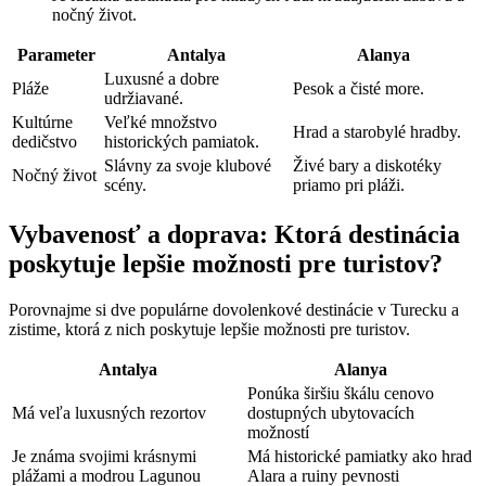
nočný život.
Parameter
Antalya
Alanya
Luxusné a dobre
Pláže
Pesok a čisté more.
udržiavané.
Kultúrne
Veľké množstvo
Hrad a starobylé hradby.
dedičstvo
historických pamiatok.
Slávny za svoje klubové
Živé bary a diskotéky
Nočný život
scény.
priamo pri pláži.
Vybavenosť a doprava: Ktorá destinácia
poskytuje lepšie možnosti pre turistov?
Porovnajme si dve populárne dovolenkové destinácie v Turecku a
zistime, ktorá z nich poskytuje lepšie možnosti pre turistov.
Antalya
Alanya
Ponúka širšiu škálu cenovo
Má veľa luxusných rezortov
dostupných ubytovacích
možností
Je známa svojimi krásnymi
Má historické pamiatky ako hrad
plážami a modrou Lagunou
Alara a ruiny pevnosti