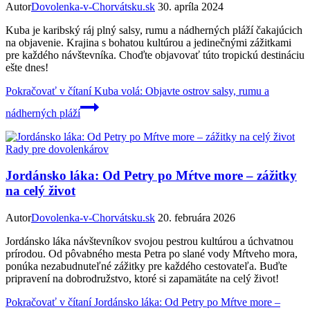
Autor
Dovolenka-v-Chorvátsku.sk
30. apríla 2024
Kuba je karibský ráj plný salsy, rumu a nádherných pláží čakajúcich
na objavenie. Krajina s bohatou kultúrou a jedinečnými zážitkami
pre každého návštevníka. Choďte objavovať túto tropickú destináciu
ešte dnes!
Pokračovať v čítaní
Kuba volá: Objavte ostrov salsy, rumu a
nádherných pláží
Rady pre dovolenkárov
Jordánsko láka: Od Petry po Mŕtve more – zážitky
na celý život
Autor
Dovolenka-v-Chorvátsku.sk
20. februára 2026
Jordánsko láka návštevníkov svojou pestrou kultúrou a úchvatnou
prírodou. Od pôvabného mesta Petra po slané vody Mŕtveho mora,
ponúka nezabudnuteľné zážitky pre každého cestovateľa. Buďte
pripravení na dobrodružstvo, ktoré si zapamätáte na celý život!
Pokračovať v čítaní
Jordánsko láka: Od Petry po Mŕtve more –