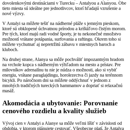
dovolenkovými destináciami v Turecku – Antalyou a Alanyou. Obe
tieto miesta sú ideálne pre jednotlivcov, ktorí hľadajú vzrušenie a
nové výzvy.
V Antalyi sa môžete tešiť na nádherné pláže s jemným pieskom,
ktoré sú obklopené úchvatnou prírodou a krištáľovo čistým morom.
Pre tých, ktorí majú radi vodné športy, je tu nekonečné množstvo
možností vrátane potápania, surfovania a raftingu. Okrem toho si
môžete vychutnať aj nepretržitú zábavu v miestnych baroch a
kluboch.
Na druhej strane, Alanya sa môže pochváliť impozantným hradom
na vrchole kopca s nádherným výhľadom na mesto a prístav. Pre
milovníkov adrenalínu tu nie je núdza o možnosti, ako si vybiť
energiu, vrátane paraglajdingu, horolezectva či jazdy na terénnom
bicykli. Po náročnom dni sa môžete oddýchnuť v jednom z
mnohých tradičných tureckých hammamov a dopriať si relaxačnú
masáž.
Akomodácia a ubytovanie: Porovnanie
cenového rozdielu a kvality služieb
Vývoj cien v Antalyi a Alanye sa môže veľmi líšiť v závislosti od
obdobia, v ktorom plánujete cestovať. Všeobecne platí, že Antalya