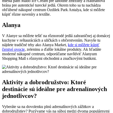
miesta patrí Mado Ice Cream pre lahodné zmrzliny a Hadrianova
brána pre autentické turecké jedlá. Okrem toho sa tu nachádza
obľúbené nákupné centrum Ozdilek Park Antalya, kde si môžete
kúpiť rôzne suveníry a textílie.
Alanya
V Alanye sa môžete tešiť na rôznorodé jedlá zahraničnej aj domácej
kuchyne v reštauráciách a uličkách s občerstvením. Navyše tu
nájdete tradičné trhy ako Alanya Market,
kde si môžete kúpiť
čerstvé ovocie
, zeleninu a ďalšie lokálne produkty. Ak hľadáte
moderné nákupné centrum, odporúčame navštíviť Alanyum
Shopping Mall s rôznymi obchodmi a značkovými butikmi.
Aktivity a dobrodružstvo: Ktoré
destinácie sú ideálne pre adrenalínových
jednotlivcov?
Vyberáte sa na dovolenku plnú adrenalínových zážitkov a
dobrodružstiev? Pozývame vás na súboj medzi dvoma populárnymi