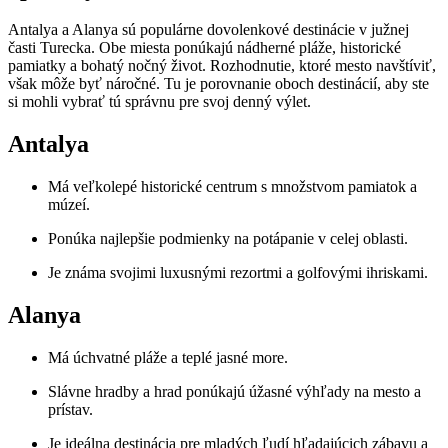
Antalya a Alanya sú populárne dovolenkové destinácie v južnej
časti Turecka. Obe miesta ponúkajú nádherné pláže, historické
pamiatky a bohatý nočný život. Rozhodnutie, ktoré mesto navštíviť,
však môže byť náročné. Tu je porovnanie oboch destinácií, aby ste
si mohli vybrať tú správnu pre svoj denný výlet.
Antalya
Má veľkolepé historické centrum s množstvom pamiatok a
múzeí.
Ponúka najlepšie podmienky na potápanie v celej oblasti.
Je známa svojimi luxusnými rezortmi a golfovými ihriskami.
Alanya
Má úchvatné pláže a teplé jasné more.
Slávne hradby a hrad ponúkajú úžasné výhľady na mesto a
prístav.
Je ideálna destinácia pre mladých ľudí hľadajúcich zábavu a