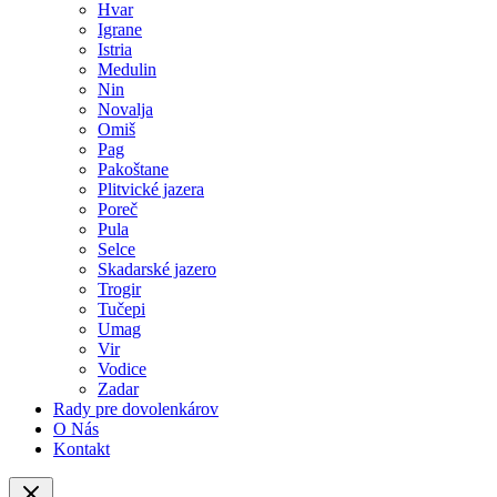
Hvar
Igrane
Istria
Medulin
Nin
Novalja
Omiš
Pag
Pakoštane
Plitvické jazera
Poreč
Pula
Selce
Skadarské jazero
Trogir
Tučepi
Umag
Vir
Vodice
Zadar
Rady pre dovolenkárov
O Nás
Kontakt