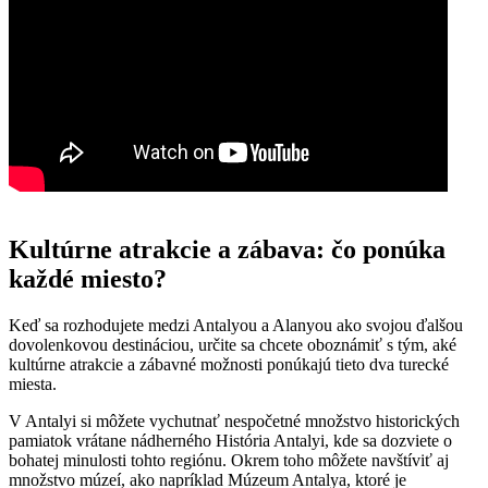
Kultúrne atrakcie a zábava: čo ponúka
každé miesto?
Keď sa rozhodujete medzi Antalyou a Alanyou ako svojou ďalšou
dovolenkovou destináciou, určite sa chcete oboznámiť s tým, aké
kultúrne atrakcie a zábavné možnosti ponúkajú tieto dva turecké
miesta.
V Antalyi si môžete vychutnať nespočetné množstvo historických
pamiatok vrátane nádherného História Antalyi, kde sa dozviete o
bohatej minulosti tohto regiónu. Okrem toho môžete navštíviť aj
množstvo múzeí, ako napríklad Múzeum Antalya, ktoré je