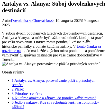
Antalya vs. Alanya: Súboj dovolenkových
destinácií
Autor
Dovolenka-v-Chorvátsku.sk
19. augusta 2025
19. augusta
2025
V súboji dvoch populárnych tureckých dovolenkových destinácií,
Antalya a Alanya, sa môže byť ťažko rozhodnúť, ktorá je tá pravá
pre vašu dovolenku. Obidve mesta ponúkajú krásne pláže,
historické pamiatky a bohaté kultúrne zážitky. V
tomto článku sa
pozrieme na
to, čo má každé z týchto miest ponúknuť a pomôžeme
vám zvoliť tú správnu destináciu pre vaše ďalšie dobrodružstvo v
Turecku.
Obsah stránky
1
Antalya vs. Alanya: porovnávanie pláží a prírodných
scenérií
2
Pláže:
3
Prírodné scenérie:
4
Kultúrne atrakcie a zábava: čo ponúka každé miesto?
5
Jedlo a nákupy: Kde si vychutnáte lepší gastronomický
zážitok?