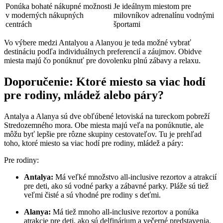
Ponúka bohaté nákupné možnosti
Je ideálnym miestom pre
v moderných nákupných
milovníkov adrenalínu vodnými
centrách
športami
Vo výbere medzi Antalyou a Alanyou je teda možné vybrať
destináciu podľa individuálnych preferencií a záujmov. Obidve
miesta majú čo ponúknuť pre dovolenku plnú zábavy a relaxu.
Doporučenie: Ktoré miesto sa viac hodí
pre rodiny, mládež alebo páry?
Antalya a Alanya sú dve obľúbené letoviská na tureckom pobreží
Stredozemného mora. Obe miesta majú veľa na ponúknutie, ale
môžu byť lepšie pre rôzne skupiny cestovateľov. Tu je prehľad
toho, ktoré miesto sa viac hodí pre rodiny, mládež a páry:
Pre rodiny:
Antalya:
Má veľké množstvo all-inclusive rezortov a atrakcií
pre deti, ako sú vodné parky a zábavné parky. Pláže sú tiež
veľmi čisté a sú vhodné pre rodiny s deťmi.
Alanya:
Má tiež mnoho all-inclusive rezortov a ponúka
atrakcie pre deti, ako sú delfinárium a večerné predstavenia.