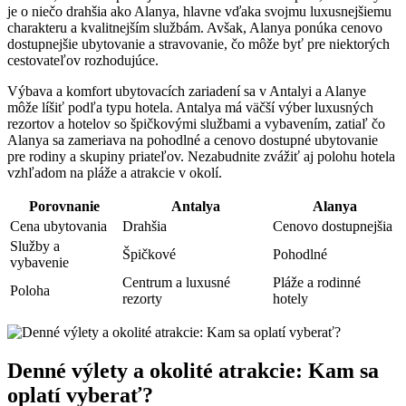
je o niečo drahšia ako Alanya, hlavne vďaka svojmu luxusnejšiemu
charakteru a kvalitnejším službám. Avšak, Alanya ponúka cenovo
dostupnejšie ubytovanie a stravovanie, čo môže byť pre niektorých
cestovateľov rozhodujúce.
Výbava a komfort ubytovacích zariadení sa v Antalyi a Alanye
môže líšiť podľa typu hotela. Antalya má väčší výber luxusných
rezortov a hotelov so špičkovými službami a vybavením, zatiaľ čo
Alanya sa zameriava na pohodlné a cenovo dostupné ubytovanie
pre rodiny a skupiny priateľov. Nezabudnite zvážiť aj polohu hotela
vzhľadom na pláže a atrakcie v okolí.
Porovnanie
Antalya
Alanya
Cena ubytovania
Drahšia
Cenovo dostupnejšia
Služby a
Špičkové
Pohodlné
vybavenie
Centrum a luxusné
Pláže a rodinné
Poloha
rezorty
hotely
Denné výlety a okolité atrakcie: Kam sa
oplatí vyberať?