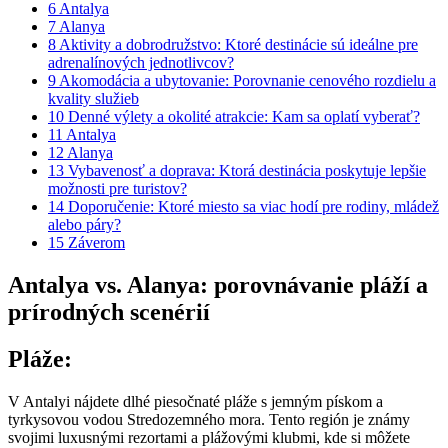
6
Antalya
7
Alanya
8
Aktivity a dobrodružstvo: Ktoré destinácie sú ideálne pre
adrenalínových jednotlivcov?
9
Akomodácia a ubytovanie: Porovnanie cenového rozdielu a
kvality služieb
10
Denné výlety a okolité atrakcie: Kam sa oplatí vyberať?
11
Antalya
12
Alanya
13
Vybavenosť a doprava: Ktorá destinácia poskytuje lepšie
možnosti pre turistov?
14
Doporučenie: Ktoré miesto sa viac hodí pre rodiny, mládež
alebo páry?
15
Záverom
Antalya vs. Alanya: porovnávanie pláží a
prírodných scenérií
Pláže:
V Antalyi nájdete dlhé piesočnaté pláže s jemným pískom a
tyrkysovou vodou Stredozemného mora. Tento región je známy
svojimi luxusnými rezortami a plážovými klubmi, kde si môžete