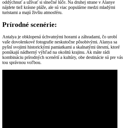
oddýchnuť a užívať si slnečné lúče. Na druhej strane v Alanye
nájdete tiež krásne pláže, ale sú viac populárne medzi mladými
turistami a majú živšiu atmosféru.
Prírodné scenérie:
Antalya je obklopená úchvatnými horami a záhradami, čo urobí
vaše dovolenkové fotografie neskutočne pôsobivými. Alanya sa
pyšní svojimi historickými pamiatkami a skalnatými útesmi, ktoré
ponúkajú nádherný výhľad na okolitú krajinu. Ak máte rádi
kombináciu prírodných scenérií a kultúry, obe destinácie sú pre vás
tou správnou voľbou.