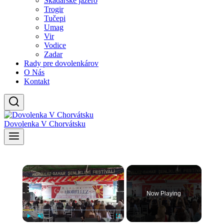
Skadarské jazero
Trogir
Tučepi
Umag
Vir
Vodice
Zadar
Rady pre dovolenkárov
O Nás
Kontakt
Dovolenka V Chorvátsku
×
Now Playing