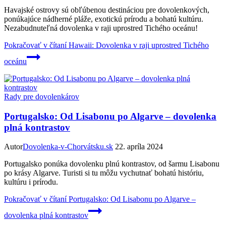
Havajské ostrovy sú obľúbenou destináciou pre dovolenkových,
ponúkajúce nádherné pláže, exotickú prírodu a bohatú kultúru.
Nezabudnuteľná dovolenka v raji uprostred Tichého oceánu!
Pokračovať v čítaní
Hawaii: Dovolenka v raji uprostred Tichého
oceánu
Rady pre dovolenkárov
Portugalsko: Od Lisabonu po Algarve – dovolenka
plná kontrastov
Autor
Dovolenka-v-Chorvátsku.sk
22. apríla 2024
Portugalsko ponúka dovolenku plnú kontrastov, od šarmu Lisabonu
po krásy Algarve. Turisti si tu môžu vychutnať bohatú históriu,
kultúru i prírodu.
Pokračovať v čítaní
Portugalsko: Od Lisabonu po Algarve –
dovolenka plná kontrastov