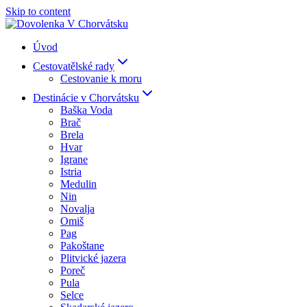
Skip to content
Úvod
Cestovatělské rady
Cestovanie k moru
Destinácie v Chorvátsku
Baška Voda
Brač
Brela
Hvar
Igrane
Istria
Medulin
Nin
Novalja
Omiš
Pag
Pakoštane
Plitvické jazera
Poreč
Pula
Selce