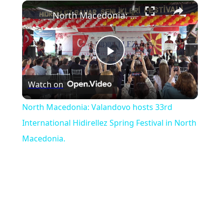
×
Play
Unmute
Fullscreen
North Macedonia: Valandovo hosts 33rd International Hidirellez Spring Festival in North Macedonia.
Play
Watch on
Video
North Macedonia: Valandovo hosts 33rd
International Hidirellez Spring Festival in North
Macedonia.