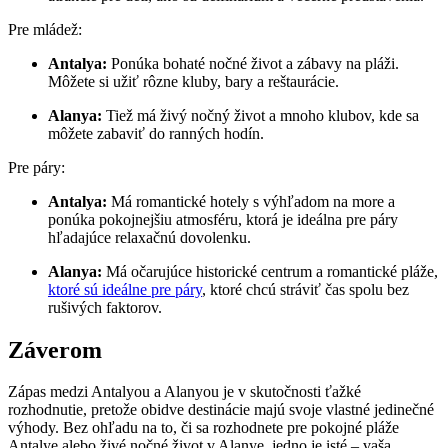
Pre mládež:
Antalya:
Ponúka bohaté nočné život a zábavy na pláži.
Môžete si užiť rôzne kluby, bary a reštaurácie.
Alanya:
Tiež má živý nočný život a mnoho klubov, kde sa
môžete zabaviť do ranných hodín.
Pre páry:
Antalya:
Má romantické hotely s výhľadom na more a
ponúka pokojnejšiu atmosféru, ktorá je ideálna pre páry
hľadajúce relaxačnú dovolenku.
Alanya:
Má očarujúce historické centrum a romantické pláže,
ktoré sú ideálne pre páry
, ktoré chcú stráviť čas spolu bez
rušivých faktorov.
Záverom
Zápas medzi Antalyou a Alanyou je v skutočnosti ťažké
rozhodnutie, pretože obidve destinácie majú svoje vlastné jedinečné
výhody. Bez ohľadu na to, či sa rozhodnete pre pokojné pláže
Antalye alebo živé nočné život v Alanye, jedno je isté – vaša