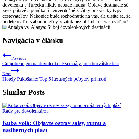
dovolenka v Turecku nikdy nebude nudná. Obidve destinácie sú
živé, pútavé a ponúkajú neuveriteľné zážitky pre všetky typy
cestovateľov. Nakoniec bude rozhodnutie na vás, ale uistite sa, že
budete mať nezabudnuteľný zážitok bez ohľadu na vašu voľbu!
Navigácia v článku
Previous
Čo potrebujem na dovolenku: Esenciály pre chorvátske leto
Next
Hotely Pakoštane: Top 5 luxusných pobytov pri mori
Similar Posts
Rady pre dovolenkárov
Kuba volá: Objavte ostrov salsy, rumu a
nádherných pláží