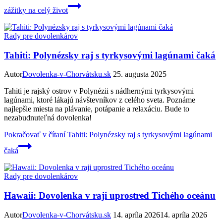
zážitky na celý život
Rady pre dovolenkárov
Tahiti: Polynézsky raj s tyrkysovými lagúnami čaká
Autor
Dovolenka-v-Chorvátsku.sk
25. augusta 2025
Tahiti je rajský ostrov v Polynézii s nádhernými tyrkysovými
lagúnami, ktoré lákajú návštevníkov z celého sveta. Poznáme
najlepšie miesta na plávanie, potápanie a relaxáciu. Bude to
nezabudnuteľná dovolenka!
Pokračovať v čítaní
Tahiti: Polynézsky raj s tyrkysovými lagúnami
čaká
Rady pre dovolenkárov
Hawaii: Dovolenka v raji uprostred Tichého oceánu
Autor
Dovolenka-v-Chorvátsku.sk
14. apríla 2026
14. apríla 2026