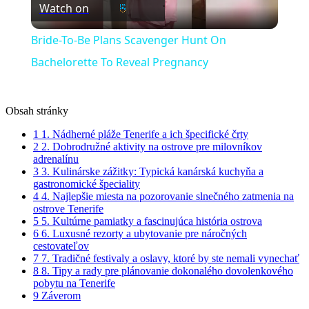
Watch on
Video
Bride-To-Be Plans Scavenger Hunt On
Bachelorette To Reveal Pregnancy
Obsah stránky
1
1. Nádherné pláže Tenerife a ich špecifické črty
2
2. Dobrodružné aktivity na ostrove pre milovníkov
adrenalínu
3
3. Kulinárske zážitky: Typická kanárská kuchyňa a
gastronomické špeciality
4
4. Najlepšie miesta na pozorovanie slnečného zatmenia na
ostrove Tenerife
5
5. Kultúrne pamiatky a fascinujúca história ostrova
6
6. Luxusné rezorty a ubytovanie pre náročných
cestovateľov
7
7. Tradičné festivaly a oslavy, ktoré by ste nemali vynechať
8
8. Tipy a rady pre plánovanie dokonalého dovolenkového
pobytu na Tenerife
9
Záverom