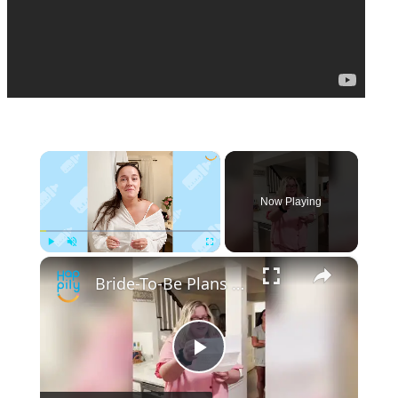
×
Now Playing
×
Play
Unmute
Fullscreen
Bride-To-Be Plans Scavenger Hunt On Bachelorette To Reveal Pregnancy
Play