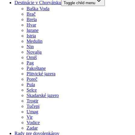
Destinácie v Chorvátsku
Toggle child menu
Baška Voda
Brač
Brela
Hvar
Igrane
Istria
Medulin
Nin
Novalja
Omiš
Pag
Pakoštane
Plitvické jazera
Poreč
Pula
Selce
Skadarské jazero
Trogir
Tučepi
Umag
Vir
Vodice
Zadar
Rady pre dovolenkárov