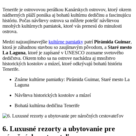
Tenerife je ostrovovou perálkou Kanárskych ostrovov, ktorý okrem
nádherných pláží ponúka aj bohatú kultúrnu dedičinu a fascinujúcu
históriu. Počas návštevy ostrova sa môžete potešiť návštevou
mnohých kultúrnych pamiatok, ktoré vás prenesú do minulosti
ostrova.
Medzi najzaujímavejšie
kultúrne pamiatky
patrí
Pirámida Guimar
,
ktorá je záhadnou stavbou so zaujímavým pôvodom, a
Staré mesto
La Laguna
, ktoré je zapísané v UNESCO zozname svetového
dedičstva. Okrem toho sa na ostrove nachádza aj množstvo
historických kostolov a múzeí, ktoré odkrývajú bohatú históriu
Tenerife.
Známe kultúrne pamiatky: Pirámida Guimar, Staré mesto La
Laguna
Návšteva historických kostolov a múzeí
Bohatá kultúrna dedičina Tenerife
6. Luxusné rezorty a ubytovanie pre