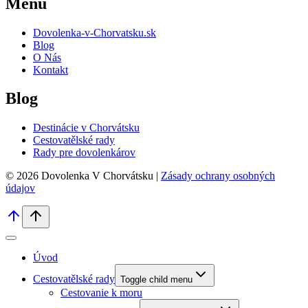
Menu
Dovolenka-v-Chorvatsku.sk
Blog
O Nás
Kontakt
Blog
Destinácie v Chorvátsku
Cestovatělské rady
Rady pre dovolenkárov
© 2026 Dovolenka V Chorvátsku |
Zásady ochrany osobných
údajov
Úvod
Cestovatělské rady
Toggle child menu
Cestovanie k moru