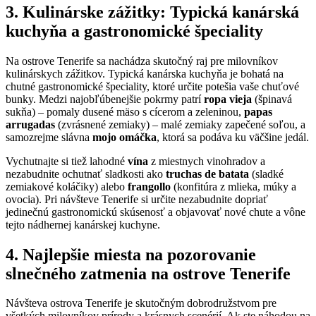
3. Kulinárske zážitky: Typická kanárská
kuchyňa a gastronomické špeciality
Na ostrove Tenerife sa nachádza skutočný raj pre milovníkov
kulinárskych zážitkov. Typická kanárska kuchyňa je bohatá na
chutné gastronomické špeciality, ktoré určite potešia vaše chuťové
bunky. Medzi najobľúbenejšie pokrmy patrí
ropa vieja
(špinavá
sukňa) – pomaly dusené mäso s cícerom a zeleninou,
papas
arrugadas
(zvrásnené zemiaky) – malé zemiaky zapečené soľou, a
samozrejme slávna
mojo omáčka
, ktorá sa podáva ku väčšine jedál.
Vychutnajte si tiež lahodné
vína
z miestnych vinohradov a
nezabudnite ochutnať sladkosti ako
truchas de batata
(sladké
zemiakové koláčiky) alebo
frangollo
(konfitúra z mlieka, múky a
ovocia). Pri návšteve Tenerife si určite nezabudnite dopriať
jedinečnú gastronomickú skúsenosť a objavovať nové chute a vône
tejto nádhernej kanárskej kuchyne.
4. Najlepšie miesta na pozorovanie
slnečného zatmenia na ostrove Tenerife
Návšteva ostrova Tenerife je skutočným dobrodružstvom pre
všetkých milovníkov prírody a krásnych scenérií. Ak ste náhodou na