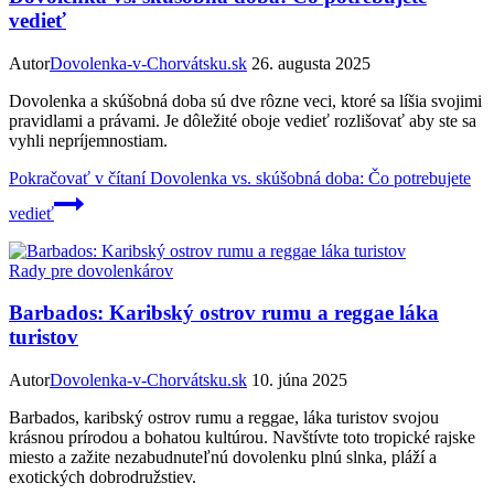
vedieť
Autor
Dovolenka-v-Chorvátsku.sk
26. augusta 2025
Dovolenka a skúšobná doba sú dve rôzne veci, ktoré sa líšia svojimi
pravidlami a právami. Je dôležité oboje vedieť rozlišovať aby ste sa
vyhli nepríjemnostiam.
Pokračovať v čítaní
Dovolenka vs. skúšobná doba: Čo potrebujete
vedieť
Rady pre dovolenkárov
Barbados: Karibský ostrov rumu a reggae láka
turistov
Autor
Dovolenka-v-Chorvátsku.sk
10. júna 2025
Barbados, karibský ostrov rumu a reggae, láka turistov svojou
krásnou prírodou a bohatou kultúrou. Navštívte toto tropické rajske
miesto a zažite nezabudnuteľnú dovolenku plnú slnka, pláží a
exotických dobrodružstiev.