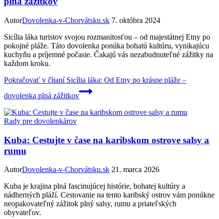
plná zážitkov
Autor
Dovolenka-v-Chorvátsku.sk
7. októbra 2024
Sicília láka turistov svojou rozmanitosťou – od majestátnej Etny po
pokojné pláže. Táto dovolenka ponúka bohatú kultúru, vynikajúcu
kuchyňu a príjemné počasie. Čakajú vás nezabudnuteľné zážitky na
každom kroku.
Pokračovať v čítaní
Sicília láka: Od Etny po krásne pláže –
dovolenka plná zážitkov
Rady pre dovolenkárov
Kuba: Cestujte v čase na karibskom ostrove salsy a
rumu
Autor
Dovolenka-v-Chorvátsku.sk
21. marca 2026
Kuba je krajina plná fascinujúcej histórie, bohatej kultúry a
nádherných pláží. Cestovanie na tento karibský ostrov vám ponúkne
neopakovateľný zážitok plný salsy, rumu a priateľských
obyvateľov.