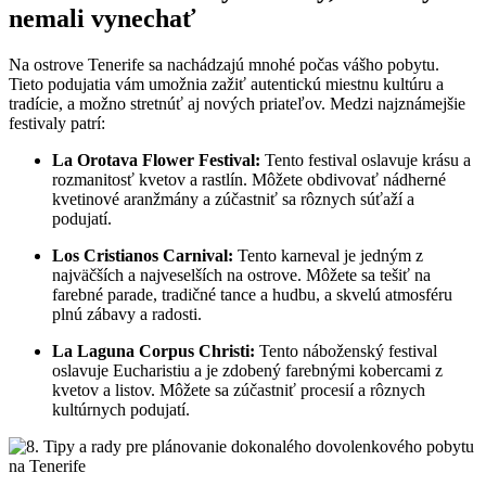
nemali vynechať
Na ostrove Tenerife sa nachádzajú mnohé počas vášho pobytu.
Tieto podujatia vám umožnia zažiť autentickú miestnu kultúru a
tradície, a možno stretnúť aj nových priateľov. Medzi najznámejšie
festivaly patrí:
La Orotava Flower Festival:
Tento festival oslavuje krásu a
rozmanitosť kvetov a rastlín. Môžete obdivovať nádherné
kvetinové aranžmány a zúčastniť sa rôznych súťaží a
podujatí.
Los Cristianos Carnival:
Tento karneval je jedným z
najväčších a najveselších na ostrove. Môžete sa tešiť na
farebné parade, tradičné tance a hudbu, a skvelú atmosféru
plnú zábavy a radosti.
La Laguna Corpus Christi:
Tento náboženský festival
oslavuje Eucharistiu a je zdobený farebnými kobercami z
kvetov a listov. Môžete sa zúčastniť procesií a rôznych
kultúrnych podujatí.