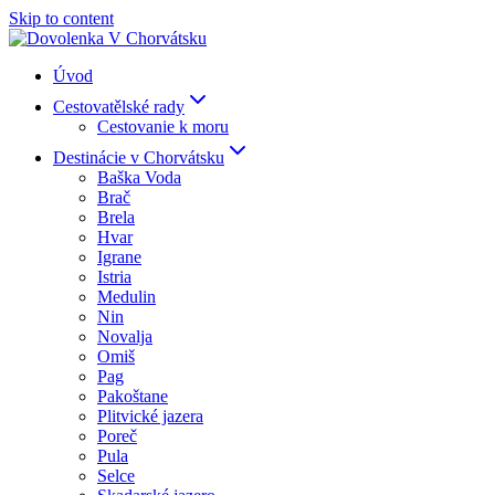
Skip to content
Úvod
Cestovatělské rady
Cestovanie k moru
Destinácie v Chorvátsku
Baška Voda
Brač
Brela
Hvar
Igrane
Istria
Medulin
Nin
Novalja
Omiš
Pag
Pakoštane
Plitvické jazera
Poreč
Pula
Selce