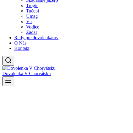
Skadarské jazero
Trogir
Tučepi
Umag
Vir
Vodice
Zadar
Rady pre dovolenkárov
O Nás
Kontakt
Dovolenka V Chorvátsku