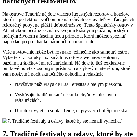
náročných cestovateľov
Na ostrove Tenerife nájdete viacero luxusných rezortov a hotelov,
ktoré sú perfektnou voľbou pre náročných cestovateľov hľadajúcich
rekreačný pobyt na pláži i dobrodružstvo. Tento španielsky ostrov v
Atlantickom oceáne je známy svojimi krásnymi plážami, pestrým
nočným životom a fascinujúcou prírodou, ktorú môžete spoznať
napríklad pri prehliadke národného parku Teide.
Vaše ubytovanie môže byť rovnako jedinečné ako samotný ostrov.
Vyberte si z ponuky luxusných rezortov s wellness centrami,
bazénmi a špičkovými reštauráciami. Nájdete tu tiež exkluzívne
butikové hotely s osobným prístupom a štýlovým interiérom, ktoré
vám poskytnú pocit skutočného pohodlia a relaxácie.
Navštívte pláž Playa de Las Teresitas s bielym pieskom.
Vyskúšajte tradičnú kanárijskú kuchyňu v miestnych
reštauráciách.
Urobte si výlet na sopku Teide, najvyšší vrchol Španielska.
7. Tradičné festivaly a oslavy, ktoré by ste