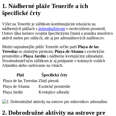
1. Nádherné pláže Tenerife a ich
špecifické črty
Výlet na Tenerife je zážitkom kombinujúcim relaxáciu na
nádherných plážach s
dobrodružstvom
v neobvyklom prostredí.
Ostrov láka turistov svojimi špecifickými črtami a ponúka množstvo
aktivít nielen pre oddych, ale aj pre adrenalínových nadšencov.
Medzi najznámejšie pláže Tenerife určite patrí
Playa de las
Teresitas
so zlatistým pieskom,
Playa de Abama
s exotickým
prostredím a
Playa Jardín
s nádherne kvetujúcimi záhradami.
Nezabudnuteľným zážitkom je aj potápanie v krásnych vodách
Atlantiku alebo surfovanie na vlnách.
Pláž
Špecifický črty
Playa de las Teresitas
Zlatý piesok
Playa de Abama
Exotické prostredie
Playa Jardín
Kvetujúce záhrady
2. Dobrodružné aktivity na ostrove pre