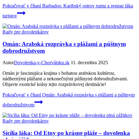
Pokračovať v čítaní
Barbados: Karibský ostrov rumu a reggae láka
turistov
Rady pre dovolenkárov
Omán: Arabská rozprávka s plážami a púštnym
dobrodružstvom
Autor
Dovolenka-v-Chorvátsku.sk
11. decembra 2025
Omán je fascinujúca krajina s bohatou arabskou kultúrou,
nádhernými plážami a nekonečnými púštnymi dobrodružstvami.
Objavte exotické krásy tejto rozprávkovej destinácie!
Pokračovať v čítaní
Omán: Arabská rozprávka s plážami a púštnym
dobrodružstvom
Rady pre dovolenkárov
Sicília láka: Od Etny po krásne pláže – dovolenka