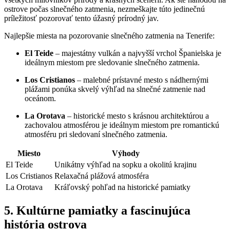
ostrove počas slnečného zatmenia, nezmeškajte túto jedinečnú
príležitosť pozorovať tento úžasný prírodný jav.
Najlepšie miesta na pozorovanie slnečného zatmenia na Tenerife:
El Teide
– majestátny vulkán a najvyšší vrchol Španielska je
ideálnym miestom pre sledovanie slnečného zatmenia.
Los Cristianos
– malebné prístavné mesto s nádhernými
plážami ponúka skvelý výhľad na slnečné zatmenie nad
oceánom.
La Orotava
– historické mesto s krásnou architektúrou a
zachovalou atmosférou je ideálnym miestom pre romantickú
atmosféru pri sledovaní slnečného zatmenia.
Miesto
Výhody
El Teide
Unikátny výhľad na sopku a okolitú krajinu
Los Cristianos
Relaxačná plážová atmosféra
La Orotava
Kráľovský pohľad na historické pamiatky
5. Kultúrne pamiatky a fascinujúca
história ostrova