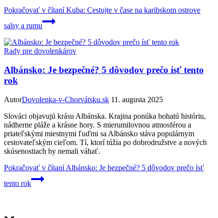
Pokračovať v čítaní
Kuba: Cestujte v čase na karibskom ostrove
salsy a rumu
Rady pre dovolenkárov
Albánsko: Je bezpečné? 5 dôvodov prečo ísť tento
rok
Autor
Dovolenka-v-Chorvátsku.sk
11. augusta 2025
Slováci objavujú krásu Albánska. Krajina ponúka bohatú históriu,
nádherne pláže a krásne hory. S mierumilovnou atmosférou a
priateľskými miestnymi ľuďmi sa Albánsko stáva populárnym
cestovateľským cieľom. Tí, ktorí túžia po dobrodružstve a nových
skúsenostiach by nemali váhať.
Pokračovať v čítaní
Albánsko: Je bezpečné? 5 dôvodov prečo ísť
tento rok