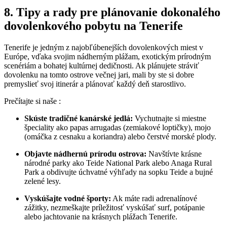
8. Tipy a rady pre plánovanie dokonalého
dovolenkového pobytu na Tenerife
Tenerife je jedným z najobľúbenejších dovolenkových miest v
Európe, vďaka svojim nádherným plážam, exotickým prírodným
scenériám a bohatej kultúrnej dedičnosti. Ak plánujete stráviť
dovolenku na tomto ostrove večnej jari, mali by ste si dobre
premyslieť svoj itinerár a plánovať každý deň starostlivo.
Prečítajte si naše :
Skúste tradičné kanárské jedlá:
Vychutnajte si miestne
špeciality ako papas arrugadas (zemiakové loptičky), mojo
(omáčka z cesnaku a koriandra) alebo čerstvé morské plody.
Objavte nádhernú prírodu ostrova:
Navštívte krásne
národné parky ako Teide National Park alebo Anaga Rural
Park a obdivujte úchvatné výhľady na sopku Teide a bujné
zelené lesy.
Vyskúšajte vodné športy:
Ak máte radi adrenalínové
zážitky, nezmeškajte príležitosť vyskúšať surf, potápanie
alebo jachtovanie na krásnych plážach Tenerife.