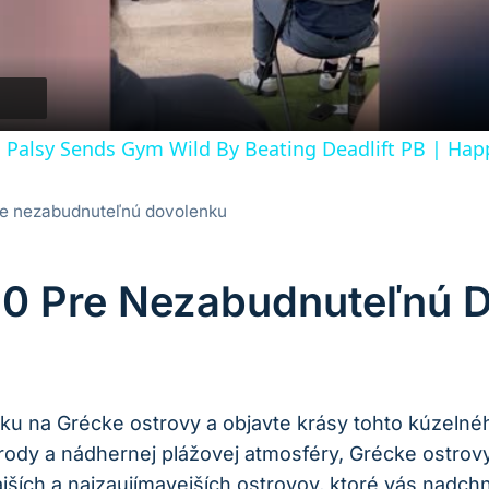
 Palsy Sends Gym Wild By Beating Deadlift PB | Happ
re nezabudnuteľnú dovolenku
 10 Pre Nezabudnuteľnú 
ku na Grécke ostrovy a objavte krásy tohto kúzelné
rody a nádhernej plážovej atmosféry, Grécke ostrovy 
ajších a najzaujímavejších ostrovov, ktoré vás nad