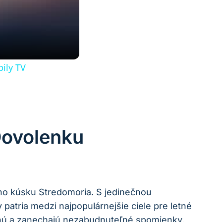
ily TV
Dovolenku
ho kúsku Stredomoria. S jedinečnou
patria medzi najpopulárnejšie ciele pre letné
chnú a zanechajú nezabudnuteľné spomienky.