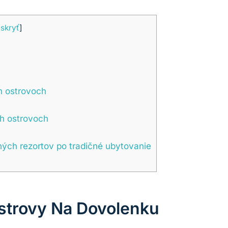
[
skryť
]
h ostrovoch
ch ostrovoch
ých rezortov po tradičné ubytovanie
strovy Na Dovolenku