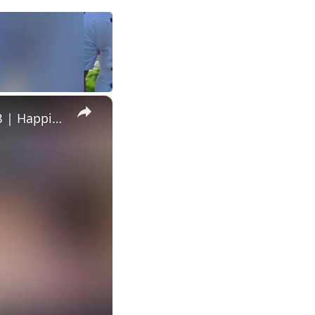
×
Teen With Cerebral Palsy Sends Gym Wild By Beating Deadlift PB | Happily TV