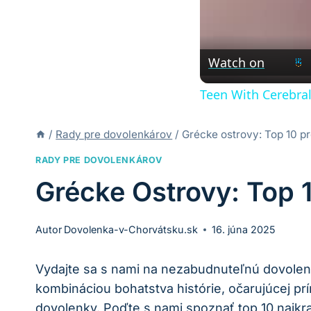
Watch on
Teen With Cerebral
/
Rady pre dovolenkárov
/
Grécke ostrovy: Top 10 p
RADY PRE DOVOLENKÁROV
Grécke Ostrovy: Top
Autor
Dovolenka-v-Chorvátsku.sk
16. júna 2025
Vydajte sa s nami na nezabudnuteľnú dovolen
kombináciou bohatstva histórie, očarujúcej prí
dovolenky. Poďte s nami spoznať top 10 najkr