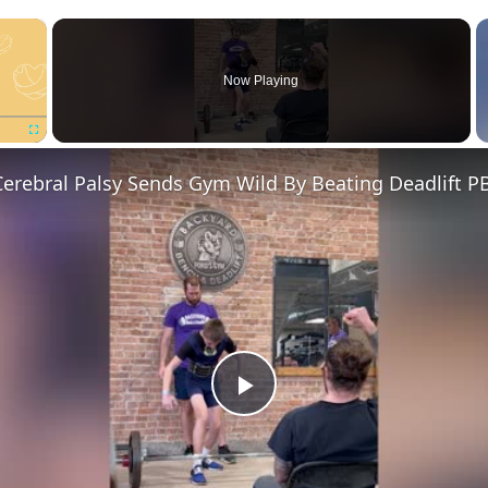
×
Now Playing
Fullscreen
Play
Video