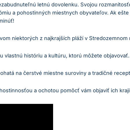
nezabudnuteľnú letnú dovolenku. Svojou rozmanitosť
nómiu a pohostinných miestnych obyvateľov. Ak ešte 
minúť!
om niektorých z najkrajších pláží v Stredozemnom 
 vlastnú históriu a kultúru, ktorú môžete objavovať.
hatá na čerstvé miestne suroviny a tradičné recept
hostinnosťou a ochotou pomôcť vám objaviť ich kraji