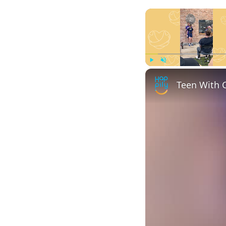
Play
Unmute