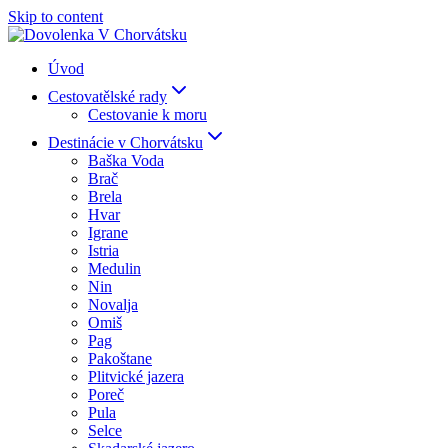
Skip to content
Úvod
Cestovatělské rady
Cestovanie k moru
Destinácie v Chorvátsku
Baška Voda
Brač
Brela
Hvar
Igrane
Istria
Medulin
Nin
Novalja
Omiš
Pag
Pakoštane
Plitvické jazera
Poreč
Pula
Selce