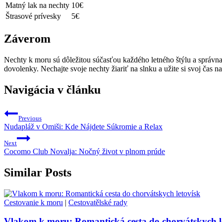
Matný lak na nechty
10€
Štrasové prívesky
5€
Záverom
Nechty k moru sú dôležitou súčasťou ⁢každého letného štýlu a správna 
dovolenky. Nechajte svoje nechty žiariť na slnku a užite ​si svoj čas n
Navigácia v článku
Previous
Nudapláž v Omiši: Kde Nájdete Súkromie a Relax
Next
Cocomo Club Novalja: Nočný život v plnom prúde
Similar Posts
Cestovanie k moru
|
Cestovatělské rady
Vlakom k moru: Romantická cesta do chorvátskych l