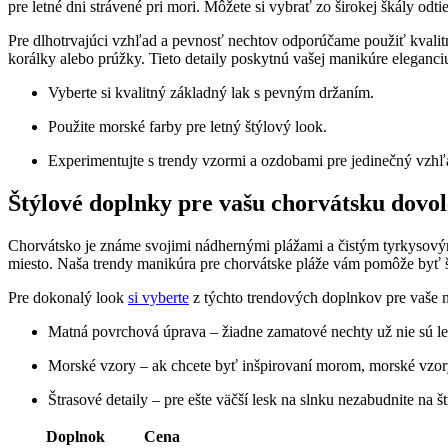
pre letné dni strávené ​pri mori. Môžete si vybrať zo širokej škály odt
Pre‍ dlhotrvajúci vzhľad a pevnosť nechtov odporúčame ⁢použiť kvalit
korálky​ alebo prúžky. Tieto ‍detaily poskytnú vašej ⁣manikúre eleganciu
Vyberte si kvalitný základný lak s pevným držaním.
Použite morské farby⁣ pre letný ⁤štýlový look.
Experimentujte s trendy vzormi a ozdobami pre ‌jedinečný vzhľ
Štýlové doplnky pre vašu​ chorvátsku dovo
Chorvátsko je známe‍ svojimi nádhernými plážami a čistým‍ tyrkysovým 
miesto. Naša trendy manikúra pre chorvátske pláže vám ‍pomôže byť š
Pre dokonalý look
si vyberte
z týchto trendových doplnkov ‌pre vaše 
Matná povrchová⁢ úprava – žiadne zamatové nechty už nie sú len⁢ 
Morské vzory – ​ak chcete ⁤byť inšpirovaní morom, morské vzor
Štrasové⁢ detaily – ‌pre ešte väčší lesk na slnku nezabudnite na š
Doplnok
Cena