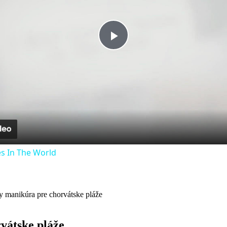
Play
Video
s In The World
 manikúra pre chorvátske pláže
vátske pláže