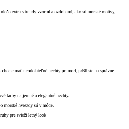
iečo extra‌ s trendy vzormi a ozdobami, ​ako sú⁣ morské motívy,
hcete⁢ mať neodolateľné nechty pri mori, prišli ste ‌na správne
vé farby ⁤na jemné a elegantné ⁢nechty.
bo morské hviezdy sú v⁤ móde.
pruhy pre svieži letný look.