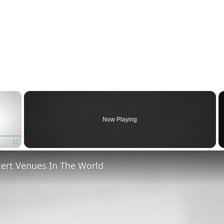
×
Now Playing
Fullscreen
cert Venues In The World