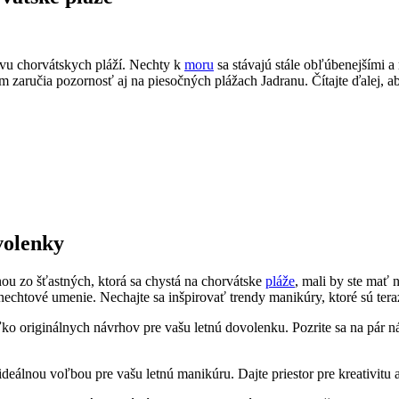
vu‌ chorvátskych pláží. ‌Nechty k
moru
sa stávajú stále⁤ obľúbenejšími a
zaručia pozornosť ‌aj na piesočných plážach Jadranu. Čítajte ďalej, aby⁤ s
volenky
dnou⁣ zo šťastných, ktorá sa chystá na chorvátske
pláže
, mali ⁢by ​ste mať
nechtové‍ umenie. Nechajte sa inšpirovať trendy manikúry, ktoré ⁢sú tera
originálnych návrhov pre vašu letnú dovolenku. Pozrite sa na ‌pár náp
ideálnou voľbou pre vašu letnú manikúru. Dajte priestor pre kreativitu a