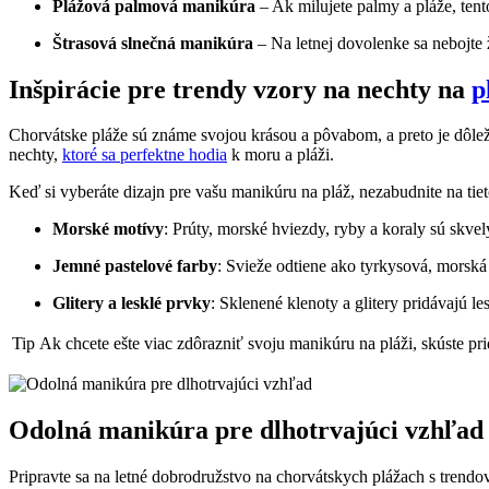
Plážová palmová⁣ manikúra
– Ak milujete palmy a pláže, tento
Štrasová slnečná manikúra
– Na letnej dovolenke sa nebojte ži
Inšpirácie pre trendy vzory na nechty na
p
Chorvátske pláže sú ⁤známe svojou krásou ⁤a ⁣pôvabom,⁤ a preto je dôle
nechty,
ktoré sa perfektne ‍hodia
k moru a ⁣pláži.
Keď si ​vyberáte dizajn pre vašu‍ manikúru na pláž, nezabudnite na tie
Morské motívy
: Prúty, morské hviezdy, ryby a koraly sú skve
Jemné pastelové farby
: Svieže odtiene ako tyrkysová, morská​ 
Glitery a lesklé prvky
: Sklenené klenoty a glitery pridávajú l
Tip
Ak chcete ešte viac zdôrazniť svoju manikúru ​na pláži, skúste pri
Odolná‍ manikúra pre dlhotrvajúci vzhľad
Pripravte⁣ sa na ⁤letné dobrodružstvo⁢ na chorvátskych plážach s tren