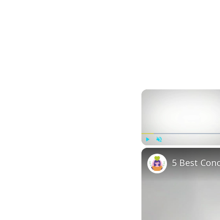
Play
Unmute
5 Best Con