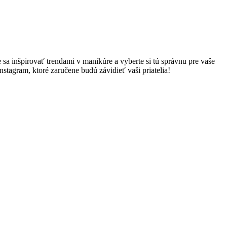
 inšpirovať trendami ​v manikúre⁣ a vyberte si⁢ tú správnu pre vaše
nstagram, ktoré zaručene budú​ závidieť vaši priatelia!