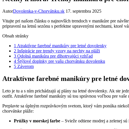
Autor
Dovolenka-v-Chorvátsku.sk
17. septembra 2025
Vitajte pri našom​ článku o najnovších trendoch v manikúre pre ⁤návšte
pripravení na letnú sezónu ⁣s perfektne​ upravenými nechtami, ktoré vám 
Obsah stránky
1
Atraktívne farebné manikúry pre letné dovolenky
2
Inšpirácie pre trendy vzory na nechty na pláži
3
Odolná‍ manikúra pre dlhotrvajúci vzhľad
4
Štýlové doplnky pre vašu​ chorvátsku dovolenku
5
Záverom
Atraktívne farebné manikúry pre letné do
Leto je tu a s ním prichádzajú ⁣aj plány ⁣na letné dovolenky. Ak ⁣ste je
outfit. Atraktívne farebné manikúry sú tou⁤ správnou voľbou pre ‌vaše 
Preplavte sa úplným rozprávkovým svetom,⁣ ktorý vám ponúka niekoľko 
chorvátske⁣ pláže:
Prúžky v morskej farbe
– Svieže odtiene modrej a zelenej sú 