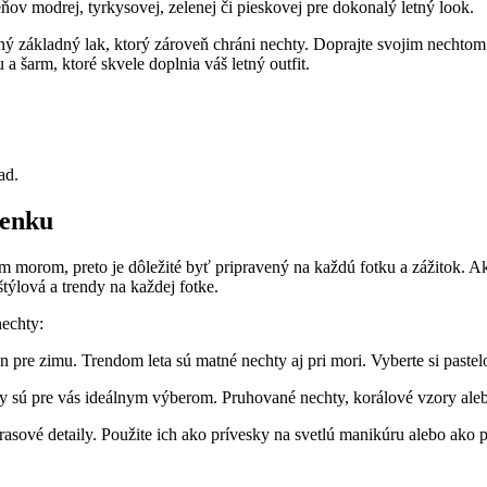
ieňov modrej, tyrkysovej, zelenej či pieskovej pre dokonalý letný look.
ný základný lak, ktorý zároveň chráni nechty. Doprajte svojim nechtom n
 a šarm, ktoré skvele doplnia váš letný ‍outfit.
ad.
lenku
morom, preto je dôležité byť pripravený na každú fotku a⁤ zážitok. Ak c
týlová a trendy na každej fotke.
nechty:
pre‍ zimu.‌ Trendom leta sú matné ​nechty aj pri mori. Vyberte si pastelo
y sú pre vás ideálnym‌ výberom. ​Pruhované nechty, korálové vzory ale
trasové detaily. Použite ‍ich ako prívesky⁤ na svetlú⁤ manikúru alebo ako 