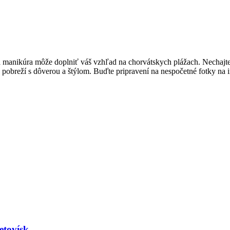
manikúra môže ⁢doplniť váš vzhľad na chorvátskych plážach. Nechajte sa
a pobreží ​s dôverou a štýlom. Buďte pripravení na nespočetné‍ fotky na i
etovísk