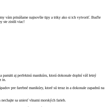
 my vám prinášame najnovšie tipy a triky ako si ich vytvoriť. Buďte
te ‍zistili viac!
 na pamäti ‍aj perfektnú manikúru, ktorá ⁢dokonale doplní váš letný ​
z in.
adov⁢ pre farebné manikúry, ktoré sú teraz ⁢in a dokonale zapadnú na
 nechajte ​sa uniesť vlnami morských farieb.