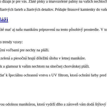
 dizajn je ⁢pre ‍vás. Zlaté písky a tmavozelené palmy na vašich nechtoch
arivých farieb a‌ žiarivých detailov. Prídajte štrasové kamienky⁤ do vašej 
láži
žité mať aj ​našu ⁣manikúru pripravenú na tento pôsobivý prostredie. V 
to trendy vzory:
lými voľbami pre nechty na pláži.
zelená a ⁣piesočná hrajú dôležitú úlohu v letnej‍ manikúre.
esk a glamour k vašim nechtom na slnečnej chorvátskej pláži.
dať k ⁤špeciálnu ochrannú vrstvu⁣ s UV filtrom, ktorá ochráni‍ farby pred
dovou odolnou manikúrou, ktorá vydrží dlho a zároveň ​vám dodá štýlový 