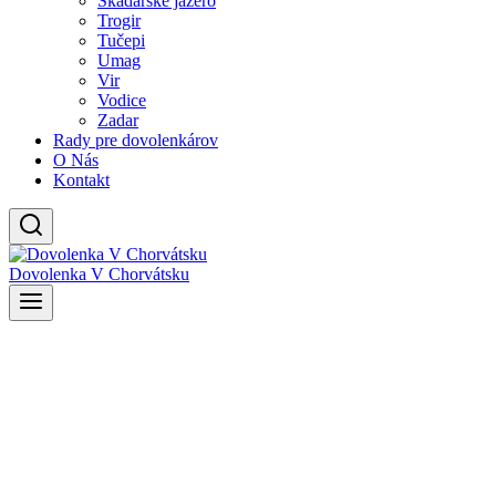
Skadarské jazero
Trogir
Tučepi
Umag
Vir
Vodice
Zadar
Rady pre dovolenkárov
O Nás
Kontakt
Dovolenka V Chorvátsku