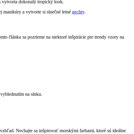
 ‍vytvoria⁢ dokonalý tropický look.
⁤manikúry​ a vytvorte si ​slnečné⁤ letné
nechty
.
tomto článku sa pozrieme na niektoré inšpirácie pre trendy vzory na
‌ vyblednutím na slnku.
vzhľad. Nechajte sa inšpirovať morskými‌ farbami, ktoré ⁢sú ideálne