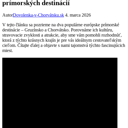
prímorských destinácií
Autor
Dovolenka-v-Chorvátsku.sk
4. marca 2026
V tejto článku sa pozrieme na dva populárne európske prímorské
destinácie – Gruzínsko a Chorvátsko. Porovnáme ich kultúru,
stravovacie zvyklosti a atrakcie, aby sme vám pomohli rozhodnúť,
ktorá z týchto krásnych krajín je pre vás ideálnym cestovateľským
cieľom. Čítajte ďalej a objavte s nami tajomstvá týchto fascinujúcich
miest.