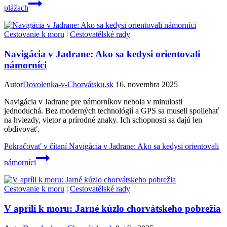
plážach
Cestovanie k moru
|
Cestovatělské rady
Navigácia v Jadrane: Ako sa kedysi orientovali
námorníci
Autor
Dovolenka-v-Chorvátsku.sk
16. novembra 2025
Navigácia v Jadrane pre námorníkov nebola v minulosti
jednoduchá. Bez moderných technológií a GPS sa museli spoliehať
na hviezdy, vietor a prírodné znaky. Ich schopnosti sa dajú len
obdivovať.
Pokračovať v čítaní
Navigácia v Jadrane: Ako sa kedysi orientovali
námorníci
Cestovanie k moru
|
Cestovatělské rady
V apríli k moru: Jarné kúzlo chorvátskeho pobrežia