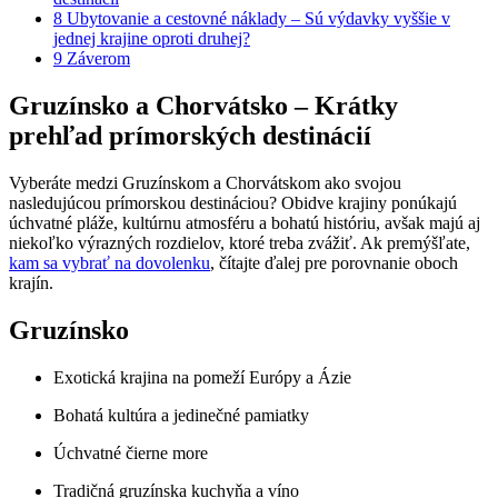
8
Ubytovanie a cestovné náklady – Sú výdavky vyššie v
jednej krajine oproti druhej?
9
Záverom
Gruzínsko a Chorvátsko – Krátky
prehľad prímorských destinácií
Vyberáte medzi Gruzínskom a Chorvátskom ako svojou
nasledujúcou prímorskou destináciou? Obidve krajiny ponúkajú
úchvatné pláže, kultúrnu atmosféru a bohatú históriu, avšak majú aj
niekoľko výrazných rozdielov, ktoré treba zvážiť. Ak premýšľate,
kam sa vybrať na dovolenku
, čítajte ďalej pre porovnanie oboch
krajín.
Gruzínsko
Exotická krajina na pomeží Európy a Ázie
Bohatá kultúra a jedinečné pamiatky
Úchvatné čierne more
Tradičná gruzínska kuchyňa a víno