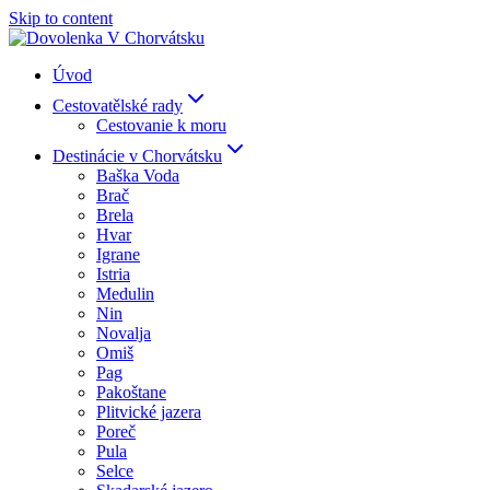
Skip to content
Úvod
Cestovatělské rady
Cestovanie k moru
Destinácie v Chorvátsku
Baška Voda
Brač
Brela
Hvar
Igrane
Istria
Medulin
Nin
Novalja
Omiš
Pag
Pakoštane
Plitvické jazera
Poreč
Pula
Selce