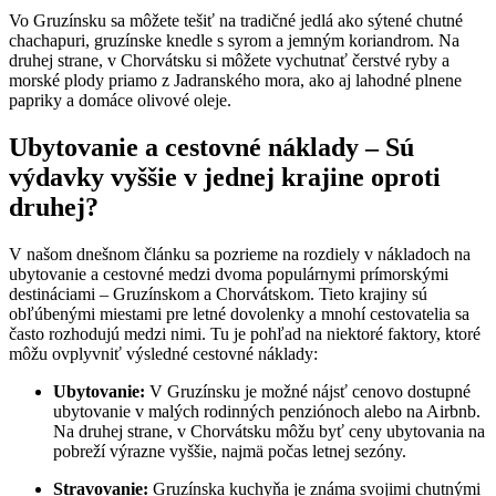
Vo Gruzínsku sa môžete tešiť na tradičné jedlá ako sýtené chutné
chachapuri, gruzínske knedle s syrom a jemným koriandrom. Na
druhej strane, v Chorvátsku si môžete vychutnať čerstvé ryby a
morské plody priamo z Jadranského mora, ako aj lahodné plnene
papriky a domáce olivové oleje.
Ubytovanie a cestovné náklady – Sú
výdavky vyššie v jednej krajine oproti
druhej?
V našom dnešnom článku sa pozrieme na rozdiely v nákladoch na
ubytovanie a cestovné medzi dvoma populárnymi prímorskými
destináciami – Gruzínskom a Chorvátskom. Tieto krajiny sú
obľúbenými miestami pre letné dovolenky a mnohí cestovatelia sa
často rozhodujú medzi nimi. Tu je pohľad na niektoré faktory, ktoré
môžu ovplyvniť výsledné cestovné náklady:
Ubytovanie:
V Gruzínsku je možné nájsť cenovo dostupné
ubytovanie v malých rodinných penziónoch alebo na Airbnb.
Na druhej strane, v Chorvátsku môžu byť ceny ubytovania na
pobreží výrazne vyššie, najmä počas letnej sezóny.
Stravovanie:
Gruzínska kuchyňa je známa svojimi chutnými