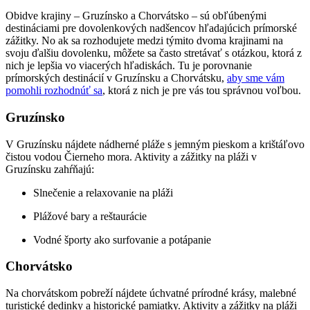
Obidve krajiny – Gruzínsko a Chorvátsko – sú obľúbenými
destináciami pre dovolenkových nadšencov hľadajúcich prímorské
zážitky. No ak sa rozhodujete medzi týmito dvoma krajinami na
svoju ďalšiu dovolenku, môžete sa často stretávať s otázkou, ktorá z
nich je lepšia vo viacerých hľadiskách. Tu je porovnanie
prímorských destinácií v Gruzínsku a Chorvátsku,
aby sme vám
pomohli rozhodnúť sa
, ktorá z nich je pre vás tou správnou voľbou.
Gruzínsko
V Gruzínsku nájdete nádherné pláže s jemným pieskom a krištáľovo
čistou vodou Čierneho mora. Aktivity a zážitky na pláži v
Gruzínsku zahŕňajú:
Slnečenie a relaxovanie na pláži
Plážové bary a reštaurácie
Vodné športy ako surfovanie a potápanie
Chorvátsko
Na chorvátskom pobreží nájdete úchvatné prírodné krásy, malebné
turistické dedinky a historické pamiatky. Aktivity a zážitky na pláži