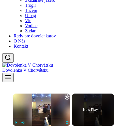
Skadarské jazero
Trogir
Tučepi
Umag
Vir
Vodice
Zadar
Rady pre dovolenkárov
O Nás
Kontakt
Dovolenka V Chorvátsku
×
Now Playing