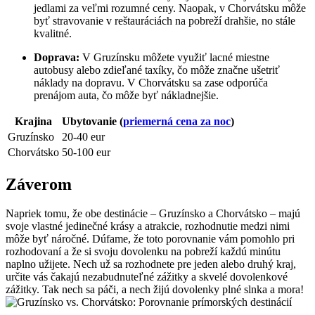
jedlami za veľmi rozumné ceny. Naopak, v Chorvátsku môže
byť stravovanie v reštauráciách na pobreží drahšie, no stále
kvalitné.
Doprava:
V Gruzínsku môžete využiť lacné miestne
autobusy alebo zdieľané taxíky, čo môže značne ušetriť
náklady na dopravu. V Chorvátsku sa zase odporúča
prenájom auta, čo môže byť nákladnejšie.
Krajina
Ubytovanie (
priemerná cena za noc
)
Gruzínsko
20-40 eur
Chorvátsko
50-100 eur
Záverom
Napriek tomu, že obe destinácie – Gruzínsko a Chorvátsko – majú
svoje vlastné jedinečné krásy a atrakcie, rozhodnutie medzi nimi
môže byť náročné. Dúfame, že toto porovnanie vám pomohlo pri
rozhodovaní a že si svoju dovolenku na pobreží každú minútu
naplno užijete. Nech už sa rozhodnete pre jeden alebo druhý kraj,
určite vás čakajú nezabudnuteľné zážitky a skvelé dovolenkové
zážitky. Tak nech sa páči, a nech žijú dovolenky plné slnka a mora!