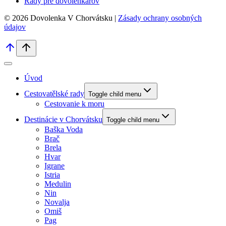
Rady pre dovolenkárov
© 2026 Dovolenka V Chorvátsku |
Zásady ochrany osobných
údajov
Úvod
Cestovatělské rady
Toggle child menu
Cestovanie k moru
Destinácie v Chorvátsku
Toggle child menu
Baška Voda
Brač
Brela
Hvar
Igrane
Istria
Medulin
Nin
Novalja
Omiš
Pag