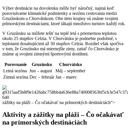
Výber destinácie na dovolenku môže byť náročný, najmä keď
porovnávame klimatické podmienky a sezónu cestovania medzi
Gruzínskom a Chorvátskom. Obe tieto krajiny sú známe svojimi
prímorskými destináciami, ktoré lákajú množstvo turistov každý rok.
V Gruzínsku sa môžete tešiť na teplé letá s priemernou teplotou
okolo 25 stupňov Celzia. V Chorvátsku je podnebie podobné, s
teplotami dosahujúcimi až 30 stupňov Celzia. Rozdiel však spočíva
v tom, že Gruzínsko má miernejšie zimy, zatiaľ čo Chorvátsko je
známe aj svojimi zimnými športovými dostihmi.
Porovnanie
Gruzínsko
Chorvátsko
Letná sezóna
Jun – august
Máj – september
Zimná sezóna
Dec – február
Jan – marec
zážitky na pláži – Čo očakávať na prímorských destináciách“>
Aktivity a zážitky na pláži – Čo očakávať
na prímorských destináciách