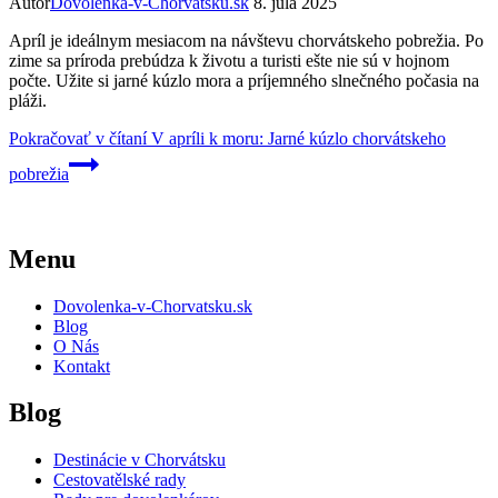
Autor
Dovolenka-v-Chorvátsku.sk
8. júla 2025
Apríl je ideálnym mesiacom na návštevu chorvátskeho pobrežia. Po
zime sa príroda prebúdza k životu a turisti ešte nie sú v hojnom
počte. Užite si jarné kúzlo mora a príjemného slnečného počasia na
pláži.
Pokračovať v čítaní
V apríli k moru: Jarné kúzlo chorvátskeho
pobrežia
Menu
Dovolenka-v-Chorvatsku.sk
Blog
O Nás
Kontakt
Blog
Destinácie v Chorvátsku
Cestovatělské rady