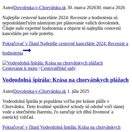
Autor
Dovolenka-v-Chorvátsku.sk
30. marca 2026
30. marca 2026
Najlepšie cestovné kancelárie 2024: Recenzie a hodnotenia sú
nepostrádateľným nástrojom pre plánovanie vašich dovoleniek.
Čítajte naše expertné hodnotenia a objavte tú najlepšiu cestovnú
kanceláriu pre vaše potreby.
Pokračovať v čítaní
Najlepšie cestovné kancelárie 2024: Recenzie a
hodnotenia
Cestovanie k moru
|
Cestovatělské rady
Vodeodolná špirála: Krása na chorvátskych plážach
Autor
Dovolenka-v-Chorvátsku.sk
1. júla 2025
Vodeodolná špirála je populárna voľba pre krásne pláže v
Chorvátsku. Tieto kvalitné spirálové schody sú odolné voči slanej
vode a slnečnému žiareniu, čo zaručuje ich dlhú životnosť a
estetický vzhľad.
Pokračovať v čítaní
Vodeodolná špirála: Krása na chorvátskych