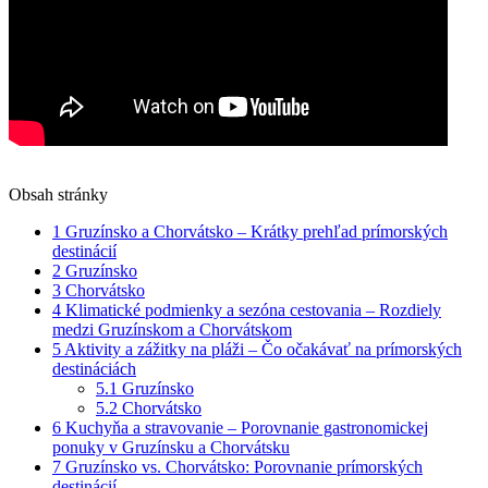
Obsah stránky
1
Gruzínsko a Chorvátsko – Krátky prehľad prímorských
destinácií
2
Gruzínsko
3
Chorvátsko
4
Klimatické podmienky a sezóna cestovania – Rozdiely
medzi Gruzínskom a Chorvátskom
5
Aktivity a zážitky na pláži – Čo očakávať na prímorských
destináciách
5.1
Gruzínsko
5.2
Chorvátsko
6
Kuchyňa a stravovanie – Porovnanie gastronomickej
ponuky v Gruzínsku a Chorvátsku
7
Gruzínsko vs. Chorvátsko: Porovnanie prímorských
destinácií