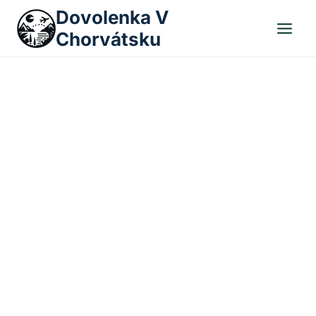
Skip
Dovolenka V
to
Chorvátsku
content