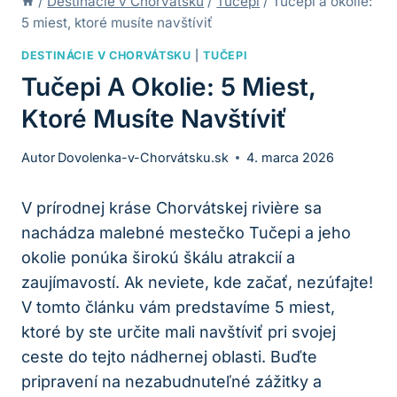
/
Destinácie v Chorvátsku
/
Tučepi
/
Tučepi a okolie:
5 miest, ktoré musíte navštíviť
DESTINÁCIE V CHORVÁTSKU
|
TUČEPI
Tučepi A Okolie: 5 Miest,
Ktoré Musíte Navštíviť
Autor
Dovolenka-v-Chorvátsku.sk
4. marca 2026
V prírodnej kráse Chorvátskej rivière sa
nachádza malebné mestečko Tučepi a jeho
okolie ponúka širokú škálu atrakcií a
zaujímavostí. Ak neviete, kde začať, nezúfajte!
V tomto článku vám predstavíme 5 miest,
ktoré by ste určite mali navštíviť pri svojej
ceste do tejto nádhernej oblasti. Buďte
pripravení na nezabudnuteľné zážitky a