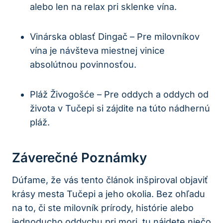
alebo len na relax pri sklenke vína.
Vinárska oblasť Dingač – Pre milovníkov
vína je návšteva miestnej vinice
absolútnou povinnosťou.
Pláž Živogošće – Pre oddych a oddych od
života v Tučepi si zájdite na túto nádhernú
pláž.
Záverečné Poznámky
Dúfame, že vás tento článok inšpiroval objaviť
krásy mesta Tučepi a jeho okolia. Bez ohľadu
na to, či ste milovník prírody, histórie alebo
jednoducho oddychu pri mori, tu nájdete niečo