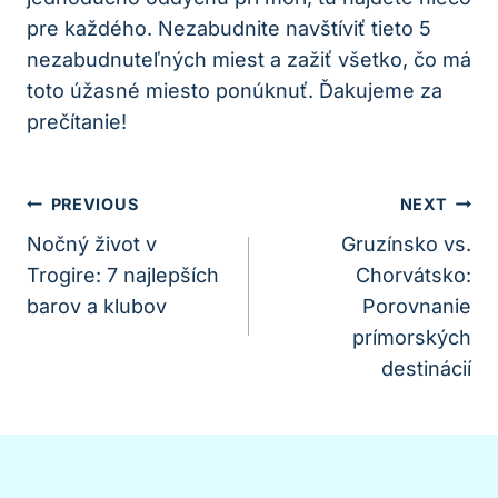
pre každého. Nezabudnite navštíviť tieto 5
nezabudnuteľných miest a zažiť všetko, čo má
toto úžasné miesto ponúknuť. Ďakujeme za
prečítanie!
Navigácia
PREVIOUS
NEXT
V
Nočný život v
Gruzínsko vs.
Trogire: 7 najlepších
Chorvátsko:
Článku
barov a klubov
Porovnanie
prímorských
destinácií