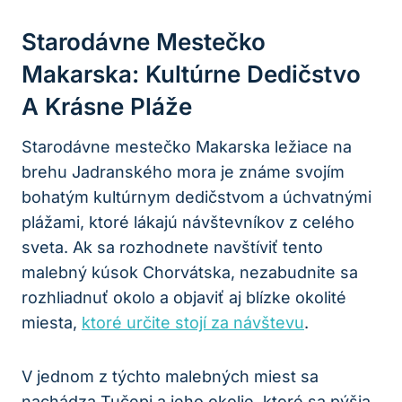
Starodávne Mestečko
Makarska: Kultúrne Dedičstvo
A Krásne Pláže
Starodávne mestečko Makarska ležiace na
brehu Jadranského mora je známe svojím
bohatým kultúrnym dedičstvom a úchvatnými
plážami, ktoré lákajú návštevníkov z celého
sveta. Ak sa rozhodnete navštíviť tento
malebný kúsok Chorvátska, nezabudnite sa
rozhliadnuť okolo a objaviť aj blízke okolité
miesta,
ktoré určite stojí za návštevu
.
V jednom z týchto malebných miest sa
nachádza Tučepi a jeho okolie, ktoré sa pýšia