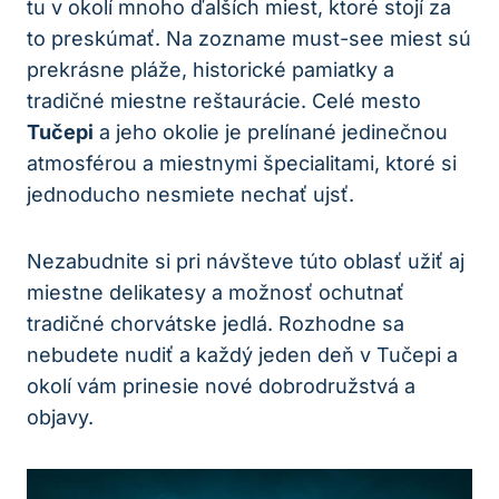
tu v okolí mnoho ďalších miest, ktoré stojí za
to preskúmať. Na zozname must-see miest sú
prekrásne pláže, historické pamiatky a
tradičné miestne reštaurácie. Celé mesto
Tučepi
a jeho okolie je prelínané jedinečnou
atmosférou a miestnymi špecialitami, ktoré si
jednoducho nesmiete nechať ujsť.
Nezabudnite si pri návšteve túto oblasť užiť aj
miestne delikatesy a možnosť ochutnať
tradičné chorvátske jedlá. Rozhodne sa
nebudete nudiť a každý jeden deň v Tučepi a
okolí vám prinesie nové dobrodružstvá a
objavy.