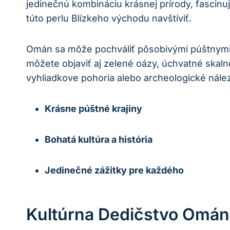
jedinečnú kombináciu krásnej prírody, fascinu
túto perlu Blízkeho východu navštíviť.
Omán sa môže pochváliť pôsobivými púštnymi 
môžete objaviť aj zelené oázy, úchvatné skal
vyhliadkove pohoria alebo archeologické nále
Krásne púštné krajiny
Bohatá kultúra a história
Jedinečné zážitky pre každého
Kultúrna Dedičstvo Omán