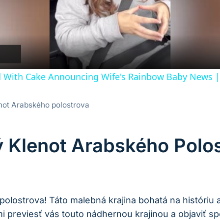
Video
 With Cake Announcing Wife's Rainbow Baby News |
not Arabského polostrova
 Klenot Arabského Polo
olostrova! Táto malebná krajina bohatá na históriu a
 previesť vás touto nádhernou krajinou a objaviť spo