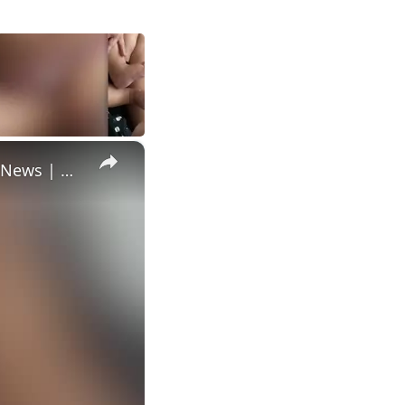
×
Husband Surprised With Cake Announcing Wife's Rainbow Baby News | Happily TV