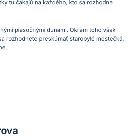
itky tu čakajú na každého, kto sa rozhodne
ečnými piesočnými dunami. Okrem toho však
h sa rozhodnete preskúmať starobylé mestečká,
ne.
rova