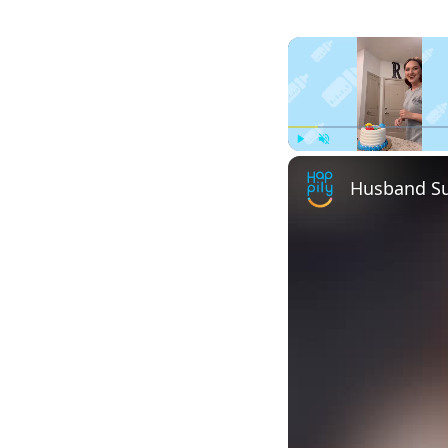
Play
Unmute