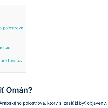
o polostrova
adície
pre turistov
viť Omán?
Arabského polostrova, ktorý si zaslúži byť objavený