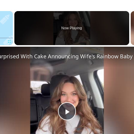
×
Now Playing
Fullscreen
Play