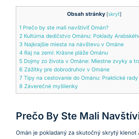
Obsah stránky
[
skryť
]
1
Prečo by ste mali navštíviť Omán?
2
Kultúrna dedičstvo Ománu: Poklady Arabskéh
3
Najkrajšie miesta na návštevu v Ománe
4
Raj na zemi: Krásne pláže Ománu
5
Dojmy zo života v Ománe: Miestne zvyky a tr
6
Zážitky pre dobrodruhov v Ománe
7
Tipy na cestovanie do Ománu: Praktické rady 
8
Záverečné myšlienky
Prečo By Ste Mali Navští
Omán je pokladaný za skutočný skrytý klenot 