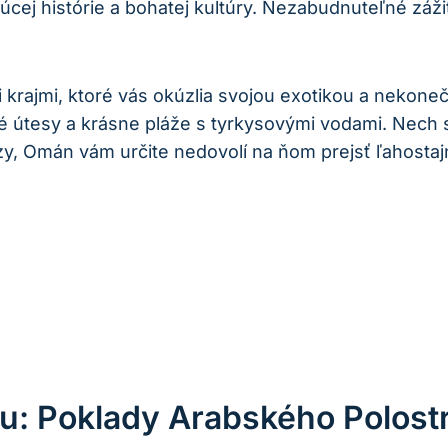
júcej histórie a bohatej kultúry. Nezabudnuteľné záž
krajmi, ktoré vás okúzlia svojou exotikou a nekon
né útesy a krásne pláže s tyrkysovými vodami. Nec
zy, Omán vám určite nedovolí na ňom prejsť ľahostaj
u: Poklady Arabského Polost