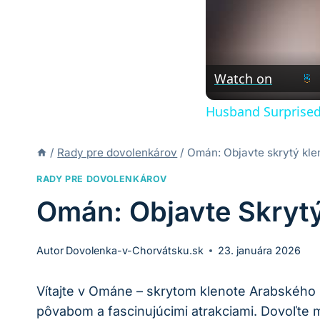
Watch on
Husband Surprised
/
Rady pre dovolenkárov
/
Omán: Objavte skrytý kle
RADY PRE DOVOLENKÁROV
Omán: Objavte Skrytý
Autor
Dovolenka-v-Chorvátsku.sk
23. januára 2026
Vítajte v Ománe – skrytom klenote Arabského p
pôvabom a fascinujúcimi atrakciami. Dovoľte mi