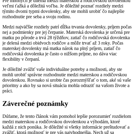
Pre mnohých je dilema medzi materskou a rodičovskou dovolenkou
veľmi ťažká a dôležitá voľba. Je dôležité poznať rozdiely medzi
týmito dvomi typmi dovolenky, aby ste mohli urobiť čo najlepšie
rozhodnutie pre seba a svoju rodinu.
Medzi najväčšie rozdiely patrí dĺžka trvania dovolenky, príjem počas
nej a podmienky pre jej čerpanie. Materská dovolenka je určená pre
matku po pôrode a trvá 28 týždňov, zatiaľ čo rodičovská dovolenka
je delená medzi obidvoch rodičov a môže trvať až 3 roky. Počas
materskej dovolenky má matka nárok na plný príjem, zatiaľ čo
rodičovská dovolenka je často o nižšom príjme, no dáva viac
flexibility v čerpaní.
Je dôležité zvážiť vaše individuálne potreby a možnosti, aby ste
mohli urobiť správne rozhodnutie medzi materskou a rodičovskou
dovolenkou. Rovnako si urobte čas porozmýšľať o tom, aké sú vaše
prioritny a ako by sa nová situácia mohla odraziť na vašom živote a
práci.
Záverečné poznámky
Dúfame, že tento článok vám pomohol lepšie porozumieť rozdielom
medzi materskou a rodičovskou dovolenkou a výhodám, ktoré
každá z nich ponúka. Je dôležité si všetky informácie preštudovať a
zvážiť, ktorá možnosť je pre vás najvhodnejšia. Nech už sa