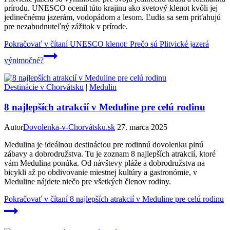
prírodu. UNESCO ocenil túto krajinu ako svetový klenot kvôli jej
jedinečnému jazerám, vodopádom a lesom. Ľudia sa sem priťahujú
pre nezabudnuteľný zážitok v prírode.
Pokračovať v čítaní
UNESCO klenot: Prečo sú Plitvické jazerá
výnimočné?
Destinácie v Chorvátsku
|
Medulin
8 najlepších atrakcií v Meduline pre celú rodinu
Autor
Dovolenka-v-Chorvátsku.sk
27. marca 2025
Medulina je ideálnou destináciou pre rodinnú dovolenku plnú
zábavy a dobrodružstva. Tu je zoznam 8 najlepších atrakcií, ktoré
vám Medulina ponúka. Od návštevy pláže a dobrodružstva na
bicykli až po obdivovanie miestnej kultúry a gastronómie, v
Meduline nájdete niečo pre všetkých členov rodiny.
Pokračovať v čítaní
8 najlepších atrakcií v Meduline pre celú rodinu