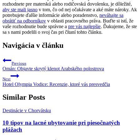
rozhodnete pre materskú alebo rodičovskú dovolenku, je dôležité,
aby ste mali jasno
v tom, čo od nej očakávate a aké máte nároky. Ak
potrebujete ďalšie informácie alebo poradenstvo,
neváhajte sa
obrátiť na odborníkov
v oblasti pracovného práva. Buďte si istí, že
vaše rozhodnutie bude správne a
pre vás najlepšie
. Ďakujeme, že ste
sa s nami podelili o svoj čas pri čítaní tohto článku.
Navigácia v článku
Previous
Omán: Objavte skrytý klenot Arabského polostrova
Next
Hotel Olympia Vodice: Recenzie, ktoré vás presvedčia
Similar Posts
Destinácie v Chorvátsku
10 tipov na lacné ubytovanie pri piesočnatých
plážach