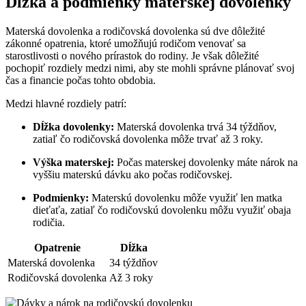
Dĺžka a podmienky materskej dovolenky
Materská dovolenka a rodičovská dovolenka sú dve dôležité
zákonné opatrenia, ktoré umožňujú rodičom venovať sa
starostlivosti o nového prírastok do rodiny. Je však dôležité
pochopiť rozdiely medzi nimi, aby ste mohli správne plánovať svoj
čas a financie počas tohto obdobia.
Medzi hlavné rozdiely patrí:
Dĺžka dovolenky:
Materská dovolenka trvá 34 týždňov,
zatiaľ čo rodičovská dovolenka môže trvať až 3 roky.
Výška materskej:
Počas materskej dovolenky máte nárok na
vyššiu materskú dávku ako počas rodičovskej.
Podmienky:
Materskú dovolenku môže využiť len matka
dieťaťa, zatiaľ čo rodičovskú dovolenku môžu využiť obaja
rodičia.
Opatrenie
Dĺžka
Materská dovolenka
34 týždňov
Rodičovská dovolenka
Až 3 roky