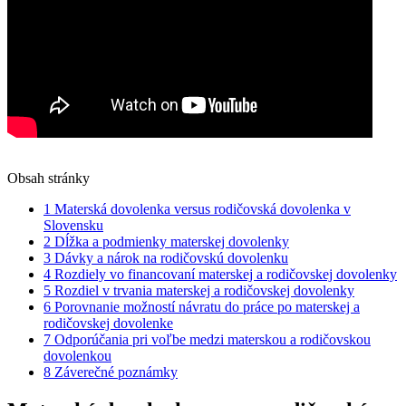
Obsah stránky
1
Materská dovolenka versus rodičovská dovolenka v
Slovensku
2
Dĺžka a podmienky materskej dovolenky
3
Dávky a nárok na rodičovskú dovolenku
4
Rozdiely vo financovaní materskej a rodičovskej dovolenky
5
Rozdiel v trvania materskej a rodičovskej dovolenky
6
Porovnanie možností návratu do práce po materskej a
rodičovskej dovolenke
7
Odporúčania pri voľbe medzi materskou a rodičovskou
dovolenkou
8
Záverečné poznámky