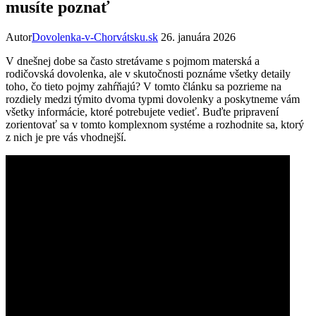
musíte poznať
Autor
Dovolenka-v-Chorvátsku.sk
26. januára 2026
V dnešnej dobe sa často stretávame s pojmom materská a
rodičovská dovolenka, ale v skutočnosti poznáme všetky detaily
toho, čo tieto pojmy zahŕňajú? V tomto článku sa pozrieme na
rozdiely medzi týmito dvoma typmi dovolenky a poskytneme vám
všetky informácie, ktoré potrebujete vedieť. Buďte pripravení
zorientovať sa v tomto komplexnom systéme a rozhodnite sa, ktorý
z nich je pre vás vhodnejší.