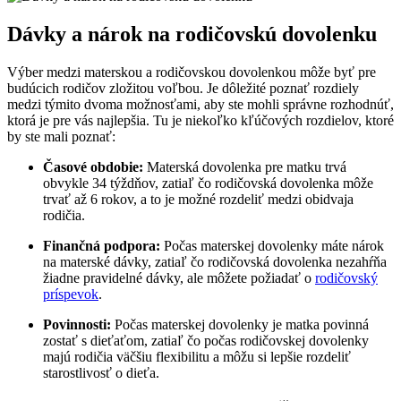
Dávky a nárok na rodičovskú dovolenku
Výber medzi materskou a rodičovskou dovolenkou môže byť pre
budúcich rodičov zložitou voľbou. Je dôležité poznať rozdiely
medzi týmito dvoma možnosťami, aby ste mohli správne rozhodnúť,
ktorá je pre vás najlepšia. Tu je niekoľko kľúčových rozdielov, ktoré
by ste mali poznať:
Časové obdobie:
Materská dovolenka pre matku trvá
obvykle 34 týždňov, zatiaľ čo rodičovská dovolenka môže
trvať až 6 rokov, a to je možné rozdeliť medzi obidvaja
rodičia.
Finančná podpora:
Počas materskej dovolenky máte nárok
na materské dávky, zatiaľ čo rodičovská dovolenka nezahŕňa
žiadne pravidelné dávky, ale môžete požiadať o
rodičovský
príspevok
.
Povinnosti:
Počas materskej dovolenky je matka povinná
zostať s dieťaťom, zatiaľ čo počas rodičovskej dovolenky
majú rodičia väčšiu flexibilitu a môžu si lepšie rozdeliť
starostlivosť o dieťa.