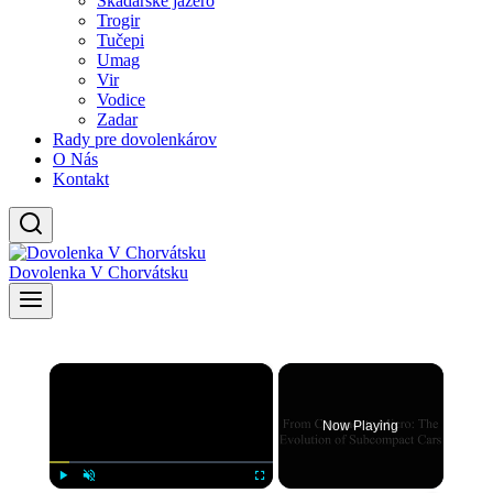
Skadarské jazero
Trogir
Tučepi
Umag
Vir
Vodice
Zadar
Rady pre dovolenkárov
O Nás
Kontakt
Dovolenka V Chorvátsku
×
Now Playing