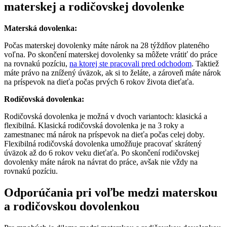
materskej a rodičovskej dovolenke
Materská dovolenka:
Počas materskej dovolenky máte nárok na 28 týždňov plateného
voľna. Po skončení materskej dovolenky sa môžete vrátiť do práce
na rovnakú pozíciu,
na ktorej ste pracovali pred odchodom
. Taktiež
máte právo na znížený úväzok, ak si to želáte, a zároveň máte nárok
na príspevok na dieťa počas prvých 6 rokov života dieťaťa.
Rodičovská dovolenka:
Rodičovská dovolenka je možná v dvoch variantoch: klasická a
flexibilná. Klasická rodičovská dovolenka je na 3 roky a
zamestnanec má nárok na príspevok na dieťa počas celej doby.
Flexibilná rodičovská dovolenka umožňuje pracovať skrátený
úväzok až do 6 rokov veku dieťaťa. Po skončení rodičovskej
dovolenky máte nárok na návrat do práce, avšak nie vždy na
rovnakú pozíciu.
Odporúčania pri voľbe medzi materskou
a rodičovskou dovolenkou