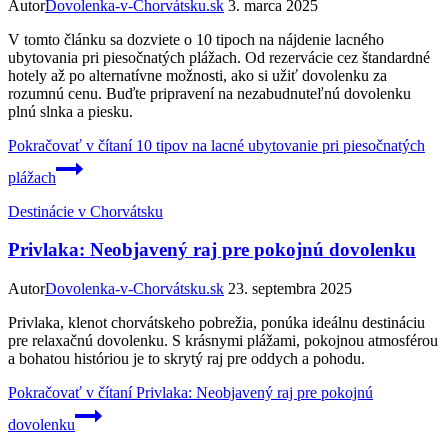
Autor
Dovolenka-v-Chorvátsku.sk
3. marca 2025
V tomto článku sa dozviete o 10 tipoch na nájdenie lacného
ubytovania pri piesočnatých plážach. Od rezervácie cez štandardné
hotely až po alternatívne možnosti, ako si užiť dovolenku za
rozumnú cenu. Buďte pripravení na nezabudnuteľnú dovolenku
plnú slnka a piesku.
Pokračovať v čítaní
10 tipov na lacné ubytovanie pri piesočnatých
plážach
Destinácie v Chorvátsku
Privlaka: Neobjavený raj pre pokojnú dovolenku
Autor
Dovolenka-v-Chorvátsku.sk
23. septembra 2025
Privlaka, klenot chorvátskeho pobrežia, ponúka ideálnu destináciu
pre relaxačnú dovolenku. S krásnymi plážami, pokojnou atmosférou
a bohatou históriou je to skrytý raj pre oddych a pohodu.
Pokračovať v čítaní
Privlaka: Neobjavený raj pre pokojnú
dovolenku