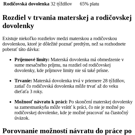
Rodičovská dovolenka
32 týždňov
65% platu
Rozdiel v trvania materskej a rodičovskej
dovolenky
Existuje niekoľko rozdielov medzi materskou a rodičovskou
dovolenkou, ktoré je dôležité poznať predtým, než sa rozhodnete
poberať táto dávka:
Príjemové limity:
Materská dovolenka má obmedzenie v
sume mesačného príjmu, na rozdiel od rodičovskej
dovolenky, kde príjmove limity nie sú také prísne.
Trvanie:
Materská dovolenka trvá v priemere 28 týždňov,
zatiaľ čo rodičovská dovolenka môže trvať až do veku
dieťaťa 3 roky.
Možnosť návratu k práci:
Po skončení materskej dovolenky
sa zamestnankyňa môže vrátiť k práci, čo nie je možné po
rodičovskej dovolenke, kde je možné pracovať na čiastočný
úväzok.
Porovnanie možností návratu do práce po