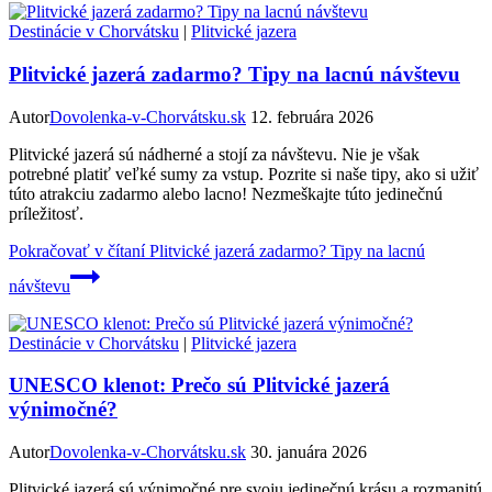
Destinácie v Chorvátsku
|
Plitvické jazera
Plitvické jazerá zadarmo? Tipy na lacnú návštevu
Autor
Dovolenka-v-Chorvátsku.sk
12. februára 2026
Plitvické jazerá sú nádherné a stojí za návštevu. Nie je však
potrebné platiť veľké sumy za vstup. Pozrite si naše tipy, ako si užiť
túto atrakciu zadarmo alebo lacno! Nezmeškajte túto jedinečnú
príležitosť.
Pokračovať v čítaní
Plitvické jazerá zadarmo? Tipy na lacnú
návštevu
Destinácie v Chorvátsku
|
Plitvické jazera
UNESCO klenot: Prečo sú Plitvické jazerá
výnimočné?
Autor
Dovolenka-v-Chorvátsku.sk
30. januára 2026
Plitvické jazerá sú výnimočné pre svoju jedinečnú krásu a rozmanitú