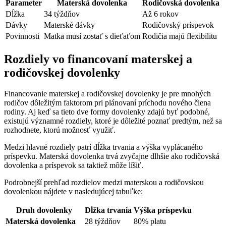
Parameter
Materská dovolenka
Rodičovská dovolenka
Dĺžka
34 týždňov
Až 6 rokov
Dávky
Materské dávky
Rodičovský príspevok
Povinnosti
Matka musí zostať s dieťaťom
Rodičia majú flexibilitu
Rozdiely vo financovaní materskej a
rodičovskej dovolenky
Financovanie materskej a rodičovskej dovolenky je pre mnohých
rodičov dôležitým faktorom pri plánovaní príchodu nového člena
rodiny. Aj keď sa tieto dve formy dovolenky zdajú byť podobné,
existujú významné rozdiely, ktoré je dôležité poznať predtým, než sa
rozhodnete, ktorú možnosť využiť.
Medzi hlavné rozdiely patrí dĺžka trvania a výška vyplácaného
príspevku. Materská dovolenka trvá zvyčajne dlhšie ako rodičovská
dovolenka a príspevok sa taktiež môže líšiť.
Podrobnejší prehľad rozdielov medzi materskou a rodičovskou
dovolenkou nájdete v nasledujúcej tabuľke:
Druh dovolenky
Dĺžka trvania
Výška príspevku
Materská dovolenka
28 týždňov
80% platu