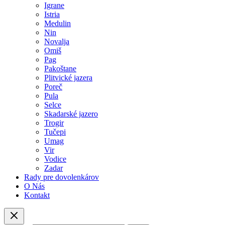
Igrane
Istria
Medulin
Nin
Novalja
Omiš
Pag
Pakoštane
Plitvické jazera
Poreč
Pula
Selce
Skadarské jazero
Trogir
Tučepi
Umag
Vir
Vodice
Zadar
Rady pre dovolenkárov
O Nás
Kontakt