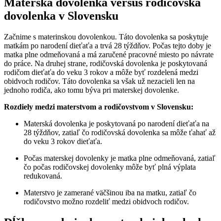
Materská dovolenka versus rodičovská
dovolenka v Slovensku
Začnime s materinskou dovolenkou. Táto dovolenka sa poskytuje
matkám po narodení dieťaťa a trvá 28 týždňov. Počas tejto doby je
matka plne odmeňovaná a má zaručené pracovné miesto po návrate
do práce. Na druhej strane, rodičovská dovolenka je poskytovaná
rodičom dieťaťa do veku 3 rokov a môže byť rozdelená medzi
obidvoch rodičov. Táto dovolenka sa však už nezacieli len na
jednoho rodiča, ako tomu býva pri materskej dovolenke.
Rozdiely medzi materstvom a rodičovstvom v Slovensku:
Materská dovolenka je poskytovaná po narodení dieťaťa na
28 týždňov, zatiaľ čo rodičovská dovolenka sa môže ťahať až
do veku 3 rokov dieťaťa.
Počas materskej dovolenky je matka plne odmeňovaná, zatiaľ
čo počas rodičovskej dovolenky môže byť plná výplata
redukovaná.
Materstvo je zamerané väčšinou iba na matku, zatiaľ čo
rodičovstvo možno rozdeliť medzi obidvoch rodičov.