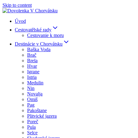
Skip to content
Úvod
Cestovatělské rady
Cestovanie k moru
Destinácie v Chorvátsku
Baška Voda
Brač
Brela
Hvar
Igrane
Istria
Medulin
Nin
Novalja
Omiš
Pag
Pakoštane
Plitvické jazera
Poreč
Pula
Selce