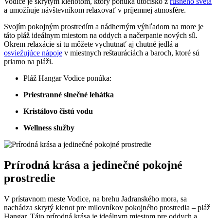
‍Vodice je ⁢skrytým klenotom, ktorý ponúka⁣ útočisko z
rušného sveta
a umožňuje návštevníkom ‌relaxovať v príjemnej⁢ atmosfére.
Svojím pokojným prostredím a ⁢nádherným ​výhľadom‌ na more je
táto pláž ideálnym‍ miestom⁢ na oddych a načerpanie nových⁤ síl.
Okrem ‌relaxácie ‌si‌ tu môžete vychutnať⁤ aj chutné jedlá⁢ a
osviežujúce nápoje
v⁣ miestnych reštauráciách a‍ baroch, ktoré sú
‌priamo na pláži.
Pláž Hangar Vodice ponúka:
Priestranné slnečné⁢ lehátka
Kristálovo čistú vodu
Wellness služby
Prírodná​ krása ⁤a jedinečné pokojné
prostredie
V prístavnom​ meste Vodice, na brehu Jadranského mora, sa
nachádza skrytý‌ klenot pre milovníkov pokojného prostredia – pláž
Hangar. Táto prírodná krása je ideálnym miestom pre‌ oddych a