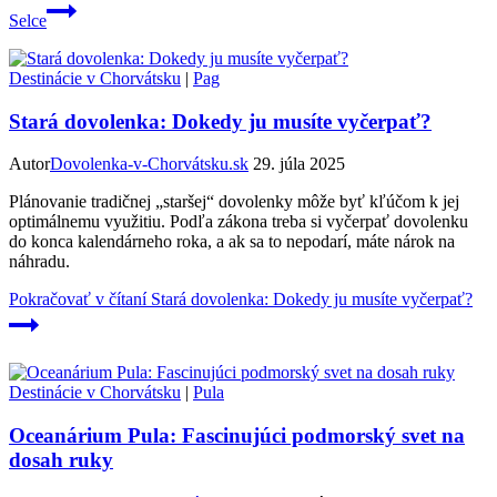
Selce
Destinácie v Chorvátsku
|
Pag
Stará dovolenka: Dokedy ju musíte vyčerpať?
Autor
Dovolenka-v-Chorvátsku.sk
29. júla 2025
Plánovanie tradičnej „staršej“ dovolenky môže byť kľúčom k jej
optimálnemu využitiu. Podľa zákona treba si vyčerpať dovolenku
do konca kalendárneho roka, a ak sa to nepodarí, máte nárok na
náhradu.
Pokračovať v čítaní
Stará dovolenka: Dokedy ju musíte vyčerpať?
Destinácie v Chorvátsku
|
Pula
Oceanárium Pula: Fascinujúci podmorský svet na
dosah ruky