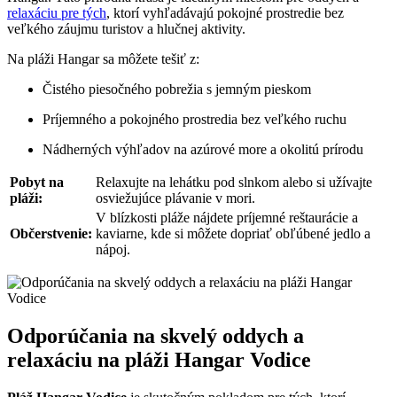
relaxáciu pre tých
, ktorí vyhľadávajú pokojné prostredie bez
veľkého záujmu ​turistov a​ hlučnej ⁣aktivity.
Na pláži ‍Hangar sa môžete ‍tešiť z:
Čistého piesočného pobrežia s jemným pieskom
Príjemného a pokojného prostredia bez‌ veľkého ⁢ruchu
Nádherných ‌výhľadov na azúrové more a okolitú prírodu
Pobyt na
Relaxujte na lehátku pod slnkom⁣ alebo ⁤si užívajte
pláži:
osviežujúce plávanie v mori.
V ⁤blízkosti pláže nájdete príjemné reštaurácie a
Občerstvenie:
kaviarne, kde si môžete dopriať obľúbené jedlo a
⁣nápoj.
Odporúčania na ‍skvelý oddych a⁣
relaxáciu na pláži Hangar⁣ Vodice