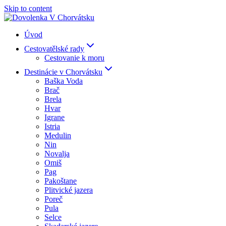
Skip to content
Úvod
Cestovatělské rady
Cestovanie k moru
Destinácie v Chorvátsku
Baška Voda
Brač
Brela
Hvar
Igrane
Istria
Medulin
Nin
Novalja
Omiš
Pag
Pakoštane
Plitvické jazera
Poreč
Pula
Selce