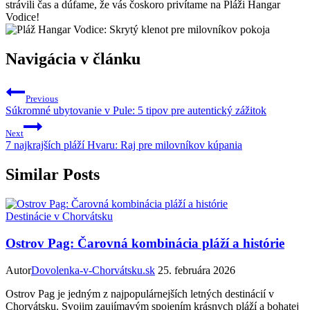
strávili čas ‍a ‍dúfame, že vás čoskoro privítame na Pláži‍ Hangar
Vodice!
Navigácia v článku
Previous
Súkromné ubytovanie v Pule: 5 tipov pre autentický zážitok
Next
7 najkrajších pláží Hvaru: Raj pre milovníkov kúpania
Similar Posts
Destinácie v Chorvátsku
Ostrov Pag: Čarovná kombinácia pláží a histórie
Autor
Dovolenka-v-Chorvátsku.sk
25. februára 2026
Ostrov Pag je jedným z najpopulárnejších letných destinácií v
Chorvátsku. Svojim zaujímavým spojením krásnych pláží a bohatej