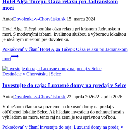
Hotel Alga Tučepi: Oáza relaxu pri Jadranskom
mori
Autor
Dovolenka-v-Chorvátsku.sk
15. marca 2024
Hotel Alga Tučepi ponúka oázu relaxu pri krásnom Jadranskom
mori. S modernými izbami, kvalitnou službou a výbornou lokalitou
je ideálnym miestom pre dovolenku.
Pokračovať v čítaní
Hotel Alga Tučepi: Oáza relaxu pri Jadranskom
mori
Destinácie v Chorvátsku
|
Selce
Investujte do raja: Luxusné domy na predaj v Selce
Autor
Dovolenka-v-Chorvátsku.sk
22. apríla 2026
22. apríla 2026
V dnešnom článku sa pozrieme na luxusné domy na predaj v
obľúbenej lokalite Selce. Ak hľadáte investíciu do nehnuteľnosti s
výhľadom na more, tento raj na zemi je tou správnou voľbou.
Pokračovať v čítaní
Investujte do raja: Luxusné domy na predaj v