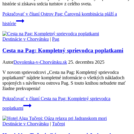
histórie si získava srdcia turistov z celého sveta.
Pokračovať v čítaní
Ostrov Pag: Čarovná kombinácia pláží a
histórie
Destinácie v Chorvátsku
|
Pag
Cesta na Pag: Kompletný sprievodca poplatkami
Autor
Dovolenka-v-Chorvátsku.sk
25. decembra 2025
V novom sprievodcovi „Cesta na Pag: Kompletný sprievodca
poplatkami“ nájdete kompletné informácie o všetkých nákladoch
spojených s návštevou ostrova Pag. S touto knihou nebudete mať
žiadne prekvapenia!
Pokračovať v čítaní
Cesta na Pag: Kompletný sprievodca
poplatkami
Destinácie v Chorvátsku
|
Tučepi