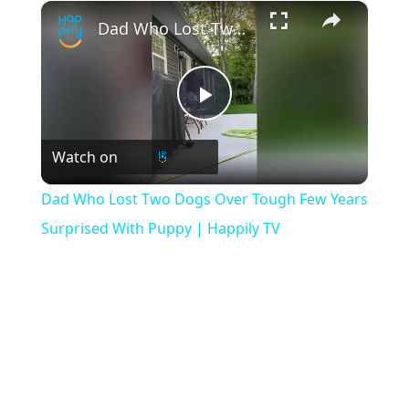
×
Play
Unmute
Fullscreen
Dad Who Lost Two Dogs Over Tough Few Years Surprised With Puppy | Happily TV
Play
Watch on
Video
Dad Who Lost Two Dogs Over Tough Few Years
Surprised With Puppy | Happily TV