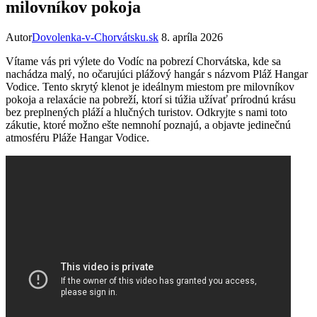
milovníkov pokoja
Autor
Dovolenka-v-Chorvátsku.sk
8. apríla 2026
Vítame vás‍ pri výlete do⁣ Vodíc na pobrezí ​Chorvátska, kde ‍sa
nachádza ​malý, ⁢no očarujúci ‍plážový⁤ hangár s názvom Pláž⁣ Hangar
Vodice. ‍Tento skrytý klenot je ideálnym⁤ miestom pre milovníkov
pokoja a relaxácie‌ na pobreží, ktorí si túžia užívať prírodnú krásu​
bez preplnených‌ pláží a hlučných⁤ turistov. Odkryjte s nami toto
⁤zákutie, ktoré ‍možno ešte nemnohí poznajú, a ​objavte jedinečnú
atmosféru Pláže⁣ Hangar ⁢Vodice.