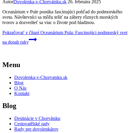
Autor
Dovolenka-v-Chorvátsku.sk
26. februára 2025
Oceanárium v Pule ponúka fascinujúci pohľad do podmorského
sveta. Návštevníci sa môžu tešiť na zábery rôznych morských
tvorov a dozvedieť sa viac o živote pod hladinou.
Pokračovať v čítaní
Oceanárium Pula: Fascinujúci podmorský svet
na dosah ruky
Menu
Dovolenka-v-Chorvatsku.sk
Blog
O Nás
Kontakt
Blog
Destinácie v Chorvátsku
Cestovatělské rady
Rady pre dovolenkárov