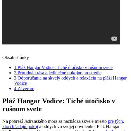
Obsah stránky
1
Pláž Hangar Vodice:‌ Tiché útočisko ⁢v rušnom svete
2
Prírodná​ krása ⁤a jedinečné pokojné prostredie
3
Odporúčania na ‍skvelý oddych a⁣ relaxáciu na pláži Hangar⁣
Vodice
4
Záverom
Pláž Hangar Vodice:‌ Tiché útočisko ⁢v
rušnom svete
Na pobreží Jadranského mora sa nachádza ⁢skvelé miesto
pre tých
,
ktorí hľadajú pokoj
a​ oddych vo svojej dovolenke. Pláž Hangar