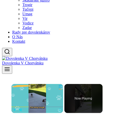
Skadarské jazero
Trogir
Tučepi
Umag
Vir
Vodice
Zadar
Rady pre dovolenkárov
O Nás
Kontakt
Dovolenka V Chorvátsku
×
Now Playing