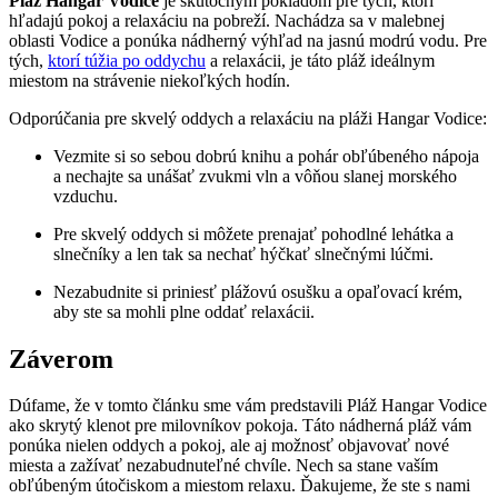
Pláž Hangar⁤ Vodice
je skutočným pokladom​ pre tých, ktorí
‍hľadajú pokoj a relaxáciu na ‌pobreží. ⁤Nachádza sa v malebnej
oblasti Vodice a ponúka nádherný výhľad na jasnú ‌modrú vodu. Pre
tých,
ktorí túžia po oddychu
a relaxácii, je táto ⁣pláž⁤ ideálnym
miestom na strávenie niekoľkých hodín.
Odporúčania pre skvelý‍ oddych a relaxáciu na ⁤pláži Hangar Vodice:
Vezmite‌ si‍ so⁢ sebou dobrú knihu a pohár obľúbeného⁢ nápoja‌
a nechajte‍ sa unášať zvukmi vln‍ a vôňou slanej‌ morského
vzduchu.
Pre skvelý oddych si môžete prenajať pohodlné ‌lehátka a
slnečníky a len tak ‍sa nechať hýčkať ⁢slnečnými⁢ lúčmi.
Nezabudnite si priniesť plážovú ⁣osušku a opaľovací krém,
aby ste sa mohli plne oddať relaxácii.
Záverom
Dúfame,​ že ⁢v tomto článku sme vám predstavili Pláž Hangar Vodice
ako skrytý klenot pre milovníkov pokoja. Táto nádherná pláž⁣ vám
ponúka nielen oddych a ‌pokoj, ale‌ aj možnosť objavovať nové
miesta a zažívať nezabudnuteľné ⁣chvíle. Nech sa ‍stane vaším
obľúbeným útočiskom a⁣ miestom relaxu. ⁣Ďakujeme, že‌ ste ⁣s⁣ nami