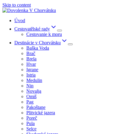
Skip to content
Úvod
Cestovatělské rady
Cestovanie k moru
Destinácie v Chorvátsku
Baška Voda
Brač
Brela
Hvar
Igrane
Istria
Medulin
Nin
Novalja
Omiš
Pag
Pakoštane
Plitvické jazera
Poreč
Pula
Selce