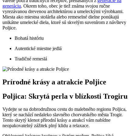
varené podľa tradičných receptov, prenášaných z
generácie na
generáciu
. Okrem toho, obec je tiež známa svojou ručne
vyrezávanou drevenou architektúrou a umeleckými výrobkami.
Miesta ako miestna stolárňa alebo remeselné dielne ponúkajú
unikátne umelecké diela, ktoré sú skvelým suvenírom z návštevy
Poljice.
Bohatá históriu
Autentické miestne jedlá
Tradičné remeslá
Prírodné krásy a atrakcie Poljice
Poljica: Skrytá perla v blízkosti Trogiru
Vydejte se na dobrodružnou cestu do malebného regionu Poljica,
který se nachází nedaleko slavného chorvatského města Trogir.
Tento skrytý klenot přírodní krásy a atrakcí vám nabídne
neopakovatelný zážitek plný klidu a relaxace.
Obklopený krásnou krajinou a čistým mořem, Poljica láká