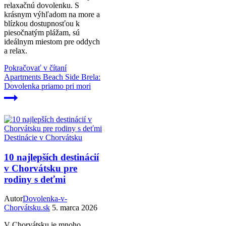
relaxačnú dovolenku. S
krásnym výhľadom na more a
blízkou dostupnosťou k
piesočnatým plážam, sú
ideálnym miestom pre oddych
a relax.
Pokračovať v čítaní
Apartments Beach Side Brela:
Dovolenka priamo pri mori
Destinácie v Chorvátsku
10 najlepších destinácií
v Chorvátsku pre
rodiny s deťmi
Autor
Dovolenka-v-
Chorvátsku.sk
5. marca 2026
V Chorvátsku je mnoho