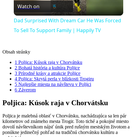
Watch on
Video
Dad Surprised With Dream Car He Was Forced
To Sell To Support Family | Happily TV
Obsah stránky
1
Poljica: Kúsok raja v Chorvátsku
2
Bohatá história a kultúra Poljice
3
Prírodné krásy a atrakcie Poljice
4
Poljica: Skrytá perla v blízkosti Trogiru
5
Najlepšie miesta na návštevu v Poljici
6
Záverom
Poljica: Kúsok raja v Chorvátsku
Poljica je malebná oblasť v Chorvátsku, nachádzajúca sa len pár
kilometrov od známeho mesta Trogir. Toto tiché a pokojné miesto
dovolí návštevníkom nájsť únik pred rušným mestským životom a
ponúkne jedinečný pohľad na tradičnú chorvátsku kultúru a