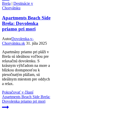
Brela
|
Destinácie v
Chorvátsku
Apartments Beach Side
Brela: Dovolenka
priamo pri mori
Autor
Dovolenka-v-
Chorvátsku.sk
31. júla 2025
Apartmány priamo pri pláži v
Brela sú ideálnou voľbou pre
relaxačnú dovolenku. S
krásnym výhľadom na more a
blízkou dostupnosťou k
piesočnatým plážam, sú
ideálnym miestom pre oddych
a relax.
Pokračovať v čítaní
Apartments Beach Side Brela:
Dovolenka priamo pri mori