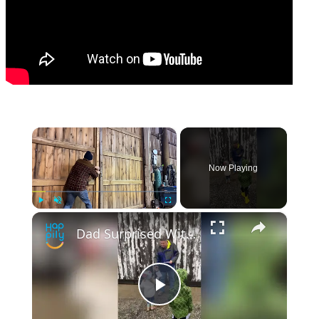
×
Now Playing
×
Play
Unmute
Fullscreen
Dad Surprised With Dream Car He Was Forced To Sell To Support Family | Happily TV
Play