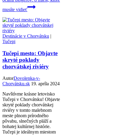
musíte vidieť
Destinácie v Chorvátsku
|
Tučepi
Tučepi mesto: Objavte
skryté poklady
chorvátskej riviéry
Autor
Dovolenka-v-
Chorvátsku.sk
19. apríla 2024
Navštívme krásne letovisko
Tučepi v Chorvátsku! Objavte
skryté poklady chorvátskej
riviéry v tomto malebnom
meste plnom prírodného
pôvabu, slnečných pláží a
bohatej kultúrnej histórie.
Tučepi je ideálnym miestom