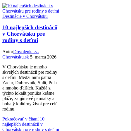
Destinácie v Chorvátsku
10 najlepších destinácií
v Chorvátsku pre
rodiny s deťmi
Autor
Dovolenka-v-
Chorvátsku.sk
5. marca 2026
V Chorvátsku je mnoho
skvelých destinácií pre rodiny
s deťmi. Medzi nimi patria
Zadar, Dubrovník, Split, Pula
a mnoho ďalších. Každá z
týchto lokalít ponúka krásne
pláže, zaujímavé pamiatky a
bohatý kultúrny život pre celú
rodinu.
Pokračovať v čítaní
10
najlepších destinácií v
Chorvátsku pre rodiny s deťmi