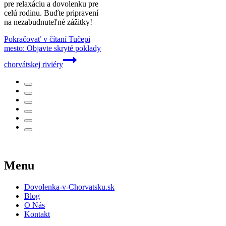
pre relaxáciu a dovolenku pre
celú rodinu. Buďte pripravení
na nezabudnuteľné zážitky!
Pokračovať v čítaní
Tučepi
mesto: Objavte skryté poklady
chorvátskej riviéry
Menu
Dovolenka-v-Chorvatsku.sk
Blog
O Nás
Kontakt