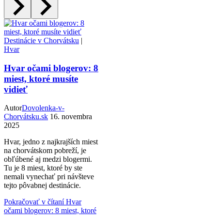
Destinácie v Chorvátsku
|
Hvar
Hvar očami blogerov: 8
miest, ktoré musíte
vidieť
Autor
Dovolenka-v-
Chorvátsku.sk
16. novembra
2025
Hvar, jedno z najkrajších miest
na chorvátskom pobreží, je
obľúbené aj medzi blogermi.
Tu je 8 miest, ktoré by ste
nemali vynechať pri návšteve
tejto pôvabnej destinácie.
Pokračovať v čítaní
Hvar
očami blogerov: 8 miest, ktoré