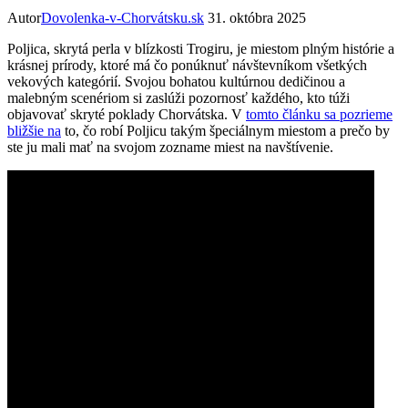
Autor
Dovolenka-v-Chorvátsku.sk
31. októbra 2025
Poljica, skrytá perla v blízkosti Trogiru, je miestom plným histórie a
krásnej prírody, ktoré má čo ponúknuť návštevníkom všetkých
vekových kategórií. Svojou bohatou kultúrnou dedičinou a
malebným scenériom si zaslúži pozornosť každého, kto túži
objavovať skryté poklady Chorvátska. V
tomto článku sa pozrieme
bližšie na
to, čo robí Poljicu takým špeciálnym miestom a prečo by
ste ju mali mať na svojom zozname miest na navštívenie.