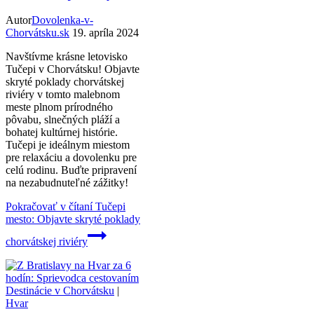
Autor
Dovolenka-v-
Chorvátsku.sk
19. apríla 2024
Navštívme krásne letovisko
Tučepi v Chorvátsku! Objavte
skryté poklady chorvátskej
riviéry v tomto malebnom
meste plnom prírodného
pôvabu, slnečných pláží a
bohatej kultúrnej histórie.
Tučepi je ideálnym miestom
pre relaxáciu a dovolenku pre
celú rodinu. Buďte pripravení
na nezabudnuteľné zážitky!
Pokračovať v čítaní
Tučepi
mesto: Objavte skryté poklady
chorvátskej riviéry
Destinácie v Chorvátsku
|
Hvar