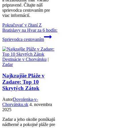
pripravené. Čítajte náš
sprievodca cestovaním pre
viac informácií.
Pokračovať v čítaní
Z
Bratislavy na Hvar za 6 hodín:
Sprievodca cestovaním
Destinácie v Chorvátsku
|
Zadar
Najkrajšie Pláže v
Zadare: Top 10
Skrytých Zátok
Autor
Dovolenka-v-
Chorvátsku.sk
4. novembra
2025
Zadar a jeho okolie ponúkajú
nádherné a pokojné pláže pre