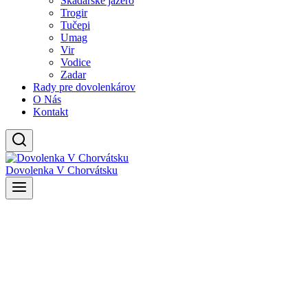
Skadarské jazero
Trogir
Tučepi
Umag
Vir
Vodice
Zadar
Rady pre dovolenkárov
O Nás
Kontakt
Dovolenka V Chorvátsku