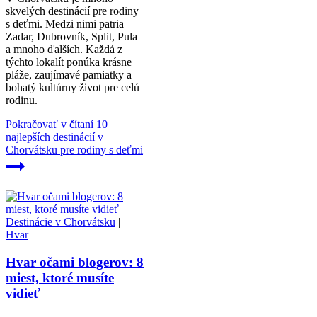
skvelých destinácií pre rodiny
s deťmi. Medzi nimi patria
Zadar, Dubrovník, Split, Pula
a mnoho ďalších. Každá z
týchto lokalít ponúka krásne
pláže, zaujímavé pamiatky a
bohatý kultúrny život pre celú
rodinu.
Pokračovať v čítaní
10
najlepších destinácií v
Chorvátsku pre rodiny s deťmi
Destinácie v Chorvátsku
|
Hvar
Hvar očami blogerov: 8
miest, ktoré musíte
vidieť