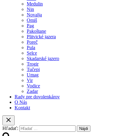
Medulin
Nin
Novalja
Omiš
Pag
Pakoštane
Plitvické jazera
Poreč
Pula
Selce
Skadarské jazero
Trogir
Tučepi
Umag
Vir
Vodice
Zadar
Rady pre dovolenkárov
O Nás
Kontakt
Hľadať: