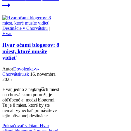
Destinácie v Chorvátsku
|
Hvar
Hvar očami blogerov: 8
miest, ktoré musíte
vidieť
Autor
Dovolenka-v-
Chorvátsku.sk
16. novembra
2025
Hvar, jedno z najkrajších miest
na chorvátskom pobreží, je
obľúbené aj medzi blogermi.
Tu je 8 miest, ktoré by ste
nemali vynechať pri návšteve
tejto pôvabnej destinácie.
Pokračovať v čítaní
Hvar
očami blogerov: 8 miest, ktoré