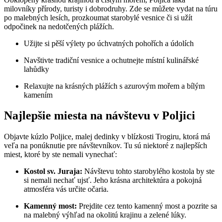
milovníky přírody, turisty i dobrodruhy. Zde se můžete vydat na túru
po malebných lesích, prozkoumat starobylé vesnice či si užít
odpočinek na nedotčených plážích.
Užijte si pěší výlety po úchvatných pohořích a údolích
Navštivte tradiční vesnice a ochutnejte místní kulinářské
lahůdky
Relaxujte na krásných plážích s azurovým mořem a bílým
kamením
Najlepšie miesta na návštevu v Poljici
Objavte kúzlo Poljice, malej dedinky v blízkosti Trogiru, ktorá má
veľa na ponúknutie pre návštevníkov. Tu sú niektoré z najlepších
miest, ktoré by ste nemali vynechať:
Kostol sv. Juraja:
Návštevu tohto starobylého kostola by ste
si nemali nechať ujsť. Jeho krásna architektúra a pokojná
atmosféra vás určite očaria.
Kamenný most:
Prejdite cez tento kamenný most a pozrite sa
na malebný výhľad na okolitú krajinu a zelené lúky.