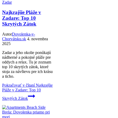
Zadar
Najkrajšie Pláže v
Zadare: Top 10
Skrytých Zátok
Autor
Dovolenka-v-
Chorvátsku.sk
4. novembra
2025
Zadar a jeho okolie ponúkajú
nádherné a pokojné pláže pre
oddych a relax. Tu je zoznam
top 10 skrytých zátok, ktoré
stoja za návštevu pre ich krásu
a ticho.
Pokračovať v čítaní
Najkrajšie
Pláže v Zadare: Top 10
Skrytých Zátok