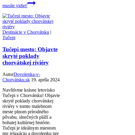
musíte vidieť
Destinácie v Chorvátsku
|
Tučepi
Tučepi mesto: Objavte
skryté poklady
chorvátskej riviéry
Autor
Dovolenka-v-
Chorvátsku.sk
19. apríla 2024
Navštívme krásne letovisko
Tučepi v Chorvátsku! Objavte
skryté poklady chorvátskej
riviéry v tomto malebnom
meste plnom prírodného
pôvabu, slnečných pláží a
bohatej kultúrnej histórie.
Tučepi je ideálnym miestom
pre relaxáciu a dovolenku pre