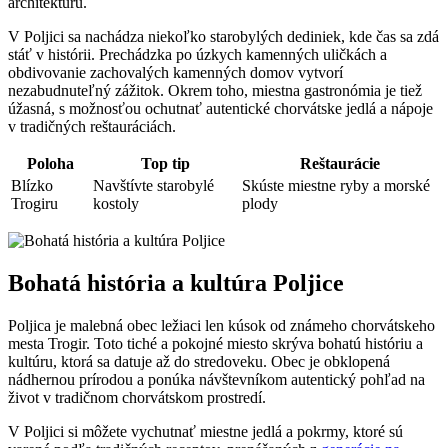
architektúru.
V Poljici sa nachádza niekoľko starobylých dediniek, kde čas sa zdá
stáť v histórii. Prechádzka po úzkych kamenných uličkách a
obdivovanie zachovalých kamenných domov vytvorí
nezabudnuteľný zážitok. Okrem toho, miestna gastronómia je tiež
úžasná, s možnosťou ochutnať autentické chorvátske jedlá a nápoje
v tradičných reštauráciách.
Poloha
Top tip
Reštaurácie
Blízko
Navštívte starobylé
Skúste miestne ryby a morské
Trogiru
kostoly
plody
Bohatá história a kultúra Poljice
Poljica je malebná obec ležiaci len kúsok od známeho chorvátskeho
mesta Trogir. Toto tiché a pokojné miesto skrýva bohatú históriu a
kultúru, ktorá sa datuje až do stredoveku. Obec je obklopená
nádhernou prírodou a ponúka návštevníkom autentický pohľad na
život v tradičnom chorvátskom prostredí.
V Poljici si môžete vychutnať miestne jedlá a pokrmy, ktoré sú