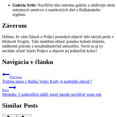
Galeria Artis:
Navštívte túto miestnu galériu a obdivujte diela
miestnych umelcov a umeleckých diel z Balkánskeho
regiónu.
Záverom
Dúfam, že vám článok o Poljici pomohol objaviť túto skrytú perlu v
blízkosti Trogiru. Táto malebná oblasť ponúka bohatú históriu,
nádhernú prírodu a nezabudnuteľnú atmosféru. Nech sa aj vy
necháte očariť kúzlo Poljice a objavte jej jedinečné krásy!
Navigácia v článku
Previous
Teplota mora v Baška Vode: Kedy je najlepšie plávať?
Next
Medulin: 5 najkrajších pláží, ktoré musíte navštíviť tento rok
Similar Posts