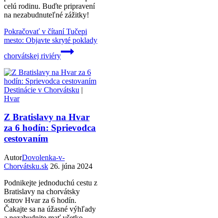
celú rodinu. Buďte pripravení
na nezabudnuteľné zážitky!
Pokračovať v čítaní
Tučepi
mesto: Objavte skryté poklady
chorvátskej riviéry
Destinácie v Chorvátsku
|
Hvar
Z Bratislavy na Hvar
za 6 hodín: Sprievodca
cestovaním
Autor
Dovolenka-v-
Chorvátsku.sk
26. júna 2024
Podnikejte jednoduchú cestu z
Bratislavy na chorvátsky
ostrov Hvar za 6 hodín.
Čakajte sa na úžasné výhľady
a nezabudnite mať všetko