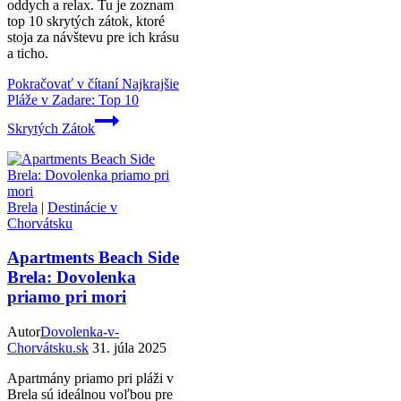
oddych a relax. Tu je zoznam
top 10 skrytých zátok, ktoré
stoja za návštevu pre ich krásu
a ticho.
Pokračovať v čítaní
Najkrajšie
Pláže v Zadare: Top 10
Skrytých Zátok
Brela
|
Destinácie v
Chorvátsku
Apartments Beach Side
Brela: Dovolenka
priamo pri mori
Autor
Dovolenka-v-
Chorvátsku.sk
31. júla 2025
Apartmány priamo pri pláži v
Brela sú ideálnou voľbou pre