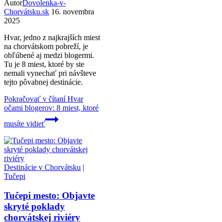
Autor
Dovolenka-v-
Chorvátsku.sk
16. novembra
2025
Hvar, jedno z najkrajších miest
na chorvátskom pobreží, je
obľúbené aj medzi blogermi.
Tu je 8 miest, ktoré by ste
nemali vynechať pri návšteve
tejto pôvabnej destinácie.
Pokračovať v čítaní
Hvar
očami blogerov: 8 miest, ktoré
musíte vidieť
Destinácie v Chorvátsku
|
Tučepi
Tučepi mesto: Objavte
skryté poklady
chorvátskej riviéry