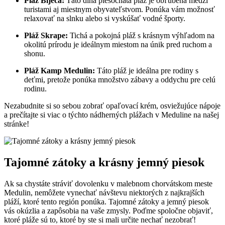
Pláž Bijeca:
Táto dlhá piesočnatá pláž je obľúbená medzi
turistami aj miestnym obyvateľstvom. Ponúka vám možnosť
relaxovať na slnku alebo si vyskúšať vodné športy.
Pláž Skrape:
Tichá a pokojná pláž s krásnym výhľadom na
okolitú prírodu je ideálnym miestom na únik pred ruchom a
shonu.
Pláž Kamp Medulin:
Táto pláž je ideálna pre rodiny s
deťmi, pretože ponúka množstvo zábavy a oddychu pre celú
rodinu.
Nezabudnite si so sebou zobrať opaľovací krém, osviežujúce nápoje
a prečítajte si viac o týchto nádherných plážach v Meduline na našej
stránke!
Tajomné zátoky a krásny jemný piesok
Ak sa chystáte stráviť dovolenku v malebnom chorvátskom meste
Medulin, nemôžete vynechať návštevu niektorých z najkrajších
pláží, ktoré tento región ponúka. Tajomné zátoky a jemný piesok
vás okúzlia a zapôsobia na vaše zmysly. Poďme spoločne objaviť,
ktoré pláže sú to, ktoré by ste si mali určite nechať nezobrať!