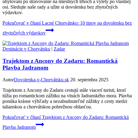
ubytovaní po stravovanie na miestnych trhoch a výlety po vlastnej
osi. Sledujte naše rady a užite si dovolenku bez zbytočných
výdavkov.
Pokračovať v čítaní
Lacné Chorvátsko: 10 tipov na dovolenku bez
zbytočných výdavkov
Destinácie v Chorvátsku
|
Zadar
Trajektom z Ancony do Zadaru: Romantická
Plavba Jadranom
Autor
Dovolenka-v-Chorvátsku.sk
20. septembra 2025
Trajektom z Ancony do Zadaru cestujú stále viacerí turisti, ktorí
túžia po romantickom zážitku na vlnách Jadranského mora. Plavba
ponúka krásne výhľady a nezabudnuteľné zážitky z cesty medzi
talianskou a chorvátskou pobrežnou oblasťou.
Pokračovať v čítaní
Trajektom z Ancony do Zadaru: Romantická
Plavba Jadranom