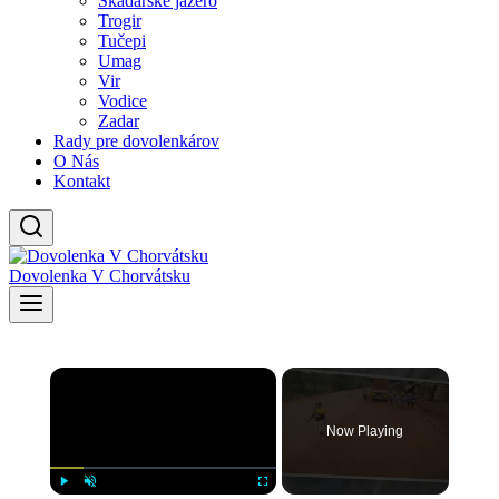
Skadarské jazero
Trogir
Tučepi
Umag
Vir
Vodice
Zadar
Rady pre dovolenkárov
O Nás
Kontakt
Dovolenka V Chorvátsku
×
Now Playing