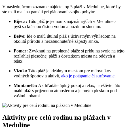
V nasledujúcom zozname nájdete top 5 pláží v Meduline, ktoré by
ste mali mať na pamäti pri plánovaní svojho pobytu:
Bijeca:
Táto pláž je jednou z najznámejších v Meduline a
pýši sa krásnou čistou vodou a pozdním slnením.
Belve:
Ide o malú útulnú pláž s úchvatným výhľadom na
okolitú prírodu a nezabudnuteľné západy slnka.
Pomer:
Zvyknutí na preplnené pláže si prídu na svoje na tejto
rozľahlej piesočnej pláži s dostatkom miesta na oddych a
relax.
Vizula:
Táto pláž je ideálnym miestom pre milovníkov
vodných športov a aktivít,
ako je potápanie či surfovanie
.
Muntanella:
Ak hľadáte úplný pokoj a relax, navštívte túto
malú pláž s príjemnou atmosférou a jemným pieskom pod
vašimi nohami.
Aktivity pre celú rodinu na plážach v
Meduline