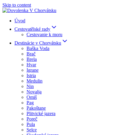
Skip to content
Úvod
Cestovatělské rady
Cestovanie k moru
Destinácie v Chorvátsku
Baška Voda
Brač
Brela
Hvar
Igrane
Istria
Medulin
Nin
Novalja
Omiš
Pag
Pakoštane
Plitvické jazera
Poreč
Pula
Selce