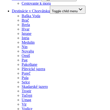
Cestovanie k moru
Destinácie v Chorvátsku
Toggle child menu
Baška Voda
Brač
Brela
Hvar
Igrane
Istria
Medulin
Nin
Novalja
Omiš
Pag
Pakoštane
Plitvické jazera
Poreč
Pula
Selce
Skadarské jazero
Trogir
Tučepi
Umag
Vir
Vodice