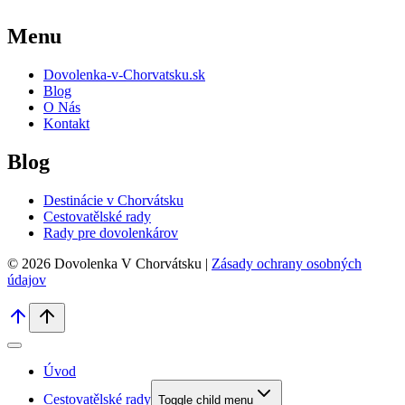
Menu
Dovolenka-v-Chorvatsku.sk
Blog
O Nás
Kontakt
Blog
Destinácie v Chorvátsku
Cestovatělské rady
Rady pre dovolenkárov
© 2026 Dovolenka V Chorvátsku |
Zásady ochrany osobných
údajov
Úvod
Cestovatělské rady
Toggle child menu