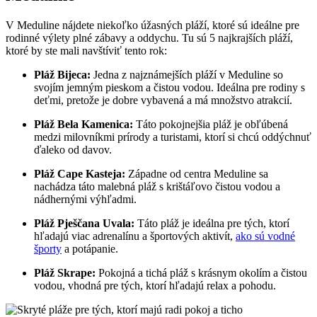
V Meduline nájdete niekoľko úžasných pláží, ktoré sú ideálne pre
rodinné výlety plné zábavy a oddychu. Tu sú 5 najkrajších pláží,
ktoré by ste mali navštíviť tento rok:
Pláž Bijeca:
Jedna z najznámejších pláží v Meduline so
svojím jemným pieskom a čistou vodou. Ideálna pre rodiny s
deťmi, pretože je dobre vybavená a má množstvo atrakcií.
Pláž Bela Kamenica:
Táto pokojnejšia pláž je obľúbená
medzi milovníkmi prírody a turistami, ktorí si chcú oddýchnuť
ďaleko od davov.
Pláž Cape Kasteja:
Západne od centra Meduline sa
nachádza táto malebná pláž s krištáľovo čistou vodou a
nádhernými výhľadmi.
Pláž Pješčana Uvala:
Táto pláž je ideálna pre tých, ktorí
hľadajú viac adrenalínu a športových aktivít,
ako sú vodné
športy
a potápanie.
Pláž Skrape:
Pokojná a tichá pláž s krásnym okolím a čistou
vodou, vhodná pre tých, ktorí hľadajú relax a pohodu.