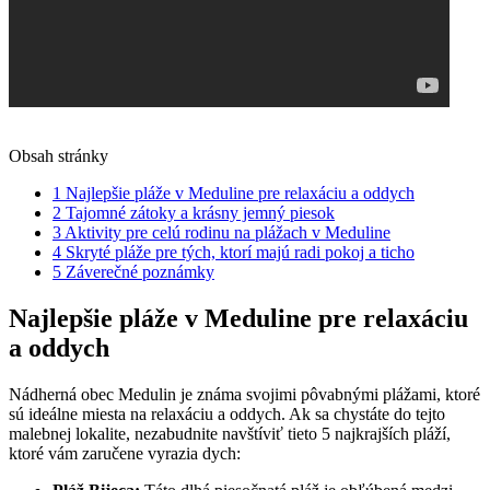
Obsah stránky
1
Najlepšie pláže v Meduline pre relaxáciu a oddych
2
Tajomné zátoky a krásny jemný piesok
3
Aktivity pre celú rodinu na plážach v Meduline
4
Skryté pláže pre tých, ktorí majú radi pokoj a ticho
5
Záverečné poznámky
Najlepšie pláže v Meduline pre relaxáciu
a oddych
Nádherná obec Medulin je známa svojimi pôvabnými plážami, ktoré
sú ideálne miesta na relaxáciu a oddych. Ak sa chystáte do tejto
malebnej lokalite, nezabudnite navštíviť tieto 5 najkrajších pláží,
ktoré vám zaručene vyrazia dych: