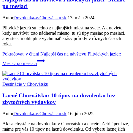
po mesiaci
Autor
Dovolenka-v-Chorvátsku.sk
13. mája 2024
Plitvické jazerá sú jedno z najkrajších miest na svete. Ak neviete,
kedy navštíviť toto nádherné miesto, tu sú tipy mesiac po mesiaci,
aby ste si mohli plne vychutnať krásy prírody v rôznych časoch
roka.
Pokračovať v čítaní
Najlepší čas na návštevu Plitvických jazier:
Mesiac po mesiaci
Destinácie v Chorvátsku
Lacné Chorvátsko: 10 tipov na dovolenku bez
zbytočných výdavkov
Autor
Dovolenka-v-Chorvátsku.sk
16. júna 2025
Ak sa chystáte na dovolenku v Chorvátsku a chcete ušetriť peniaze,
máme pre vás 10 tipov na lacnú dovolenku. Od výberu lacnejších