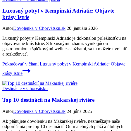
Luxusný pobyt v Kempinski Adriatic: Objavte
krásy Istrie
Autor
Dovolenka-v-Chorvátsku.sk
20. januára 2026
Luxusný pobyt v Kempinski Adriatic je dokonalou príležitosťou na
objavovanie krás Istrie. S luxusnými izbami, vynikajúcou
gastronómiou a špičkovými wellnes službami, sa tu môžete uvoľniť
a rozkošovať.
Pokračovať v čítaní
Luxusný pobyt v Kempinski Adriatic: Objavte
krásy Istrie
Destinácie v Chorvátsku
Top 10 destinácií na Makarskej riviére
Autor
Dovolenka-v-Chorvátsku.sk
24. júna 2025
Ak plánujete dovolenku na Makarskej riviére, nezmeškajte naše
odporúčania pre top 10 destinácií. Od malebných pláží a útulných