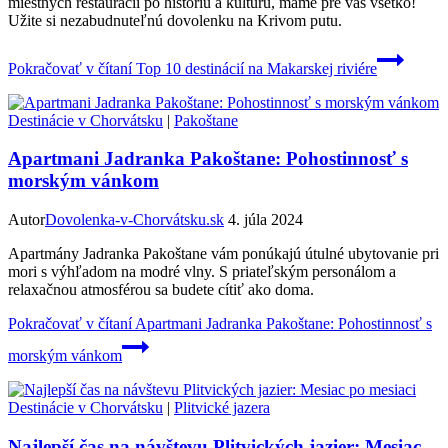
miestnych reštaurácií po históriu a kultúru, máme pre vás všetko!
Užite si nezabudnuteľnú dovolenku na Krivom putu.
Pokračovať v čítaní
Top 10 destinácií na Makarskej riviére
Destinácie v Chorvátsku
|
Pakoštane
Apartmani Jadranka Pakoštane: Pohostinnosť s
morským vánkom
Autor
Dovolenka-v-Chorvátsku.sk
4. júla 2024
Apartmány Jadranka Pakoštane vám ponúkajú útulné ubytovanie pri
mori s výhľadom na modré vlny. S priateľským personálom a
relaxačnou atmosférou sa budete cítiť ako doma.
Pokračovať v čítaní
Apartmani Jadranka Pakoštane: Pohostinnosť s
morským vánkom
Destinácie v Chorvátsku
|
Plitvické jazera
Najlepší čas na návštevu Plitvických jazier: Mesiac