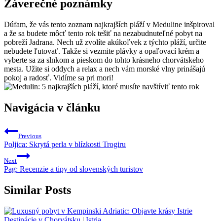
Záverečné poznámky
Dúfam, že vás tento zoznam najkrajších pláží v Meduline inšpiroval
a že sa budete môcť tento rok tešiť na nezabudnuteľné pobyt na
pobreží Jadrana. Nech už zvolíte akúkoľvek z týchto pláží, určite
nebudete ľutovať. Takže si vezmite plávky a opaľovací krém a
vyberte sa za slnkom a pieskom do tohto krásneho chorvátskeho
mesta. Užite si oddych a relax a nech vám morské vlny prinášajú
pokoj a radosť. Vidíme sa pri mori!
Navigácia v článku
Previous
Poljica: Skrytá perla v blízkosti Trogiru
Next
Pag: Recenzie a tipy od slovenských turistov
Similar Posts
Destinácie v Chorvátsku
|
Istria