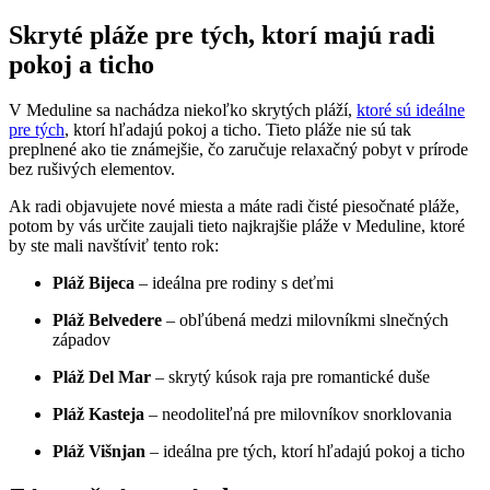
Skryté pláže pre tých, ktorí majú radi
pokoj a ticho
V Meduline sa nachádza niekoľko skrytých pláží,
ktoré sú ideálne
pre tých
, ktorí hľadajú pokoj a ticho. Tieto pláže nie sú tak
preplnené ako tie známejšie, čo zaručuje relaxačný pobyt v prírode
bez rušivých elementov.
Ak radi objavujete nové miesta a máte radi čisté piesočnaté pláže,
potom by vás určite zaujali tieto najkrajšie pláže v Meduline, ktoré
by ste mali navštíviť tento rok:
Pláž Bijeca
– ideálna pre rodiny s deťmi
Pláž Belvedere
– obľúbená medzi milovníkmi slnečných
západov
Pláž Del Mar
– skrytý kúsok raja pre romantické duše
Pláž Kasteja
– neodoliteľná pre milovníkov snorklovania
Pláž Višnjan
– ideálna pre tých, ktorí hľadajú pokoj a ticho