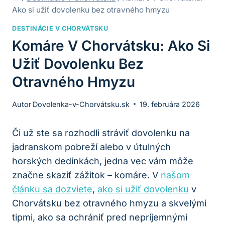
Ako si užiť dovolenku bez otravného hmyzu
DESTINÁCIE V CHORVÁTSKU
Komáre V Chorvátsku: Ako Si
Užiť Dovolenku Bez
Otravného Hmyzu
Autor
Dovolenka-v-Chorvátsku.sk
19. februára 2026
Či už ste sa rozhodli stráviť dovolenku na
jadranskom pobreží alebo v útulných
horských dedinkách, jedna vec vám môže
značne skaziť zážitok – komáre. V
našom
článku sa dozviete
,
ako si užiť dovolenku
v
Chorvátsku bez otravného hmyzu a skvelými
tipmi, ako sa ochrániť pred nepríjemnými