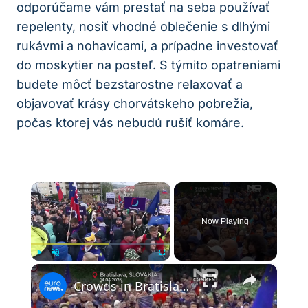
odporúčame vám prestať na seba používať
repelenty, nosiť vhodné oblečenie s dlhými
rukávmi a nohavicami, a prípadne investovať
do moskytier na posteľ. S týmito opatreniami
budete môcť bezstarostne relaxovať a
objavovať krásy chorvátskeho pobrežia,
počas ktorej vás nebudú rušiť komáre.
×
Now Playing
×
Play
Unmute
Fullscreen
Crowds in Bratislava reject Fico plan to scrap overseas voting