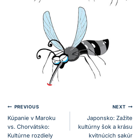
Navigácia
PREVIOUS
NEXT
V
Kúpanie v Maroku
Japonsko: Zažite
vs. Chorvátsko:
kultúrny šok a krásu
Článku
Kultúrne rozdiely
kvitnúcich sakúr