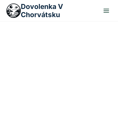
Skip
Dovolenka V
to
Chorvátsku
content