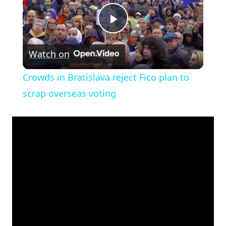
Play
Watch on
Video
Crowds in Bratislava reject Fico plan to
scrap overseas voting