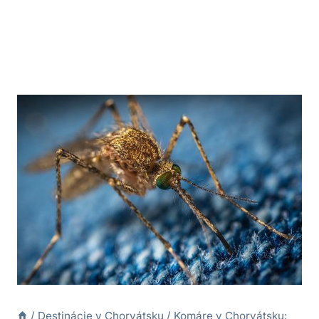
/
Destinácie v Chorvátsku
/
Komáre v Chorvátsku: