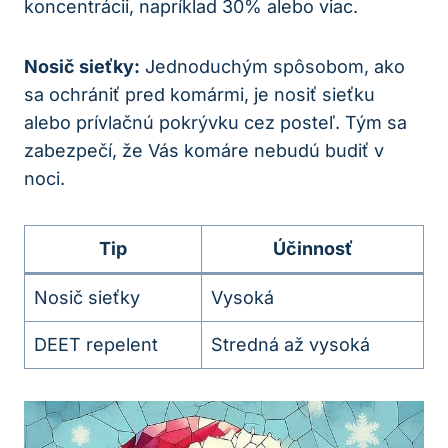
koncentrácii, napríklad 30% alebo viac.
Nosič sieťky:
Jednoduchým spôsobom, ako
sa ochrániť pred komármi, je nosiť sieťku
alebo prívlačnú pokrývku cez posteľ. Tým sa
zabezpečí, že Vás komáre nebudú budiť v
noci.
Tip
Účinnosť
Nosič sieťky
Vysoká
DEET repelent
Stredná až vysoká