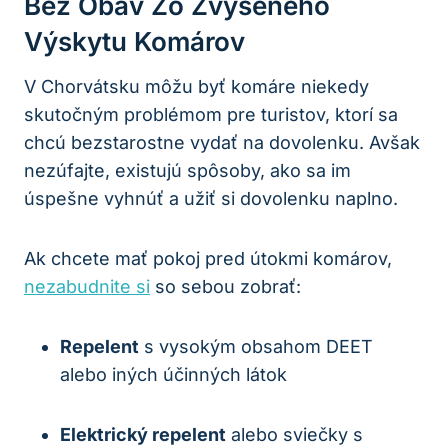
Bez Obáv Zo Zvýšeného
Výskytu Komárov
V Chorvátsku môžu byť komáre niekedy
skutočným problémom pre turistov, ktorí sa
chcú bezstarostne vydať na dovolenku. Avšak
nezúfajte, existujú spôsoby, ako sa im
úspešne vyhnúť a užiť si dovolenku naplno.
Ak chcete mať pokoj pred útokmi komárov,
nezabudnite si
so sebou zobrať:
Repelent
s vysokým obsahom DEET
alebo iných účinných látok
Elektrický repelent
alebo sviečky s