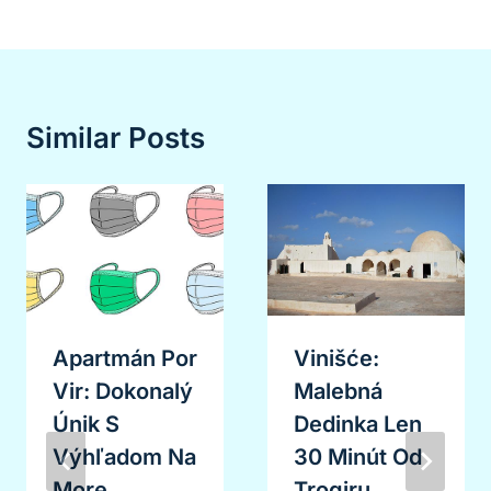
Similar Posts
Apartmán Por
Vinišće:
Vir: Dokonalý
Malebná
Únik S
Dedinka Len
Výhľadom Na
30 Minút Od
More
Trogiru