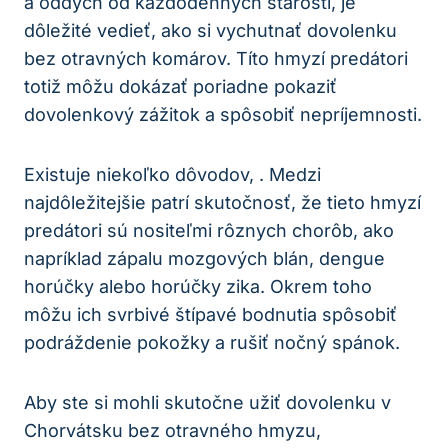
a oddych od každodenných starostí, je
dôležité vedieť, ako si vychutnať dovolenku
bez otravných komárov. Títo hmyzí predátori
totiž môžu dokázať poriadne pokaziť
dovolenkový zážitok a spôsobiť nepríjemnosti.
Existuje niekoľko dôvodov, . Medzi
najdôležitejšie patrí skutočnosť, že tieto hmyzí
predátori sú nositeľmi rôznych chorôb, ako
napríklad zápalu mozgových blán, dengue
horúčky alebo horúčky zika. Okrem toho
môžu ich svrbivé štípavé bodnutia spôsobiť
podráždenie pokožky a rušiť nočný spánok.
Aby ste si mohli skutočne užiť dovolenku v
Chorvátsku bez otravného hmyzu,